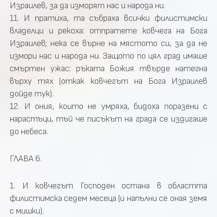
Израилев, за да изморят нас и народа ни.
11. И пратиха, та събраха всички филистимски
владелци и рекоха: отпратете ковчега на Бога
Израилев; нека се върне на мястото си, за да не
измори нас и народа ни. Защото по цял град имаше
смъртен ужас: ръката Божия твърде натегна
върху тях (откак ковчегът на Бога Израилев
дойде тук).
12. И ония, които не умряха, бидоха поразени с
нарастъци, тъй че писъкът на града се издигаше
до небеса.
ГЛАВА 6.
1. И ковчегът Господен остана в областта
филистимска седем месеца (и напълни се оная земя
с мишки).