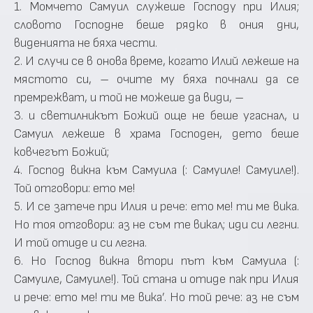
1. Момчето Самуил служеше Господу при Илия;
словото Господне беше рядко в ония дни,
виденията не бяха чести.
2. И случи се в онова време, когато Илий лежеше на
мястото си, – очите му бяха почнали да се
премрежват, и той не можеше да види, –
3. и светилникът Божий още не беше угаснал, и
Самуил лежеше в храма Господен, дето беше
ковчегът Божий;
4. Господ викна към Самуила (: Самуиле! Самуиле!).
Той отговори: ето ме!
5. И се затече при Илия и рече: ето ме! ти ме вика.
Но тоя отговори: аз не съм те викал; иди си легни.
И той отиде и си легна.
6. Но Господ викна втори път към Самуила (:
Самуиле, Самуиле!). Той стана и отиде пак при Илия
и рече: ето ме! ти ме вика’. Но той рече: аз не съм