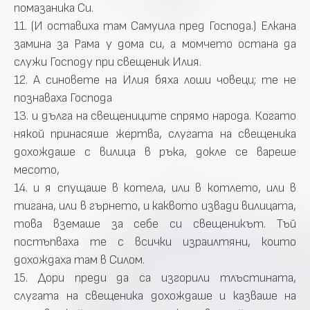
помазаника Си.
11. (И оставиха там Самуила пред Господа.) Елкана
замина за Рама у дома си, а момчето остана да
служи Господу при свещеник Илия.
12. А синовете на Илия бяха лоши човеци; те не
познаваха Господа
13. и дълга на свещениците спрямо народа. Когато
някой принасяше жертва, слугата на свещеника
дохождаше с вилица в ръка, докле се вареше
месото,
14. и я спущаше в котела, или в котлето, или в
тигана, или в гърнето, и каквото извади вилицата,
това вземаше за себе си свещеникът. Тъй
постъпваха те с всички израилтяни, които
дохождаха там в Силом.
15. Дори преди да са изгорили тлъстината,
слугата на свещеника дохождаше и казваше на