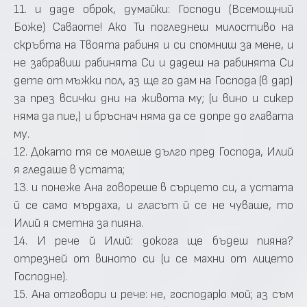
11. и даде оброк, думайки: Господи (Всемощний
Боже) Саваоте! Ако Ти погледнеш милостиво на
скръбта на Твоята рабиня и си спомниш за мене, и
не забравиш рабинята Си и дадеш на рабинята Си
дете от мъжки пол, аз ще го дам на Господа (в дар)
за през всички дни на живота му; (и вино и сикер
няма да пие,) и бръснач няма да се допре до главата
му.
12. Докато тя се молеше дълго пред Господа, Илий
я гледаше в устата;
13. и понеже Ана говореше в сърцето си, а устата
й се само мърдаха, и гласът й се не чуваше, то
Илий я сметна за пияна.
14. И рече й Илий: докога ще бъдеш пияна?
отрезней от виното си (и се махни от лицето
Господне).
15. Ана отговори и рече: не, господарю мой; аз съм