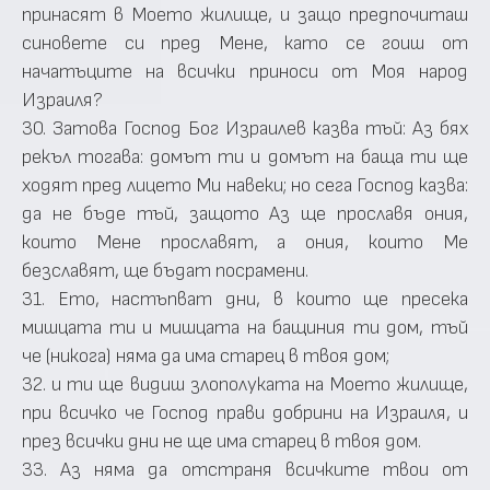
принасят в Моето жилище, и защо предпочиташ
синовете си пред Мене, като се гоиш от
начатъците на всички приноси от Моя народ
Израиля?
30. Затова Господ Бог Израилев казва тъй: Аз бях
рекъл тогава: домът ти и домът на баща ти ще
ходят пред лицето Ми навеки; но сега Господ казва:
да не бъде тъй, защото Аз ще прославя ония,
които Мене прославят, а ония, които Ме
безславят, ще бъдат посрамени.
31. Ето, настъпват дни, в които ще пресека
мишцата ти и мишцата на бащиния ти дом, тъй
че (никога) няма да има старец в твоя дом;
32. и ти ще видиш злополуката на Моето жилище,
при всичко че Господ прави добрини на Израиля, и
през всички дни не ще има старец в твоя дом.
33. Аз няма да отстраня всичките твои от