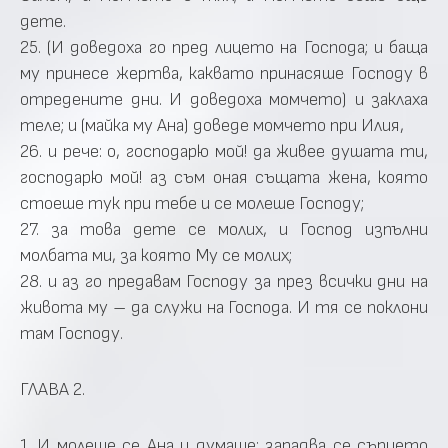
дете.
25. (И доведоха го пред лицето на Господа; и баща
му принесе жертва, каквато принасяше Господу в
отредените дни. И доведоха момчето) и заклаха
теле; и (майка му Ана) доведе момчето при Илия,
26. и рече: о, господарю мой! да живее душата ти,
господарю мой! аз съм оная същата жена, която
стоеше тук при тебе и се молеше Господу;
27. за това дете се молих, и Господ изпълни
молбата ми, за която Му се молих;
28. и аз го предавам Господу за през всички дни на
живота му – да служи на Господа. И тя се поклони
там Господу.
ГЛАВА 2.
1. И молеше се Ана и думаше: зарадва се сърцето