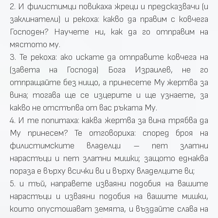
2. И филистимци повикаха жреци и предсказвачи (и
заклинатели) и рекоха: какво да правим с ковчега
Господен? Научете ни, как да го отправим на
мястото му.
3. Те рекоха: ако искате да отправите ковчега на
(завета на Господа) Бога Израилев, не го
отпращайте без нищо, а принесете Му жертва за
вина; тогава ще се изцерите и ще узнаете, за
какво не отстъпва от вас ръката Му.
4. И те попитаха: каква жертва за вина трябва да
Му принесем? Те отговориха: според броя на
филистимските владелци – пет златни
нарастъци и пет златни мишки; защото еднаква
пораза е върху всички ви и върху владелците ви;
5. и тъй, направете изваяни подобия на вашите
нарастъци и изваяни подобия на вашите мишки,
които опустошават земята, и въздайте слава на