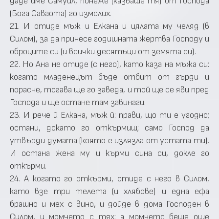
даде име Самуил, понеже (казваше тя) от Господа
(Бога Саваота) го измолих.
21. И отиде мъж и Елкана и цялата му челяд (в
Силом), за да принесе годишната жертва Господу и
оброците си (и всички десятъци от земята си).
22. Но Ана не отиде (с него), като каза на мъжа си:
когато младенецът бъде отбит от гърди и
порасне, тогава ще го заведа, и той ще се яви пред
Господа и ще остане там завинаги.
23. И рече й Елкана, мъж й: прави, що ти е угодно;
остани, докато го откърмиш; само Господ да
утвърди думата (която е излязла от устата ти).
И остана жена му и кърми сина си, докле го
откърми.
24. А когато го откърми, отиде с него в Силом,
като взе три телета (и хлябове) и една ефа
брашно и мех с вино, и дойде в дома Господен в
Силом, и момчето с тях; а момчето беше още