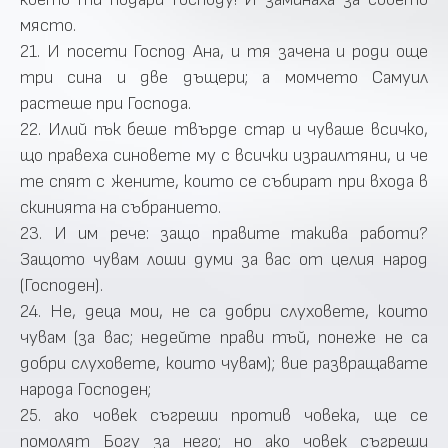
място.
21. И посети Господ Ана, и тя зачена и роди още
три сина и две дъщери; а момчето Самуил
растеше при Господа.
22. Илий пък беше твърде стар и чуваше всичко,
що правеха синовете му с всички израилтяни, и че
те спят с жените, които се събират при входа в
скинията на събранието.
23. И им рече: защо правите такива работи?
Защото чувам лоши думи за вас от целия народ
(Господен).
24. Не, деца мои, не са добри слуховете, които
чувам (за вас; недейте прави тъй, понеже не са
добри слуховете, които чувам); вие развращавате
народа Господен;
25. ако човек съгреши против човека, ще се
помолят Богу за него; но ако човек съгреши