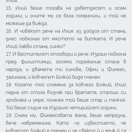
Илия.
15. Илий беше тогава на деветдесет и осем
години; и очите му се бяха помрачили, и той не
можеше да вижда.
16. И човекът рече на Илия: аз дойдох от стана,
днес побягнах от мястото на битката. И рече
Илий: какво стана, синко?
17. И вестителят отговори и рече: Израил побягна
пред филистимци, голямо поражение стана в
народа, и двамата ти синове, Офни и Финеес,
загинаха, и ковчегът Божий биде пленен.
18. Когато той спомена за ковчега Божий, Илий
падна от стола възнак при вратата, строши си
гръбнака и умря; понеже той беше стар и тежък.
Той беше съдия на Израиля четирийсет години.
19. Снаха му, Финеесовата жена, беше непразна,
вече навременила. Като чу известието, че
ковчегът Божий е пленен и че свекър й и мъж й са