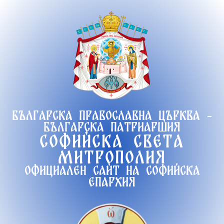
Продължете
към
съдържанието
Българска православна църква -
Българска патриаршия
Софийска света
митрополия
Официален сайт на софийска
епархия