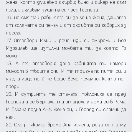
жена, която душевно скърби; вино и сикер не съм
пила, а изливам душата си пред Господа;
16. не смятай рабинята си за лоша жена, защото
от голямата си печал и от скръбта си говорих аз
досега.
17. Отговори Илий и рече: иди си смиром, и Бог
Израилев ще изпълни молбата ти, за която Го
моли.
18. А тя отговори: дано рабинята ти намери
милост в твоите очи. И тя тръгна по пътя си, и
яде, и лицето й не беше вече печално, както по-
преди.
19. И сутринта те станаха, поклониха се пред
Господа и се върнаха, та отидоха у дома си в Рама.
И Елкана позна Ана, жена си, и Господ си спомни за
нея.
20. След няколко време Ана зачена, роди син и му