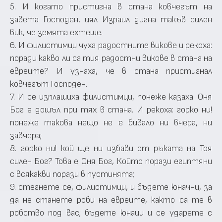
5. И когато пристигна в стана ковчегът на
завета Господен, цял Израил дигна такъв силен
вик, че земята ехтеше.
6. И филистимци чуха радостните викове и рекоха:
поради какво ли са тия радостни викове в стана на
евреите? И узнаха, че в стана пристигнал
ковчегът Господен.
7. И се изплашиха филистимци, понеже казаха: Оня
Бог е дошъл при тях в стана. И рекоха: горко ни!
понеже такова нещо не е бивало ни вчера, ни
завчера;
8. горко ни! кой ще ни избави от ръката на Тоя
силен Бог? Това е Оня Бог, Който порази египтяни
с всякакви порази в пустинята;
9. стегнете се, филистимци, и бъдете юначни, за
да не станете роби на евреите, както са те в
робство под вас; бъдете юнаци и се ударете с