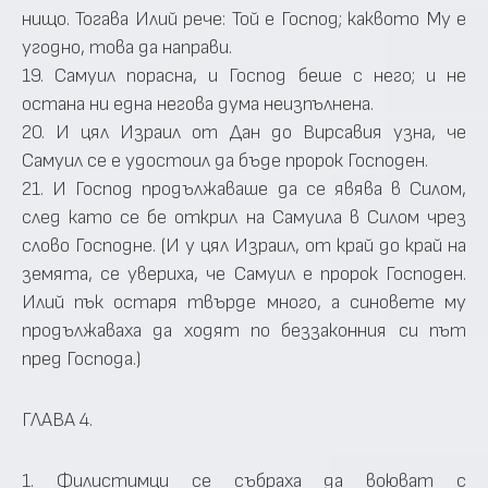
нищо. Тогава Илий рече: Той е Господ; каквото Му е
угодно, това да направи.
19. Самуил порасна, и Господ беше с него; и не
остана ни една негова дума неизпълнена.
20. И цял Израил от Дан до Вирсавия узна, че
Самуил се е удостоил да бъде пророк Господен.
21. И Господ продължаваше да се явява в Силом,
след като се бе открил на Самуила в Силом чрез
слово Господне. (И у цял Израил, от край до край на
земята, се увериха, че Самуил е пророк Господен.
Илий пък остаря твърде много, а синовете му
продължаваха да ходят по беззаконния си път
пред Господа.)
ГЛАВА 4.
1. Филистимци се събраха да воюват с