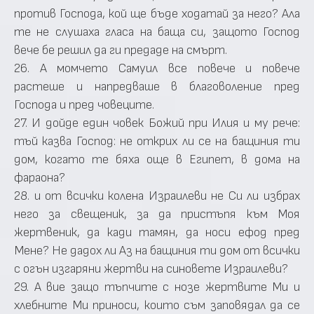
против Господа, кой ще бъде ходатай за него? Ала
те не слушаха гласа на баща си, защото Господ
вече бе решил да ги предаде на смърт.
26. А момчето Самуил все повече и повече
растеше и напредваше в благоволение пред
Господа и пред човеците.
27. И дойде един човек Божий при Илия и му рече:
тъй казва Господ: не открих ли се на бащиния ти
дом, когато те бяха още в Египет, в дома на
фараона?
28. и от всички колена Израилеви не Си ли избрах
него за свещеник, за да пристъпя към Моя
жертвеник, да кади тамян, да носи ефод пред
Мене? Не дадох ли Аз на бащиния ти дом от всички
с огън изгаряни жертви на синовете Израилеви?
29. А вие защо тъпчите с нозе жертвите Ми и
хлебните Ми приноси, които съм заповядал да се