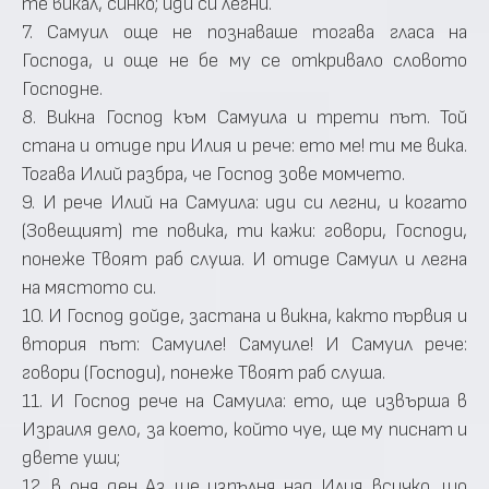
те викал, синко; иди си легни.
7. Самуил още не познаваше тогава гласа на
Господа, и още не бе му се откривало словото
Господне.
8. Викна Господ към Самуила и трети път. Той
стана и отиде при Илия и рече: ето ме! ти ме вика.
Тогава Илий разбра, че Господ зове момчето.
9. И рече Илий на Самуила: иди си легни, и когато
(Зовещият) те повика, ти кажи: говори, Господи,
понеже Твоят раб слуша. И отиде Самуил и легна
на мястото си.
10. И Господ дойде, застана и викна, както първия и
втория път: Самуиле! Самуиле! И Самуил рече:
говори (Господи), понеже Твоят раб слуша.
11. И Господ рече на Самуила: ето, ще извърша в
Израиля дело, за което, който чуе, ще му писнат и
двете уши;
12. в оня ден Аз ще изпълня над Илия всичко, що