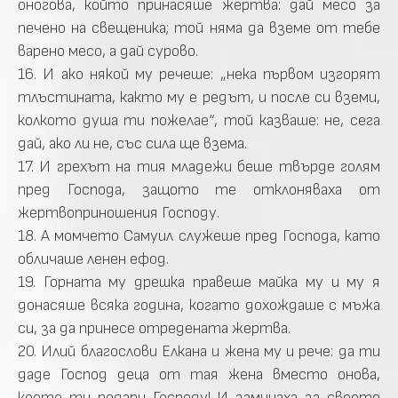
оногова, който принасяше жертва: дай месо за
печено на свещеника; той няма да вземе от тебе
варено месо, а дай сурово.
16. И ако някой му речеше: „нека първом изгорят
тлъстината, както му е редът, и после си вземи,
колкото душа ти пожелае“, той казваше: не, сега
дай, ако ли не, със сила ще взема.
17. И грехът на тия младежи беше твърде голям
пред Господа, защото те отклоняваха от
жертвоприношения Господу.
18. А момчето Самуил служеше пред Господа, като
обличаше ленен ефод.
19. Горната му дрешка правеше майка му и му я
донасяше всяка година, когато дохождаше с мъжа
си, за да принесе отредената жертва.
20. Илий благослови Елкана и жена му и рече: да ти
даде Господ деца от тая жена вместо онова,
което ти подари Господу! И заминаха за своето