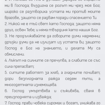
ми в Господа; въздигна се рогът ми чрез моя Бог;
широко се разтвориха устата ми против моите
врагове, защото се радвам поради спасението Ти.
2. Никой не е тъй свет като Господа; защото няма
друг, освен Тебе; и няма твърдиня като нашия Бог.
3. Не продължавайте да говорите думи надменни;
дръзки думи да не излизат из устата ви; защото
Господ е Бог на знанието, и делата Му са
обмислени.
4. Лъкът на силните се пречупва, а слабите се със
сила препасват;
5. ситите работят за хляб, а гладните почиват;
дори безплодната ражда седем пъти, а
многодетната изнемощява.
6. Господ умъртвява и съживява, сваля в
преизподнята и изважда;
7. Господ прави човека сиромах и богат, унижава го