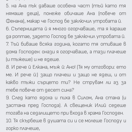
5. на Ана пък даваше особена част (тъй като тя
нямаше деца), понеже обичаше Ана (повече от
Фенана), макар че Господ бе заключил утробата й.
6. Съперницата й я много огорчаваше, та я караше
да роптае, задето Господ бе заключил утробата й.
7. Тъй биваше всяка година, когато тя отиваше в
дома Господен: онази я огорчаваше, а тази плачеше
(и тъжеше) и не ядеше.
8. И рече й Елкана, мъж й: Ано! (Тя му отговори: ето
ме. И рече й:) защо плачеш и защо не ядеш, и от
какво тъжи сърцето ти? Не струвам ли аз за
тебе повече от десет сина?
9. След като ядоха и пиха в Силом, Ана стана (и
застана пред Господа). А свещеник Илий седеше
тогава на седалището при входа в храма Господен.
10. Тя скърбеше в душата си и се молеше Господу и
горко плачеше,