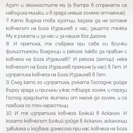
Азот и околностите му (а вътре в страната се
навъдиха мишки, и в града имаше голямо отчаяние).
7. Като видяха това азотци, казаха: да не остане
ковчегът на Бога Израилев у нас, защото тежка
Му е ръката и за нас и за нашия бог Дагона.
8. И пратиха, та събраха при себе си всички
филистимски владелци и рекоха: какво да правим с
ковчега на Бога Израилев? И рекоха (гетци): нека
ковчегът на Бога Израилев премине (у нас) в Гет. И
изпратиха ковчега на Бога Израилев в Гет.
9. След като го изпратиха, ръката Господня дойде
върху града и причини ужас твърде голям, и порази
Господ градските жители от малък до голям, и се
появиха по тях нарастъци.
10. И те изпратиха ковчега Божий в Аскалон. И
когато ковчегът Божий дойде в Аскалон, аскалонци
завикаха и казваха: донесоха при нас ковчега на Бога