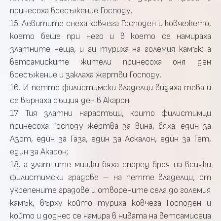
принесоха всесъжение Господу.
15. Левитите снеха ковчега Господен и ковчежето,
което беше при него и в което се намираха
златните неща, и ги туриха на големия камък; а
ветсамиските жители принесоха оня ден
всесъжение и заклаха жертви Господу.
16. И петте филистимски владелци видяха това и
се върнаха същия ден в Акарон.
17. Тия златни нарастъци, които филистимци
принесоха Господу жертва за вина, бяха: един за
Азот, един за Газа, един за Аскалон, един за Гет,
един за Акарон;
18. а златните мишки бяха според броя на всички
филистимски градове – на петте владелци, от
укрепените градове и отворените села до големия
камък, върху който туриха ковчега Господен и
който и доднес се намира в нивата на ветсамисеца