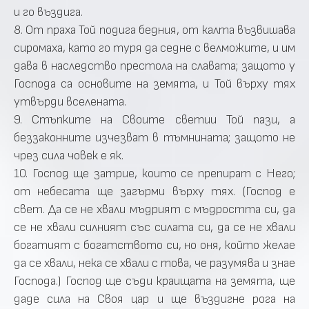
и го въздига.
8. От праха Той подига бедния, от калта възвишава
сиромаха, като го туря да седне с велможите, и им
дава в наследство престола на славата; защото у
Господа са основите на земята, и Той върху тях
утвърди вселената.
9. Стъпките на Своите светии Той пази, а
беззаконните изчезват в тъмнината; защото не
чрез сила човек е як.
10. Господ ще затрие, които се препират с Него;
от небесата ще загърми върху тях. (Господ е
свет. Да се не хвали мъдрият с мъдростта си, да
се не хвали силният със силата си, да се не хвали
богатият с богатството си, но оня, който желае
да се хвали, нека се хвали с това, че разумява и знае
Господа.) Господ ще съди краищата на земята, ще
даде сила на Своя цар и ще въздигне рога на