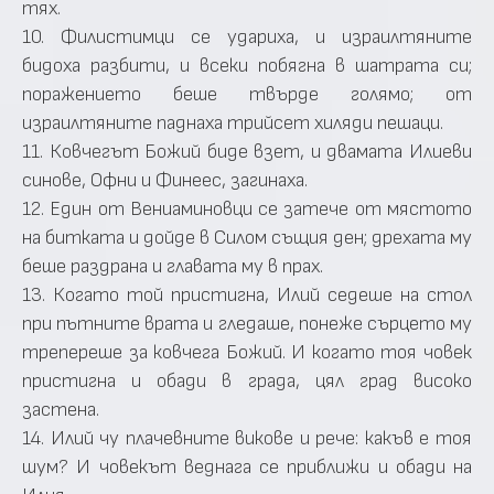
тях.
10. Филистимци се удариха, и израилтяните
бидоха разбити, и всеки побягна в шатрата си;
поражението беше твърде голямо; от
израилтяните паднаха трийсет хиляди пешаци.
11. Ковчегът Божий биде взет, и двамата Илиеви
синове, Офни и Финеес, загинаха.
12. Един от Вениаминовци се затече от мястото
на битката и дойде в Силом същия ден; дрехата му
беше раздрана и главата му в прах.
13. Когато той пристигна, Илий седеше на стол
при пътните врата и гледаше, понеже сърцето му
трепереше за ковчега Божий. И когато тоя човек
пристигна и обади в града, цял град високо
застена.
14. Илий чу плачевните викове и рече: какъв е тоя
шум? И човекът веднага се приближи и обади на