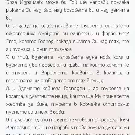
Бога Израилев; може би Той ще направи по-лека
ръката Си над вас, над боговете ви и над земята
ви;
6. и защо да ожесточавате сърцето си, както
ожесточиха сърцето си египтяни и фараонът?
Ето, когато Господ показа силата Си над тях, те
ги пуснаха, и ония тръгнаха;
7. и тъй, вземете, направете една нова кола и
вземете две първескини крави, на които хомот не
е турен, и впрегнете кравите в колата, а
телетата им отведете от тях вкъщи;
8. и вземете ковчега Господен и го турете на
колата, а златните неща, които ще Му принесете
жертва за вина, турете в ковчеже отстрани;
пуснете го и нека върви;
9. и гледайте, ако тръгне към своите предели, към
Ветсамис, Той ни е направил това голямо зло; ако ли