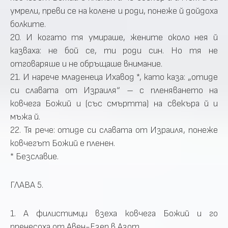
умрели, преви се на колене и роди, понеже й дойдоха
болките.
20. И когато тя умираше, жените около нея й
казваха: не бой се, ти роди син. Но тя не
отговаряше и не обръщаше внимание.
21. И нарече младенеца Ихавод *, като каза: „отиде
си славата от Израиля“ – с пленяването на
ковчега Божий и (със смъртта) на свекъра й и
мъжа й.
22. Тя рече: отиде си славата от Израиля, понеже
ковчегът Божий е пленен.
* Безславие.
ГЛАВА 5.
1. А филистимци взеха ковчега Божий и го
пренесоха от Авен-Езер в Азот.