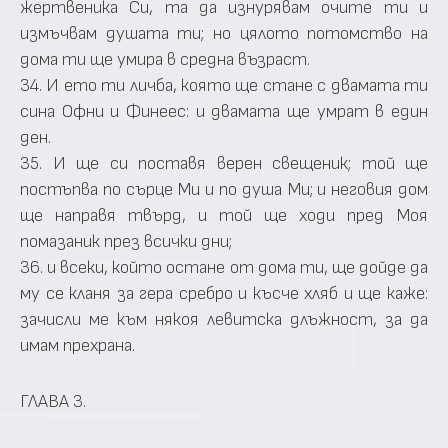
жертвеника Си, та да изнурявам очите ти и
измъчвам душата ти; но цялото потомство на
дома ти ще умира в средна възраст.
34. И ето ти личба, която ще стане с двамата ти
сина Офни и Финеес: и двамата ще умрат в един
ден.
35. И ще си поставя верен свещеник; той ще
постъпва по сърце Ми и по душа Ми; и неговия дом
ще направя твърд, и той ще ходи пред Моя
помазаник през всички дни;
36. и всеки, който остане от дома ти, ще дойде да
му се кланя за гера сребро и късче хляб и ще каже:
зачисли ме към някоя левитска длъжност, за да
имам прехрана.
ГЛАВА 3.