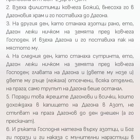
2. Взеха филистимци ковчега Божий, внесоха го в
Дагоновия храм и го поставиха до Дагона.
3. На другия ден, като станаха азотци рано, ето,
Дагон лежи ничком на земята пред ковчега
Господен. И взеха Дагона и го поставиха пак на
мястото му.
4. На следния ден, като станаха сутринта, ето,
Дагон лежи ничком на земята пред ковчега
Господен; главата на Дагона и (двете му нозе и)
двете му ръце (лежаха) отсечени, всяка отделно,
на прага; само трупът на Дагона беше останал.
5. Поради това жреците Дагонови и всички, които
дохождаха в капището на Дагона в Азот, не
стъпват на прага Дагонов до ден днешен (а го
прескачат).
6. И ръката Господня натегна върху азотци, и Бог
ги порази и ги наказа с мъчителни нарастъци в