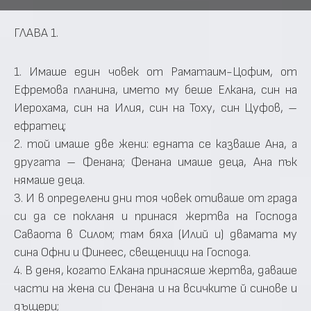
ГЛАВА 1.
1. Имаше един човек от Раматаим-Цофим, от
Ефремова планина, името му беше Елкана, син на
Иерохама, син на Илия, син на Тоху, син Цуфов, –
ефратец;
2. той имаше две жени: едната се казваше Ана, а
другата – Фенана; Фенана имаше деца, Ана пък
нямаше деца.
3. И в определени дни тоя човек отиваше от града
си да се покланя и принася жертва на Господа
Саваота в Силом; там бяха (Илий и) двамата му
сина Офни и Финеес, свещеници на Господа.
4. В деня, когато Елкана принасяше жертва, даваше
части на жена си Фенана и на всичките й синове и
дъщери;