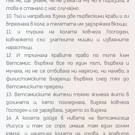
пък не, ще знаем, че не ръката Му ни е поразила, а
това е станало с нас случайно.
10. Тъй и направиха: взеха две първескини крави и ги
впрегнаха в кола; а телетата им задържаха вкъщи;
11. и туриха на колата ковчега Господен,
ковчежето със златните мишки и изваяните
нарастъци.
12. И тръгнаха кравите право по пътя към
Ветсамис: вървяха все по един път, вървяха и
мучаха, но не се отбиваха ни надясно, ни наляво; а
филистимските владелци вървяха след тях до
Ветсамиските предели.
13. Ветсамиските жители тъкмо жънеха жито в
долината и, като погледнаха, видяха ковчега
Господен и се зарадваха, задето го видяха.
14. А колата дойде в нивата на ветсамисеца
Иисуса и там се спря; имаше там един голям
камък, и нацепиха колата на дърва, а кравите