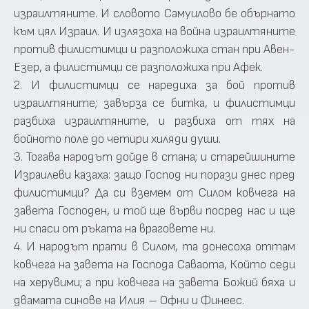
израилтяните. И словото Самуилово бе обърнато
към цял Израил. И излязоха на война израилтяните
против филистимци и разположиха стан при Авен-
Езер, а филистимци се разположиха при Афек.
2. И филистимци се наредиха за бой против
израилтяните; завърза се битка, и филистимци
разбиха израилтяните, и разбиха от тях на
бойното поле до четири хиляди души.
3. Тогава народът дойде в стана; и старейшините
Израилеви казаха: защо Господ ни порази днес пред
филистимци? Да си вземем от Силом ковчега на
завета Господен, и той ще върви посред нас и ще
ни спаси от ръката на враговете ни.
4. И народът прати в Силом, та донесоха оттам
ковчега на завета на Господа Саваота, Който седи
на херувими; а при ковчега на завета Божий бяха и
двамата синове на Илия – Офни и Финеес.