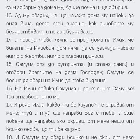
съм говорил за дома му; Аз ще почна и ще свърша.
13. Аз му обадих, че ще накажа дома му навеки за
оная вина, дето той знаеше, как синовете му
безчествуват, и не ги обуздаваше;
14. и поради това кълна се пред дома на Илия, че
вината на Илиевия дом няма да се заглади навеки
нито с жертви, нито с хлебни приноси.
15. Самуил спа до сутринта, (и стана рано,) и
отвори вратите на дома Господен; Самуил се
боеше да обади на Илия за това видение.
16. Но Илий повика Самуила и рече: синко Самуиле!
Той отговори: ето ме!
17. И рече Илий: какво ти бе казано? не скривай от
мене; туй и туй ще направи Бог с тебе, и още
повече ще направи, ако скриеш от мене нещо от
всичко онова, що ти бе казано.
18. И Самуил му обади всичко и не скри от него