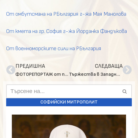
От омбутсмана на РБългария г-жа Мая Манолова
От кмета на гр. София г-жа Йорданка Фандъкова
От военноморските сили на РБългария
ПРЕДИШНА
СЛЕДВАЩА
ФОТОРЕПОРТАЖ от патриаршеската литургия по повод 3 години от интронизацията Българския патриарх Неофит
Тържества в Западно- и Средноевропейската епархия
СОФИЙСКИ МИТРОПОЛИТ