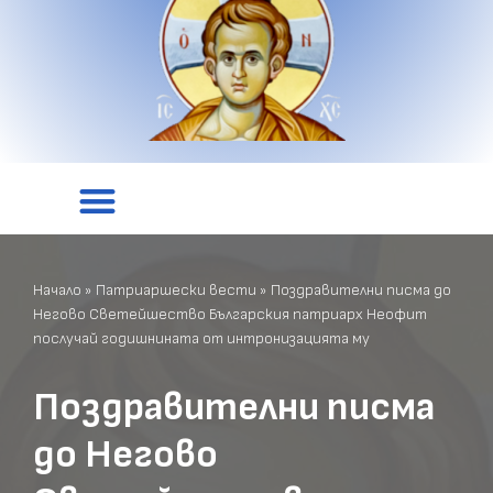
Начало
»
Патриаршески вести
»
Поздравителни писма до
Негово Светейшество Българския патриарх Неофит
послучай годишнината от интронизацията му
Поздравителни писма
до Негово