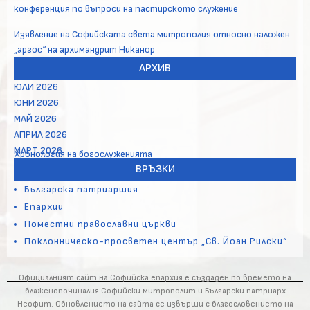
конференция по въпроси на пастирското служение
Изявление на Софийската света митрополия относно наложен
„аргос“ на архимандрит Никанор
АРХИВ
ЮЛИ 2026
ЮНИ 2026
МАЙ 2026
АПРИЛ 2026
МАРТ 2026
Хронология на богослуженията
ВРЪЗКИ
Българска патриаршия
Епархии
Поместни православни църкви
Поклонническо-просветен център „Св. Йоан Рилски“
Официалният сайт на Софийска епархия е създаден по времето на
блаженопочиналия Софийски митрополит и Български патриарх
Неофит. Обновлението на сайта се извърши с благословението на