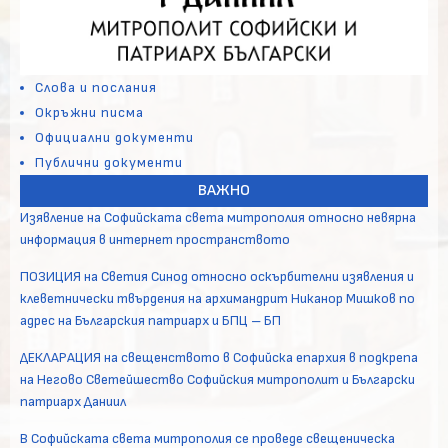
Слова и послания
Окръжни писма
Официални документи
Публични документи
ВАЖНО
Изявление на Софийската света митрополия относно невярна
информация в интернет пространството
ПОЗИЦИЯ на Светия Синод относно оскърбителни изявления и
клеветнически твърдения на архимандрит Никанор Мишков по
адрес на Българския патриарх и БПЦ – БП
ДЕКЛАРАЦИЯ на свещенството в Софийска епархия в подкрепа
на Негово Светейшество Софийския митрополит и Български
патриарх Даниил
В Софийската света митрополия се проведе свещеническа