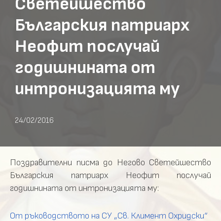
Светейшество
Българския патриарх
Неофит послучай
годишнината от
интронизацията му
24/02/2016
Поздравителни писма до Негово Светейшество
Българския патриарх Неофит послучай
годишнината от интронизацията му:
От ръководството на СУ „Св. Климент Охридски“