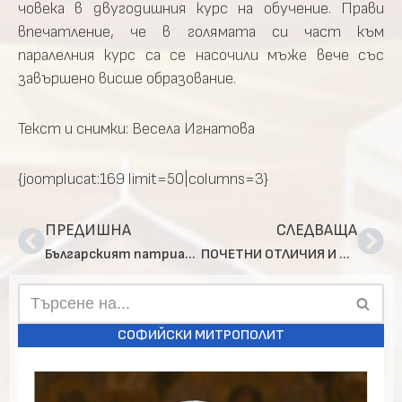
човека в двугодишния курс на обучение. Прави
впечатление, че в голямата си част към
паралелния курс са се насочили мъже вече със
завършено висше образование.
Текст и снимки: Весела Игнатова
{joomplucat:169 limit=50|columns=3}
ПРЕДИШНА
СЛЕДВАЩА
Българският патриарх Неофит прие руска делегация водена от Воронежки и Лискински митрополит Сергий
ПОЧЕТНИ ОТЛИЧИЯ И ПРИВЕТСТВИЯ по повод 70-годишнината на патриарх Неофит
СОФИЙСКИ МИТРОПОЛИТ