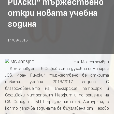
Рилски“ тържествено
откри новата учебна
година
14/09/2016
На 14 септември
– Кръстовден – в Софийската духовна семинария
„Св. Йоан Рилски“ тържествено бе открита
новата учебна 2016/2017 година. С
благословението на Българския патриарх и
Софийски митрополит Неофит и по решение на
Св. Синод на БПЦ празничната св. Литургия, с
която започва годината бе възглавена от Негово