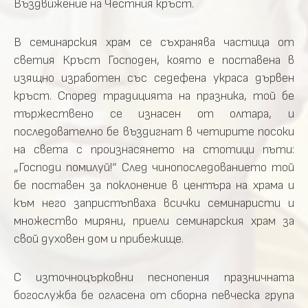
Въздвижение на Честния кръст.
В семинарския храм се съхранява частица от
светия Кръст Господен, която е поставена в
изящно изработен със седефена украса дървен
кръст. Според традицията на празника, той бе
тържествено се изнасен от олтара, и
последователно бе въздигнат в четирите посоки
на света с произнасянето на стотици пъти:
„Господи помилуй!“ След чинопоследованието той
бе поставен за поклонение в центъра на храма и
към него запристъпваха всички семинаристи и
множество миряни, приели семинарския храм за
свой духовен дом и прибежище.
С източноцърковни песнопения празничната
богослужба бе огласена от сборна певческа група