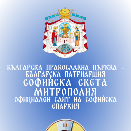
Продължете
към
съдържанието
Българска православна църква -
Българска патриаршия
Софийска света
митрополия
Официален сайт на софийска
епархия