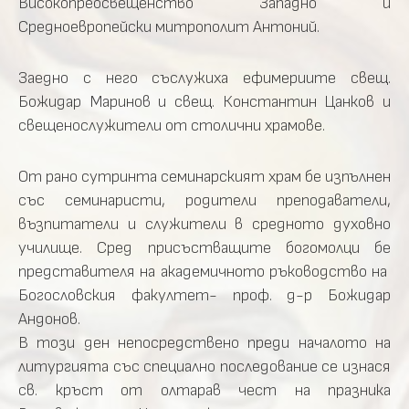
Високопреосвещенство Западно и
Средноевропейски митрополит Антоний.
Заедно с него съслужиха ефимериите свещ.
Божидар Маринов и свещ. Константин Цанков и
свещенослужители от столични храмове.
От рано сутринта семинарският храм бе изпълнен
със семинаристи, родители преподаватели,
възпитатели и служители в средното духовно
училище. Сред присъстващите богомолци бе
представителя на академичното ръководство на
Богословския факултет- проф. д-р Божидар
Андонов.
В този ден непосредствено преди началото на
литургията със специално последование се изнася
св. кръст от олтарав чест на празника