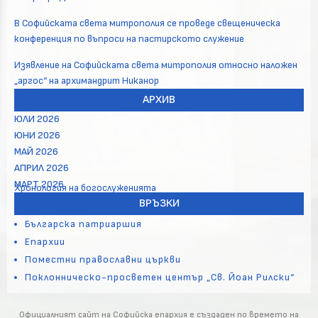
В Софийската света митрополия се проведе свещеническа
конференция по въпроси на пастирското служение
Изявление на Софийската света митрополия относно наложен
„аргос“ на архимандрит Никанор
АРХИВ
ЮЛИ 2026
ЮНИ 2026
МАЙ 2026
АПРИЛ 2026
МАРТ 2026
Хронология на богослуженията
ВРЪЗКИ
Българска патриаршия
Епархии
Поместни православни църкви
Поклонническо-просветен център „Св. Йоан Рилски“
Официалният сайт на Софийска епархия е създаден по времето на