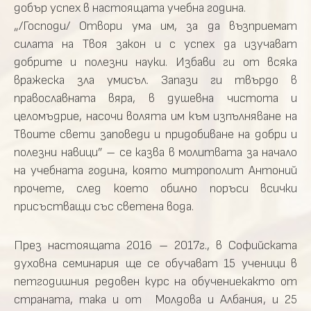
добър успех в настоящата учебна година.
„/Господи/ Отвори ума им, за да възприемат
силата на Твоя закон и с успех да изучават
добрите и полезни науки. Избави ги от всяка
вражеска зла умисъл. Запази ги твърдо в
православната вяра, в душевна чистота и
целомъдрие, насочи волята им към изпълняване на
Твоите свети заповеди и придобиване на добри и
полезни навици” – се казва в молитвата за начало
на учебната година, която митрополит Антоний
прочете, след което обилно поръси всички
присъстващи със светена вода.
През настоящата 2016 – 2017г., в Софийската
духовна семинария ще се обучават 15 ученици в
петгодишния редовен курс на обучениекакто от
страната, така и от Молдова и Албания, и 25