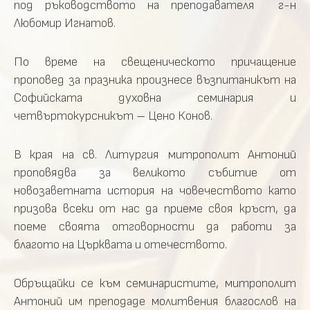
под ръководството на преподавателя г-н
Любомир Игнатов.
По време на свещеническото причащение
проповед за празника произнесе възпитаникът на
Софийската духовна семинария и
четвъртокурсникът – Цено Конов.
В края на св. Литургия митрополит Антоний
проповядва за великото събитие от
новозаветната история на човечеството като
призова всеки от нас да приеме своя кръст, да
поеме своята отговорности да работи за
благото на Църквата и отечеството.
Обръщайки се към семинаристите, митрополит
Антоний им преподаде молитвения благослов на