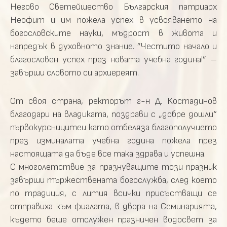
Негово Светейшество Българския патриарх
Неофит и им пожела успех в усвояването на
богословските науки, мъдрост в живота и
напредък в духовното знание. ”Честито начало и
благословен успех през новата учебна година!” –
завърши словото си архиереят.
От своя страна, ректорът г-н Д. Костадинов
благодари на владиката, поздрави с „добре дошли“
първокурсницитеи като отбеляза благополучието
през изминалата учебна година пожела през
настоящата да бъде все така здрава и успешна.
С многолетствие за празнуващите този празник
завърши тържествената богослужба, след което
по традиция, с лития всички присъстващи се
отправиха към фиалата, в двора на Семинарията,
където беше отслужен празничен водосвет за