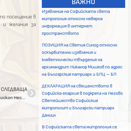
ВАЖНО
Изявление на Софийската света
ото посещение в
митрополия относно невярна
 и желание за
информация в интернет
пространството
ПОЗИЦИЯ на Светия Синод относно
оскърбителни изявления и
клеветнически твърдения на
архимандрит Никанор Мишков по адрес
на Българския патриарх и БПЦ – БП
ДЕКЛАРАЦИЯ на свещенството в
СЛЕДВАЩА
Софийска епархия в подкрепа на Негово
Долна баня почете паметта на своя Смоленски епископ Нестор
Светейшество Софийския
митрополит и Български патриарх
Даниил
В Софийската света митрополия се