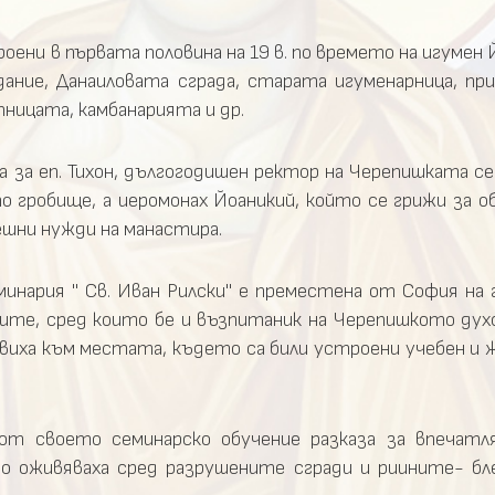
ни в първата половина на 19 в. по времето на игумен Й
ание, Данаиловата сграда, старата игуменарница, при
ницата, камбанарията и др.
 за еп. Тихон, дългогодишен ректор на Черепишката с
о гробище, а иеромонах Йоаникий, който се грижи за 
ешни нужди на манастира.
минария " Св. Иван Рилски" е преместена от София на 
ите, сред които бе и възпитаник на Черепишкото дух
иха към местата, където са били устроени учебен и ж
от своето семинарско обучение разказа за впечатл
о оживяваха сред разрушените сгради и риините- б