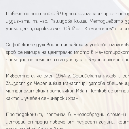
Повечето постройки в Черпишкия манастир са построе
издигнати т. нар. Рашидова къща, Методиевото зд
училището, параклисът "Св. Йоан Кръстител" с кост
Софийските духовници направиха заупокойна молитва
гроб се намира на централно място в манастирскот
последните ремонти и ги запозна с възникналите сп
Известно е, че след 1944 г. Софийската духовна се
близост до Черепишкия манастир, затова свещениц
митрополитския протодякон Иван Петков се отправ
както и учебен семинарски храм.
Протодяконът, потънал в многообразни спомени 
истории отпреди повече от педесет години, коит