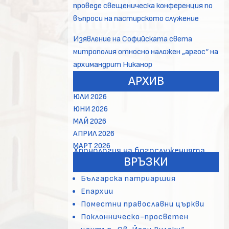
проведе свещеническа конференция по
въпроси на пастирското служение
Изявление на Софийската света
митрополия относно наложен „аргос“ на
архимандрит Никанор
АРХИВ
ЮЛИ 2026
ЮНИ 2026
МАЙ 2026
АПРИЛ 2026
МАРТ 2026
Хронология на богослуженията
ВРЪЗКИ
Българска патриаршия
Епархии
Поместни православни църкви
Поклонническо-просветен