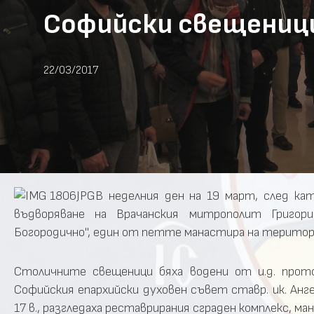
Софийски свещениц
22/03/2017
В неделния ден на 19 март, след к
въдворяване на Врачанския митрополит Григори
Богородично", един от петте манастира на територи
Столичните свещеници бяха водени от и.д. прот
Софийския епархийски духовен съвет ставр. ик. Анг
17 в., разгледаха реставрирания сграден комплекс, ма