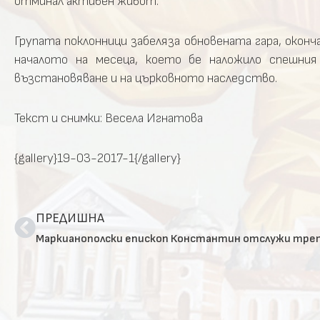
отминал активен живот.
Групата поклонници забеляза обновената гара, окон
началото на месеца, което бе наложило спешни
възстановяване и на църковното наследство.
Текст и снимки: Весела Игнатова
{gallery}19-03-2017-1{/gallery}
ПРЕДИШНА