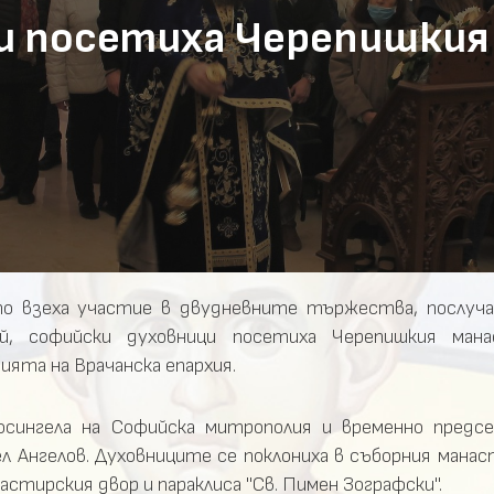
и посетиха Черепишкия
ато взеха участие в двудневните тържества, послуч
й, софийски духовници посетиха Черепишкия мана
ята на Врачанска епархия.
осингела на Софийска митрополия и временно пред
ел Ангелов. Духовниците се поклониха в съборния мана
настирския двор и параклиса "Св. Пимен Зографски".