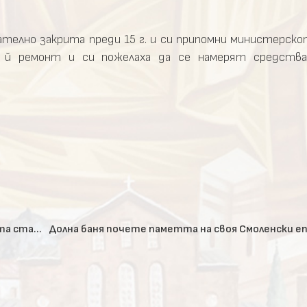
чателно закрита преди 15 г. и си припомни министерск
я й ремонт и си пожелаха да се намерят средства
Маркианополски епископ Константин отслужи трета статия на Богородичния акатист