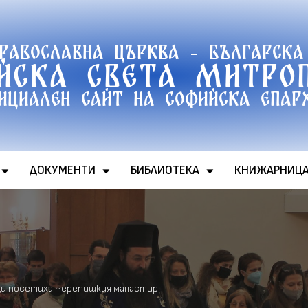
православна църква - Българска
йска света митро
ициален сайт на софийска епар
ДОКУМЕНТИ
БИБЛИОТЕКА
КНИЖАРНИЦ
и посетиха Черепишкия манастир