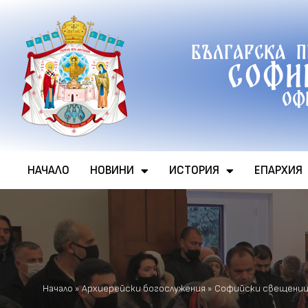
Продължете
Българска 
към
Софи
съдържанието
Оф
НАЧАЛО
НОВИНИ
ИСТОРИЯ
ЕПАРХИЯ
Начало
»
Архиерейски богослужения
»
Софийски свещениц