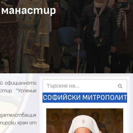
 манастир
ай официалното
стир "Успение
СОФИЙСКИ МИТРОПОЛИТ
седателстващия
стирски храм от