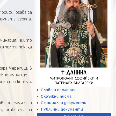
осиф. Тогава са
емната сграда,
еминария, чийто
обителта показа
гара Черепиш, в
овно училище –
илищен корпус,
Слова и послания
Окръжни писма
яващи случки и
Официални документи
Публични документи
лед отбясък на