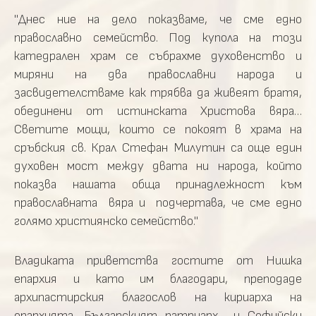
"Днес ние на дело показваме, че сме едно
православно семейство. Под купола на този
катедрален храм се събрахме духовенство и
миряни на два православни народа и
засвидетелстваме как трябва да живеят братя,
обединени от истинската Христова вяра…
Светите мощи, които се покоят в храма на
сръбския св. Крал Стефан Милутин са още един
духовен мост между двата ни народа, който
показва нашата обща принадлежност към
православната вяра и подчертава, че сме едно
голямо християнско семейство."
Владиката приветства гостите от Нишка
епархия и като им благодари, преподаде
архипастирския благослов на кириарха на
епархията, Българският патриарх и Софийски