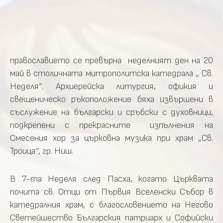
православието се превърна неделният ден на 20
май в столичната митрополитска катедрала „ Св.
Неделя“. Архиерейска литургия, офикия и
свещеническо ръкоположение бяха извършени в
съслужение на български и сръбски с духовници,
подкрепени с прекрасните изпълнения на
Смесения хор за църковна музика при храм „Св.
Троица“, гр. Ниш.
В 7-та Неделя след Пасха, когато Църквата
почита св. Отци от Първия Вселенски Събор в
катедралния храм, с благословението на Негово
Светейшество Българския патриарх и Софийски