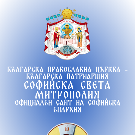
Продължете
към
съдържанието
Българска православна църква -
Българска патриаршия
Софийска света
митрополия
Официален сайт на софийска
епархия