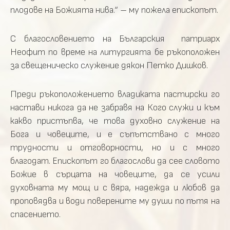
плодове на Божията нива.“ – му пожела епископът.
С благословението на Българския патриарх
Неофит по време на литургията бе ръкоположен
за свещеническо служение дякон Петко Дишков.
Преди ръкоположението владиката пастирски го
настави никога да не забравя на Кого служи и към
какво пристъпва, че това духовно служение на
Бога и човеците, и е съпътствано с много
трудности и отговорности, но и с много
благодат. Епископът го благослови да сее словото
Божие в сърцата на човеците, да се усили
духовната му мощ и с вяра, надежда и любов да
проповядва и води поверените му души по пътя на
спасението.