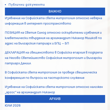
Публични документи
ВАЖНО
Изявление на Софийската света митрополия относно невярна
информация в интернет пространството
ПОЗИЦИЯ на Светия Синод относно оскърбителни изявления и
клеветнически твърдения на архимандрит Никанор Мишков по
адрес на Българския патриарх и БПЦ – БП
ДЕКЛАРАЦИЯ на свещенството в Софийска епархия в подкрепа
на Негово Светейшество Софийския митрополит и Български
патриарх Даниил
В Софийската света митрополия се проведе свещеническа
конференция по въпроси на пастирското служение
Изявление на Софийската света митрополия относно наложен
„аргос“ на архимандрит Никанор
АРХИВ
ЮЛИ 2026