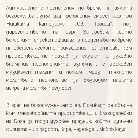
Литургийните песнопения по време на цялата
богослужба изпълниха прекрасния смесен хор при
Нишката катедрала „Св. Троица“, под
дирегенството на Сара Заниревич, които
викарният епископ официално представи по време
на свещеническото причащение. Той отправи към
присъстващите призив да слушат с духовно
внимание песнопенията, изпълнени с църковен
музикален талант и пожела, чрез тяхното
молитвено песнопение да възродим нашата
искрена молитва пред Бога.
В края на богослужението еп. Поликарп се обърна
към многобройните присъстващи и благодарейки
на Бога за този духовен празник, който изпълни
сърцата ни с радост, вяра, надежда и любов каза: