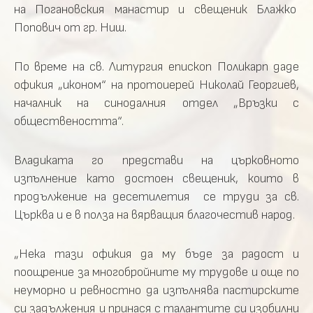
на Погановския манастир и свещеник Блажко
Попович от гр. Ниш.
По време на св. Литургия епископ Поликарп даде
офикия „иконом“ на протоиерей Николай Георгиев,
началник на синодалния отдел „Връзки с
обществеността“.
Владиката го представи на църковното
изпълнение като достоен свещеник, които в
продължение на десетилетия се труди за св.
Църква и е в полза на вярващия благочестив народ.
„Нека тази офикия да му бъде за радост и
поощрение за многобройните му трудове и още по
неуморно и ревностно да изпълнява пастирските
си задължения и принася с талантите си изобилни