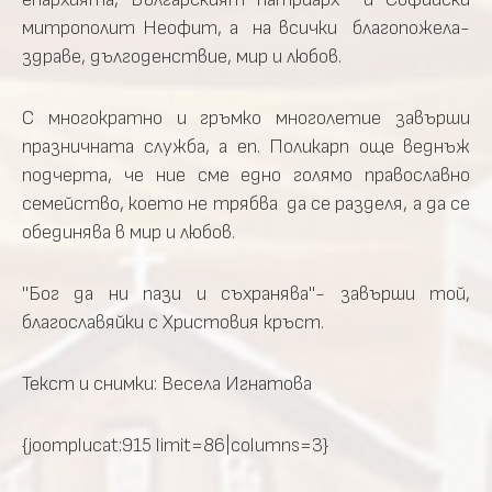
митрополит Неофит, а на всички благопожела-
здраве, дългоденствие, мир и любов.
С многократно и гръмко многолетие завърши
празничната служба, а еп. Поликарп още веднъж
подчерта, че ние сме едно голямо православно
семейство, което не трябва да се разделя, а да се
обединява в мир и любов.
"Бог да ни пази и съхранява"- завърши той,
благославяйки с Христовия кръст.
Текст и снимки: Весела Игнатова
{joomplucat:915 limit=86|columns=3}