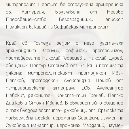
митрополит Неофит бе отслужена архиерейска
св. Литургия, възглавена от Негово
Преосвещенство Белоградчишки епископ
Поликарп, викарий на Софийския митрополит.
Край св. Трапеза редом с него застанаха
архимандрит Василий, софийски протосингел,
протойереите Николай Георгиев и Николай Цурев,
свещеник Петър Стоилов от Банкя и петимата
дякона: митрополитският протодякон Иван
Петков, протодякон Александър Нешев от
патриаршеската катедрала „Св. Александър
Невски“, дяконите- Константин Тренев, Петко
Дишков и Стоян Иванов. В евхаристийно общение
с тях влязоха гостите- духовници от Сръпската
православна църква: иеромонах Серафим, игумен на
Суковския манастир, иеромонах Мардарий, игумен