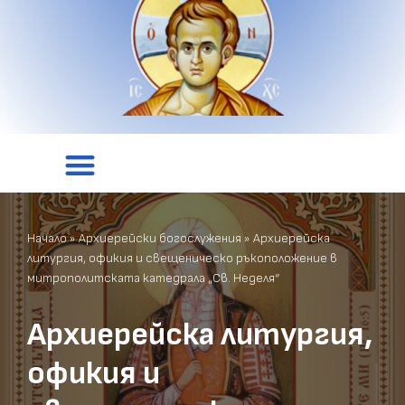
Начало
»
Архиерейски богослужения
»
Архиерейска
литургия, офикия и свещеническо ръкоположение в
митрополитската катедрала „Св. Неделя“
Архиерейска литургия,
офикия и