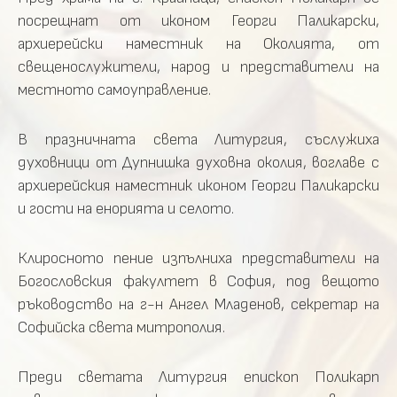
посрещнат от иконом Георги Паликарски,
архиерейски наместник на Околията, от
свещенослужители, народ и представители на
местното самоуправление.
В празничната света Литургия, съслужиха
духовници от Дупнишка духовна околия, воглаве с
архиерейския наместник иконом Георги Паликарски
и гости на енорията и селото.
Клиросното пение изпълниха представители на
Богословския факултет в София, под вещото
ръководство на г-н Ангел Младенов, секретар на
Софийска света митрополия.
Преди светата Литургия епископ Поликарп