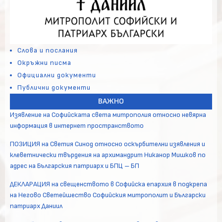
Слова и послания
Окръжни писма
Официални документи
Публични документи
ВАЖНО
Изявление на Софийската света митрополия относно невярна
информация в интернет пространството
ПОЗИЦИЯ на Светия Синод относно оскърбителни изявления и
клеветнически твърдения на архимандрит Никанор Мишков по
адрес на Българския патриарх и БПЦ – БП
ДЕКЛАРАЦИЯ на свещенството в Софийска епархия в подкрепа
на Негово Светейшество Софийския митрополит и Български
патриарх Даниил