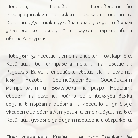
Неофит, Негово Преосвещенство
Белоградчишкият епископ Поликарп посети с.
Крайници, Дупнишка духовна околия, където в храм
„Възнесение Господне“ отслужи тържествена
света Литургия.
Поводът за посещението на епископ Поликарп в с.
Крайници, бе отправена покана на свещеник
Радослав Ваклин, енорийски свещеник на селото,
към Негово Светейшество Софийският
митрополит и Български патриарх Неофит,
сборът на селото, който се отбелязва всяка
година в първата събота на месец юни, да бъде
украсен със света Литургия, щото живущите в с.
Крайници, духовно да бъдат поощрени и обгрижени.
Пред храма на с. Крайници, епископ Поликарп бе