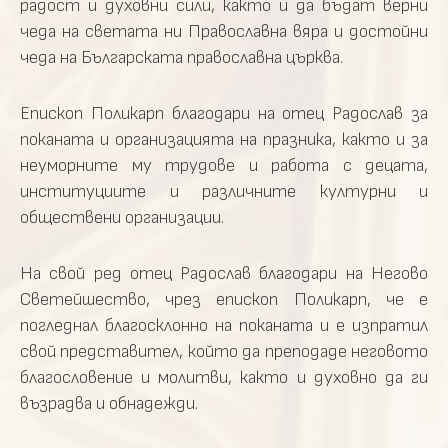
радост и духовни сили, както и да бъдат верни
чеда на светата ни Православна вяра и достойни
чеда на Българската православна църква.
Епископ Поликарп благодари на отец Радослав за
поканата и организацията на празника, както и за
неуморните му трудове и работа с децата,
институциите и различните културни и
обществени организации.
На свой ред отец Радослав благодари на Негово
Светейшество, чрез епископ Поликарп, че е
погледнал благосклонно на поканата и е изпратил
свой представител, който да преподаде неговото
благословение и молитви, както и духовно да ги
възрадва и обнадежди.