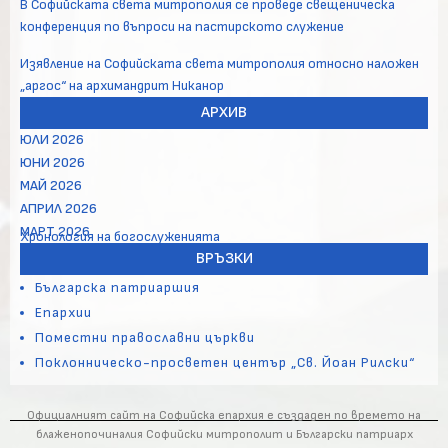
В Софийската света митрополия се проведе свещеническа
конференция по въпроси на пастирското служение
Изявление на Софийската света митрополия относно наложен
„аргос“ на архимандрит Никанор
АРХИВ
ЮЛИ 2026
ЮНИ 2026
МАЙ 2026
АПРИЛ 2026
МАРТ 2026
Хронология на богослуженията
ВРЪЗКИ
Българска патриаршия
Епархии
Поместни православни църкви
Поклонническо-просветен център „Св. Йоан Рилски“
Официалният сайт на Софийска епархия е създаден по времето на
блаженопочиналия Софийски митрополит и Български патриарх