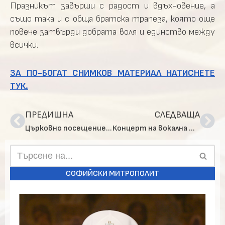
Празникът завърши с радост и вдъхновение, а
също така и с обща братска трапеза, която още
повече затвърди добрата воля и единство между
всички.
ЗА ПО-БОГАТ СНИМКОВ МАТЕРИАЛ НАТИСНЕТЕ
ТУК.
ПРЕДИШНА
СЛЕДВАЩА
Църковно посещение в Ниш, по повод празника на града
Концерт на вокална формация „Софийски псалти“
СОФИЙСКИ МИТРОПОЛИТ