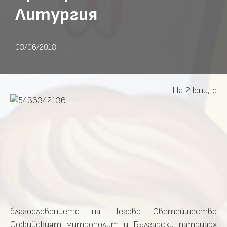
Литургия
03/06/2018
На 2 юни, с
благословението на Негово Светейшество
Софийският митрополит и Български патриарх