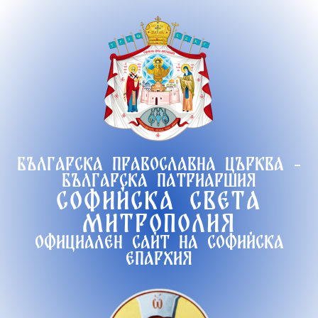
Продължете
към
съдържанието
Българска православна църква -
Българска патриаршия
Софийска света
митрополия
Официален сайт на софийска
епархия