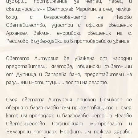
извърши пострижение за четец, певец и
свещоносец г-н Светослав Марикин, а след малкия
вход, с благословението на Негово
Светейшество, удостои с офикия свещеник
Архангел Ваклин, енорийски свещеник на с.
Ресилово, възвеждайки го в протойерейско звание.
Светата Литургия бе уважена от народни
представители, кметове, общински съветници
от Дупница и Сапарева баня, представители на
различни институции и гости на селото.
След светата Литургия епископ Поликарп се
обърна с благо слово към присъстващите и след
като им преподаде и благословението на Негово
Светейшество Софийският митрополит и
Български патриарх Неофит, им пожела здраве,