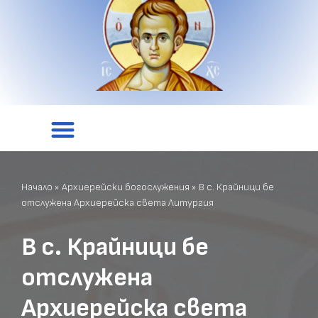
Начало
»
Архиерейски богослужения
»
В с. Крайници бе
отслужена Архиерейска света Литургия
В с. Крайници бе
отслужена
Архиерейска света