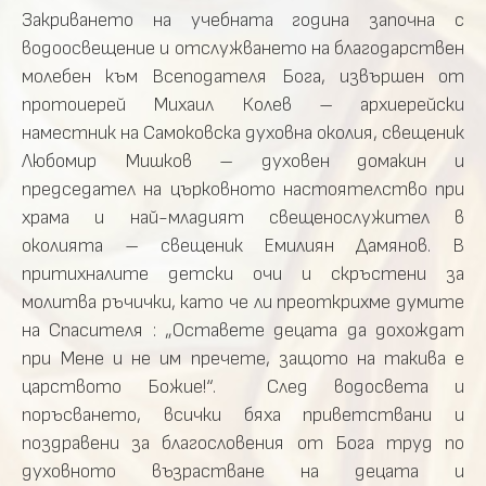
Закриването на учебната година започна с
водоосвещение и отслужването на благодарствен
молебен към Всеподателя Бога, извършен от
протоиерей Михаил Колев – архиерейски
наместник на Самоковска духовна околия, свещеник
Любомир Мишков – духовен домакин и
председател на църковното настоятелство при
храма и най-младият свещенослужител в
околията – свещеник Емилиян Дамянов. В
притихналите детски очи и скръстени за
молитва ръчички, като че ли преоткрихме думите
на Спасителя : „Оставете децата да дохождат
при Мене и не им пречете, защото на такива е
царството Божие!“. След водосвета и
поръсването, всички бяха приветствани и
поздравени за благословения от Бога труд по
духовното възрастване на децата и