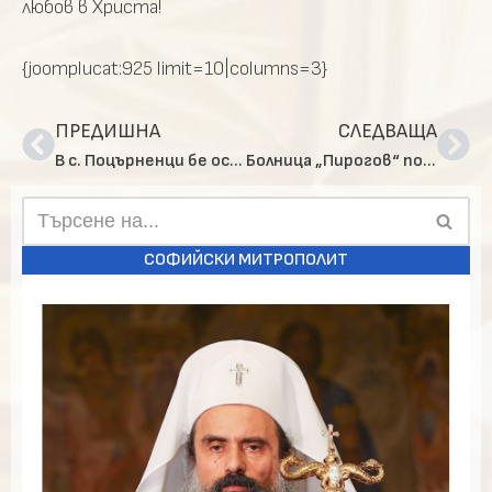
любов в Христа!
{joomplucat:925 limit=10|columns=3}
ПРЕДИШНА
СЛЕДВАЩА
В с. Поцърненци бе осветен нов храм
Болница „Пирогов“ получи дарение от Софийска св. митрополия
СОФИЙСКИ МИТРОПОЛИТ