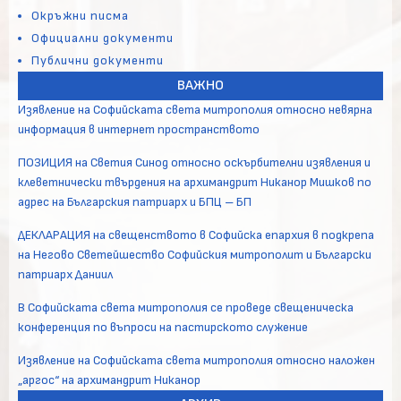
Окръжни писма
Официални документи
Публични документи
ВАЖНО
Изявление на Софийската света митрополия относно невярна
информация в интернет пространството
ПОЗИЦИЯ на Светия Синод относно оскърбителни изявления и
клеветнически твърдения на архимандрит Никанор Мишков по
адрес на Българския патриарх и БПЦ – БП
ДЕКЛАРАЦИЯ на свещенството в Софийска епархия в подкрепа
на Негово Светейшество Софийския митрополит и Български
патриарх Даниил
В Софийската света митрополия се проведе свещеническа
конференция по въпроси на пастирското служение
Изявление на Софийската света митрополия относно наложен
„аргос“ на архимандрит Никанор