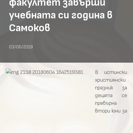
факултет завърши
учебната си година в
Самоков
03/06/2018
В истински
християнски
празник за
децата се
превърна
втори юни за