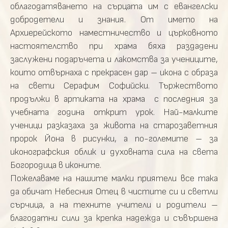
облагодатяването на сърцата им с евангелски
добродетели и знания. От името на
Архиерейското наместничество и църковното
настоятелство при храма бяха раздадени
заслужени подаръчета и лакомства за учениците,
които отвърнаха с прекрасен дар – икона с образа
на свети Серафим Софийски. Тържеството
продължи в артиката на храма с последния за
учебната година открит урок. Най-малките
ученици разказаха за живота на старозаветния
пророк Йона в рисунки, а по-големите – за
иконографския облик и духовната сила на света
Богородица в иконите.
Пожелаваме на нашите малки приятели все така
да обичат Небесния Отец в чистите си и светли
сърчица, а на техните учители и родители –
благодатни сили за крепка надежда и съвършена