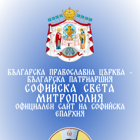
Продължете
към
съдържанието
Българска православна църква -
Българска патриаршия
Софийска света
митрополия
Официален сайт на софийска
епархия