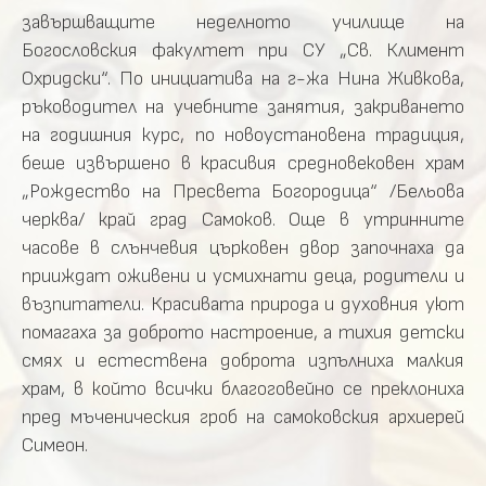
завършващите неделното училище на
Богословския факултет при СУ „Св. Климент
Охридски“. По инициатива на г-жа Нина Живкова,
ръководител на учебните занятия, закриването
на годишния курс, по новоустановена традиция,
беше извършено в красивия средновековен храм
„Рождество на Пресвета Богородица“ /Бельова
черква/ край град Самоков. Още в утринните
часове в слънчевия църковен двор започнаха да
прииждат оживени и усмихнати деца, родители и
възпитатели. Красивата природа и духовния уют
помагаха за доброто настроение, а тихия детски
смях и естествена доброта изпълниха малкия
храм, в който всички благоговейно се преклониха
пред мъченическия гроб на самоковския архиерей
Симеон.