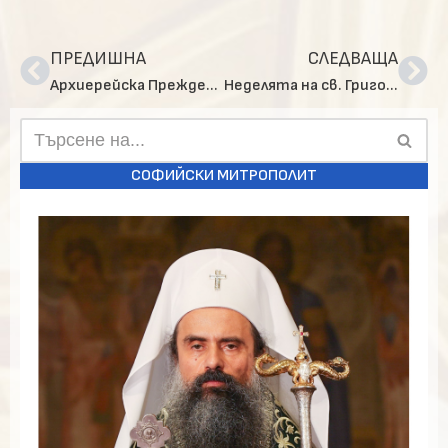
ПРЕДИШНА
СЛЕДВАЩА
Архиерейска Преждеосвещена света литургия в столичния храм „Св. Наум Охридски“
Неделята на св. Григорий Палама в София
СОФИЙСКИ МИТРОПОЛИТ