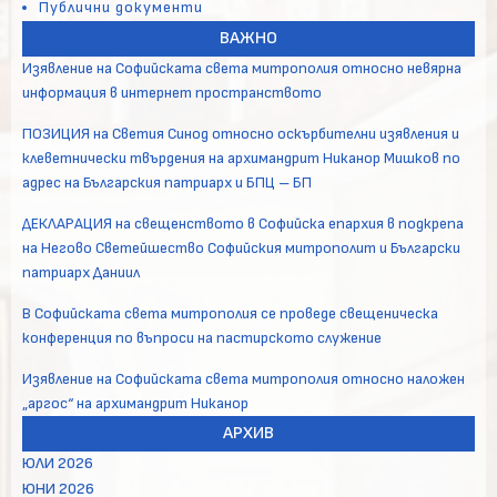
Публични документи
ВАЖНО
Изявление на Софийската света митрополия относно невярна
информация в интернет пространството
ПОЗИЦИЯ на Светия Синод относно оскърбителни изявления и
клеветнически твърдения на архимандрит Никанор Мишков по
адрес на Българския патриарх и БПЦ – БП
ДЕКЛАРАЦИЯ на свещенството в Софийска епархия в подкрепа
на Негово Светейшество Софийския митрополит и Български
патриарх Даниил
В Софийската света митрополия се проведе свещеническа
конференция по въпроси на пастирското служение
Изявление на Софийската света митрополия относно наложен
„аргос“ на архимандрит Никанор
АРХИВ
ЮЛИ 2026
ЮНИ 2026