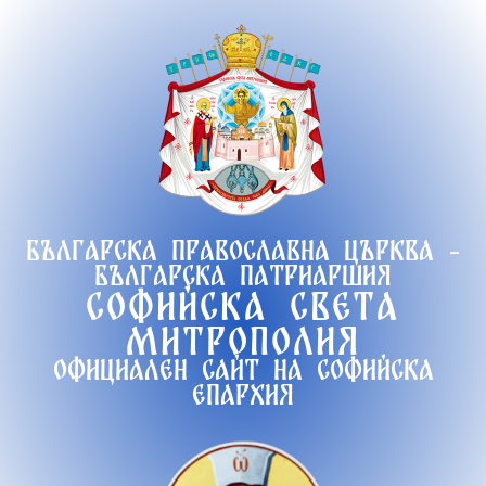
Продължете
към
съдържанието
Българска православна църква -
Българска патриаршия
Софийска света
митрополия
Официален сайт на софийска
епархия