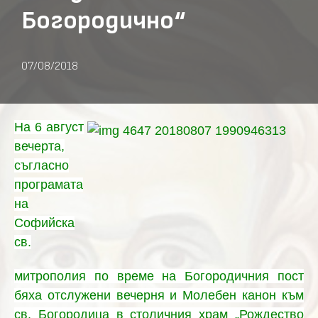
Богородично“
07/08/2018
На 6 август
вечерта,
съгласно
програмата
на
Софийска
св.
митрополия по време на Богородичния пост
бяха отслужени вечерня и Молебен канон към
св. Богородица
в столичния храм „Рождество