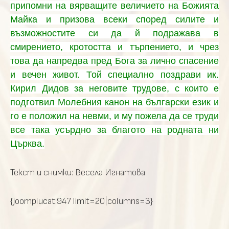
припомни на вярващите величието на Божията
Майка и призова всеки според силите и
възможностите си да й подражава в
смирението, кротостта и търпението, и чрез
това да напредва пред Бога за лично спасение
и вечен живот. Той специално поздрави ик.
Кирил Дидов за неговите трудове, с които е
подготвил Молебния канон на български език и
го е положил на невми, и му пожела да се труди
все така усърдно за благото на родната ни
Църква.
Текст и снимки: Весела Игнатова
{joomplucat:947 limit=20|columns=3}