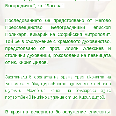
Богородично“, кв. "Лагера".
Последованието бе предстоявано от Н
егово
Преосвещенство Белоградчишки епископ
Поликарп, викарий на Софийския митрополит.
Той бе в съслужение с
храмовото духовенство,
предстоявано от
прот.
Илиян Алексиев и
столични духовници, ръководени на певницата
от ик. Кирил Дидов.
Застанали в средата на храма пред иконата на
Божията майка, църковното изпълнение съборно
изпълни Молебния канон на български език,
подготвен в книжно издание от ик. Кирил Дидов.
В края на вечерното богослужение епископът