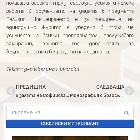
полагащи огромен труд, сериозни усилия и нелека
работа в обучението на децата в предмета
Религия. Номинирането е за поощрение, но
единодушно журито е убедено в това, че
усилията на всички преподаватели заслужават
адмирации, защото те допринасят за
възпитанието и бъдещето на децата ни.
Текст: д-р Ивелина Николова
ПРЕДИШНА
СЛЕДВАЩА
В залата на Софийска митрополия се проведе Областно представяне на религиозното образование за София-град
Монография с богословско изследване на тайнството Евхаристия излезе от печат
СОФИЙСКИ МИТРОПОЛИТ