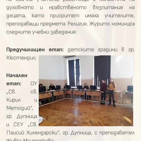
духовното и нравственото възпитание на
децата, като приоритет имаха учителите,
преподаващи предмета Религия. Журито номинира
следните учебни заведения:
Предучилищен етап:
детските градини в гр.
Кюстендил;
Начален
етап:
ОУ
„Св. св.
Кирил и
Методий“,
гр. Дупница
и СЕУ „Св.
Паисий Хилендарски“, гр. Дупница, с преподавател
Живка Мантаркова;