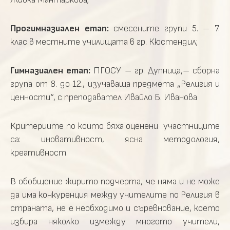
Прогимназиален етап:
смесените групи 5. – 7.
клас в местните училищата в гр. Кюстендил;
Гимназиален етап:
ПГОСУ – гр. Дупница,– сборна
група от 8. до 12., изучаваща предмета „Религия и
ценности“, с преподавател Ивайло Б. Иванова
Критериите по които бяха оценени участниците
са: иновативност, ясна методология,
креативност.
В обобщение жирито подчерта, че няма и не може
да има конкуренция между учителите по Религия в
страната, не е необходимо и съревнование, което
избира няколко измежду многото учители,