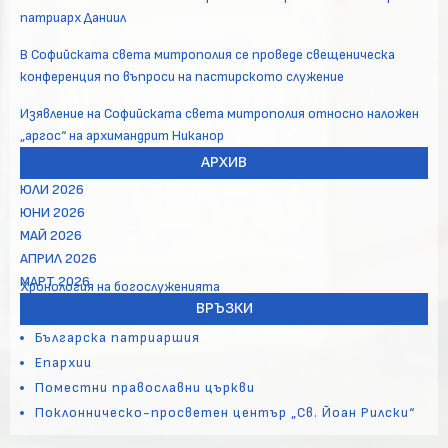
патриарх Даниил
В Софийската света митрополия се проведе свещеническа
конференция по въпроси на пастирското служение
Изявление на Софийската света митрополия относно наложен
„аргос“ на архимандрит Никанор
АРХИВ
ЮЛИ 2026
ЮНИ 2026
МАЙ 2026
АПРИЛ 2026
МАРТ 2026
Хронология на богослуженията
ВРЪЗКИ
Българска патриаршия
Епархии
Поместни православни църкви
Поклонническо-просветен център „Св. Йоан Рилски“