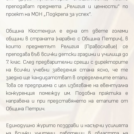
преподават предмета „Религия и ценности“ по
проект на МОН „Подкрепа за успех“.
Община Кюстендил е една от двете големи
общини в страната (наравно с Община Петрич), в
които предметът Религия (Православие) се
преподава във всички детски градини и училища до
7. клас. След предварителни срещи с директорите
на всички учебни заведения стана ясно, че те
заедно ще кандидатстват в определените етапи.
Това се предприема с цел избягване на евентуална
конкуренция помежду им. Подобна практика е
направена и при представянето на етапите от
Община Петрич.
Единодушно журито поздрави и насърчи усилията
на всички учители, работещи в областта на