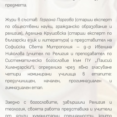
предмета.
Жури в състав:
Гергана Паргова
(старши експерт
по обществени науки, гражданско образование и
религия), Аделина Крушовска (старши експерт по
български език и литература) и представител на
Софийска Света Митрополия – д-р Ивелина
Николова (учител по Религия и преподавател по
Систематическо богословие към ПУ „Паисий
Хилендарски“), определиха чрез явно гласуване
четири номинирани училища в етапите:
предучилищен, начален, прогимназиален и
гимназиален етап.
Заедно с богословите, завършили Религия и
теология, своята работа представиха и учители
от други хуманитарни специалности, които