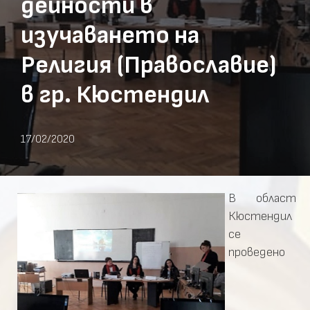
дейности в
изучаването на
Религия (Православие)
в гр. Кюстендил
17/02/2020
В област
Кюстендил
се
проведено