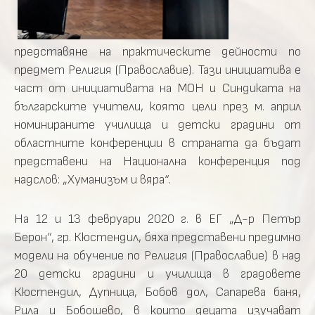
представяне на практическите дейности по
предмет Религия (Православие). Тази инициатива е
част от инициативата на МОН и Синдиката на
българските учители, която цели през м. април
номинираните училища и детски градини от
областните конференции в страната да бъдат
представени на Национална конференция под
надслов: „Хуманизъм и вяра“.
На 12 и 13 февруари 2020 г. в ЕГ „Д-р Петър
Берон“, гр. Кюстендил, бяха представени предимно
модели на обучение по Религия (Православие) в над
20 детски градини и училища в градовете
Кюстендил, Дупница, Бобов дол, Сапарева баня,
Рила и Бобошево, в които децата изучават