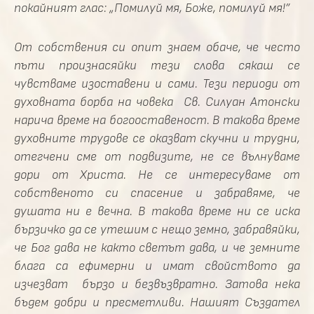
покайният глас: „Помилуй мя, Боже, помилуй мя!”
От собствения си опит знаем обаче, че често
пъти произнасяйки тези слова сякаш се
чувстваме изоставени и сами. Тези периоди от
духовната борба на човека Св. Силуан Атонски
нарича време на богооставеност. В такова време
духовните трудове се оказват скучни и трудни,
отегчени сме от подвизите, не се вълнуваме
дори от Христа. Не се интересуваме от
собственото си спасение и забравяме, че
душата ни е вечна. В такова време ни се иска
бързичко да се утешим с нещо земно, забравяйки,
че Бог дава не както светът дава, и че земните
блага са ефимерни и имат свойството да
изчезват бързо и безвъзвратно. Затова нека
бъдем добри и пресметливи. Нашият Създател