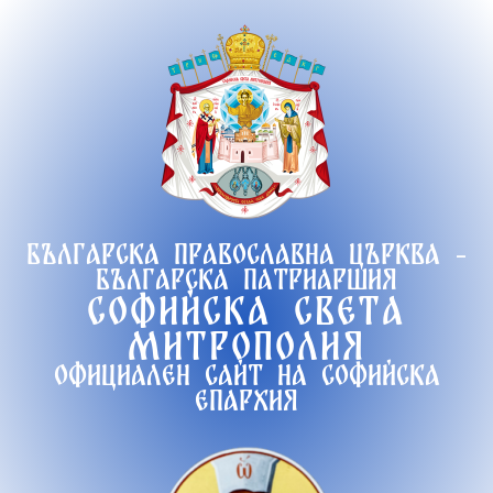
Продължете
към
съдържанието
Българска православна църква -
Българска патриаршия
Софийска света
митрополия
Официален сайт на софийска
епархия