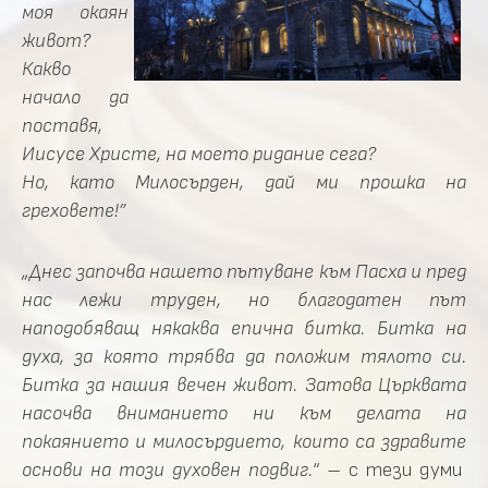
моя окаян
живот?
Какво
начало да
поставя,
Иисусе Христе, на моето ридание сега?
Но, като Милосърден, дай ми прошка на
греховете!”
„Днес започва нашето пътуване към Пасха и пред
нас лежи труден, но благодатен път
наподобяващ някаква епична битка. Битка на
духа, за която трябва да положим тялото си.
Битка за нашия вечен живот. Затова Църквата
насочва вниманието ни към делата на
покаянието и милосърдието, които са здравите
основи на този духовен подвиг.
“ – с тези думи