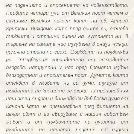
на падението и спасението на човечеството.
Първите четири дни от Великия пост четем и
слушаме Великия покаен канон на св. Андрей
Критски. Виждаме, като пред очите си, отново
тежките и страшни сцени на лутането ни в
търсене на самите нас изгубени в онази чужда,
далечна страна на греха. Църквата ни позволява
да предвкусим горчивината от греховните
плодове, натрупани у нас през времето извън
благодатния и спасителен пост. Думите, които
отекват в умовете ни са думи, излезли от
дълбините на каещото се сърце на преподобния
наш отец Андрей и внимавайки във всяка дума от
Канона, като че преминаваме през битието на
целия свят и го свързваме с нашия собствен
живот и от дълбочините на душата, от
дълбините на нашето падение се издига