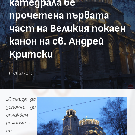
катедрала бе
прочетена първата
част на Великия покаен
канон на св. Андрей
Критски
02/03/2020
„Откъде да
започна да
оплаквам
деянията
на