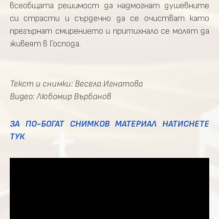
всеобщата решимост да надмогнат душевните
си страсти и сърдечно да се очистват като
прегърнат смирението и притихнало се молят да
живеят в Господа.
Текст и снимки: Весела Игнатова
Видео: Любомир Върбанов
ЗА ПО-БОГАТ СНИМКОВ МАТЕРИАЛ НАТИСНЕТЕ
ТУК