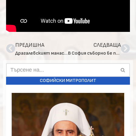
ПРЕДИШНА
СЛЕДВАЩА
Драгалевският манастир има свой официален сайт
В София съборно бе прочетена последната част на Богородичния акатист
СОФИЙСКИ МИТРОПОЛИТ