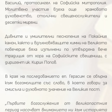
Василий, протосингел на Софийска митрополия.
Молитвено участие взеха още храмовото
духовенство, столични свещенослужители и
десетки миряни.
Дивните и умилителни песнопения на Покайния
канон, както и вдъхновяващите химни на Великото
повечерие бяха изпълнени по утвърдена вече
традиция от хора на Софийските свещеници, с
диригент ик. Кирил Попов.
В края на последованието еп. Герасим се обърна
към богомолците със слово, в което говори за
смисъла и духовното значение на Великия пост.
„Първите богослужения от великопостния
период насочват вниманието ни към историята