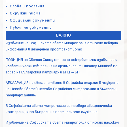
Слова и послания
Окръжни писма
Официални документи
Публични документи
ВАЖНО
Изявление на Софийската света митрополия относно невярна
информация в интернет пространството
ПОЗИЦИЯ на Светия Синод относно оскърбителни изявления и
клеветнически твърдения на архимандрит Никанор Мишков по
адрес на Българския патриарх и БПЦ – БП
ДЕКЛАРАЦИЯ на свещенството в Софийска епархия в подкрепа
на Негово Светейшество Софийския митрополит и Български
патриарх Даниил
В Софийската света митрополия се проведе свещеническа
конференция по въпроси на пастирското служение
Изявление на Софийската света митрополия относно наложен