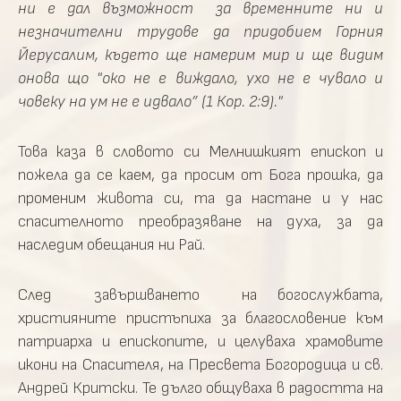
ни е дал възможност за временните ни и
незначителни трудове да придобием Горния
Йерусалим, където ще намерим мир и ще видим
онова що "око не е виждало, ухо не е чувало и
човеку на ум не е идвало” (1 Кор. 2:9)."
Това каза в словото си Мелнишкият епископ и
пожела да се каем, да просим от Бога прошка, да
променим живота си, та да настане и у нас
спасителното преобразяване на духа, за да
наследим обещания ни Рай.
След завършването на богослужбата,
християните пристъпиха за благословение към
патриарха и епископите, и целуваха храмовите
икони на Спасителя, на Пресвета Богородица и св.
Андрей Критски. Те дълго общуваха в радостта на