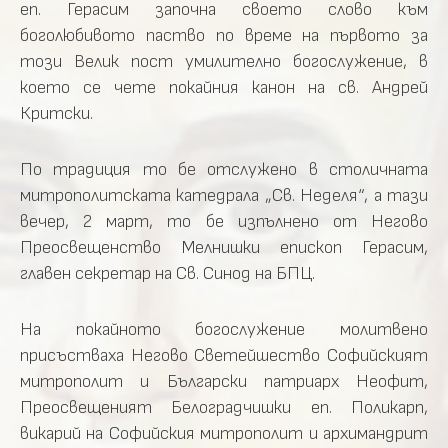
еп. Герасим започна своето слово към
боголюбивото паство по време на първото за
този Велик пост умилително богослужение, в
което се чете покайния канон на св. Андрей
Критски.
По традиция то бе отслужено в столичната
митрополитската катедрала „Св. Неделя“, а тази
вечер, 2 март, то бе изпълнено от Негово
Преосвещенство Мелнишки епископ Герасим,
главен секретар на Св. Синод на БПЦ.
На покайното богослужение молитвено
присъстваха Негово Светейшество Софийският
митрополит и Български патриарх Неофит,
Преосвещеният Белоградчишки еп. Поликарп,
викарий на Софийския митрополит и архимандрит