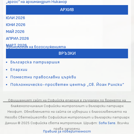
„аргос“ на архимандрит Никанор
АРХИВ
ЮЛИ 2026
ЮНИ 2026
МАЙ 2026
АПРИЛ 2026
МАРТ 2026
Хронология на богослуженията
ВРЪЗКИ
Българска патриаршия
Епархии
Поместни православни църкви
Поклонническо-просветен център „Св. Йоан Рилски“
Официалният сайт на Софийска епархия е създаден по времето на
блаженопочиналия Софийски митрополит и Български патриарх
Неофит. Обновлението на сайта се извърши с благословението на
Негово Светейшество Софийския митрополит и Български патриарх
Даниил © 2025 Софийска света митрополия. Шрифт:
Sofia Sans
. Всички
права запазени.
Правила за поверителност