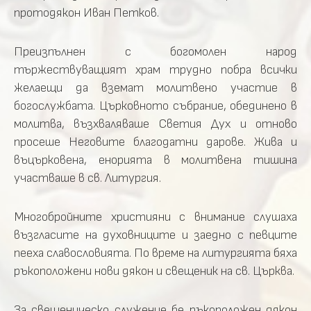
протодякон Иван Петков.
Преизпълнен с богомолен народ
тържествуващият храм трудно побра всички
желаещи да вземат молитвено участие в
богослужбата. Църковното събрание, обединено в
молитва, възхваляваше Светия Дух и отново
просеше Неговите благодатни дарове. Жива и
въцърковена, енорията в молитвена тишина
участваше в св. Литургия.
Многобройните християни с внимание слушаха
възгласите на духовниците и заедно с певците
пееха славословията. По време на литургията бяха
ръкоположени нови дякон и свещеник на св. Църква.
За свещеническо служение бе ръкоположен дякон