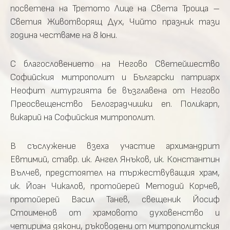
посветена на Третото Лице на Света Троица –
Светия Животворящ Дух, Чийто празник тази
година честваме на 8 юни.
С благословението на Негово Светейшество
Софийския митрополит и Български патриарх
Неофит литургията бе възглавена от Негово
Преосвещенство Белоградчишки еп. Поликарп,
викарий на Софийския митрополит.
В съслужение взеха участие архимандрит
Евтимий, ставр. ик. Ангел Янъков, ик. Константин
Вълчев, предстоятел на тържествуващия храм,
ик. Йоан Чикалов, протойерей Методий Корчев,
протойерей Васил Танев, свещеник Йосиф
Стоименов от храмовото духовенство и
четирима дякони, ръководени от митрополитския