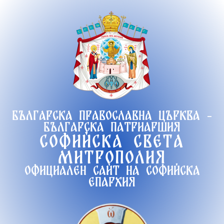
Продължете
към
съдържанието
Българска православна църква -
Българска патриаршия
Софийска света
митрополия
Официален сайт на софийска
епархия