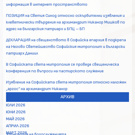
информация в интернет пространството
ПОЗИЦИЯ на Светия Синод относно оскърбителни изявления и
клеветнически твърдения на архимандрит Никанор Мишков по
адрес на Българския патриарх и БПЦ – БП
ДЕКЛАРАЦИЯ на свещенството в Софийска епархия в подкрепа
на Негово Светейшество Софийския митрополит и Български
патриарх Даниил
В Софийската света митрополия се проведе свещеническа
конференция по въпроси на пастирското служение
Изявление на Софийската света митрополия относно наложен
„аргос“ на архимандрит Никанор
АРХИВ
ЮЛИ 2026
ЮНИ 2026
МАЙ 2026
АПРИЛ 2026
МАРТ 2026
Хронология на богослуженията