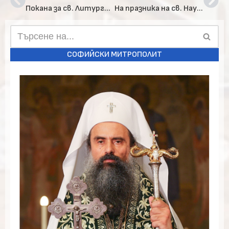
Покана за св. Литургия по случай храмовият празник на храм „Св. Йоан Кръстител“ в кв. Обеля
На празника на св. Наум Охридски Българският патриарх Неофит се помоли за обществен мир
СОФИЙСКИ МИТРОПОЛИТ