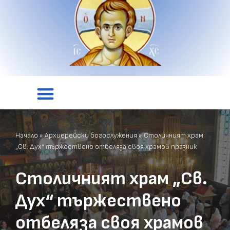
Начало
»
Архиерейски богослужения
»
Столичният храм
„Св. Дух“ тържествено отбеляза своя храмов празник
Столичният храм „Св.
Дух“ тържествено
отбеляза своя храмов