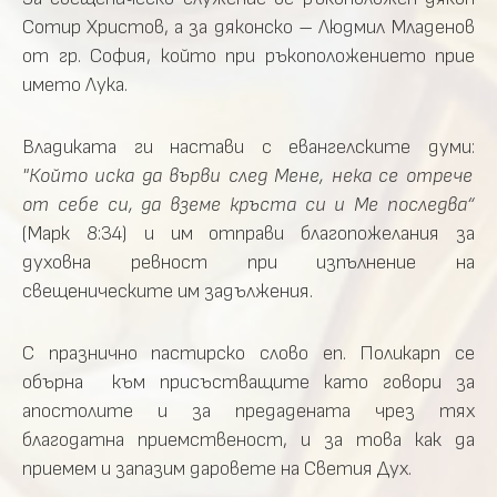
Сотир Христов, а за дяконско – Людмил Младенов
от гр. София, който при ръкоположението прие
името Лука.
Владиката ги настави с евангелските думи:
"Който иска да върви след Мене, нека се отрече
от себе си, да вземе кръста си и Ме последва“
(Марк 8:34) и им отправи благопожелания за
духовна ревност при изпълнение на
свещеническите им задължения.
С празнично пастирско слово еп. Поликарп се
обърна към присъстващите като говори за
апостолите и за предадената чрез тях
благодатна приемственост, и за това как да
приемем и запазим даровете на Светия Дух.