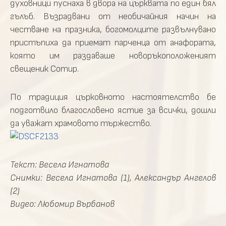
духовници пуснаха в двора на църквата по един бял
гълъб. Възрадвани от необичайния начин на
честване на празника, богомолците развълнувано
пристъпиха да приемат парченца от анафората,
която им раздаваше новоръкоположеният
свещеник Сотир.
По традиция църковното настоятелство бе
подготвило благословено ястие за всички, дошли
да уважат храмовото тържество.
Текст: Весела Игнатова
Снимки: Весела Игнатова (1), Александър Ангелов
(2)
Видео: Любомир Върбанов