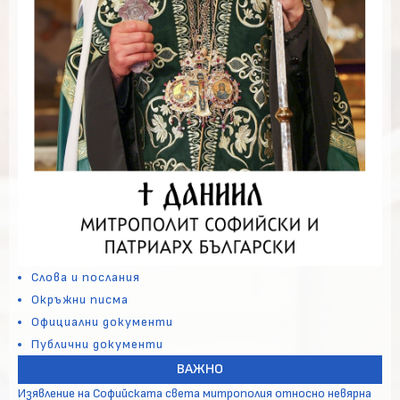
Слова и послания
Окръжни писма
Официални документи
Публични документи
ВАЖНО
Изявление на Софийската света митрополия относно невярна