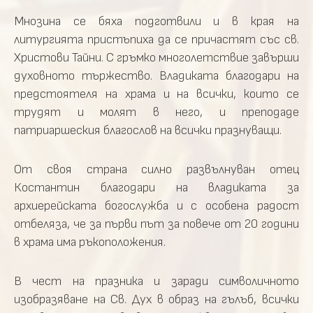
Мнозина се бяха подготвили и в края на
литургията пристъпиха да се причастят със св.
Христови Тайни. С гръмко многолетствие завърши
духовното тържество. Владиката благодари на
предстоятеля на храма и на всички, които се
трудят и молят в него, и преподаде
патриаршеския благослов на всички празнуващи.
От своя страна силно развълнуван отец
Костантин благодари на владиката за
архиерейската богослужба и с особена радост
отбеляза, че за първи път за повече от 20 години
в храма има ръкоположения.
В чест на празника и заради символичното
изобразяване на Св. Дух в образ на гълъб, всички