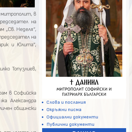
 митрополит, в
председател на
м „Св. Неделя“,
 председател на
ирик и Юлита“,
лко Топузлиев,
рам в Софийска
жа Александра
Слова и послания
оличен общински
Окръжни писма
Официални документи
Публични документи