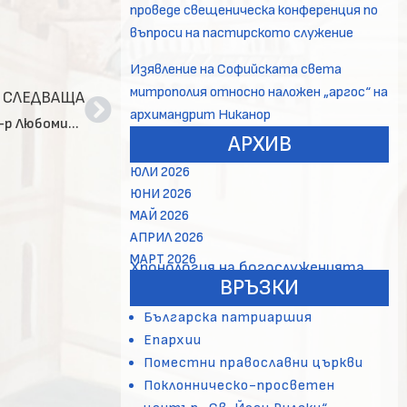
проведе свещеническа конференция по
въпроси на пастирското служение
Изявление на Софийската света
митрополия относно наложен „аргос“ на
СЛЕДВАЩА
архимандрит Никанор
СКРЪБНА ВЕСТ: Престави се в Господа свещеник д-р Любомир Милчев Милчев
АРХИВ
ЮЛИ 2026
ЮНИ 2026
МАЙ 2026
АПРИЛ 2026
МАРТ 2026
Хронология на богослуженията
ВРЪЗКИ
Българска патриаршия
Епархии
Поместни православни църкви
Поклонническо-просветен