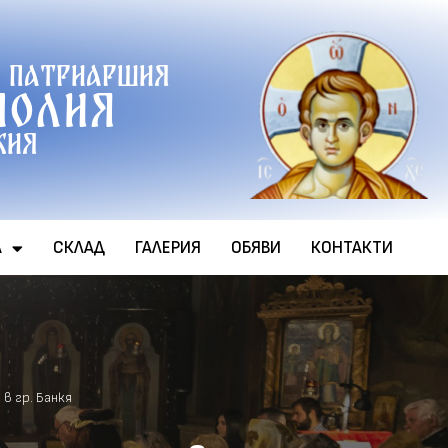
 патриаршия
полия
хия
А
СКЛАД
ГАЛЕРИЯ
ОБЯВИ
КОНТАКТИ
в гр. Банкя