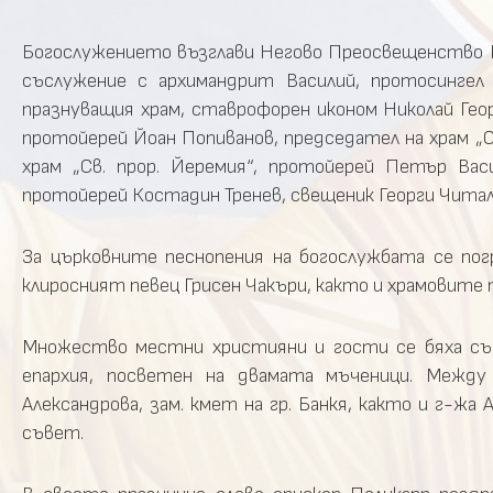
Богослужението възглави Негово Преосвещенство Б
съслужение с архимандрит Василий, протосингел 
празнуващия храм, ставрофорен иконом Николай Гео
протойерей Йоан Попиванов, председател на храм „С
храм „Св. прор. Йеремия“, протойерей Петър Вас
протойерей Костадин Тренев, свещеник Георги Читал
За църковните песнопения на богослужбата се пог
клиросният певец Грисен Чакъри, както и храмовите пе
Множество местни християни и гости се бяха съб
епархия, посветен на двамата мъченици. Межд
Александрова, зам. кмет на гр. Банкя, както и г-ж
съвет.