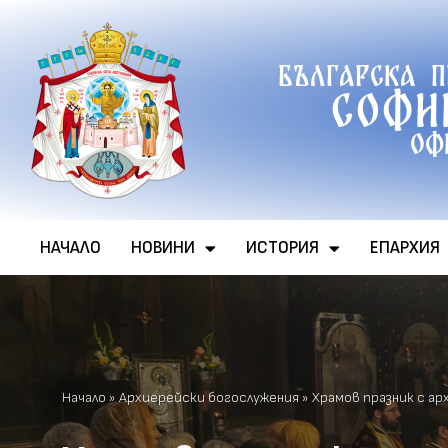
Продължете
Българска 
към
Софи
съдържанието
Оф
НАЧАЛО
НОВИНИ
ИСТОРИЯ
ЕПАРХИЯ
Начало
»
Архиерейски богослужения
»
Храмов празник с ар