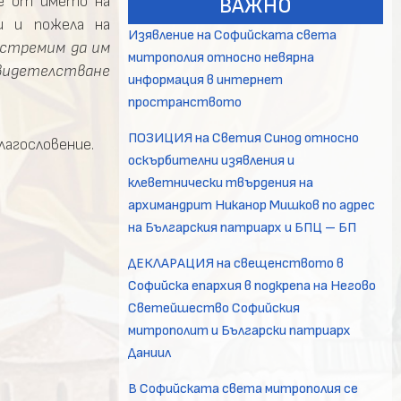
ие от името на
ВАЖНО
и и пожела на
Изявление на Софийската света
 стремим да им
митрополия относно невярна
свидетелстване
информация в интернет
пространството
ПОЗИЦИЯ на Светия Синод относно
лагословение.
оскърбителни изявления и
клеветнически твърдения на
архимандрит Никанор Мишков по адрес
на Българския патриарх и БПЦ – БП
ДЕКЛАРАЦИЯ на свещенството в
Софийска епархия в подкрепа на Негово
Светейшество Софийския
митрополит и Български патриарх
Даниил
В Софийската света митрополия се