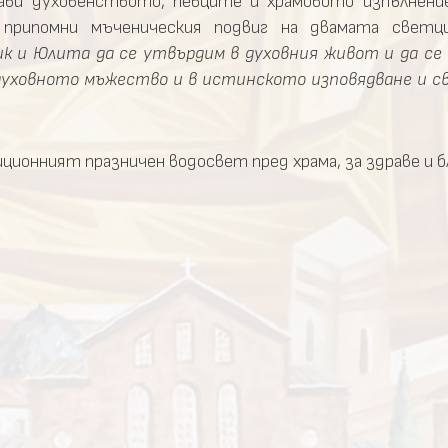
рави духовенството, певците и храмовото изпълнен
припомни мъченическия подвиг на двамата светц
ик и Юлита да се утвърдим в духовния живот и да се
 духовното мъжество и в истинското изповядване и 
ионният празничен водосвет пред храма, за здраве и б