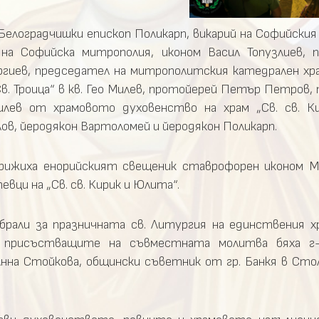
елоградчишки епископ Поликарп, викарий на Софийския
на Софийска митрополия, иконом Васил Топузлиев, 
ргиев, председател на митрополитския катедрален хра
в. Троица“ в кв. Гео Милев, протойерей Петър Петров,
илев от храмовото духовенство на храм „Св. св. К
ов, йеродякон Вартоломей и йеродякон Поликарп.
рижиха енорийският свещеник ставрофорен иконом Ми
вци на „Св. св. Кирик и Юлита“.
рали за празничната св. Литургия на единствения х
у присъстващите на съвместната молитва бяха г-
а Анна Стойкова, общински съветник от гр. Банкя в Ст