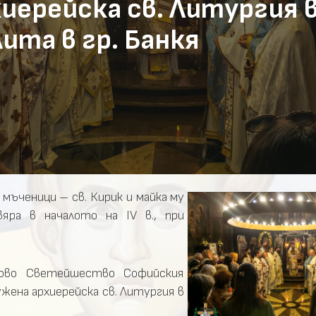
хиерейска св. Литургия
ита в гр. Банкя
ъченици – св. Кирик и майка му
ра в началото на IV в., при
гово Светeйшество Софийския
ена архиерейска св. Литургия в