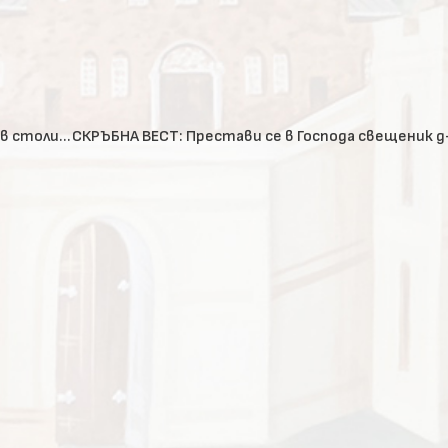
Браницки еп. Григорий възглави неделната литургия в столичния храм „Живоприемен източник“