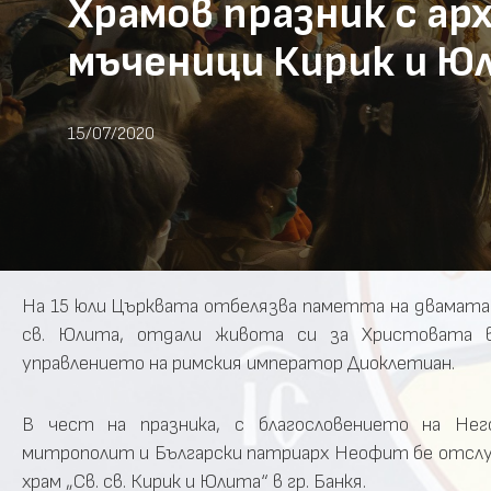
Храмов празник с ар
мъченици Кирик и Юл
15/07/2020
На 15 юли Църквата отбелязва паметта на двамата м
св. Юлита, отдали живота си за Христовата вя
управлението на римския император Диоклетиан.
В чест на празника, с благословението на Не
митрополит и Български патриарх Неофит бе отслуж
храм „Св. св. Кирик и Юлита“ в гр. Банкя.