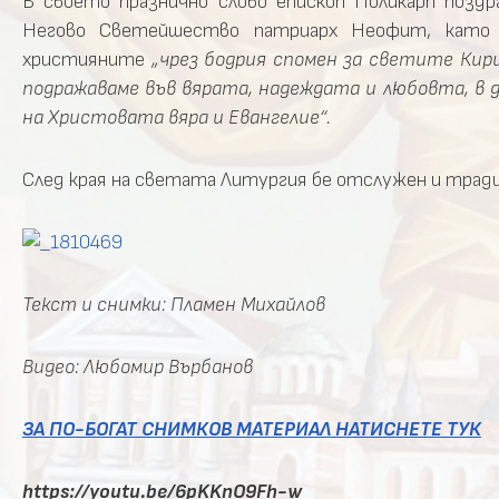
В своето празнично слово епископ Поликарп позд
Негово Светейшество патриарх Неофит, като 
християните
„чрез бодрия спомен за светите Кир
подражаваме във вярата, надеждата и любовта, в
на Христовата вяра и Евангелие“.
След края на светата Литургия бе отслужен и традиц
Текст и снимки: Пламен Михайлов
Видео: Любомир Върбанов
ЗА ПО-БОГАТ СНИМКОВ МАТЕРИАЛ НАТИСНЕТЕ ТУК
https://youtu.be/6pKKnO9Fh-w