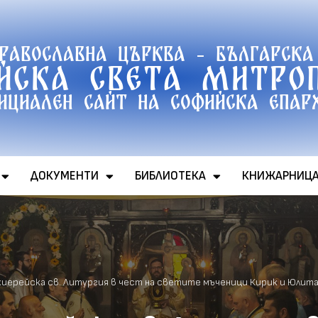
православна църква - Българска
йска света митро
ициален сайт на софийска епар
ДОКУМЕНТИ
БИБЛИОТЕКА
КНИЖАРНИЦ
хиерейска св. Литургия в чест на светите мъченици Кирик и Юлита 