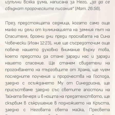
изпълни всяка дума, написана за Него, „
за да се
сбъднат пророческите писания
“ (
Мат. 26:56
).
През предстоящата седмица, когато само още
малко ни дели от кулминацията на земния път на
Спасителя, броени дни преди прославата на Сина
Човечески (Иоан 12:23), ние ще съсредоточим още
повече нашето духовно внимание върху това,
което предстои да стане заради нас и заради
нашето спасение. Ще станем свидетели на
прогонването на търговците от Храма, ще чуем
последните поучения и пророчества на Господа,
заедно с осъждането Му от Синедриона, ще
присъстваме заедно със светите апостоли на
Тайната вечеря и в нощта на предателството, ще
скърбим в съкрушение в подножието на Кръста,
заедно с Неговата света майка, Пресвета