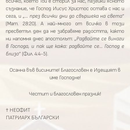
всичко, което Той е сторил за нас, пазейки ясното
съзнание, че Господ Иисус Христос остава с нас и
сега, и „
… през всички дни до свършека на света
“
(Мат. 28:20). А най-много от всичко в този
пресветъл ден да не забравяме радостта, както
ни напомня днес апостолът: „
Радвайте се винаги
в Господа, и пак ще кажа: радвайте се… Господ е
близо
“ (Фил. 4:4-5).
Осанна във висините! Благословен е Идещият в
име Господне!
Честит и благословен празник!
† НЕОФИТ
ПАТРИАРХ БЪЛГАРСКИ