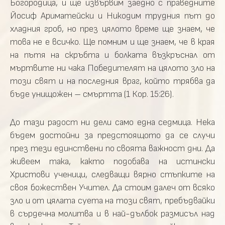
Богородица, и ще извървим заедно с праведните
Йосиф Ариматейски и Никодим трудния път до
хладния гроб, но през цялото време ще знаем, че
това не е всичко. Ще помним и ще знаем, че в края
на пътя на скръбта и болката възкръснал от
мъртвите ни чака Победителят на цялото зло на
този свят и на последния враг, който трябва да
бъде унищожен – смъртта (1 Кор. 15:26).
До тази радост ни дели само една седмица. Нека
бъдем достойни за предстоящото да се случи
през тези единствени по своята важност дни. Да
живеем така, както подобава на истински
Христови ученици, следващи вярно стъпките на
своя божествен Учител. Да стоим далеч от всяко
зло и от цялата суета на този свят, пребъдвайки
в сърдечна молитва и в най-дълбок размисъл над