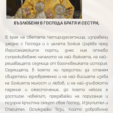
ВЪЗЛЮБЕНИ В ГОСПОДА БРАТЯ И СЕСТРИ,
В края на светата Четиридесетница, изправени
заедно с Господа и с цялата Божия Църква пред
Йерусалимските порти, днес ние отново
съпреживяваме началото на най-важната, на най-
решаващата седмица от богочовешката история.
Седмицата, в която ни предстои да станем
свидетели едновременно и на най-висшата изява
на Божията милост и любов, и на най-дълбокото
падение и ожесточение, до което някога е
достигал човекът, предавайки на поругание и
позорна кръстна смърт своя Господ, Изкупител и
Спасител. Осъждайки Този, Който доброволно