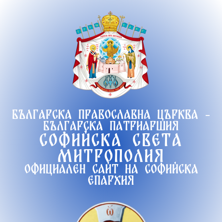
Продължете
към
съдържанието
Българска православна църква -
Българска патриаршия
Софийска света
митрополия
Официален сайт на софийска
епархия