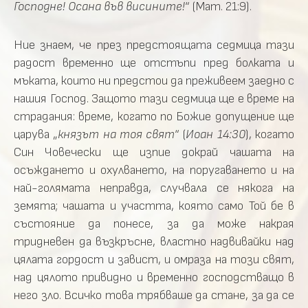
Господне! Осана във висините!
“ (Мат. 21:9).
Ние знаем, че през предстоящата седмица тази
радост временно ще отстъпи пред болката и
мъката, които ни предстои да преживеем заедно с
нашия Господ. Защото тази седмица ще е време на
страдания: време, когато по Божие допущение ще
царува „
князът на тоя свят
“ (
Иоан 14:30
), когато
Син Човечески ще изпие докрай чашата на
осъждането и охулването, на поругаването и на
най-голямата неправда, случвала се някога на
земята; чашата и участта, която само Той бе в
състояние да понесе, за да може накрая
тридневен да възкръсне, властно надвивайки над
цялата гордост и завист, и омраза на този свят,
над цялото привидно и временно господстващо в
него зло. Всичко това трябваше да стане, за да се