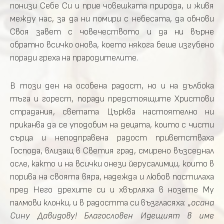
понизи Себе Си и прие човешката природа, и живя
между нас, за да ни помири с небесата, да обнови
Своя завет с човечеството и да ни върне
обратно всичко онова, което някога беше изгубено
поради греха на прародителите.
В този ден на особена радост, но и на дълбока
тъга и горест, поради предстоящите Христови
страдания, светата Църква настоятелно ни
приканва да се уподобим на децата, които с чисти
сърца и неподправена радост приветстваха
Господа, влизащ в Светия град, смирено възседнал
осле, както и на всички онези йерусалимци, които в
порива на своята вяра, надежда и любов постилаха
пред Него дрехите си и хвърляха в нозете Му
палмови клонки, и в радостта си възгласяха: „
осана
Сину Давидову! Благословен Идещият в име