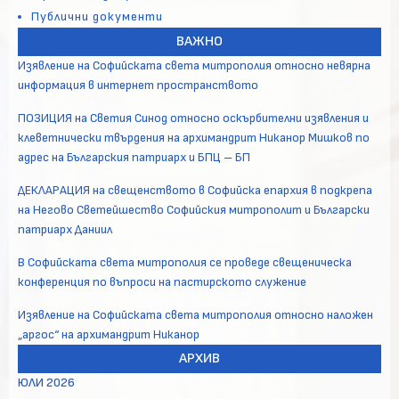
Публични документи
ВАЖНО
Изявление на Софийската света митрополия относно невярна
информация в интернет пространството
ПОЗИЦИЯ на Светия Синод относно оскърбителни изявления и
клеветнически твърдения на архимандрит Никанор Мишков по
адрес на Българския патриарх и БПЦ – БП
ДЕКЛАРАЦИЯ на свещенството в Софийска епархия в подкрепа
на Негово Светейшество Софийския митрополит и Български
патриарх Даниил
В Софийската света митрополия се проведе свещеническа
конференция по въпроси на пастирското служение
Изявление на Софийската света митрополия относно наложен
„аргос“ на архимандрит Никанор
АРХИВ
ЮЛИ 2026