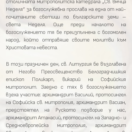
столичната митрополитска катедрала „Св. вмчца
Неделя” за богослужебна прослава на една от най-
почитаните светици по българските земи –
света Неделя. Още преди началото на
богослужението тя бе преизпълнена с богомолен
народ, който отправяше своите молитви към
Христовата невеста.
В този празничен ден, св. Литургия бе възглавена
от Негово Преосвещенство Белоградчишкия
епископ Поликарп, викарий на Софийския
митрополит. Заедно с тях в богослужението
взеха участие: архимандрит Василий, протосингел
на Софийска св. митрополия, архимандрит Васиан,
предстоятел на Руското подворие у нас,
архимандрит Атанасий, протосингел на Западно- и
Средноевропейска митрополия, архимандрит