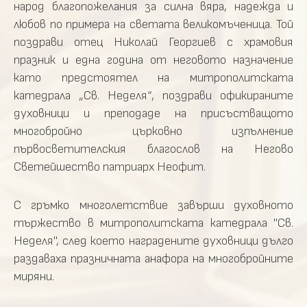
народ благопожелания за силна вяра, надежда и
любов по примера на светата великомъченица. Той
поздрави отец Николай Георгиев с храмовия
празник и една година от неговото назначение
като предстоятел на митрополитската
катедрала „Св. Неделя“, поздрави офикираните
духовници и преподаде на присъстващото
многобройно църковно изпълнение
първосветителския благослов на Негово
Светейшество патриарх Неофит.
С гръмко многолетствие завърши духовното
тържество в митрополитската катедрала "Св.
Неделя", след което наградените духовници дълго
раздаваха празничната анафора на многобройните
миряни.