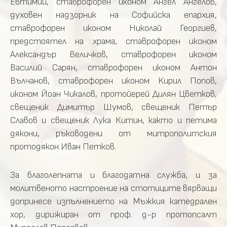
Евтимий, ставрофорен иконом Ангел Ангелов,
духовен надзорник на Софийска епархия,
ставрофорен иконом Николай Георгиев,
предстоятел на храма, ставрофорен иконом
Александър Величков, ставрофорен иконом
Василий Сарян, ставрофорен иконом Антон
Вълчанов, ставрофорен иконом Кирил Попов,
иконом Йоан Чикалов, протойерей Дилян Цветков,
свещеник Димитър Шумов, свещеник Петър
Славов и свещеник Лука Китин, както и петима
дякони, ръководени от митрополитския
протодякон Иван Петков.
За благолепната и благодатна служба, и за
молитвеното настроение на стотиците вярващи
допринесе изпълнението на Мъжкия катедрален
хор, дирижиран от проф. д-р протопсалт