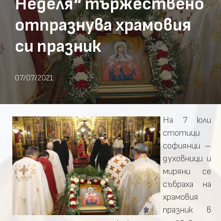
Неделя“ тържествено
отпразнува храмовия
си празник
07/07/2021
На 7 юли
стотици
софиянци –
духовници и
миряни се
събраха на
храмовия
празник в