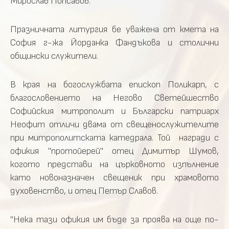
Мирослав Попсавов.
Празничната литургия бе уважена от кмета на
София г-жа Йорданка Фандъкова и столични
общински служители.
В края на богослужбата епископ Поликарп, с
благословението на Негово Светейшество
Софийския митрополит и Български патриарх
Неофит отличи двама от свещенослужителите
при митрополитската катедрала. Той награди с
офикия "протойерей" отец Димитър Шумов,
когото представи на църковното изпълнение
като новоназначен свещеник при храмовото
духовенство, и отец Петър Славов.
"Нека тази офикия им бъде за проява на още по-