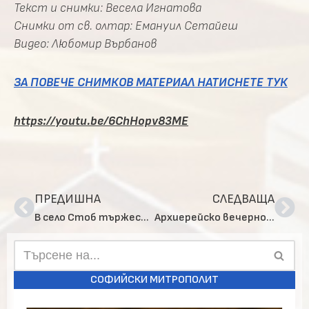
Текст и снимки: Весела Игнатова
Снимки от св. олтар: Емануил
Сетайеш
Видео: Любомир Върбанов
ЗА ПОВЕЧЕ СНИМКОВ МАТЕРИАЛ НАТИСНЕТЕ ТУК
https://youtu.be/6ChHopv83ME
ПРЕДИШНА
СЛЕДВАЩА
В село Стоб тържествено бе отпразнуван празникът на св. Прокопий Йерусалимски
Архиерейско вечерно богослужение в чест на св. великомъченица Неделя
СОФИЙСКИ МИТРОПОЛИТ