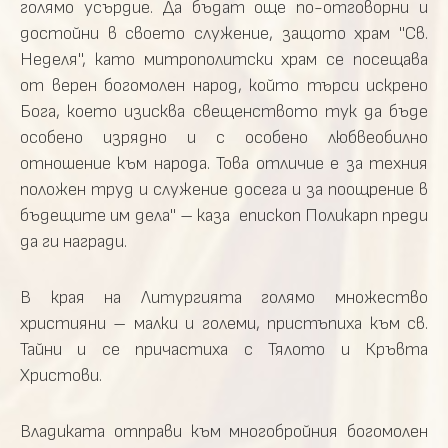
голямо усърдие. Да бъдат още по-отговорни и
достойни в своето служение, защото храм "Св.
Неделя", като митрополитски храм се посещава
от верен богомолен народ, който търси искрено
Бога, което изисква свещенството тук да бъде
особено изрядно и с особено любвеобилно
отношение към народа. Това отличие е за техния
положен труд и служение досега и за поощрение в
бъдещите им дела" – каза епископ Поликарп преди
да ги награди.
В края на Литургията голямо множество
християни – малки и големи, пристъпиха към св.
Тайни и се причастиха с Тялото и Кръвта
Христови.
Владиката отправи към многобройния богомолен