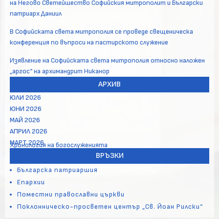
на Негово Светейшество Софийския митрополит и Български
патриарх Даниил
В Софийската света митрополия се проведе свещеническа
конференция по въпроси на пастирското служение
Изявление на Софийската света митрополия относно наложен
„аргос“ на архимандрит Никанор
АРХИВ
ЮЛИ 2026
ЮНИ 2026
МАЙ 2026
АПРИЛ 2026
МАРТ 2026
Хронология на богослуженията
ВРЪЗКИ
Българска патриаршия
Епархии
Поместни православни църкви
Поклонническо-просветен център „Св. Йоан Рилски“