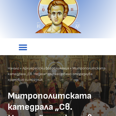
Начало
»
Архиерейски богослужения
»
Митрополитската
катедрала „Св. Неделя“ тържествено отпразнува
храмовия си празник
Митрополитската
катедрала „Св.