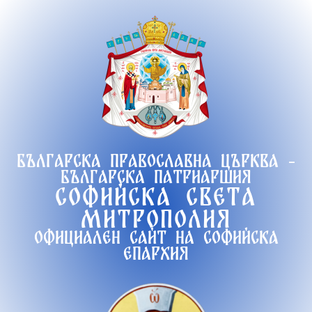
Продължете
към
съдържанието
Българска православна църква -
Българска патриаршия
Софийска света
митрополия
Официален сайт на софийска
епархия