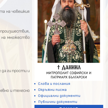
та на човешкия
 произшествия,
е на множество
 да ги прости и
Слова и послания
Окръжни писма
евно и телесно
Официални документи
Публични документи