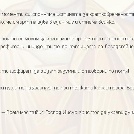
 моменти си спомняме истината за кратковременост
но, че смъртта идва в един миг и отнема всичко…
в която се молим за загиналите при пътнотранспортни
астрофите и инцидентите по пътищата са вследстви
оито шофират да бъдат разумни и отговорни по пътя!
ои душите на загиналите при тежката катастрофа! Бог
 – Всемилостивия Господ Иисус Христос да укрепи душ