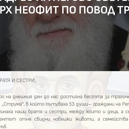
РХ НЕОФИТ ПО ПОВОД 
АТЯ И СЕСТРИ,
о на днешния ден до нас достигна вестта за трагич
 „Струма“, в който пътуваха 53 души– граждани на Ре
гинаха наши братя и сестри, между които и деца, а с
дентът отне свидни човешки животи, а семейства 
ъб.