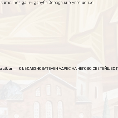
лите. Бог да им дарува всегдашно утешение!
Обръщение на Българския патриарх Неофит в деня на св. апостол Андрей Първозвани