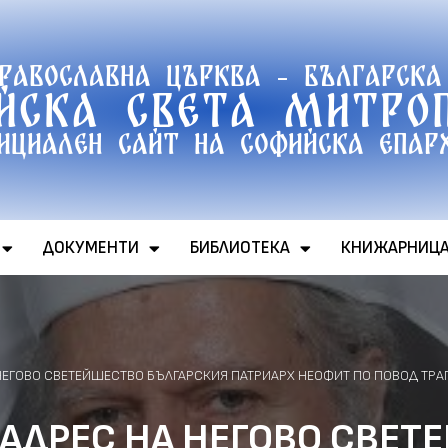
православна църква - Българска
йска света митро
ициален сайт на софийска епар
ДОКУМЕНТИ
БИБЛИОТЕКА
КНИЖАРНИЦ
НЕГОВО СВЕТЕЙШЕСТВО БЪЛГАРСКИЯ ПАТРИАРХ НЕОФИТ ПО ПОВОД ТРА
АДРЕС НА НЕГОВО СВЕТ