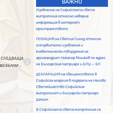
ВАЖНО
Изявление на Софийската света
митрополия относно невярна
информация в интернет
пространството
ПОЗИЦИЯ на Светия Синод относно
оскърбителни изявления и
клеветнически твърдения на
архимандрит Никанор Мишков по адрес
СЛЕДВАЩА
на Българския патриарх и БПЦ – БП
СЪБОЛЕЗНОВАТЕЛЕН АДРЕС НА НЕГОВО СВЕТЕЙШЕСТВО БЪЛГАРСКИЯ ПАТРИАРХ НЕОФИТ ПО ПОВОД ЗЛОПОЛУЧНИЯ ИНЦИДЕНТ В ДОМ ЗА ВЪЗРАСТНИ ХОРА ВЪВ ВАРНА
ДЕКЛАРАЦИЯ на свещенството в
Софийска епархия в подкрепа на Негово
Светейшество Софийския
митрополит и Български патриарх
Даниил
В Софийската света митрополия се