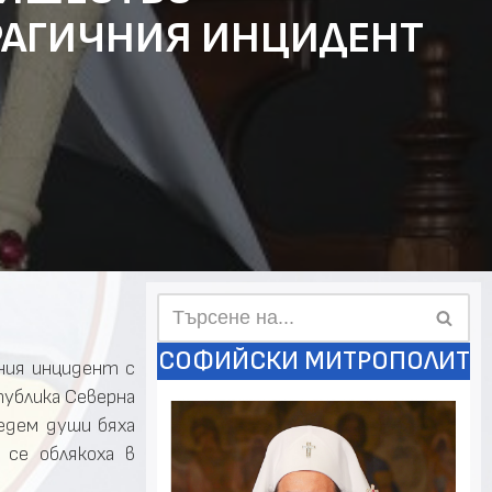
ТРАГИЧНИЯ ИНЦИДЕНТ
СОФИЙСКИ МИТРОПОЛИТ
ния инцидент с
публика Северна
едем души бяха
се облякоха в