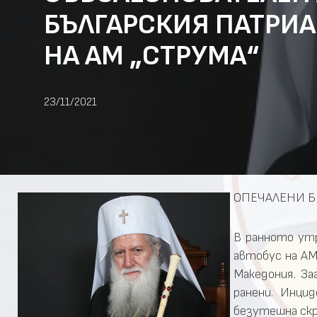
БЪЛГАРСКИЯ ПАТРИА
НА АМ „СТРУМА“
23/11/2021
ОПЕЧАЛЕНИ БР
В ранното утр
автобус на АМ
Македония. За
ранени. Инци
безутешна скр