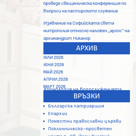
проведе свещеническа конференция по
въпроси на пастирското служение
Изявление на Софийската света
митрополия относно наложен „аргос“ на
архимандрит Никанор
АРХИВ
ЮЛИ 2026
ЮНИ 2026
МАЙ 2026
АПРИЛ 2026
МАРТ 2026
Хронология на богослуженията
ВРЪЗКИ
Българска патриаршия
Епархии
Поместни православни църкви
Поклонническо-просветен