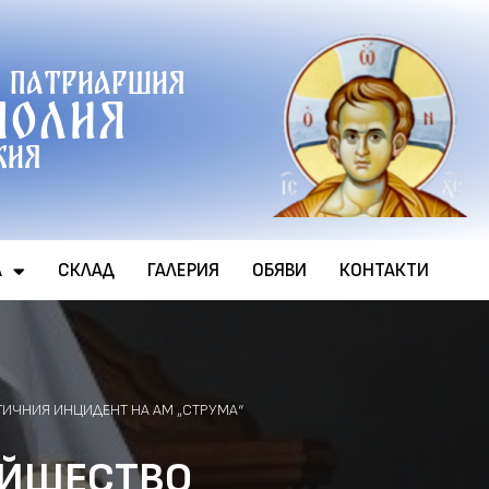
 патриаршия
полия
хия
А
СКЛАД
ГАЛЕРИЯ
ОБЯВИ
КОНТАКТИ
ГИЧНИЯ ИНЦИДЕНТ НА АМ „СТРУМА“
ЕЙШЕСТВО