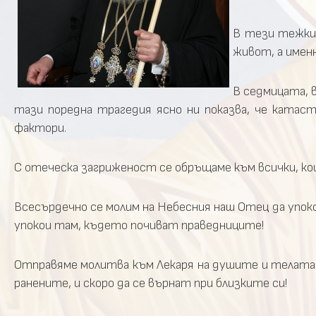
В тези тежки
живот, а имен
В седмицата, 
тази поредна трагедия ясно ни показва, че кат
фактори.
С отеческа загриженост се обръщаме към всички, к
Всесърдечно се молим на Небесния наш Отец да упок
упокои там, където почиват праведниците!
Отправяме молитва към Лекаря на душите и телата
ранените, и скоро да се върнат при близките си!