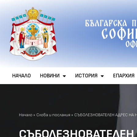
Продължете
Българска 
към
Софи
съдържанието
Оф
НАЧАЛО
НОВИНИ
ИСТОРИЯ
ЕПАРХИЯ
Начало
»
Слова и послания
»
СЪБОЛЕЗНОВАТЕЛЕН АДРЕС НА 
СЪБОЛЕЗНОВАТЕЛЕН 