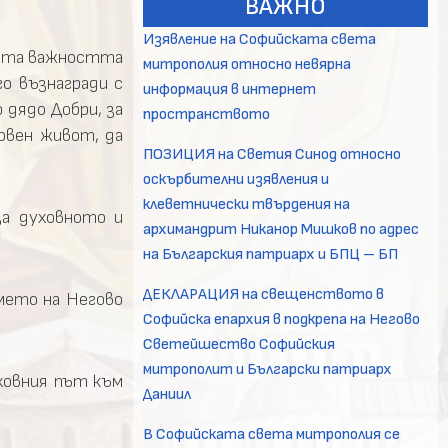
ВАЖНО
Изявление на Софийската света
черта важността
митрополия относно невярна
го възнагради с
информация в интернет
 дядо Добри, за
пространството
овен живот, да
ПОЗИЦИЯ на Светия Синод относно
оскърбителни изявления и
клеветнически твърдения на
за духовното и
архимандрит Никанор Мишков по адрес
на Българския патриарх и БПЦ – БП
ДЕКЛАРАЦИЯ на свещенството в
името на Негово
Софийска епархия в подкрепа на Негово
Светейшество Софийския
митрополит и Български патриарх
ховния път към
Даниил
В Софийската света митрополия се