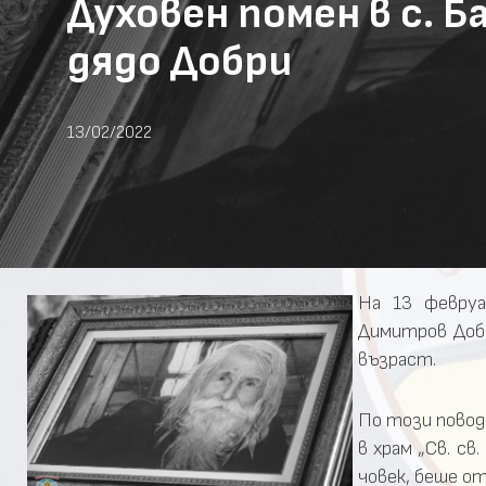
Духовен помен в с. 
дядо Добри
13/02/2022
На 13 февруа
Димитров Добр
възраст.
По този повод
в храм „Св. св
човек, беше о