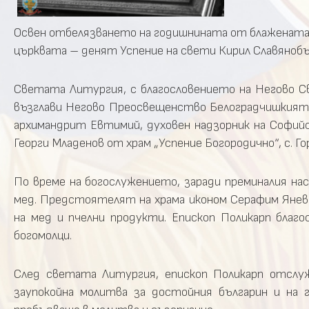
Освен отбелязването на годишнината от блажената к
църквата – денят Успение на свети Кирил Славянобъл
Светата Литургия, с благословението на Негово 
възглави Негово Преосвещенство Белоградчишкият 
архимандрит Евтимий, духовен надзорник на Софийс
Георги Младенов от храм „Успение Богородично“, с. Г
По време на богослужението, заради преминалия нас
мед. Предстоятелят на храма иконом Серафим Янев 
на мед и пчелни продукти. Епископ Поликарп благ
богомолци.
След светата Литургия, епископ Поликарп отслуж
заупокойна молитва за достойния българин и на 