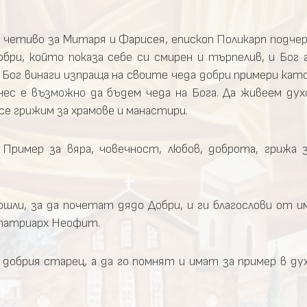
ко четиво за Митаря и Фарисея, епископ Поликарп под
бри, който показа себе си смирен и търпелив, и Бог 
 Бог винаги изпраща на своите чеда добри примери като
нес е възможно да бъдем чеда на Бога. Да живеем дух
 се грижим за храмове и манастири.
Пример за вяра, човечност, любов, доброта, грижа 
дошли, за да почетат дядо Добри, и ги благослови от 
патриарх Неофит.
добрия старец, а да го помнят и имат за пример в ду