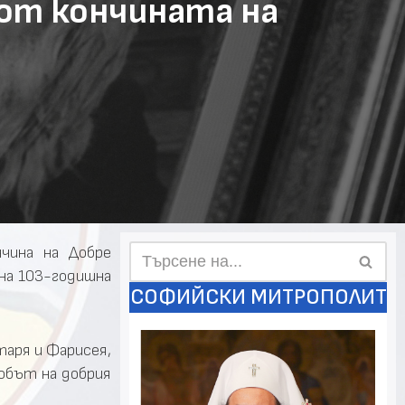
 от кончината на
чина на Добре
 на 103-годишна
СОФИЙСКИ МИТРОПОЛИТ
таря и Фарисея,
робът на добрия