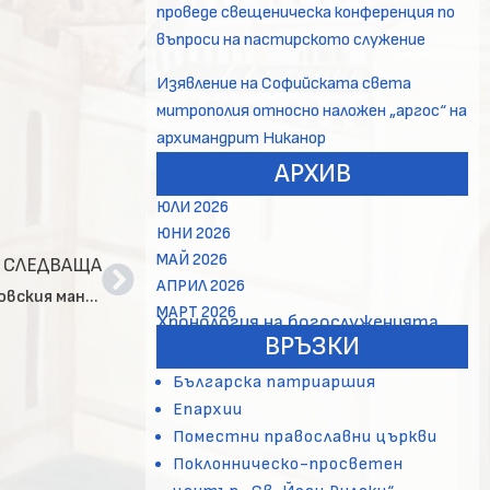
проведе свещеническа конференция по
въпроси на пастирското служение
Изявление на Софийската света
митрополия относно наложен „аргос“ на
архимандрит Никанор
АРХИВ
ЮЛИ 2026
ЮНИ 2026
МАЙ 2026
СЛЕДВАЩА
АПРИЛ 2026
Представи се в Господа монахиня София от Ресиловския манастир
МАРТ 2026
Хронология на богослуженията
ВРЪЗКИ
Българска патриаршия
Епархии
Поместни православни църкви
Поклонническо-просветен