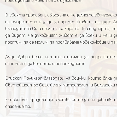
пребъдваше в молитва и съзерцание.
В своята проповед, свързана с неделното евангелс
на смирението и даде за пример живота на дядо До
благодатта Си и обичта на хората. Той подчерта, че
да видят, че духовният живот е за всеки и че и д
постим, да се молим, да проявяваме човеколюбие и да
Дядо Добри беше истински пример за подражание. 
напомняне за вечното и непреходното.
Епископ Поликарп благодари на всички, които бяха 
Светейшество Софийския митрополит и Български 
Епископът призова присъстващите да не забравят 
спасението.