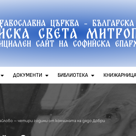
православна църква - Българска
йска света митро
ициален сайт на софийска епар
ДОКУМЕНТИ
БИБЛИОТЕКА
КНИЖАРНИЦ
Байлово – четири години от кончината на дядо Добри