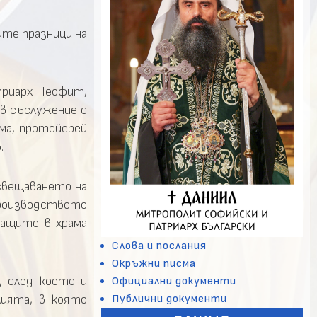
ите празници на
триарх Неофит,
в съслужение с
ма, протойерей
.
освещаването на
производството
ващите в храма
Слова и послания
Окръжни писма
, след което и
Официални документи
Публични документи
лията, в която