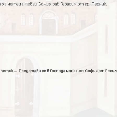
а четец и певец Божия раб Герасим от гр. Перник.
Архиерейска св. Литургия и пострижения на Светли петък – Живоприемни източник