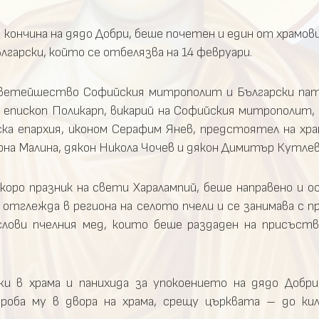
ончина на дядо Добри, беше почетен и един от храмов
гарски, който се отбелязва на 14 февруари.
Светейшество Софийския митрополит и Български па
епископ Поликарп, викарий на Софийския митрополит, 
ка епархия, иконом Серафим Янев, предстоятел на хра
орна Малина, дякон Никола Чочев и дякон Димитър Кутлев
коро празник на свети Харалампий, беше направено и 
отглежда в региона на селото пчели и се занимава с 
ослови пчелния мед, които беше раздаден на присъст
и в храма и панихида за упокоението на дядо Добри
гроба му в двора на храма, срещу църквата – до ки