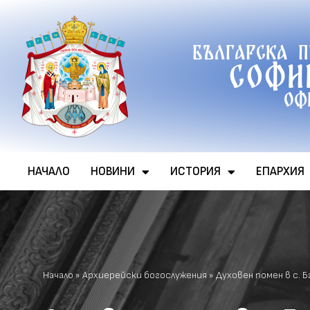
Продължете
Българска 
към
Софи
съдържанието
Оф
НАЧАЛО
НОВИНИ
ИСТОРИЯ
ЕПАРХИЯ
Начало
»
Архиерейски богослужения
»
Духовен помен в с. 