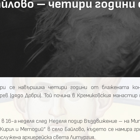
Байлово – четири години
ри се навършиха четири години от блажената кон
ев (дядо Добри). Той почина в Кремиковския манастир
 в 16-а неделя след Неделя подир Въздвижение – на Ми
. Кирил и Методий“ в село Байлово, където се намира г
тслужена архиерейска света Литургия.