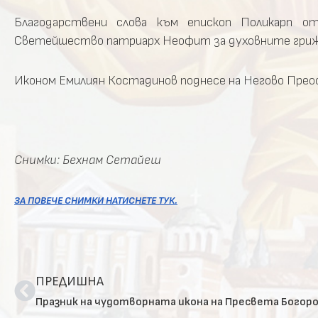
Благодарствени слова към епископ Поликарп от
Светейшество патриарх Неофит за духовните грижи
Иконом Емилиян Костадинов поднесе на Негово Преос
Снимки: Бехнам Сетайеш
ЗА ПОВЕЧЕ СНИМКИ НАТИСНЕТЕ ТУК.
ПРЕДИШНА