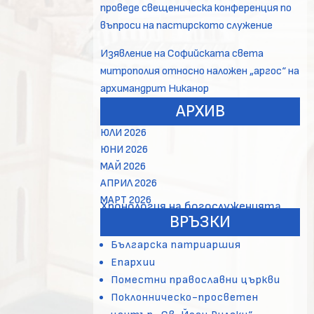
проведе свещеническа конференция по
въпроси на пастирското служение
Изявление на Софийската света
митрополия относно наложен „аргос“ на
архимандрит Никанор
АРХИВ
ЮЛИ 2026
ЮНИ 2026
МАЙ 2026
АПРИЛ 2026
МАРТ 2026
Хронология на богослуженията
ВРЪЗКИ
Българска патриаршия
Епархии
Поместни православни църкви
Поклонническо-просветен