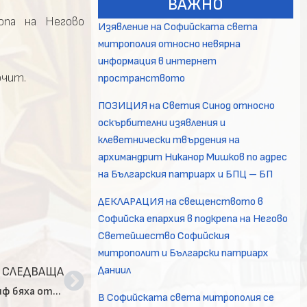
ВАЖНО
опа на Негово
Изявление на Софийската света
митрополия относно невярна
информация в интернет
очит.
пространството
ПОЗИЦИЯ на Светия Синод относно
оскърбителни изявления и
клеветнически твърдения на
архимандрит Никанор Мишков по адрес
на Българския патриарх и БПЦ – БП
ДЕКЛАРАЦИЯ на свещенството в
Софийска епархия в подкрепа на Негово
Светейшество Софийския
митрополит и Български патриарх
Даниил
СЛЕДВАЩА
Заупокойна св. Литургия и панихида за Екзарх Йосиф бяха отслужени в столичната катедрала „Св. Неделя“
В Софийската света митрополия се