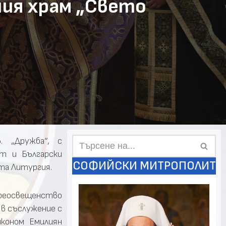
ия храм „Свето
 „Дружба“, с
т и Български
СОФИЙСКИ МИТРОПОЛИТ
та Литургия.
реосвещенство
 в съслужение с
иконом Емилиян