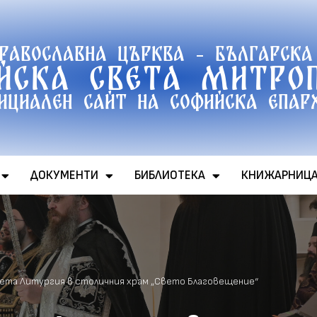
православна църква - Българска
йска света митро
ициален сайт на софийска епар
ДОКУМЕНТИ
БИБЛИОТЕКА
КНИЖАРНИЦ
та Литургия в столичния храм „Свето Благовещение“