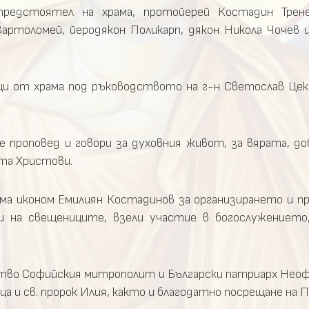
предстоятел на храма, протойерей Костадин Трене
Вартоломей, йеродякон Поликарп, дякон Никола Чочев 
ци от храма под ръководството на г-н Светослав Цеко
е проповед и говори за духовния живот, за вярата, д
та Христови.
ама иконом Емилиян Костадинов за организирането и п
и на свещениците, взели участие в богослужението
ство Софийския митрополит и Български патриарх Неоф
ца и св. пророк Илия, както и благодатно посрещане на 