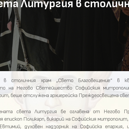
та Литургия в столичн
 в столичния храм „Свето Благовещение“ в кв.
ето на Негово Светейшество Софийския митрополи
ит, беше отслужена архиерейска Преждеосвещена све
ената света Литургия бе оглавена от Негово П
я епископ Поликарп, викарий на Софийския митрополит,
Евтимий, духовен надзорник на Софийска епархия, 