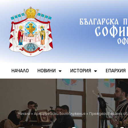
Продължете
Българска 
към
Софи
съдържанието
Оф
НАЧАЛО
НОВИНИ
ИСТОРИЯ
ЕПАРХИЯ
Начало
»
Архиерейски богослужения
»
Преждеосвещена све