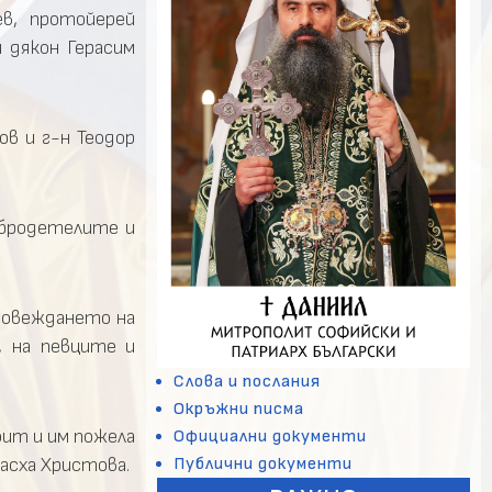
в, протойерей
и дякон Герасим
в и г-н Теодор
обродетелите и
ровеждането на
, на певците и
Слова и послания
Окръжни писма
ит и им пожела
Официални документи
Публични документи
Пасха Христова.