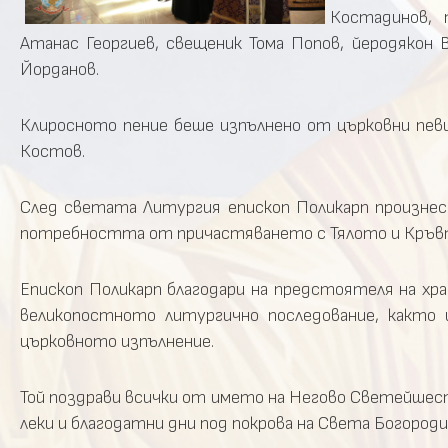
Костадинов, 
Атанас Георгиев, свещеник Тома Попов, йеродякон 
Йорданов.
Клиросното пение беше изпълнено от църковни пев
Костов.
След светата Литургия епископ Поликарп произнес
потребността от причастяването с Тялото и Кръв
Епископ Поликарп благодари на предстоятеля на хр
великопостното литургично последование, както 
църковното изпълнение.
Той поздрави всички от името на Негово Светейше
леки и благодатни дни под покрова на Света Богороди