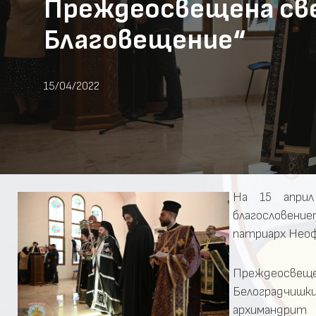
Преждеосвещена све
Благовещение“
15/04/2022
На 15 април
благословени
патриарх Неоф
Преждеосвещ
Белоградчишки
архимандрит 