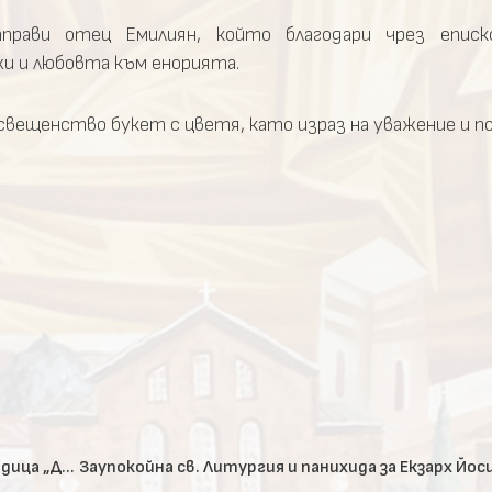
прави отец Емилиян, който благодари чрез еписк
 и любовта към енорията.
вещенство букет с цветя, като израз на уважение и п
Празник на чудотворната икона на Пресвета Богородица „Достойно Ест” в гр. Бухово