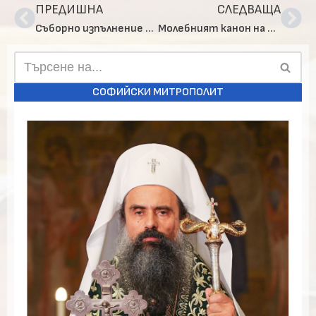
ПРЕДИШНА
СЛЕДВАЩА
Съборно изпълнение на Богородичния канон в храм „Св. Петър и Павел“
Молебният канон на Пресвета Богородица беше отслужен съборно и в Кюстендил
СОФИЙСКИ МИТРОПОЛИТ