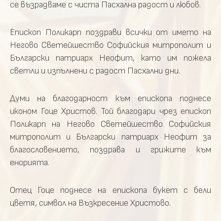
се възрадваме с чиста Пасхална радост и любов.
Епископ Поликарп поздрави всички от името на
Негово Светейшество Софийския митрополит и
Български патриарх Неофит, като им пожела
светли и изпълнени с радост Пасхални дни.
Думи на благодарност към епископа поднесе
иконом Гоце Христов. Той благодари чрез епископ
Поликарп на Негово Светейшество Софийския
митрополит и Български патриарх Неофит за
благословението, поздрава и грижите към
енорията.
Отец Гоце поднесе на епископа букет с бели
цветя, символ на Възкресение Христово.