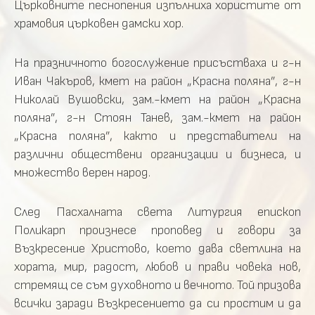
Църковните песнопения изпълниха хористите от
храмовия църковен дамски хор.
На празничното богослужение присъстваха и г-н
Иван Чакъров, кмет на район „Красна поляна”, г-н
Николай Вушовски, зам.-кмет на район „Красна
поляна”, г-н Стоян Танев, зам.-кмет на район
„Красна поляна”, както и представители на
различни обществени организации и бизнеса, и
множество верен народ.
След Пасхалната света Литургия епископ
Поликарп произнесе проповед и говори за
Възкресение Христово, което дава светлина на
хората, мир, радост, любов и прави човека нов,
стремящ се съм духовното и вечното. Той призова
всички заради Възкресението да си простим и да