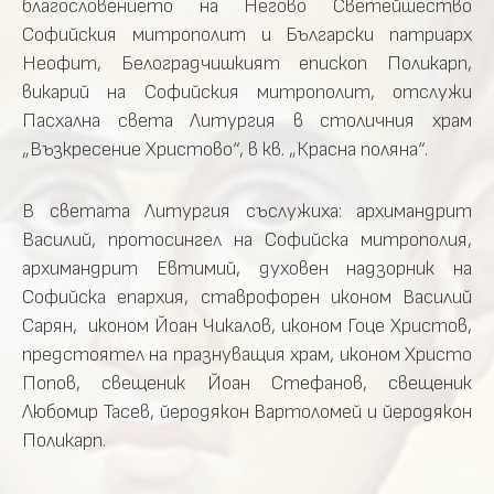
благословението на Негово Светейшество
Софийския митрополит и Български патриарх
Неофит, Белоградчишкият епископ Поликарп,
викарий на Софийския митрополит, отслужи
Пасхална света Литургия в столичния храм
„Възкресение Христово“, в кв. „Красна поляна“.
В светата Литургия съслужиха: архимандрит
Василий, протосингел на Софийска митрополия,
архимандрит Евтимий, духовен надзорник на
Софийска епархия, ставрофорен иконом Василий
Сарян, иконом Йоан Чикалов, иконом Гоце Христов,
предстоятел на празнуващия храм, иконом Христо
Попов, свещеник Йоан Стефанов, свещеник
Любомир Тасев, йеродякон Вартоломей и йеродякон
Поликарп.