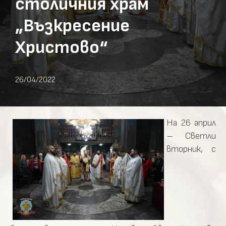
столичния храм
„Възкресение
Христово“
26/04/2022
На 26 април
– Светли
вторник, с