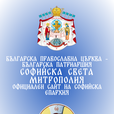
Продължете
към
съдържанието
Българска православна църква -
Българска патриаршия
Софийска света
митрополия
Официален сайт на софийска
епархия