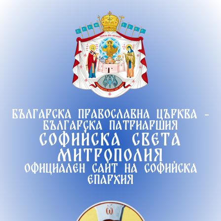
Продължете
към
съдържанието
Българска православна църква -
Българска патриаршия
Софийска света
митрополия
Официален сайт на софийска
епархия