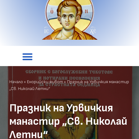
Начало
»
Енорийски живот
»
Празник на Урвичкия манастир
„Св. Николай Летни“
Празник на Урвичкия
манастир „Св. Николай
Летни“