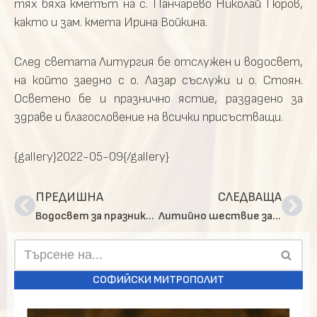
тях бяха кметът на с. Панчарево Николай Гюров,
както и зам. кмета Ирина Войкина.
След светата Литургия бе отслужен и водосвет,
на който заедно с о. Лазар съслужи и о. Стоян.
Осветено бе и празнично ястие, раздадено за
здраве и благословение на всички присъстващи.
{gallery}2022-05-09{/gallery}
ПРЕДИШНА
СЛЕДВАЩА
Водосвет за празника на 180-годишното 60 ОУ „Св. св. Кирил и Методий“ в кв. „Бенковски“
Литийно шествие за храмовия празник на храм-ротонда „Св. Георги Победоносец“
СОФИЙСКИ МИТРОПОЛИТ