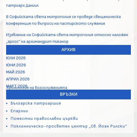
патриарх Даниил
В Софийската света митрополия се проведе свещеническа
конференция по въпроси на пастирското служение
Изявление на Софийската света митрополия относно наложен
„аргос“ на архимандрит Никанор
АРХИВ
ЮЛИ 2026
ЮНИ 2026
МАЙ 2026
АПРИЛ 2026
МАРТ 2026
Хронология на богослуженията
ВРЪЗКИ
Българска патриаршия
Епархии
Поместни православни църкви
Поклонническо-просветен център „Св. Йоан Рилски“