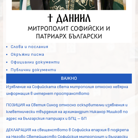
Слова и послания
Окръжни писма
Официални документи
Публични документи
ВАЖНО
Изявление на Софийската света митрополия относно невярна
информация в интернет пространството
ПОЗИЦИЯ на Светия Синод относно оскърбителни изявления и
клеветнически твърдения на архимандрит Никанор Мишков по
адрес на Българския патриарх и БПЦ – БП
ДЕКЛАРАЦИЯ на свещенството в Софийска епархия в подкрепа
на Негово Светейшество Софийския митрополит и Български