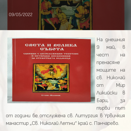
09/05/2022
На днешния
9 май, в
чест на
пренасяне
мощите на
св. Николай
от Мир
Ликийски в
Бари, за
първи път
от години бе отслужена св. Литургия в Урвичкия
манастир „Св. Николай Летни“ край с. Панчарево.