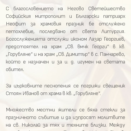
С благословението на Негово Светейшество
Софийския митрополит и Български патриарх
Неофит за храмовия празник бе отслужено
петохлебие, последвано от света Литургия.
Богослуженията отслужи иконом Лазар Георгиев,
предстоятел на храм „Св. вмчк Георги“ в кв.
„Горубляне“ и на храм „Св. Димитър“ в с. Панчарево,
който е назначен и за и. д. игумен на светата
обител.
За църковните песнопения се погрижи свещеник
Стоян Иванов от храма в кв. „Горубляне“.
Множество местни жители се бяха стекли за
празничното събитие и да изпросят молитвите
на св. Николай за тях и техните близки. Между