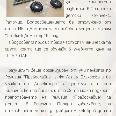
за личностно
развитие в Общински
детски комплекс,
Радомир. Водоосвещението бе отслужено от
отец Иван Димитров, енорийски свещеник в храм
"Св. вмчк Димитър" в града.
На водосвета присъстваха част от ученическата
група, която ще се обучава в учебната зала на
ЦПЛР-ОДК.
Празникът беше организиран от учителката по
Религия "Православие" г-жа Лидия Блажкова и бе
уважен от Директора на центъра г-н Тони
Кирилов, който винаги, и с каквото може подкрепя
преподаването на Религия "Православие" за
децата в Радомир. Поради заболяване, на
откриването успяха да дойдат малък брой деца и