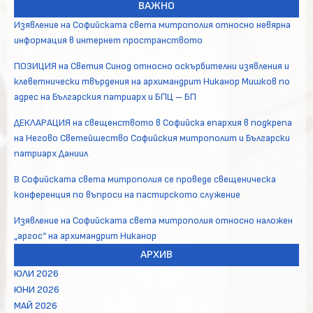
ВАЖНО
Изявление на Софийската света митрополия относно невярна
информация в интернет пространството
ПОЗИЦИЯ на Светия Синод относно оскърбителни изявления и
клеветнически твърдения на архимандрит Никанор Мишков по
адрес на Българския патриарх и БПЦ – БП
ДЕКЛАРАЦИЯ на свещенството в Софийска епархия в подкрепа
на Негово Светейшество Софийския митрополит и Български
патриарх Даниил
В Софийската света митрополия се проведе свещеническа
конференция по въпроси на пастирското служение
Изявление на Софийската света митрополия относно наложен
„аргос“ на архимандрит Никанор
АРХИВ
ЮЛИ 2026
ЮНИ 2026
МАЙ 2026