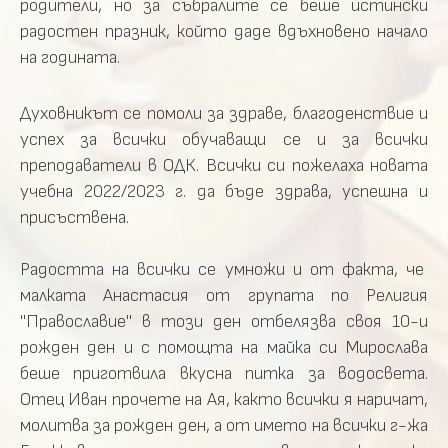
родители, но за събралите се беше истински
радостен празник, който даде вдъхновено начало
на годината.
Духовникът се помоли за здраве, благоденствие и
успех за всички обучаващи се и за всички
преподаватели в ОДК. Всички си пожелаха новата
учебна 2022/2023 г. да бъде здрава, успешна и
присъствена.
Радостта на всички се умножи и от факта, че
малката Анастасия от групата по Религия
"Православие" в този ден отбелязва своя 10-и
рожден ден и с помощта на майка си Мирослава
беше приготвила вкусна питка за водосвета.
Отец Иван прочете на Ая, както всички я наричат,
молитва за рожден ден, а от името на всички г-жа