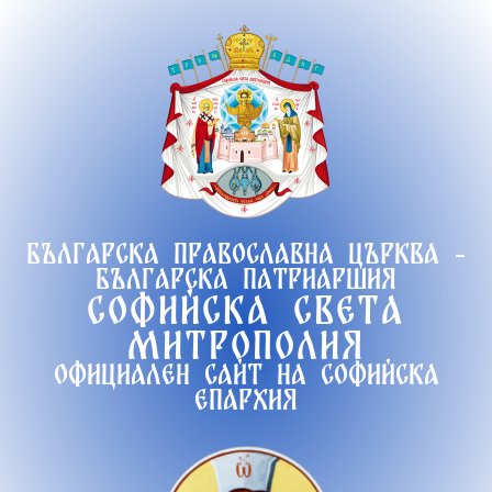
Продължете
към
съдържанието
Българска православна църква -
Българска патриаршия
Софийска света
митрополия
Официален сайт на софийска
епархия