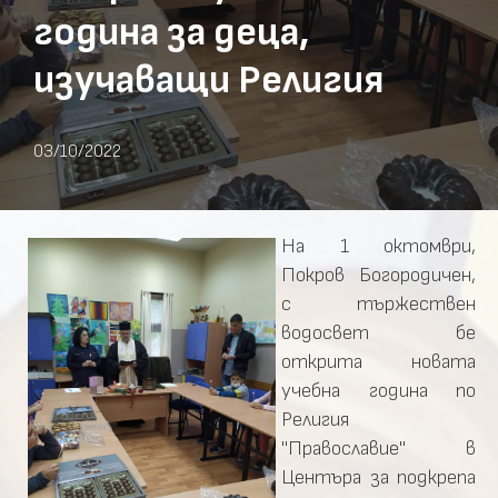
година за деца,
изучаващи Религия
03/10/2022
На 1 октомври,
Покров Богородичен,
с тържествен
водосвет бе
открита новата
учебна година по
Религия
"Православие" в
Центъра за подкрепа