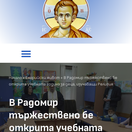
Начало
»
Енорийски живот
»
В Радомир тържествено бе
открита учебната година за деца, изучаващи Религия
В Радомир
тържествено бе
открита учебната