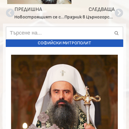
ПРЕДИШНА
СЛЕДВАЩА
Новостроящият се столичен храм „Св. Пимен Зографски“ вече има и камбани
Празник в Църногорския манастир
СОФИЙСКИ МИТРОПОЛИТ