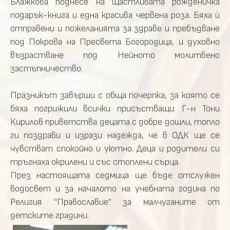
Блажкова поднесе на щастливата рожденичка
подарък-книга и една красива червена роза. Бяха ѝ
отправени и пожеланията за здраве и пребъдване
под Покрова на Пресвета Богородица, и духовно
възрастване под Нейното молитвено
застъпничество.
Празникът завърши с обща почерпка, за която се
бяха погрижили всички присъстващи. Г-н Тони
Кирилов приветства децата с добре дошли, топло
ги поздрави и изрази надежда, че в ОДК ще се
чувстват спокойно и уютно. Деца и родители си
тръгнаха окрилени и със стоплени сърца.
През настоящата седмица ще бъде отслужен
водосвет и за началото на учебната година по
Религия "Православие" за малчуганите от
детските градини.