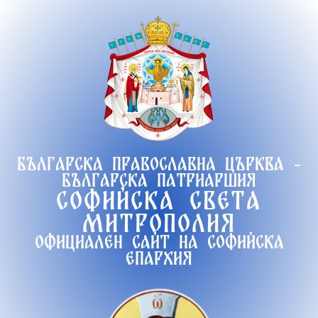
Продължете
към
съдържанието
Българска православна църква -
Българска патриаршия
Софийска света
митрополия
Официален сайт на софийска
епархия