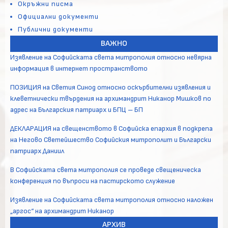
Окръжни писма
Официални документи
Публични документи
ВАЖНО
Изявление на Софийската света митрополия относно невярна
информация в интернет пространството
ПОЗИЦИЯ на Светия Синод относно оскърбителни изявления и
клеветнически твърдения на архимандрит Никанор Мишков по
адрес на Българския патриарх и БПЦ – БП
ДЕКЛАРАЦИЯ на свещенството в Софийска епархия в подкрепа
на Негово Светейшество Софийския митрополит и Български
патриарх Даниил
В Софийската света митрополия се проведе свещеническа
конференция по въпроси на пастирското служение
Изявление на Софийската света митрополия относно наложен
„аргос“ на архимандрит Никанор
АРХИВ