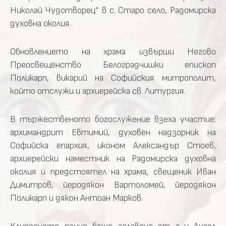
Николай Чудотворец“ в с. Старо село, Радомирска
духовна околия.
Обновлението на храма извърши Негово
Преосвещенство Белоградчишки епископ
Поликарп, викарий на Софийския митрополит,
който отслужи и архиерейска св. Литургия.
В тържественото богослужение взеха участие:
архимандрит Евтимий, духовен надзорник на
Софийска епархия, иконом Александър Стоев,
архиерейски наместник на Радомирска духовна
околия и предстоятел на храма, свещеник Иван
Димитров, йеродякон Вартоломей, йеродякон
Поликарп и дякон Антоан Марков.