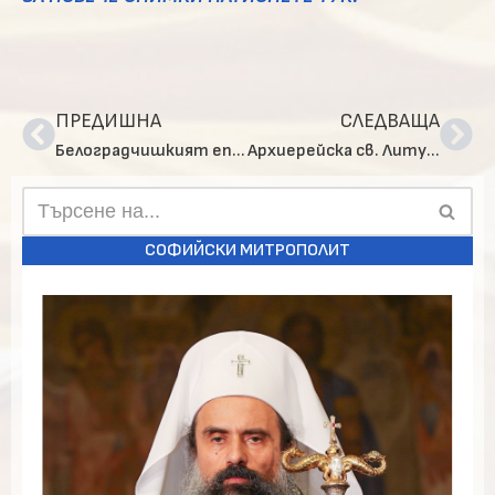
ПРЕДИШНА
СЛЕДВАЩА
Белоградчишкият еп. Поликарп се срещна с представители на Фондацията за регионално развитие
Архиерейска св. Литургия и две офикии в столичния храм „Св. пр. Илия“
СОФИЙСКИ МИТРОПОЛИТ