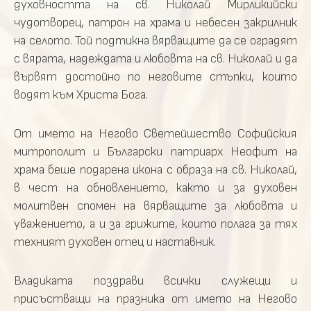
духовността на св. Николай Мирликийски
чудотворец, патрон на храма и небесен закрилник
на селото. Той подтикна вярващите да се оградят
с вярата, надеждата и любовта на св. Николай и да
вървят достойно по неговите стъпки, които
водят към Христа Бога.
От името на Негово Светейшество Софийския
митрополит и Български патриарх Неофит на
храма беше подарена икона с образа на св. Николай,
в чест на обновлението, както и за духовен
молитвен спомен на вярващите за любовта и
уважението, а и за грижите, които полага за тях
техният духовен отец и наставник.
Владиката поздрави всички служещи и
присъстващи на празника от името на Негово