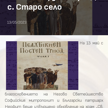
с. Старо сeло
13/05/2023
На 13 май с
благословението на Негово Светейшество
Софийския митрополит и Български патриарх
Неофит беше извършено обновление на храм „Св.