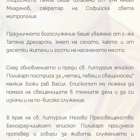
Клиросното пение беше оглавено от г-н Ангел
Младенов, секретар на Софийска света
митрополия.
Празничното богослужение беше уважено от г-жа
Татяна Дрехарска, кмет на селото, както и от
десетки жители и гости на населеното място.
След обновлението и преди св. Литургия епископ
Поликарп пострига за „четец, певец и свещоносец“
малкия Божи раб Васил. Епископът му пожела да
помага на свещениците в техните дела и да си
изкачи и на по-високо служение.
В края на св. Литургия Негово Преосвещенство
Белоградчишкият епископ Поликарп произнесе
проповед и говори за живота, служението и