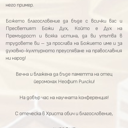
него пример.
Божето благословение да бъде с всички вас и
Пресветият Божи Дух, Който е Дух на
Премъдрост и всяка истина, да ви упътва в
трудовете ви – за прослава на Божието име и за
духовно-културното преуспяване на православния
ни народ!
Вечна и блажена да бъде паметта на отец
йеромонах Неофит Рилски!
На добър час на научната конференция!
С отеческа в Христа обич и благословение,