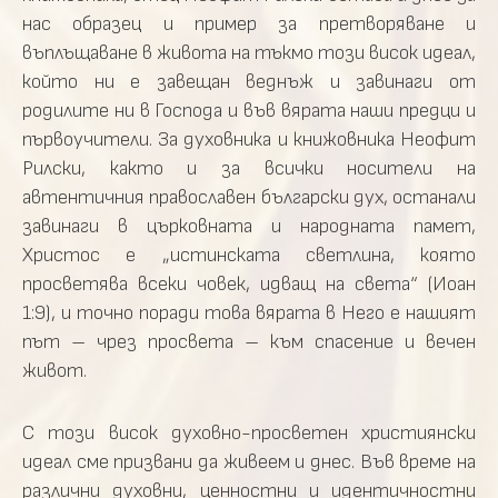
нас образец и пример за претворяване и
въплъщаване в живота на тъкмо този висок идеал,
който ни е завещан веднъж и завинаги от
родилите ни в Господа и във вярата наши предци и
първоучители. За духовника и книжовника Неофит
Рилски, както и за всички носители на
автентичния православен български дух, останали
завинаги в църковната и народната памет,
Христос е „истинската светлина, която
просветява всеки човек, идващ на света“ (Иоан
1:9), и точно поради това вярата в Него е нашият
път – чрез просвета – към спасение и вечен
живот.
С този висок духовно-просветен християнски
идеал сме призвани да живеем и днес. Във време на
различни духовни, ценностни и идентичностни