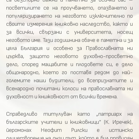
посветилите се на проучването, опазването и
популяризирането на неговото изключително по
своите измерения книжовно наследство, както и
за всички, свързани с университета, носещ
неговото име. Тази годишнина обаче е паметна и за
цяла България и особено за Православната ни
църква, защото неговото духовно-просветно
дело, според мащабите и плодовете си, е дело
общонародно, което го поставя редом до най-
големите наши будители, до всепризнатите и
всенародно почитани колоси на православната ни
духовност и книжовност от всички времена.
Справедливо титулуван като „патриарх на
българските учители и книжовници“ (К. Иречек),
йеромонах Неофит Рилски е истинско
олицетворение на онзи път, който е бил провидян