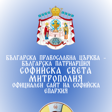
Продължете
към
съдържанието
Българска православна църква -
Българска патриаршия
Софийска света
митрополия
Официален сайт на софийска
епархия