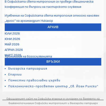
В Софийската света митрополия се проведе свещеническа
конференция по въпроси на пастирското служение
Изявление на Софийската света митрополия относно наложен
„аргос“ на архимандрит Никанор
АРХИВ
ЮЛИ 2026
ЮНИ 2026
МАЙ 2026
АПРИЛ 2026
МАРТ 2026
Хронология на богослуженията
ВРЪЗКИ
Българска патриаршия
Епархии
Поместни православни църкви
Поклонническо-просветен център „Св. Йоан Рилски“
Официалният сайт на Софийска епархия е създаден по времето на
блаженопочиналия Софийски митрополит и Български патриарх