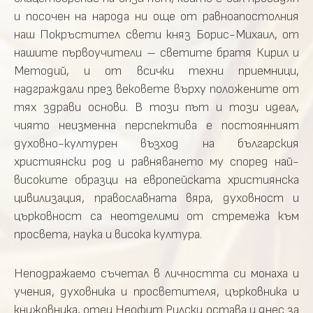
и посочен на народа ни още от равноапостолния
наш Покръстител свети княз Борис-Михаил, от
нашите първоучители – светите братя Кирил и
Методий, и от всички техни приемници,
надграждали през вековете върху положените от
тях здрави основи. В този път и този идеал,
чиято неизменна перспектива е постоянният
духовно-културен възход на българския
християнски род и равняването му според най-
високите образци на европейската християнска
цивилизация, православната вяра, духовност и
църковност са неотделими от стремежа към
просвета, наука и висока култура.
Неподражаемо съчетал в личността си монаха и
учения, духовника и просветителя, църковника и
книжовника, отец Неофит Рилски остава и днес за