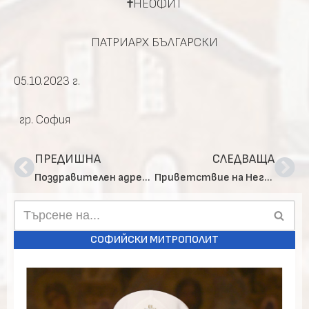
†
НЕОФИТ
ПАТРИАРХ БЪЛГАРСКИ
05.10.2023 г.
гр. София
ПРЕДИШНА
СЛЕДВАЩА
Поздравителен адрес на Негово Светейшество до Ректора на Софийската духовна семинария
Приветствие на Негово Светейшество Българския патриарх Неофит към висшите православни български богословски школи в началото на новата академична учебна година
СОФИЙСКИ МИТРОПОЛИТ