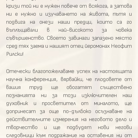
кризи той ни е нужен повече от всякога, а затова
ни е нужно и изучаването на живота, пътя и
подвига на онези наши предци, които са го
въплъщавали в най-високото за човека
съвършенство. Своето завинаги запазено място
сред тях заема и нашият отец йеромонах Неофит
Рилски!
Отечески благопожелаваме успех на настоящата
научна конференция, вярвайки, че плодовете от
вашия труд ще обогатят съществено
познанията ни за този изключителен наш
духовник и просветител от миналото, ще
допринесат за още по-дълбоко осъзнаване на
действителните измерения на неговото дело и
творчество и ще подбудят нови негови
следовници към подражание на оставения ни от