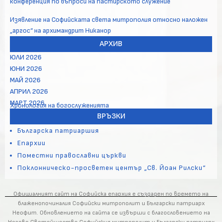
конференция по въпроси на пастирското служение
Изявление на Софийската света митрополия относно наложен
„аргос“ на архимандрит Никанор
АРХИВ
ЮЛИ 2026
ЮНИ 2026
МАЙ 2026
АПРИЛ 2026
МАРТ 2026
Хронология на богослуженията
ВРЪЗКИ
Българска патриаршия
Епархии
Поместни православни църкви
Поклонническо-просветен център „Св. Йоан Рилски“
Официалният сайт на Софийска епархия е създаден по времето на
блаженопочиналия Софийски митрополит и Български патриарх
Неофит. Обновлението на сайта се извърши с благословението на