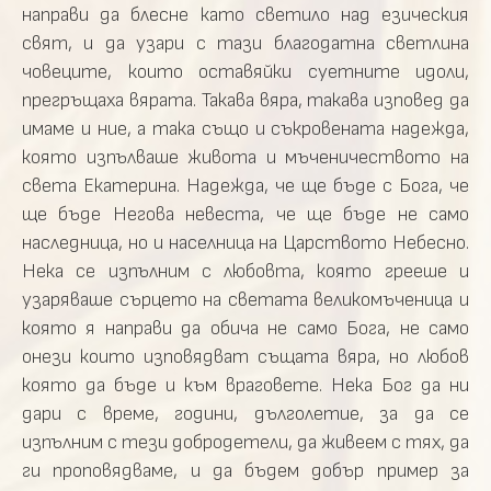
направи да блесне като светило над езическия
свят, и да узари с тази благодатна светлина
човеците, които оставяйки суетните идоли,
прегръщаха вярата. Такава вяра, такава изповед да
имаме и ние, а така също и съкровената надежда,
която изпълваше живота и мъченичеството на
света Екатерина. Надежда, че ще бъде с Бога, че
ще бъде Негова невеста, че ще бъде не само
наследница, но и населница на Царството Небесно.
Нека се изпълним с любовта, която грееше и
узаряваше сърцето на светата великомъченица и
която я направи да обича не само Бога, не само
онези които изповядват същата вяра, но любов
която да бъде и към враговете. Нека Бог да ни
дари с време, години, дълголетие, за да се
изпълним с тези добродетели, да живеем с тях, да
ги проповядваме, и да бъдем добър пример за