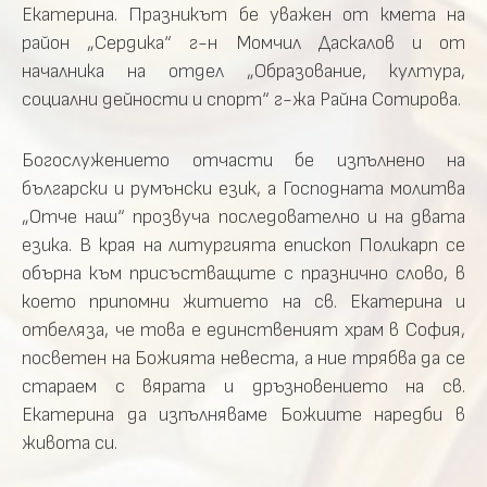
Екатерина. Празникът бе уважен от кмета на
район „Сердика“ г-н Момчил Даскалов и от
началника на отдел „Образование, култура,
социални дейности и спорт“ г-жа Райна Сотирова.
Богослужението отчасти бе изпълнено на
български и румънски език, а Господната молитва
„Отче наш“ прозвуча последователно и на двата
езика. В края на литургията епископ
Поликарп
се
обърна към присъстващите с празнично слово, в
което припомни житието на св. Екатерина и
отбеляза, че това е единственият храм в София,
посветен на Божията невеста, а ние трябва да се
стараем с вярата и дръзновението на св.
Екатерина да изпълняваме Божиите наредби в
живота си.