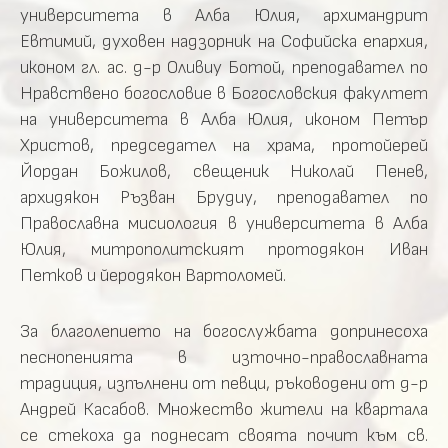
университета в Алба Юлия, архимандрит
Евтимий, духовен надзорник на Софийска епархия,
иконом гл. ас. д-р Оливиу Ботой, преподавател по
Нравствено богословие в Богословския факултет
на университета в Алба Юлия, иконом Петър
Христов, председател на храма, протойерей
Йордан Божилов, свещеник Николай Пенев,
архидякон Ръзван Брудиу, преподавател по
Православна мисиология в университета в Алба
Юлия, митрополитският протодякон Иван
Петков и йеродякон Вартоломей.
За благолепието на богослужбата допринесоха
песнопенията в източно-православната
традиция, изпълнени от певци, ръководени от д-р
Андрей Касабов. Множество жители на квартала
се стекоха да поднесат своята почит към св.