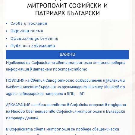
Слова и послания
Окръжни писма
Официални документи
Публични документи
ВАЖНО
Изявление на Софийската света митрополия относно невярна
информация в интернет пространството
ПОЗИЦИЯ на Светия Синод относно оскърбителни изявления и
клеветнически твърдения на архимандрит Никанор Мишков по
адрес на Българския патриарх и БПЦ – БП
ДЕКЛАРАЦИЯ на свещенството в Софийска епархия в подкрепа
на Негово Светейшество Софийския митрополит и Български
патриарх Даниил
В Софийската света митрополия се проведе свещеническа