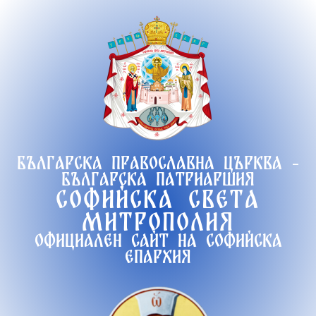
Продължете
към
съдържанието
Българска православна църква -
Българска патриаршия
Софийска света
митрополия
Официален сайт на софийска
епархия