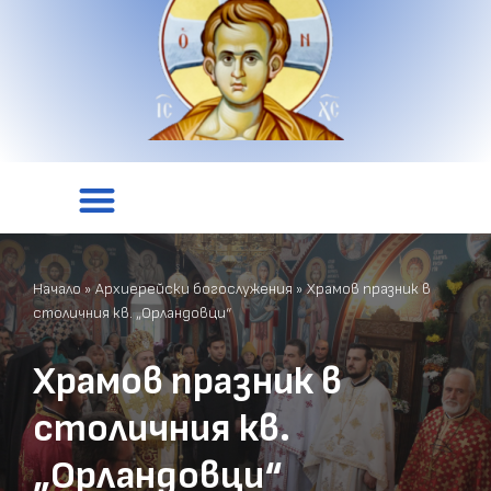
Начало
»
Архиерейски богослужения
»
Храмов празник в
столичния кв. „Орландовци“
Храмов празник в
столичния кв.
„Орландовци“