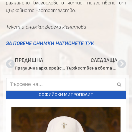
раздадено благословено ястие, подготвено от
църковното настоятелство.
Текст и снимки: Весела Игнатова
ЗА ПОВЕЧЕ СНИМКИ НАТИСНЕТЕ ТУК
ПРЕДИШНА
СЛЕДВАЩА
Празнична архиерейска вечерня в чест на св. Климент папа Римски
Тържествена света Литургия за храмовия празник на Патриаршеската катедрала „Св. Александър Невски“
СОФИЙСКИ МИТРОПОЛИТ