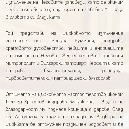
изпълнение на Неговите заповеди, като се окичим
и украсим с вярата, надеждата и любовта.“ – каза
в словото си владиката.
Той представи на църковното изпълнение
гостите от съседна Румъния, поздрави
храмовото духовенство, певците и енориашите
от името на Негово Светейшество Софийския
митрополит и Български патриарх Неофит и като
отправи благопожелания, преподаде
първосветителския патриаршески благослов.
От името на църковното настоятелство иконом
Петър Христов поздрави владиката, и в знак на
благодарност му поднесе кошница с дарове. След
св. Литургия в храма, по традиция в двора на
църквата бе отслужен празничен водосвет и бе