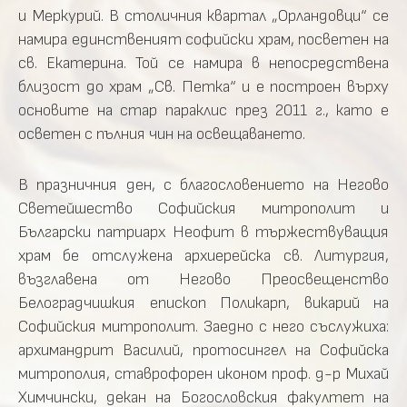
и Меркурий. В столичния квартал „Орландовци“ се
намира единственият софийски храм, посветен на
св. Екатерина. Той се намира в непосредствена
близост до храм „Св. Петка“ и е построен върху
основите на стар параклис през 2011 г., като е
осветен с пълния чин на освещаването.
В празничния ден, с благословението на Негово
Светейшество Софийския митрополит и
Български патриарх Неофит в тържествуващия
храм бе отслужена
архиерейска
св. Литургия,
възглавена от Негово Преосвещенство
Белоградчишкия епископ Поликарп, викарий на
Софийския митрополит.
Заедно с него съслужиха
:
архимандрит Василий, протосингел на Софийска
митрополия, ставрофорен иконом проф. д-р Михай
Химчински, декан на Богословския факултет на