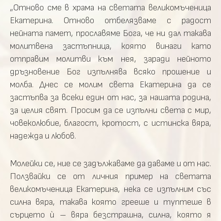
„Отново сме в храма на светата великомъченица
Екатерина. Отново отбелязваме с радост
нейната памет, прославяме Бога, че ни дал такава
молитвена застъпница, която винаги като
отправим молитви към нея, заради нейното
дръзновение Бог изпълнява всяко прошение и
молба. Днес се молим света Екатерина да се
застъпва за всеки един от нас, за нашата родина,
за целия свят. Просим да се изпълни света с мир,
човеколюбие, благост, кротост, с истинска вяра,
надежда и любов.
Молейки се, ние се задължаваме да даваме и от нас.
Ползвайки се от личния пример на светата
великомъченица Екатерина, нека се изпълним със
силна вяра, такава която грееше и туптеше в
сърцето ѝ – вяра безстрашна, силна, която я