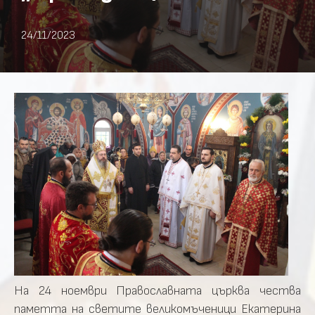
24/11/2023
На 24 ноември Православната църква чества
паметта на светите великомъченици Екатерина