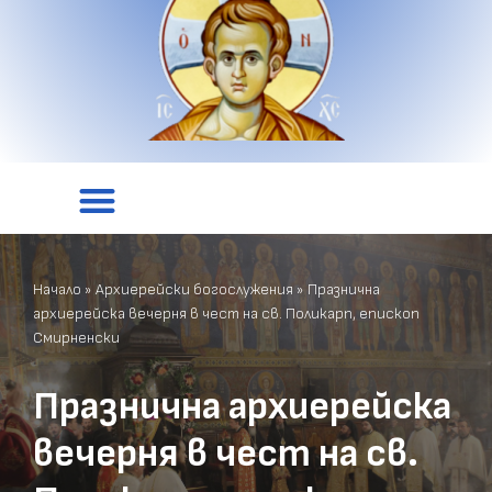
Начало
»
Архиерейски богослужения
»
Празнична
архиерейска вечерня в чест на св. Поликарп, епископ
Смирненски
Празнична архиерейска
вечерня в чест на св.