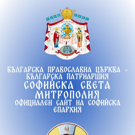
Продължете
към
съдържанието
Българска православна църква -
Българска патриаршия
Софийска света
митрополия
Официален сайт на софийска
епархия