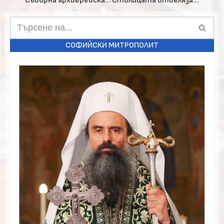
Съборна архиерейска Литургия в чест на св. Поликарп, епископ Смирненски
Столицата отбеляза 151 години от гибелта на йеродякон Игнатий – Васил Левски
СОФИЙСКИ МИТРОПОЛИТ