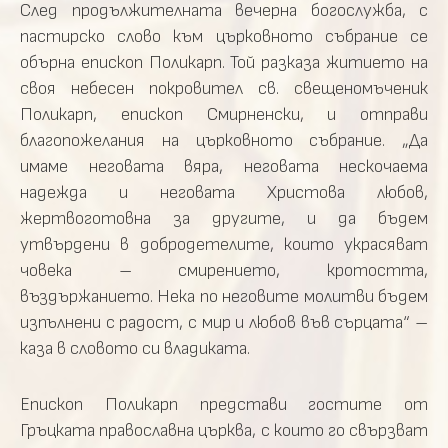
След продължителната вечерна богослужба, с
пастирско слово към църковното събрание се
обърна епископ Поликарп. Той разказа житието на
своя небесен покровител св. свещеномъченик
Поликарп, епископ Смирненски, и отправи
благопожелания на църковното събрание. „Да
имаме неговата вяра, неговата нескочаема
надежда и неговата Христова любов,
жертвоготовна за другите, и да бъдем
утвърдени в добродетелите, които украсяват
човека – смирението, кротостта,
въздържанието. Нека по неговите молитви бъдем
изпълнени с радост, с мир и любов във сърцата“ –
каза в словото си владиката.
Епископ Поликарп представи гостите от
Гръцката православна църква, с които го свързват