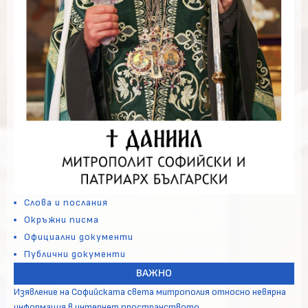
Слова и послания
Окръжни писма
Официални документи
Публични документи
ВАЖНО
Изявление на Софийската света митрополия относно невярна
информация в интернет пространството