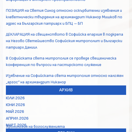
ПОЗИЦИЯ на Светия Синод относно оскърбителни изявления и
клеветнически твърдения на архимандрит Никанор Мишков по
адрес на Българския патриарх и БПЦ – БП
ДЕКЛАРАЦИЯ на свещенството в Софийска епархия в подкрепа
на Негово Светейшество Софийския митрополит и Български
патриарх Даниил
В Софийската света митрополия се проведе свещеническа
конференция по въпроси на пастирското служение
Изявление на Софийската света митрополия относно наложен
„аргос“ на архимандрит Никанор
АРХИВ
ЮЛИ 2026
ЮНИ 2026
МАЙ 2026
АПРИЛ 2026
МАРТ 2026
Хронология на богослуженията