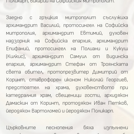
Поликарп, викарий на Софийския митрополит.
Заедно с гръцкия митрополит съслужиха
архимандрит Василий, протосингел на Софийска
митрополия, архимандрит Евтимий, духовен
надзорник на Софийска епархия, архимандрит
Епифаний, протосингел на Полиани и Кукуш
(Килкис), архимандрит Самуил от Видинска
епархия, архимандрит Стефан от Троянската
света обител, протопрезвитер Димитрий от
Коринт, ставрофорен иконом Николай Георгиев,
предстоятел на храма, духовенството при
катедралния храм, свещеници гости, архидякон
Дамаскин от Коринт, протодякон Иван Петков,
йеродякон Вартоломей и йеродякон Поликарп.
Църковните песнопения бяха изпълнени