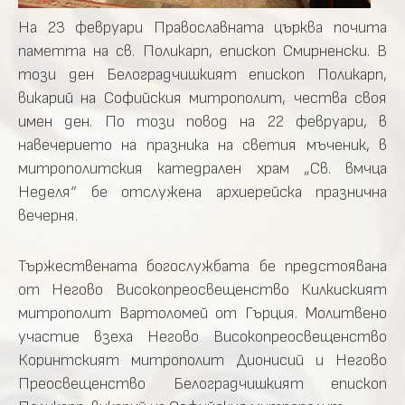
На 23 февруари Православната църква почита
паметта на св. Поликарп, епископ Смирненски. В
този ден Белоградчишкият епископ Поликарп,
викарий на Софийския митрополит, чества своя
имен ден. По този повод на 22 февруари, в
навечерието на празника на свeтия мъченик, в
митрополитския катедрален храм „Св. вмчца
Неделя“ бе отслужена архиерейска празнична
вечерня.
Тържествената богослужбата бе предстоявана
от Негово Високопреосвещенство Килкиският
митрополит Вартоломей от Гърция. Молитвено
участие взеха Негово Високопреосвещенство
Коринтският митрополит Дионисий и Негово
Преосвещенство Белоградчишкият епископ