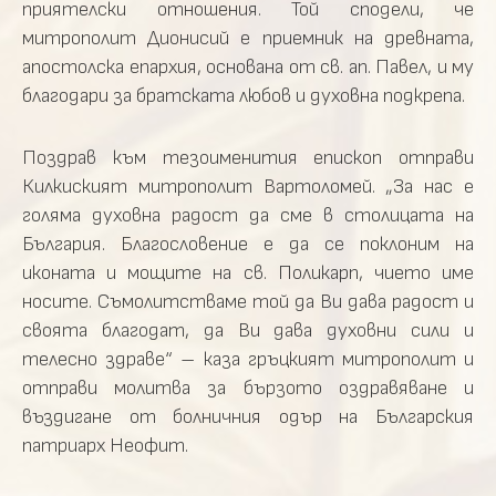
приятелски отношения. Той сподели, че
митрополит Дионисий е приемник на древната,
апостолска епархия, основана от св. ап. Павел, и му
благодари за братската любов и духовна подкрепа.
Поздрав към тезоименития епископ отправи
Килкиският митрополит Вартоломей. „За нас е
голяма духовна радост да сме в столицата на
България. Благословение е да се поклоним на
иконата и мощите на св. Поликарп, чието име
носите. Съмолитстваме той да Ви дава радост и
своята благодат, да Ви дава духовни сили и
телесно здраве“ – каза гръцкият митрополит и
отправи молитва за бързото оздравяване и
въздигане от болничния одър на Българския
патриарх Неофит.