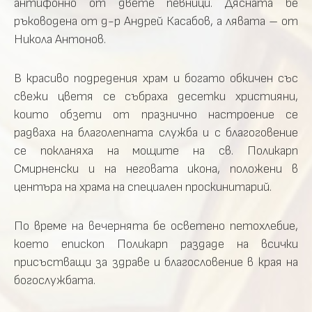
антифонно от двете певници. Дясната бе
ръководена от д-р Андрей Касабов, а лявата – от
Никола Антонов.
В красиво подредения храм и богато обкичен със
свежи цветя се събраха десетки християни,
които обзети от празнично настроение се
радваха на благолепната служба и с благоговение
се покланяха на мощите на св. Поликарп
Смирненски и на неговата икона, положени в
центъра на храма на специален проскинитарий.
По време на вечернята бе осветено петохлебие,
което епископ Поликарп раздаде на всички
присъстващи за здраве и благословение в края на
богослужбата.