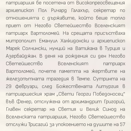
патриаршия бе посетена от Високопреосвещения
архиепископ Пол Ричард Галахър, секретар по
отношенията с държавите, който беше топло
приет от Негово Светейшество Вселенският
патриарх Вартоломей. На срещата присъстваха
митрополит Емануил Халкидонски и архиепископ
Марек Солчински, нунций на Ватикана в Турция и
Азербайджан. В деня на рождения си ден Негово
Светейшество Вселенският патриарх
Вартоломей, почете паметта на жертвите на
железопътната трагедия в Темпе. Сутринта на
29 февруари, след Божествената Литургия в
патриаршеския храм „Свети Георги Победоносец“
във Фенер, отслужена от архимандрит Григорий,
Главен секретар на Светия и Велик Синод на
Вселенската патриаршия, Негово Светейшество
отслужи Трисагий за упокоението на душите на 57