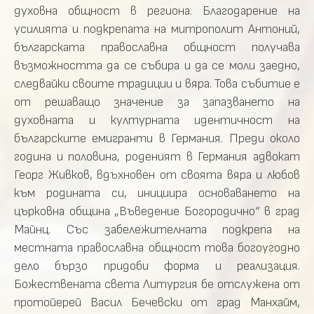
духовна общност в региона. Благодарение на
усилията и подкрепата на митрополит Антоний,
българската православна общност получава
възможността да се събира и да се моли заедно,
следвайки своите традиции и вяра. Това събитие е
от решаващо значение за запазването на
духовната и културната идентичност на
българските емигранти в Германия. Преди около
година и половина, роденият в Германия адвокат
Георг Живков, вдъхновен от своята вяра и любов
към родината си, инициира основаването на
църковна община „Въведение Богородично“ в град
Майнц. Със забележителната подкрепа на
местната православна общност това богоугодно
дело бързо придоби форма и реализация.
Божествената света Литургия бе отслужена от
протойерей Васил Бечевски от град Манхайм,