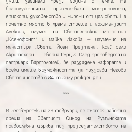
души, загинали преди година в Темпе. На
богослуженията присъстваха митрополити,
епископи, духовенство и миряни от цял свят. На
почетно място в храма стоеше и архимандрит
Алексий, игумен на Светогорския манастир
„Ксенофонт“ и майка Иакова – игумения на
манастира „Свети Йоан Предтеча“, край село
Акритохори – Северна Гърция. След проповедта на
патриарх Вартоломей, бе раздадена нафората и
всеки имаше възможността да поздрави Негово
Светейшество с 84-тия му рожден ден.
***
В четвъртък, на 29 февруари, се състоя работна
среща на Светият Синод на Румънската
православна църква под председателството на