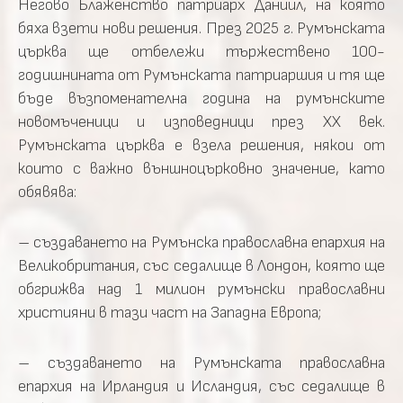
Негово Блаженство патриарх Даниил, на която
бяха взети нови решения. През 2025 г. Румънската
църква ще отбележи тържествено 100-
годишнината от Румънската патриаршия и тя ще
бъде възпоменателна година на румънските
новомъченици и изповедници през XX век.
Румънската църква е взела решения, някои от
които с важно външноцърковно значение, като
обявява:
– създаването на Румънска православна епархия на
Великобритания, със седалище в Лондон, която ще
обгрижва над 1 милион румънски православни
християни в тази част на Западна Европа;
– създаването на Румънската православна
епархия на Ирландия и Исландия, със седалище в