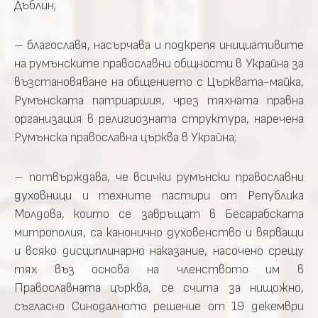
Дъблин;
– благославя, насърчава и подкрепя инициативите
на румънските православни общности в Украйна за
възстановяване на общението с Църквата-майка,
Румънската патриаршия, чрез тяхната правна
организация в религиозната структура, наречена
Румънска православна църква в Украйна;
– потвърждава, че всички румънски православни
духовници и техните пастири от Република
Молдова, които се завръщат в Бесарабската
митрополия, са канонично духовенство и вярващи
и всяко дисциплинарно наказание, насочено срещу
тях въз основа на членството им в
Православната църква, се счита за нищожно,
съгласно Синодалното решение от 19 декември