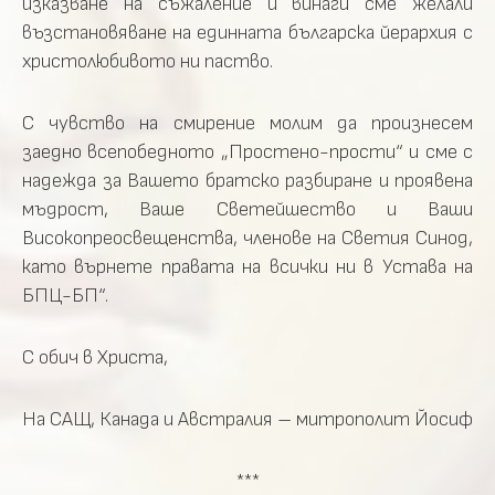
изказване на съжаление и винаги сме желали
възстановяване на единната българска йерархия с
христолюбивото ни паство.
С чувство на смирение молим да произнесем
заедно всепобедното „Простено-прости“ и сме с
надежда за Вашето братско разбиране и проявена
мъдрост, Ваше Светейшество и Ваши
Високопреосвещенства, членове на Светия Синод,
като върнете правата на всички ни в Устава на
БПЦ-БП“.
С обич в Христа,
На САЩ, Канада и Австралия – митрополит Йосиф
***