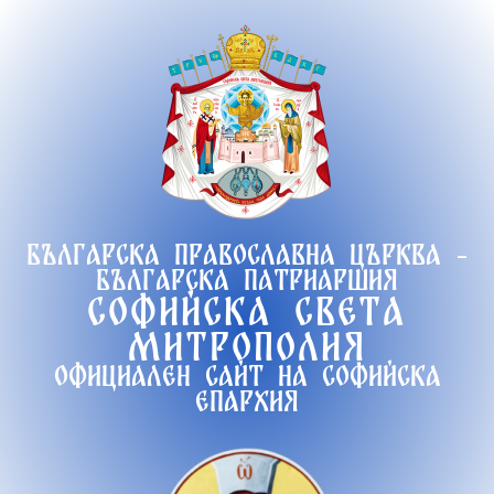
Продължете
към
съдържанието
Българска православна църква -
Българска патриаршия
Софийска света
митрополия
Официален сайт на софийска
епархия