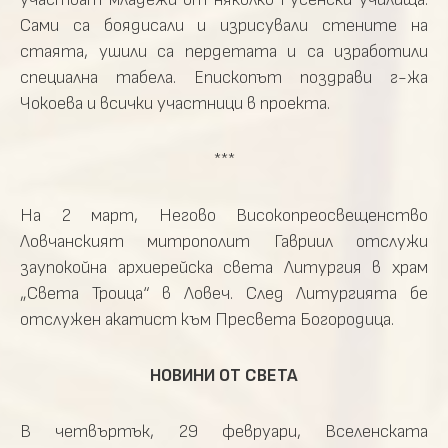
Сами са боядисали и изрисували стените на
стаята, ушили са пердетата и са изработили
специална табела. Епископът поздрави г-жа
Чокоева и всички участници в проекта.
***
На 2 март, Негово Високопреосвещенство
Ловчанският митрополит Гавриил отслужи
заупокойна архиерейска света Литургия в храм
„Света Троица“ в Ловеч. След Литургията бе
отслужен акатист към Пресвета Богородица.
НОВИНИ ОТ СВЕТА
В четвъртък, 29 февруари, Вселенската