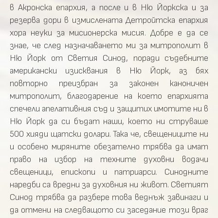
в Акронска епархия, а после и в Ню Йоркска и за
резерва дори в измислената Детройтска епархия
хора неуки за мисионерска мисия. Добре е да се
знае, че след назначаването ми за митрополит в
Ню Йорк от Светия Синод, поради съдебните
американски изисквания в Ню Йорк, аз бях
повторно преизбран за законен каноничен
митрополит, благодарение на което епархията
спечели апелативния съд и защитих имотите ни в
Ню Йорк да си бъдат наши, което ни струваше
500 хияди щатски долари. Така че, свещениците ни
и особено миряните обезателно трябва да имат
право на избор на техните духовни водачи
свещеници, епископи и патриарси. Синодните
наредби са вредни за духовния ни живот. Светият
Синод трябва да разбере това веднъж завинаги и
да отмени на следващото си заседание този враг