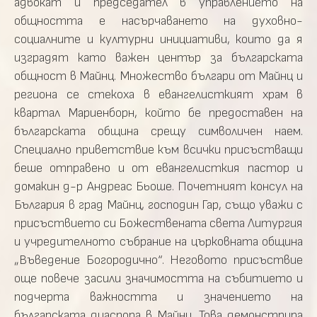
адвокат и председател в управлението на
общността е насърчаването на духовно-
социалните и културни инициативи, които да я
изградят като важен център за българската
общност в Майнц. Множество българи от Майнц и
региона се стекоха в евангелисткият храм в
квартал Мариенборн, който бе предоставен на
българската община срещу символичен наем.
Специално приветствие към всички присъстващи
беше отправено и от евангелисткия пастор и
домакин д-р Андреас Бьоше. Почетният консул на
България в град Майнц, господин Гар, също уважи с
присъствието си Божествената света Литургия
и учредителното събрание на църковната община
„Въведение Богородично“. Неговото присъствие
още повече засили значимостта на събитието и
подчерта важността и значението на
българската диаспора в Майнц. Това демонстрира