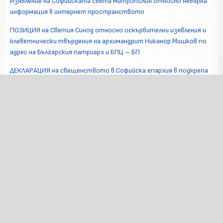
Изявление на Софийската света митрополия относно невярна
информация в интернет пространството
ПОЗИЦИЯ на Светия Синод относно оскърбителни изявления и
клеветнически твърдения на архимандрит Никанор Мишков по
адрес на Българския патриарх и БПЦ – БП
ДЕКЛАРАЦИЯ на свещенството в Софийска епархия в подкрепа
на Негово Светейшество Софийския митрополит и Български
патриарх Даниил
В Софийската света митрополия се проведе свещеническа
конференция по въпроси на пастирското служение
Изявление на Софийската света митрополия относно наложен
„аргос“ на архимандрит Никанор
АРХИВ
ЮЛИ 2026
ЮНИ 2026
МАЙ 2026
АПРИЛ 2026