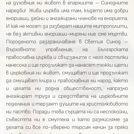
на духовния ни живот в епархиите – Синодните
наредби! Жива църква има там, където има добри
енориаши, дейни и ангажирани членове на енорията.
И как не могат да разберат нашите митрополити,
че без активни енориаши-миряни ние сме мъртви.
Породеното разграничаване в Светия Синод –
Върховното управление, на Българската
православна църква и свързаните с него постъпки
нанесоха и ще продължат да нанасят тежки щети
в църковния ни живот, смущават и ще продължат
да смущават клира и православния ни народ, както
и цялата ни родна общественост, напразно
ангажират труда и средствата на църковните
поделения и терзаят душите на христолюбивото
ни паство. Поради това сърцата ни са неспокойни,
съвестта ни е смутена и като размисляме за
делата си все по-уверено търсим начин за пряко