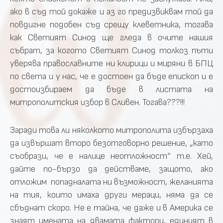
ако в съд той докаже и аз го предизвиквам той да
повдигне подобен съд срещу клеветника, тогава
как Светият Синод ще гледа в очите нашия
събрат, за когото Светият Синод толкоз пъти
уверява православните ни клирици и миряни в БПЦ
по света и у нас, че е достоен да бъде епископ и е
достоизбираем да бъде в листата на
митрополитския избор в Сливен. Тогава???!!!
Заради това ли няколкото митрополита избързаха
да извършат второ безотговорно решение, „като
съобрази, че е налице неотложност“ т.е. Хей,
дайте по-бързо да действаме, защото, ако
отложим попадналата ни възможност, желанията
на тия, които имаха други мераци, няма да се
сбъднат скоро. Не е тайна, че даже и в Америка се
знаят имената на двамата фактори, единият в