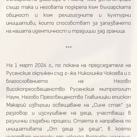
също така и неговата подкрепа към българската
общност и към религиозните и културни
инициативи, които способстват за запазването
на нашата идентичност и традиции зад граница.
***
На 1 март 2024 г., по покана на председателя на
Русенския окръжен съд г-жа Николинка Чокоева и с
благословението на Негово
Високопреосвещенство Русенския митрополит
Наум, Негово Преосвещенство Главиницки епископ
Макарий извърши освещаване на „Синя стая“ за
разговор и изслушване на деца, участващи в
различни съдебни процеси. Стаята е направена по
инициативата „От деца за деца“, в която
участват младежи от няколко Русенски училища.