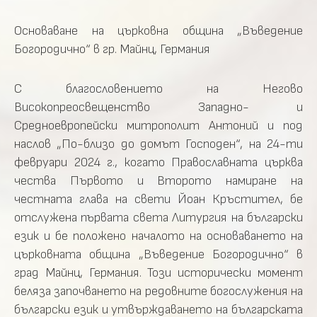
Основаване на църковна община „Въведение
Богородично“ в гр. Майнц, Германия
С благословението на Негово
Високопреосвещенство Западно- и
Средноевропейски митрополит Антоний и под
наслов „По-близо до домът Господен“, на 24-ти
февруари 2024 г., когато Православната църква
чества Първото и Второто намиране на
честната глава на свети Йоан Кръстител, бе
отслужена първата света Литургия на български
език и бе положено началото на основаването на
църковната община „Въведение Богородично“ в
град Майнц, Германия. Този исторически момент
беляза започването на редовните богослужения на
български език и утвърждаването на българската