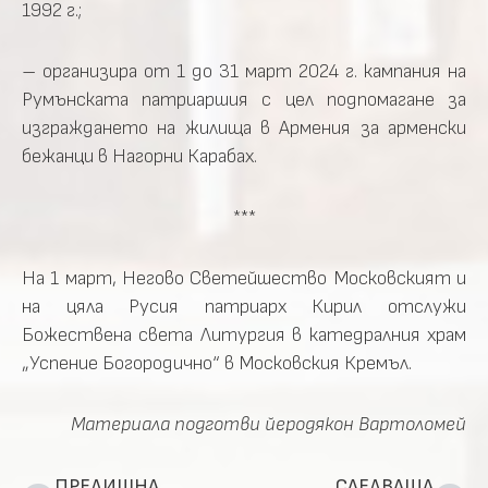
1992 г.;
– организира от 1 до 31 март 2024 г. кампания на
Румънската патриаршия с цел подпомагане за
изграждането на жилища в Армения за арменски
бежанци в Нагорни Карабах.
***
На 1 март, Негово Светейшество Московският и
на цяла Русия патриарх Кирил отслужи
Божествена света Литургия в катедралния храм
„Успение Богородично“ в Московския Кремъл.
Материала подготви йеродякон Вартоломей
ПРЕДИШНА
СЛЕДВАЩА