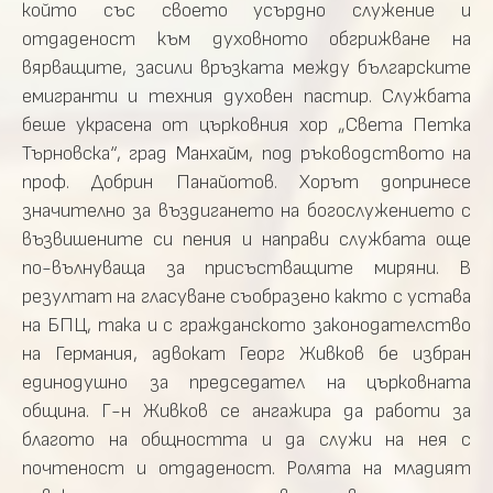
който със своето усърдно служение и
отдаденост към духовното обгрижване на
вярващите, засили връзката между българските
емигранти и техния духовен пастир. Службата
беше украсена от църковния хор „Света Петка
Търновска“, град Манхайм, под ръководството на
проф. Добрин Панайотов. Хорът допринесе
значително за въздигането на богослужението с
възвишените си пения и направи службата още
по-вълнуваща за присъстващите миряни. В
резултат на гласуване съобразено както с устава
на БПЦ, така и с гражданското законодателство
на Германия, адвокат Георг Живков бе избран
единодушно за председател на църковната
община. Г-н Живков се ангажира да работи за
благото на общността и да служи на нея с
почтеност и отдаденост. Ролята на младият