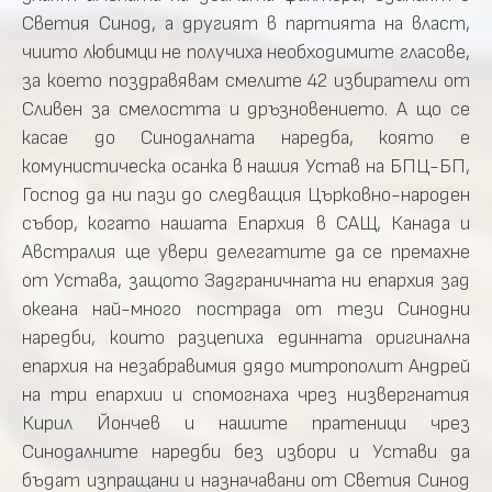
Светия Синод, а другият в партията на власт,
чиито любимци не получиха необходимите гласове,
за което поздравявам смелите 42 избиратели от
Сливен за смелостта и дръзновението. А що се
касае до Синодалната наредба, която е
комунистическа осанка в нашия Устав на БПЦ-БП,
Господ да ни пази до следващия Църковно-народен
събор, когато нашата Епархия в САЩ, Канада и
Австралия ще увери делегатите да се премахне
от Устава, защото Задграничната ни епархия зад
океана най-много пострада от тези Синодни
наредби, които разцепиха единната оригинална
епархия на незабравимия дядо митрополит Андрей
на три епархии и спомогнаха чрез низвергнатия
Кирил Йончев и нашите пратеници чрез
Синодалните наредби без избори и Устави да
бъдат изпращани и назначавани от Светия Синод