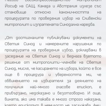
Йосиф на САЩ, Канада и Австралия излезе със
становище относно каноничността на
процедурата по проведения избор на Сливенски
митрополит и изпратената Синодална наредба.
„От достигналите публикувани документи на
Светия Синод и намерените нарушения по
процедурата на проведения избор, докладвани в
заседание на Светия Синод и веднага взетото
решение от митрополити-членове на Светия
Синод, мисля, че касирането на избора, който е все
още в процедура и увереността ми, че
обвинението на избирателя за деянието на
получилия най-много гласове епископ, е
прибързано, недоказано и безотговорно. И още,
вината, ако има такава е много строго наказана,
която епископът в немилост не заслужава. Ами,