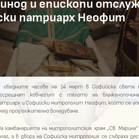
инод и епископи отслуж
рски патриарх Неофит
 обедните часове на 14 март в Софийска света 
посрещнат ковчегът с тялото на блаженопочина
атриарх и Софийски митрополит Неофит, който се упо
лед продължително боледуване.
а камбанарията на митрополитския храм „Св. Марина“
лаг, а в двора на Софийска митрополия се събраха д