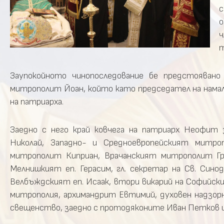
с
о
ч
т
Заупокойното чинопоследование бе предстоявано
митрополит Йоан, който като председател на нама
на патриарха.
Заедно с него край ковчега на патриарх Неофит
Николай, Западно- и Средноевропейският митр
митрополит Киприан, Врачанският митрополит Г
Мелнишкият еп. Герасим, гл. секретар на Св. Сино
Велбъждският еп. Исаак, втори викарий на Софийск
митрополия, архимандрит Евтимий, духовен надзорн
свещенство, заедно с протодяконите Иван Петков и