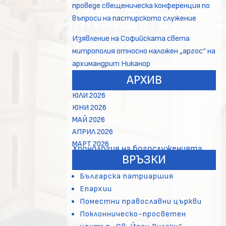
проведе свещеническа конференция по
въпроси на пастирското служение
Изявление на Софийската света
митрополия относно наложен „аргос“ на
архимандрит Никанор
АРХИВ
ЮЛИ 2026
ЮНИ 2026
МАЙ 2026
АПРИЛ 2026
МАРТ 2026
Хронология на богослуженията
ВРЪЗКИ
Българска патриаршия
Епархии
Поместни православни църкви
Поклонническо-просветен