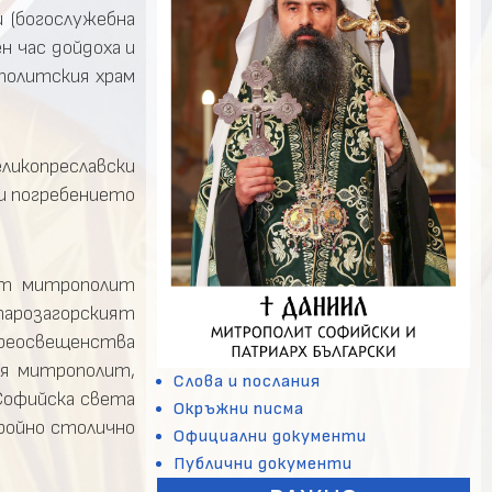
 (богослужебна
н час дойдоха и
политския храм
ликопреславски
и погребението
ият митрополит
арозагорският
реосвещенства
ия митрополит,
Слова и послания
Софийска света
Окръжни писма
ройно столично
Официални документи
Публични документи