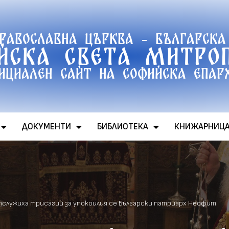
православна църква - Българска
йска света митро
ициален сайт на софийска епар
ДОКУМЕНТИ
БИБЛИОТЕКА
КНИЖАРНИЦ
тслужиха трисагий за упокоилия се Български патриарх Неофит