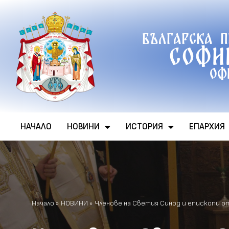
Продължете
Българска 
към
Софи
съдържанието
Оф
НАЧАЛО
НОВИНИ
ИСТОРИЯ
ЕПАРХИЯ
Начало
»
НОВИНИ
»
Членове на Светия Синод и епископи о