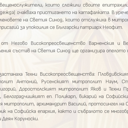
вещенослужители, които сложили своите епитрахили
дежда) очакваха пристигането на катафалката. В урече
леновете на Светия Синод, които отслужиха в митро
рисагий за упокоилия се Български патриарх Неофит.
 от Негово Високопреосвещенство Варненския и Ве
ления състав на Светия Синод ще организира опелото 
 застанаха Техни Високопреосвещенства: Пловдивск
ополит Антоний, Русенският митрополит Наум, Ст
ригорий, Доростолският митрополит Яков и Техни П
д, Белоградчишкият еп. Поликарп, викарий на Софийск
ия митрополит, архимандрит Василий, протосингел на 
ик на Софийска епархия, както и събралото се многоб
 Деян Коруноски.