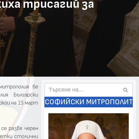
иха трисагий за
митрополия бе
лия Български
СОФИЙСКИ МИТРОПОЛИТ
кои на 13 март
 се развя черен
есетки столични