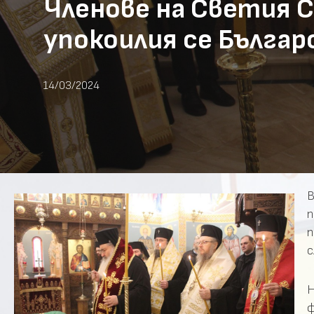
Членове на Светия С
упокоилия се Бълга
14/03/2024
В
п
с
Н
ф