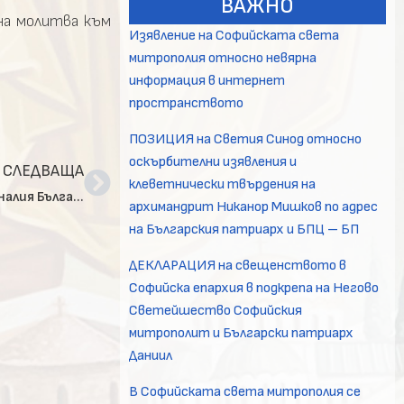
ВАЖНО
ена молитва към
Изявление на Софийската света
митрополия относно невярна
информация в интернет
пространството
ПОЗИЦИЯ на Светия Синод относно
оскърбителни изявления и
СЛЕДВАЩА
клеветнически твърдения на
Трисагий в Софийска митрополия за блаженопочиналия Български патриарх Неофит
архимандрит Никанор Мишков по адрес
на Българския патриарх и БПЦ – БП
ДЕКЛАРАЦИЯ на свещенството в
Софийска епархия в подкрепа на Негово
Светейшество Софийския
митрополит и Български патриарх
Даниил
В Софийската света митрополия се