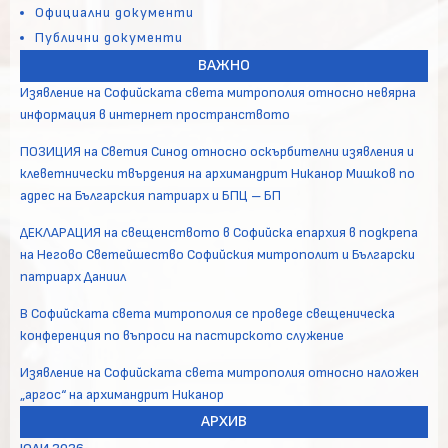
Официални документи
Публични документи
ВАЖНО
Изявление на Софийската света митрополия относно невярна
информация в интернет пространството
ПОЗИЦИЯ на Светия Синод относно оскърбителни изявления и
клеветнически твърдения на архимандрит Никанор Мишков по
адрес на Българския патриарх и БПЦ – БП
ДЕКЛАРАЦИЯ на свещенството в Софийска епархия в подкрепа
на Негово Светейшество Софийския митрополит и Български
патриарх Даниил
В Софийската света митрополия се проведе свещеническа
конференция по въпроси на пастирското служение
Изявление на Софийската света митрополия относно наложен
„аргос“ на архимандрит Никанор
АРХИВ