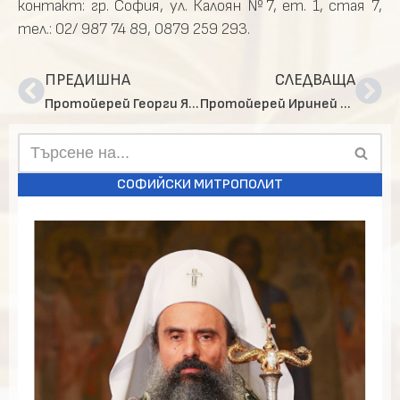
контакт: гр. София, ул. Калоян №7, ет. 1, стая 7,
тел.: 02/ 987 74 89, 0879 259 293.
ПРЕДИШНА
СЛЕДВАЩА
Протойерей Георги Янъков и психологът Красимир Иванов в последния брой на „Стълба към небето“ преди лятната пауза (ВИДЕО)
Протойерей Ириней Митов и режисьорът Атанас Христосков в новия брой на „Стълба към небето“ (ВИДЕО)
СОФИЙСКИ МИТРОПОЛИТ