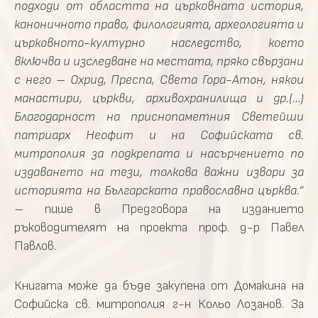
подходи от областта на църковната история,
каноничното право, филологията, археологията и
църковното-културно наследство, което
включва и изследване на местата, пряко свързани
с него – Охрид, Преспа, Света Гора-Атон, някои
манастири, църкви, архивохранилища и др.(…)
Благодарност на приснопаметния Светейши
патриарх Неофит и на Софийската св.
митрополия за подкрепата и насърчението по
издаването на тези, толкова важни извори за
историята на Българската православна църква.“
– пише в Предговора на изданието
ръководителят на проекта проф. д-р Павел
Павлов.
Книгата може да бъде закупена от Домакина на
Софийска св. митрополия г-н Кольо Лозанов. За