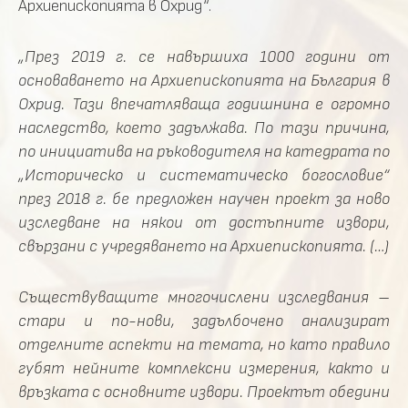
Архиепископията в Охрид“.
„През 2019 г. се навършиха 1000 години от
основаването на Архиепископията на България в
Охрид. Тази впечатляваща годишнина е огромно
наследство, което задължава. По тази причина,
по инициатива на ръководителя на катедрата по
„Историческо и систематическо богословие“
през 2018 г. бе предложен научен проект за ново
изследване на някои от достъпните извори,
свързани с учредяването на Архиепископията. (…)
Съществуващите многочислени изследвания –
стари и по-нови, задълбочено анализират
отделните аспекти на темата, но като правило
губят нейните комплексни измерения, както и
връзката с основните извори. Проектът обедини