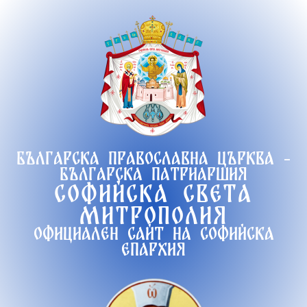
Продължете
към
съдържанието
Българска православна църква -
Българска патриаршия
Софийска света
митрополия
Официален сайт на софийска
епархия