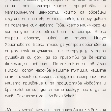
неща от материалните придобивки и
материалните ценности, които са обсебили
съзнанието на съвременния човек, и не му дават
да погледне към небето. Това, което най-много ни
липсва днес е любовта, братя и сестри. Всеки
търси своето, никой не търси Иисус
Христовото. Всеки търси да устрои собствения
си дом, тук на земята, а не се труди да устрои
душевния си дом, да го приготви за вечното
живелище на небесата. По молитвите на св. Иван
Рилски Господ насочва нашите пътища, нашите
стъпки, умове и желания, сърдечни намерения към
нашето призвание и да процъфтява любовта и
братолюбието, единството между нас и да се
слави Божието име – во веки веков“.
„Многая лета“ изпяха на патриарх Даниил в Рилския