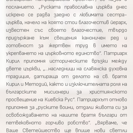
посланието. „Руската православна църква днес
искрено се радва заедно с любимата сестра-
църква, начело на която стои благочестив йерарх,
известен със своето благочестие, твърдо
придържане към свещения каноничен ред и
готовност за жертвен труд в името на
укрепването на църковното единство“. Патриарх
Кирил припомня историческите връзки между
двете църкви, „…наследници на славянска духовна
традиция, датираща от делото на св. братя
Кирил и Методий, както и изключителната роля на
българските мисионери за християнското
просвещение на Киевска Рус“. Патриархът отново
припомня за „руските воини, отдали живота си за
освобождаването на нашите братя българи от
петвековното горчиво робство“. „Вярваме, че
Ваше Светейшество ще впише нови светли