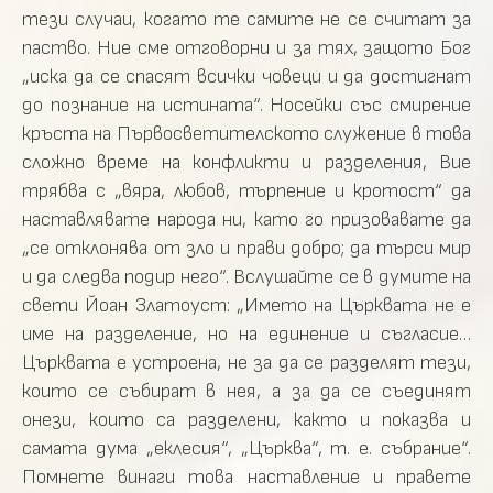
тези случаи, когато те самите не се считат за
паство. Ние сме отговорни и за тях, защото Бог
„иска да се спасят всички човеци и да достигнат
до познание на истината“. Носейки със смирение
кръста на Първосветителското служение в това
сложно време на конфликти и разделения, Вие
трябва с „вяра, любов, търпение и кротост“ да
наставлявате народа ни, като го призовавате да
„се отклонява от зло и прави добро; да търси мир
и да следва подир него“. Вслушайте се в думите на
свети Йоан Златоуст: „Името на Църквата не е
име на разделение, но на единение и съгласие…
Църквата е устроена, не за да се разделят тези,
които се събират в нея, а за да се съединят
онези, които са разделени, както и показва и
самата дума „еклесия“, „Църква“, т. е. събрание“.
Помнете винаги това наставление и правете