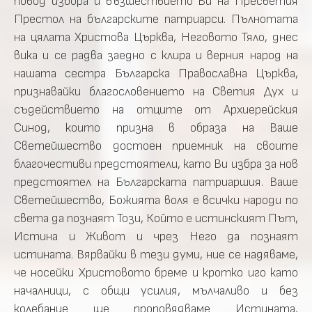
повод избора и възшествието Ви на Пресветия
Престол на българските патриарси. Пълнотата
на цялата Христова Църква, Неговото Тяло, днес
вика и се радва заедно с клира и верния народ на
нашата сестра Българска Православна Църква,
признавайки благословението на Светия Дух и
съдействието на отците от Архиерейския
Синод, които призна в образа на Ваше
Светейшество достоен приемник на своите
благочестиви предстоятели, като Ви избра за нов
предстоятел на Българската патриаршия. Ваше
Светейшество, Божията воля е всички народи по
света да познаят Този, Който е истинският Път,
Истина и Живот и чрез Него да познаят
истината. Вярвайки в тези думи, ние се надяваме,
че носейки Христовото бреме и кротко иго като
началници, с общи усилия, мълчаливо и без
колебание ще проповядваме Истината,