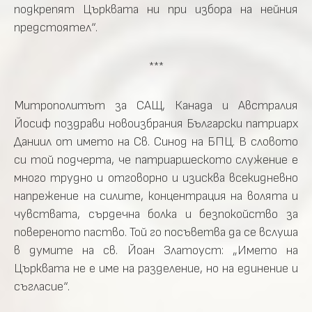
подкрепят Църквата ни при избора на нейния
предстоятел“.
***
Митрополитът за САЩ, Канада и Австралия
Йосиф поздрави новоизбрания Български патриарх
Даниил от името на Св. Синод на БПЦ. В словото
си той подчерта, че патриаршеското служение е
много трудно и отговорно и изисква всекидневно
напрежение на силите, концентрация на волята и
чувствата, сърдечна болка и безпокойство за
повереното паство. Той го посъветва да се вслуша
в думите на св. Йоан Златоуст: „Името на
Църквата не е име на разделение, но на единение и
съгласие“.