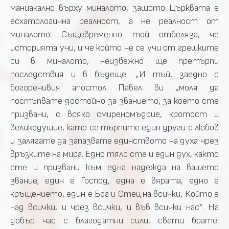
маниакално върху миналото, защото Църквата е
есхатологична реалност, а не реалност от
миналото. Същевременно той отбеляза, че
историята учи, и че който не се учи от грешките
си в миналото, неизбежно ще претърпи
последствия и в бъдеще. „И тъй, заедно с
богоречивия апостол Павел ви „моля да
постъпвате достойно за званието, за което сте
призвани, с всяко смиреномъдрие, кротост и
великодушие, като се търпите един други с любов
и залягате да запазвате единството на духа чрез
връзките на мира. Едно тяло сте и един дух, както
сте и призвани към една надежда на вашето
звание; един е Господ, една е вярата, едно е
кръщението, един е Бог и Отец на всички, Който е
над всички, и чрез всички, и във всички нас“. На
добър час с благодатни сили, свети брате!