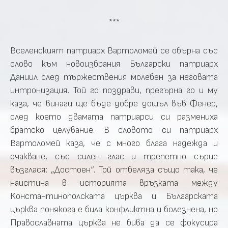
***
Вселенският патриарх Вартоломей се обърна със
слово към новоизбрания Български патриарх
Даниил след тържествения молебен за неговата
интронизация. Той го поздрави, прегърна го и му
каза, че винаги ще бъде добре дошъл във Фенер,
след което двамата патриарси си размениха
братско целувание. В словото си патриарх
Вартоломей каза, че с много блага надежда и
очакване, със силен глас и трепетно сърце
възглася: „Достоен“. Той отбеляза също така, че
наистина в историята връзката между
Константинополската църква и Българската
църква понякога е била конфликтна и болезнена, но
Православната църква не бива да се фокусира