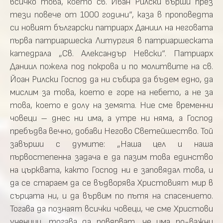
всичко това, което св. Иван Рилски върши през
тези повече от 1000 години“, каза в проповедта
си новият български патриарх Даниил на неговата
първа патриаршеска Литургия в патриаршеската
катедрала „Св. Александър Невски“. Патриарх
Даниил пожела под покрова и по молитвите на св.
Йоан Рилски Господ да ни събира да бъдем едно, да
мислим за това, което е горе на небето, а не за
това, което е долу на земята. Ние сме временни
човеци – днес ни има, а утре ни няма, а Господ
пребъдва вечно, добави Негово Светейшество. Той
завърши с думите: „Наша цел и наша
първостепенна задача е да пазим това единство
на църквата, както Господ ни е заповядал това, и
да се стараем да се въдворява Христовият мир в
сърцата ни, и да вървим по пътя на спасението.
Тогава да познаят всички човеци, че сме Христови
ученици, тогава да повярват, че има по-важни