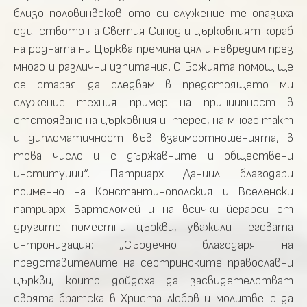
близо половинвековното си служение те опазиха
единството на Светия Синод и църковният кораб
на родната ни Църква премина цял и невредим през
много и различни изпитания. С Божията помощ ще
се старая да следвам в предстоящето ми
служение техния пример на принципност в
отстояване на църковния интерес, на много такт
и дипломатичност във взаимоотношенията, в
това число и с държавните и обществени
институции“. Патриарх Даниил благодари
поименно на Константинополския и Вселенски
патриарх Вартоломей и на всички йерарси от
другите поместни църкви, уважили неговата
интронизация: „Сърдечно благодаря на
представителите на сестринските православни
църкви, които дойдоха да засвидетелстват
своята братска в Христа любов и молитвено да