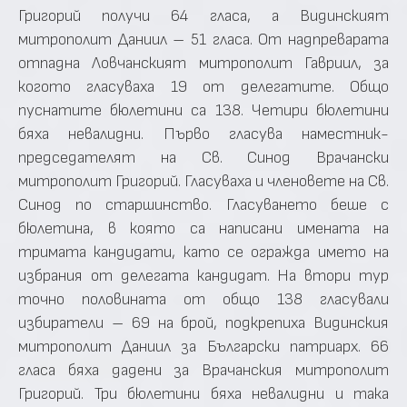
Григорий получи 64 гласа, а Видинският
митрополит Даниил – 51 гласа. От надпреварата
отпадна Ловчанският митрополит Гавриил, за
когото гласуваха 19 от делегатите. Общо
пуснатите бюлетини са 138. Четири бюлетини
бяха невалидни. Първо гласува наместник-
председателят на Св. Синод Врачански
митрополит Григорий. Гласуваха и членовете на Св.
Синод по старшинство. Гласуването беше с
бюлетина, в която са написани имената на
тримата кандидати, като се огражда името на
избрания от делегата кандидат. На втори тур
точно половината от общо 138 гласували
избиратели – 69 на брой, подкрепиха Видинския
митрополит Даниил за Български патриарх. 66
гласа бяха дадени за Врачанския митрополит
Григорий. Три бюлетини бяха невалидни и така