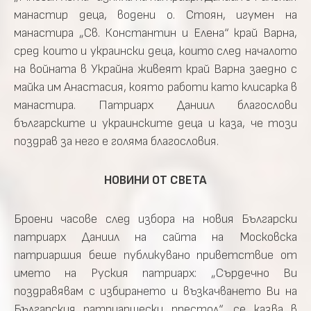
манастир деца, водени о. Стоян, игумен на
манастира „Св. Константин и Елена“ край Варна,
сред които и украински деца, които след началото
на войната в Украйна живеят край Варна заедно с
майка им Анастасия, която работи като клисарка в
манастира. Патриарх Даниил благослови
българските и украинските деца и каза, че този
поздрав за него е голяма благословия.
НОВИНИ ОТ СВЕТА
Броени часове след избора на новия Български
патриарх Даниил на сайта на Московска
патриаршия беше публикувано приветствие от
името на Руския патриарх: „Сърдечно Ви
поздравявам с избирането и възкачването Ви на
Българския патриаршески престол“, се казва в