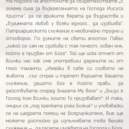
та подобно на апостолите да свидетелствате „с
голяма сила за възкресението на Господа Иисуса
Христа“, да се грижите вярата да възраства и
„взаимната любов у всеки едного… да изобилва“.
Патриаршеското служение е необичайно трудно и
отговорно. По думите на свети апостол Павел
„никой се сам не сдобива с тая почест, освен оня,
който е призван от Бога“. Той ще иска отчет от
всички нас как сме употребили дадените ни от
Него таланти. „Имайки в себе си словото на
живота …със страх и трепет вършете Вашето
служение, защото Бог е Който прави… да
действувате според благата Му воля“ и „близо е
Господ към всички, които Го призовават“. И така,
смирил се „под крепката ръка Божия“ и уповавайки
се на щедрата помощ на Вседържителя, Вие ще
можете достойно да изпълнявате това велико
служение – „да пасете църквата на Господа и Бога,