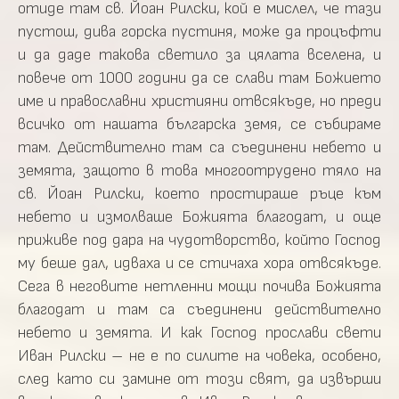
отиде там св. Йоан Рилски, кой е мислел, че тази
пустош, дива горска пустиня, може да процъфти
и да даде такова светило за цялата вселена, и
повече от 1000 години да се слави там Божието
име и православни християни отвсякъде, но преди
всичко от нашата българска земя, се събираме
там. Действително там са съединени небето и
земята, защото в това многоотрудено тяло на
св. Йоан Рилски, което простираше ръце към
небето и измолваше Божията благодат, и още
приживе под дара на чудотворство, който Господ
му беше дал, идваха и се стичаха хора отвсякъде.
Сега в неговите нетленни мощи почива Божията
благодат и там са съединени действително
небето и земята. И как Господ прослави свети
Иван Рилски – не е по силите на човека, особено,
след като си замине от този свят, да извърши