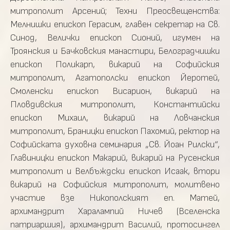
митрополит Арсений; Техни Преосвещенства:
Мелнишки епископ Герасим, главен секретар на Св.
Синод, Велички епископ Сионий, игумен на
Троянския и Бачковския манастири, Белоградчишки
епископ Поликарп, викарий на Софийския
митрополит, Агатополски епископ Йеротей,
Смоленски епископ Висарион, викарий на
Пловдивския митрополит, Константийски
епископ Михаил, викарий на Ловчанския
митрополит, Браницки епископ Пахомий, ректор на
Софийската духовна семинария „Св. Йоан Рилски“,
Главиницки епископ Макарий, викарий на Русенския
митрополит и Велбъждски епископ Исаак, втори
викарий на Софийския митрополит, молитвено
участие взе Никополският еп. Матей,
архимандрит Харалампий Ничев (Вселенска
патриаршия), архимандрит Василий, протосингел