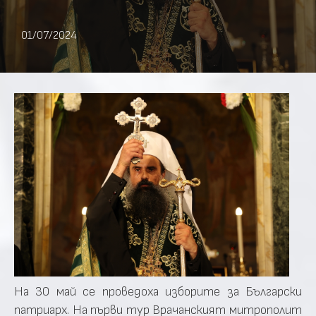
01/07/2024
На 30 май се проведоха изборите за Български
патриарх. На първи тур Врачанският митрополит