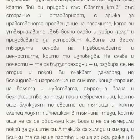
която Той си придоби със Своята кръв“ със
старание и отговорност, с грижа за
нравственото просвещение на пасомите, като ги
утвърждавате „във всяко слово и добро дело“ и
призовавате да устройват живота си върху
твърдата основа на Православието и
ценностите, които то изповядва. Не слава и
почести – те са бързопреходни – и, разбира се, не
отдих и покой Ви очакват занапред, но
всекидневно напрежение на силите, концентрация
на волята и чувствата, сърдечна болка и
безпокойство за тези наши съвременници, които
още блуждаят по своите си пътища и, както
слепец ходят пипнешком в тъмнина, тези, които
още не са се обърнали към Бога и не са намерили
покой за душите си. А такива са хиляди и хиляди, и
всички те са наше паство и наша грижа, даже и в