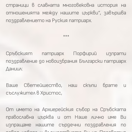
страници в славната многовековна история на
отношенията между нашите църкви“, завършва
поздравлението на Руския патриарх.
***
Сръбският патриарх Порфирий изпрати
поздравление до новоизбрания Български патриарх
Даниил:
Ваше Светейшество, наш скъпи брате и
съслужител в Христос,
От името на Архиерейския събор на Сръбската
православна църква и от Наше лично име Ви
изпращаме нашите сърдечни поздравления по