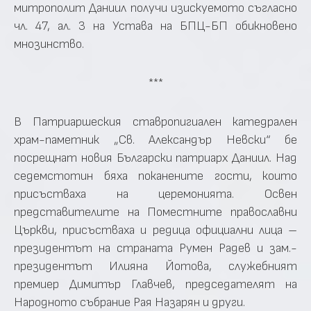
митрополит Даниил получи изискуемото съгласно
чл. 47, ал. 3 на Устава на БПЦ-БП обикновено
мнозинство.
***
В Патриаршеския ставропигиален катедрален
храм-паметник „Св. Александър Невски“ бе
посрещнат новия Български патриарх Даниил. Над
седемстотин бяха поканените гости, които
присъстваха на церемонията. Освен
представителите на Поместните православни
Църкви, присъстваха и редица официални лица –
президентът на страната Румен Радев и зам.-
президентът Илияна Йотова, служебният
премиер Димитър Главчев, председателят на
Народното събрание Рая Назарян и други.