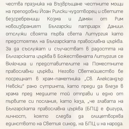
чества празника на Възвръщане честните мощи
на преподобни Йоан Рилски чудотворец и светите
безсребреници Козма и Дамян от Рим
новоизбраният Български патриарх Даниил
отслужи своята първа света Литургия като
предстоятел на Българската православна църква.
За да съслужат и съучастват в радостта на
Българската църква в Божествената Литургия се
включиха и представителите на Поместните
православни църкви. Негово Светейшество бе
посрещнат в храм-паметника „Св. Александър
Невски“ рано сутринта, като преди да влезе в
храма пред медиите той отправи и едно от
първите си послания, като каза, „че главата на
Българската православна църква (БПЦ) е фигура,
личност, която следва да олицетворява
единството на Светия синод, на БПЦ и на народа.