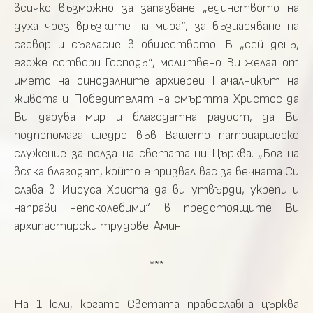
всичко възможно за запазване „единството на
духа чрез връзките на мира“, за възцаряване на
сговор и съгласие в обществото. В „сей день,
егоже сотвори Господь“, молитвено Ви желая от
името на синодалните архиереи Началникът на
живота и Победителят на смъртта Христос да
Ви дарува мир и благодатна радост, да Ви
подпопомага щедро във Вашето патриаршеско
служение за полза на светата ни Църква. „Бог на
всяка благодат, който е призвал вас за вечната Си
слава в Иисуса Христа да ви утвърди, укрепи и
направи непоколебими“ в предстоящите Ви
архипастирски трудове. Амин.
***
На 1 юли, когато Светата православна църква