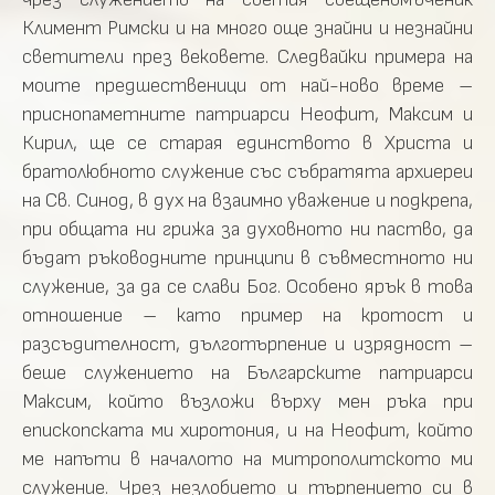
Климент Римски и на много още знайни и незнайни
светители през вековете. Следвайки примера на
моите предшественици от най-ново време –
приснопаметните патриарси Неофит, Максим и
Кирил, ще се старая единството в Христа и
братолюбното служение със събратята архиереи
на Св. Синод, в дух на взаимно уважение и подкрепа,
при общата ни грижа за духовното ни паство, да
бъдат ръководните принципи в съвместното ни
служение, за да се слави Бог. Особено ярък в това
отношение – като пример на кротост и
разсъдителност, дълготърпение и изрядност –
беше служението на Българските патриарси
Максим, който възложи върху мен ръка при
епископската ми хиротония, и на Неофит, който
ме напъти в началото на митрополитското ми
служение. Чрез незлобието и търпението си в