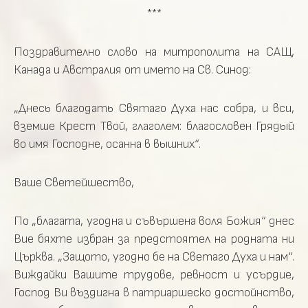
***
Поздравително слово на митрополита на САЩ,
Канада и Австралия от името на Св. Синод:
„Днесь благодать Святаго Духа нас собра, и вси,
вземше Крест Твой, глаголем: благословен Грядый
во имя Господне, осанна в вышних“.
Ваше Светейшество,
По „благата, угодна и съвършена воля Божия“ днес
Вие бяхте избран за предстоятел на родната ни
Църква. „Защото, угодно бе на Светаго Духа и нам“.
Виждайки Вашите трудове, ревност и усърдие,
Господ Ви въздигна в патриаршеско достойнство,