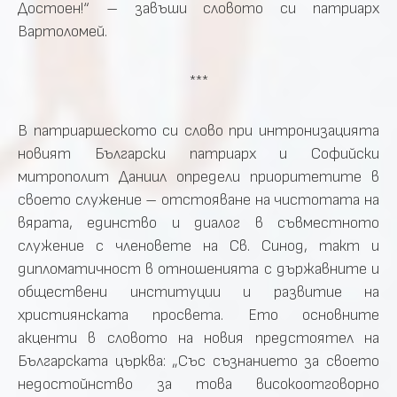
Достоен!“ – завъши словото си патриарх
Вартоломей.
***
В патриаршеското си слово при интронизацията
новият Български патриарх и Софийски
митрополит Даниил определи приоритетите в
своето служение – отстояване на чистотата на
вярата, единство и диалог в съвместното
служение с членовете на Св. Синод, такт и
дипломатичност в отношенията с държавните и
обществени институции и развитие на
християнската просвета. Ето основните
акценти в словото на новия предстоятел на
Българската църква: „Със съзнанието за своето
недостойнство за това високоотговорно