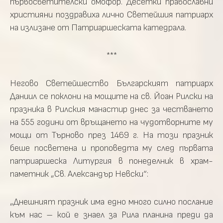
първосветителски омофор. Десетки православни
християни поздравиха лично Светейшия патриарх
на излизане от Патриаршеската катедрала.
***
Негово Светейшество Българският патриарх
Даниил се поклони на мощите на св. Йоан Рилски на
празника в Рилския манастир днес за честването
на 555 години от връщането на чудотворните му
мощи от Търново през 1469 г. На този празник
беше посветена и проповедта му след първата
патриаршеска Литургия в понеделник в храм-
паметник „Св. Александър Невски“:
„Днешният празник има едно много силно послание
към нас – кой е знаел за Рила планина преди да