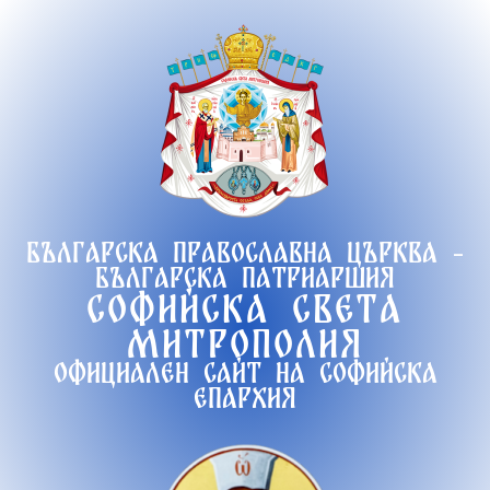
Продължете
към
съдържанието
Българска православна църква -
Българска патриаршия
Софийска света
митрополия
Официален сайт на софийска
епархия