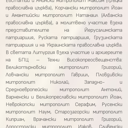
Евстатий и Янински митрополит Максим (Гръцка
православна църква), Корчански митрополит Йоан
и Амантийски митрополит Натанаил (Албанска
православна църква), а молитвено участие взеха
представителите на Йерусалимската
патриаршия, Руската патриаршия, Грузинската
патриаршия и на Украинската православна църква.
В светата Литургия взеха участие и архиереите
на БПЦ – Техни Високопреосвещенства:
Великотърновски митрополит Григорий,
Ловчански митрополит Гавриил, Пловдивски
митрополит Николай, Западно- и
Средноевропейски митрополит Антоний,
Варненски и Великопреславски митрополит Йоан,
Неврокопски митрополит Серафим, Русенски
митрополит Наум, Старозагорски митрополит
Киприан, Врачански митрополит Григорий,
Доростолски митрополит Иаков, Сливенски