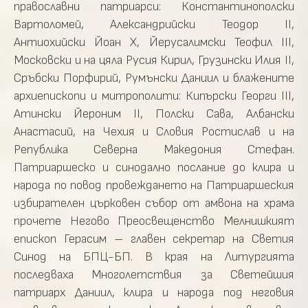
православни патриарси: Константинополски
Вартоломей, Александрийски Теодор II,
Антиохийски Йоан X, Йерусалимски Теофил III,
Московски и на цяла Русия Кирил, Грузински Илия II,
Сръбски Порфирий, Румънски Даниил и блажените
архиепископи и митрополити: Кипърски Георги III,
Атински Йероним II, Полски Сава, Албански
Анастасий, на Чехия и Словия Ростислав и на
Република Северна Македония Стефан.
Патриаршеско и синодално послание до клира и
народа по повод провеждането на Патриаршеския
избирателен църковен събор от амвона на храма
прочете Негово Преосвещенство Мелнишкият
епископ Герасим – главен секретар на Светия
Синод на БПЦ-БП. В края на Литургията
последваха Многолетствия за Светейшия
патриарх Даниил, клира и народа под неговия