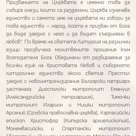
Призванието на Църквата е именно това да
събира онези, които са разделени. Църква означава
единство и самото име на църквата ни говори за
това единство – народ, който е призван от Бога
да бъде заедно с него и да бъдат съединени в
любов“. По време на светата Литургия на различни
езици прозвучаха молитвените прошения към
Всеподателя Бога. Обединени от разбираемия за
всички език на Христовата Любов и съборното
литургично единство около светия Престол
заедно с новоинтронизирания Български патриарх
застанаха: Диосполски митрополит Емануил
(Александрийска патриаршия), Тимочки
митрополит Иларион и Нишки митрополит
Арсений (Сръбска православна църква), Карпасийски
епископ Христофор (Кипърска архиепископия),
Монемвасийски и Спартански митрополит