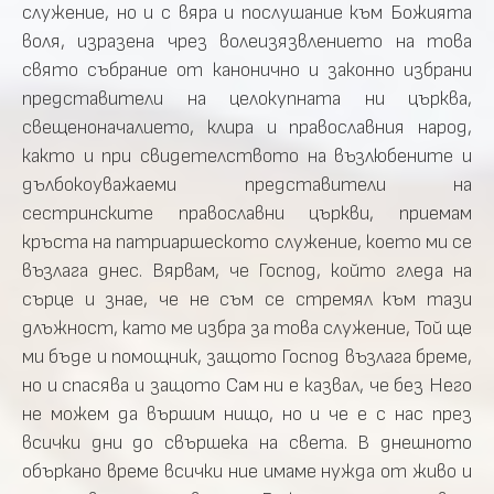
служение, но и с вяра и послушание към Божията
воля, изразена чрез волеизязвлението на това
свято събрание от канонично и законно избрани
представители на целокупната ни църква,
свещеноначалието, клира и православния народ,
както и при свидетелството на възлюбените и
дълбокоуважаеми представители на
сестринските православни църкви, приемам
кръста на патриаршеското служение, което ми се
възлага днес. Вярвам, че Господ, който гледа на
сърце и знае, че не съм се стремял към тази
длъжност, като ме избра за това служение, Той ще
ми бъде и помощник, защото Господ възлага бреме,
но и спасява и защото Сам ни е казвал, че без Него
не можем да вършим нищо, но и че е с нас през
всички дни до свършека на света. В днешното
объркано време всички ние имаме нужда от живо и