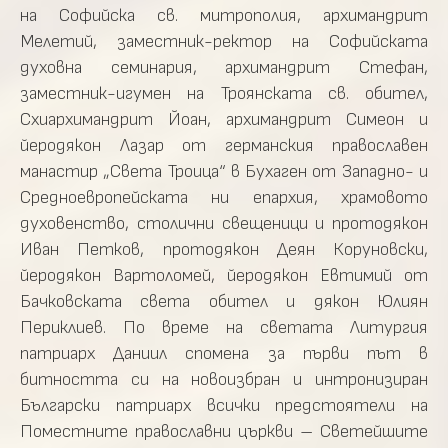
на Софийска св. митрополия, архимандрит
Мелетий, заместник-ректор на Софийската
духовна семинария, архимандрит Стефан,
заместник-игумен на Троянската св. обител,
Схиархимандрит Йоан, архимандрит Симеон и
йеродякон Лазар от германския православен
манастир „Света Троица“ в Бухаген от Западно- и
Средноевропейската ни епархия, храмовото
духовенство, столични свещеници и протодякон
Иван Петков, протодякон Деян Коруновски,
йеродякон Вартоломей, йеродякон Евтимий от
Бачковската света обител и дякон Юлиян
Периклиев. По време на светата Литургия
патриарх Даниил спомена за първи път в
битността си на новоизбран и интронизиран
Български патриарх всички предстоятели на
Поместните православни църкви – Светейшите