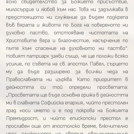
ясно свидетелство за Божието присъствие,
милосърдие и любов към нас. Това ни задължава в
предстоящото ни служение да бъдем подкрепа
във вярата и живота по Бога на повереното ни
духовно паство, отстояване чистотата на
Христовите вяра и благочестие, насърчение по
пътя към спасение на духовното ни паство“.
Новият патриарх заяви също, че ще положи всяко
усилие, по съвета на св. апостол Павел, сърцето
му да бъде разширено за всички чеда на
Православната ни църква. Като приоритет в
дейността си той определи просветата:
„Просветата ще бъде основна грижа в дейността
ми в славната Софийска епархия, чийто престолен
град носи името и е под покрова на Божията
Премъдрост, и чийто епископски престол е
прославен още от апостолско време, влючително
чрез служението на светия свещеномъченик