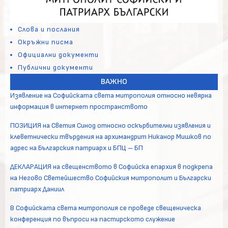
Слова и послания
Окръжни писма
Официални документи
Публични документи
ВАЖНО
Изявление на Софийската света митрополия относно невярна
информация в интернет пространството
ПОЗИЦИЯ на Светия Синод относно оскърбителни изявления и
клеветнически твърдения на архимандрит Никанор Мишков по
адрес на Българския патриарх и БПЦ – БП
ДЕКЛАРАЦИЯ на свещенството в Софийска епархия в подкрепа
на Негово Светейшество Софийския митрополит и Български
патриарх Даниил
В Софийската света митрополия се проведе свещеническа
конференция по въпроси на пастирското служение