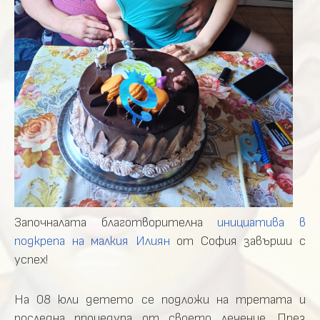
Започналата благотворителна
инициатива в
подкрепа на малкия Илиян
от София завърши с
успех!
На 08 юли детето се подложи на третата и
последна процедура от своето лечение. През