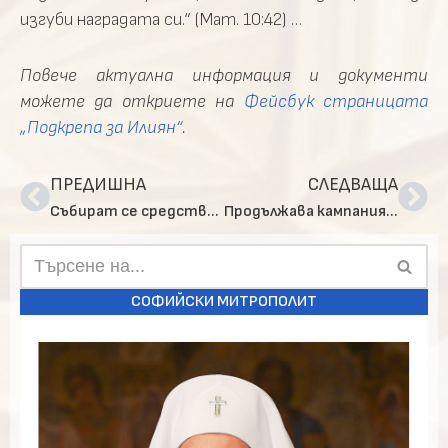
изгуби наградата си.“ (Мат. 10:42) …
Повече актуална информация и документи
можете да откриете на
Фейсбук страницата
„Подкрепа за Илиян“
.
ПРЕДИШНА
СЛЕДВАЩА
Събират се средства за ремонта на храм „Св. Николай Софийски“
Продължава кампанията за завършване лечението на малкия Илиян от София (обновена)
СОФИЙСКИ МИТРОПОЛИТ