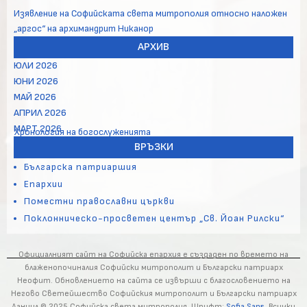
Изявление на Софийската света митрополия относно наложен
„аргос“ на архимандрит Никанор
АРХИВ
ЮЛИ 2026
ЮНИ 2026
МАЙ 2026
АПРИЛ 2026
МАРТ 2026
Хронология на богослуженията
ВРЪЗКИ
Българска патриаршия
Епархии
Поместни православни църкви
Поклонническо-просветен център „Св. Йоан Рилски“
Официалният сайт на Софийска епархия е създаден по времето на
блаженопочиналия Софийски митрополит и Български патриарх
Неофит. Обновлението на сайта се извърши с благословението на
Негово Светейшество Софийския митрополит и Български патриарх
Даниил © 2025 Софийска света митрополия. Шрифт:
Sofia Sans
. Всички