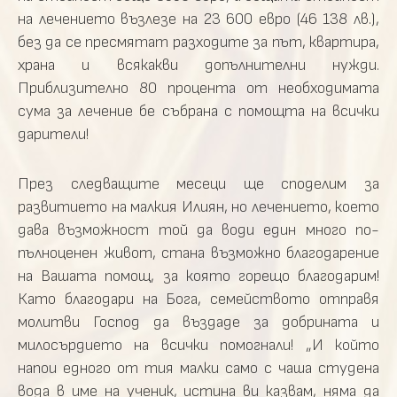
на лечението възлезе на 23 600 евро (46 138 лв.),
без да се пресмятат разходите за път, квартира,
храна и всякакви допълнителни нужди.
Приблизително 80 процента от необходимата
сума за лечение бе събрана с помощта на всички
дарители!
През следващите месеци ще споделим за
развитието на малкия Илиян, но лечението, което
дава възможност той да води един много по-
пълноценен живот, стана възможно благодарение
на Вашата помощ, за която горещо благодарим!
Като благодари на Бога, семейството отправя
молитви Господ да въздаде за добрината и
милосърдието на всички помогнали! „И който
напои едного от тия малки само с чаша студена
вода в име на ученик, истина ви казвам, няма да