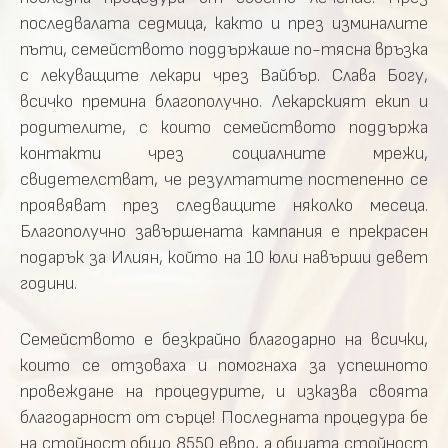
последвалата седмица, както и през изминалите
пъти, семейството поддържаше по-тясна връзка
с лекуващите лекари чрез Вайбър. Слава Богу,
всичко премина благополучно. Лекарският екип и
родителите, с които семейството поддържа
контакти чрез социалните мрежи,
свидетелстват, че резултатите постепенно се
проявяват през следващите няколко месеца.
Благополучно завършената кампания е прекрасен
подарък за Илиян, който на 10 юли навърши девет
години.
Семейството е безкрайно благодарно на всички,
които се отзоваха и помогнаха за успешното
провеждане на процедурите, и изказва своята
благодарност от сърце! Последната процедура бе
на стойност общо 8550 евро, а общата стойност