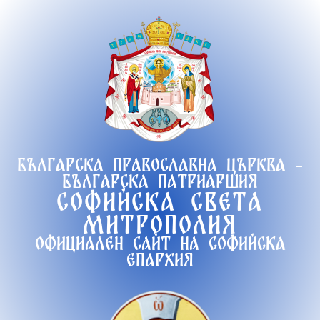
Продължете
към
съдържанието
Българска православна църква -
Българска патриаршия
Софийска света
митрополия
Официален сайт на софийска
епархия