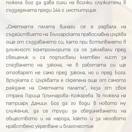
пожела Бог да дава сили на всички служители в
създадената преди 144 г. институция.
„Сметната палата винаги се е радвала на
съдействието на Българската православна църква
още от създаването си, като при встъпването в
длъжност контрольорите са се заклевали пред
свещеник и са подписвали клетвен лист за
спазването на закона, че в работата си ще
отговарят не само пред закона, но и пред Бога.
Връзката с Църквата е скрепена още от самото
раждане на Сметната палата“, каза от своя
страна Горица Грънчарова-Кожарева. Тя пожела на
патриарх Даниил Бог да го води в новото му
служение, да се труди за обединяването на
обществото и на народа, както и за неговото
нравствено укрепване и благочестие.