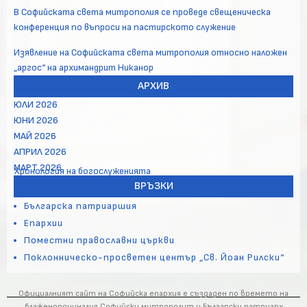
В Софийската света митрополия се проведе свещеническа
конференция по въпроси на пастирското служение
Изявление на Софийската света митрополия относно наложен
„аргос“ на архимандрит Никанор
АРХИВ
ЮЛИ 2026
ЮНИ 2026
МАЙ 2026
АПРИЛ 2026
МАРТ 2026
Хронология на богослуженията
ВРЪЗКИ
Българска патриаршия
Епархии
Поместни православни църкви
Поклонническо-просветен център „Св. Йоан Рилски“
Официалният сайт на Софийска епархия е създаден по времето на
блаженопочиналия Софийски митрополит и Български патриарх