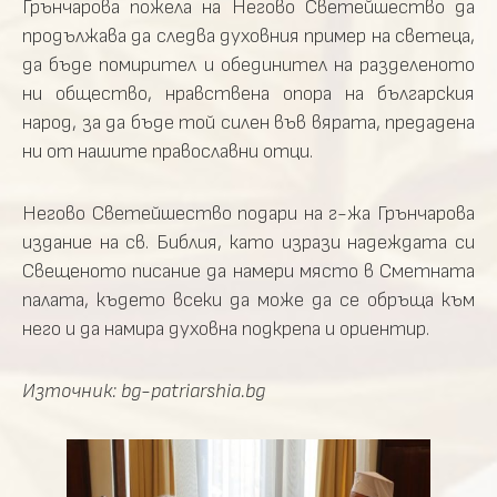
Грънчарова пожела на Негово Светейшество да
продължава да следва духовния пример на светеца,
да бъде помирител и обединител на разделеното
ни общество, нравствена опора на българския
народ, за да бъде той силен във вярата, предадена
ни от нашите православни отци.
Негово Светейшество подари на г-жа Грънчарова
издание на св. Библия, като изрази надеждата си
Свещеното писание да намери място в Сметната
палата, където всеки да може да се обръща към
него и да намира духовна подкрепа и ориентир.
Източник: bg-patriarshia.bg