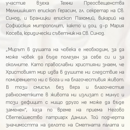
участие взеха Техни Преосвещенства
Мелнишкият епископ Герасим, гл. секретар на Св.
Синод, и Браницки епископ Пахомий, викарий на
Софийския митрополит, както и доц. д-р Мария
Косева, юридически съветник на Св. Синод.
„Мирът в душата на човека е необходим, за да
може човек да бъде полезен за себе си и за
околните. Като православни християни знаем, че
Христовият мир идва в душите ни следствие на
помирението ни с Бога и на благочестивия живот.
В този смисъл без вяра и благочестие
равносметките в живота ни излизат с минус и
този дефицит с нищо друго не може да бъде
заменен“, каза по време на приема Негово
Светейшество патриарх Даниил. Той подчерта
значимостта на делото на Сметната палата и