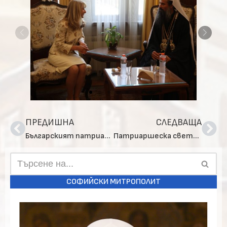
ПРЕДИШНА
СЛЕДВАЩА
Българският патриарх Даниил се срещна с кмета на столицата Васил Терзиев
Патриаршеска света Литургия в столичния храм „Свети пророк Илия“, кв. Княжево
СОФИЙСКИ МИТРОПОЛИТ