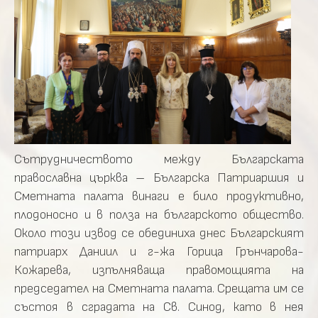
Сътрудничеството между Българската
православна църква – Българска Патриаршия и
Сметната палата винаги е било продуктивно,
плодоносно и в полза на българското общество.
Около този извод се обединиха днес Българският
патриарх Даниил и г-жа Горица Грънчарова-
Кожарева, изпълняваща правомощията на
председател на Сметната палата. Срещата им се
състоя в сградата на Св. Синод, като в нея