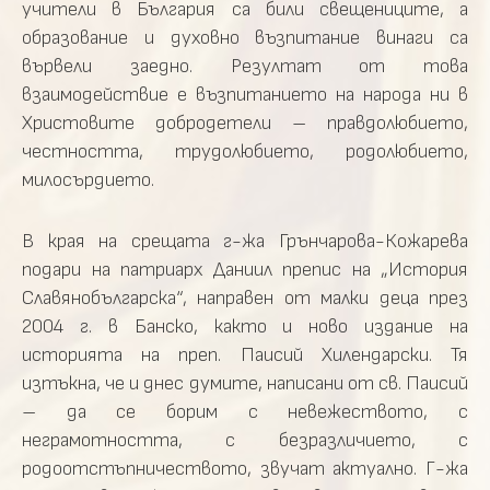
учители в България са били свещениците, а
образование и духовно възпитание винаги са
вървели заедно. Резултат от това
взаимодействие е възпитанието на народа ни в
Христовите добродетели – правдолюбието,
честността, трудолюбието, родолюбието,
милосърдието.
В края на срещата г-жа Грънчарова-Кожарева
подари на патриарх Даниил препис на „История
Славянобългарска“, направен от малки деца през
2004 г. в Банско, както и ново издание на
историята на преп. Паисий Хилендарски. Тя
изтъкна, че и днес думите, написани от св. Паисий
– да се борим с невежеството, с
неграмотността, с безразличието, с
родоотстъпничеството, звучат актуално. Г-жа