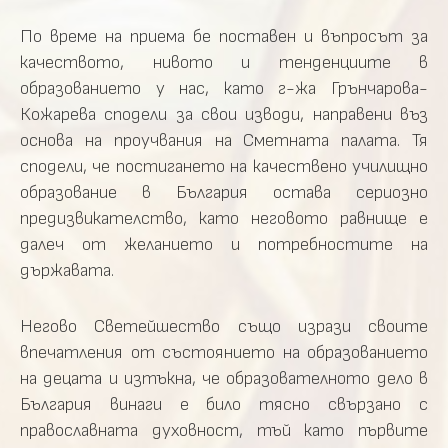
По време на приема бе поставен и въпросът за
качеството, нивото и тенденциите в
образованието у нас, като г-жа Грънчарова-
Кожарева сподели за свои изводи, направени въз
основа на проучвания на Сметната палата. Тя
сподели, че постигането на качествено училищно
образование в България остава сериозно
предизвикателство, като неговото равнище е
далеч от желанието и потребностите на
държавата.
Негово Светейшество също изрази своите
впечатления от състоянието на образованието
на децата и изтъкна, че образователното дело в
България винаги е било тясно свързано с
православната духовност, тъй като първите