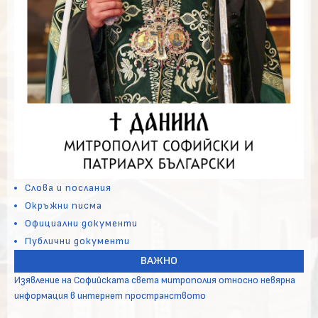
Слова и послания
Окръжни писма
Официални документи
Публични документи
ВАЖНО
Изявление на Софийската света митрополия относно невярна
информация в интернет пространството