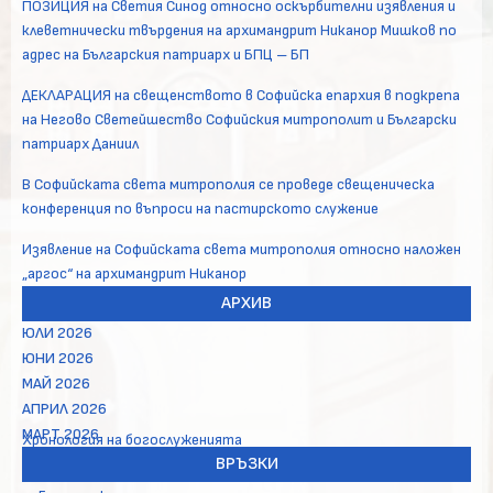
ПОЗИЦИЯ на Светия Синод относно оскърбителни изявления и
клеветнически твърдения на архимандрит Никанор Мишков по
адрес на Българския патриарх и БПЦ – БП
ДЕКЛАРАЦИЯ на свещенството в Софийска епархия в подкрепа
на Негово Светейшество Софийския митрополит и Български
патриарх Даниил
В Софийската света митрополия се проведе свещеническа
конференция по въпроси на пастирското служение
Изявление на Софийската света митрополия относно наложен
„аргос“ на архимандрит Никанор
АРХИВ
ЮЛИ 2026
ЮНИ 2026
МАЙ 2026
АПРИЛ 2026
МАРТ 2026
Хронология на богослуженията
ВРЪЗКИ