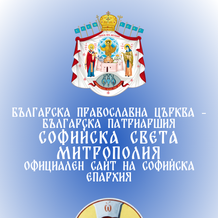
Продължете
към
съдържанието
Българска православна църква -
Българска патриаршия
Софийска света
митрополия
Официален сайт на софийска
епархия