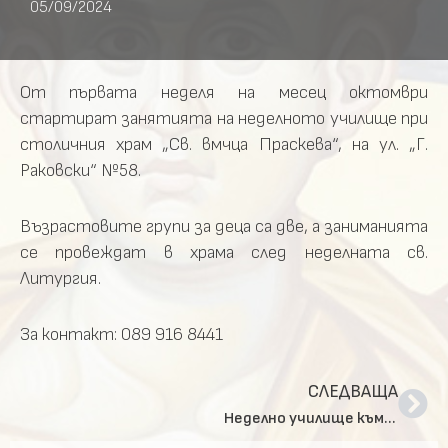
05/09/2024
От първата неделя на месец октомври
стартират занятията на неделното училище при
столичния храм „Св. вмчца Праскева“, на ул. „Г.
Раковски“ №58.
Възрастовите групи за деца са две, а заниманията
се провеждат в храма след неделната св.
Литургия.
За контакт: 089 916 8441
СЛЕДВАЩА
Неделно училище към храм „Св. прор. Илия“, кв. „Княжево“