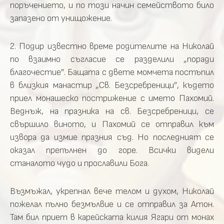
поръчението, и по този начин семейството било
запазено от унищожение.
2. Подир известно време родителите на Николай
по взаимно съгласие се разделили „поради
благочестие”. Бащата с двете момчета постъпил
в близкия манастир „Св. Безсребреници”, където
приел монашеско пострижение с името Пахомий.
Веднъж, на празника на св. Безсребреници, се
свършило виното, и Пахомий се отправил към
извора да измие празния съд. Но последният се
оказал препълнен до горе. Всички видели
станалото чудо и прославили Бога.
Възмъжал, укрепнал вече телом и духом, Николай
пожелал пълно безмълвие и се отправил за Атон.
Там бил приет в карейската килия Ягари от монах