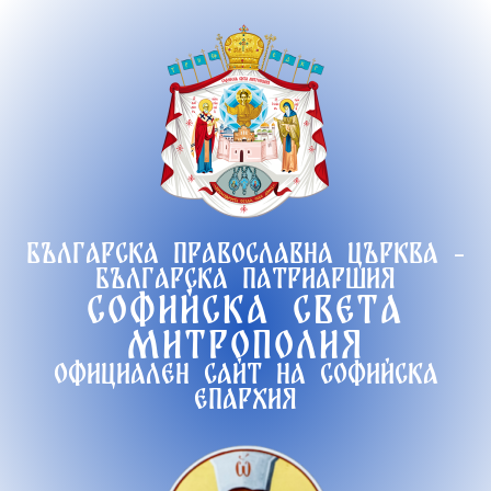
Продължете
към
съдържанието
Българска православна църква -
Българска патриаршия
Софийска света
митрополия
Официален сайт на софийска
епархия