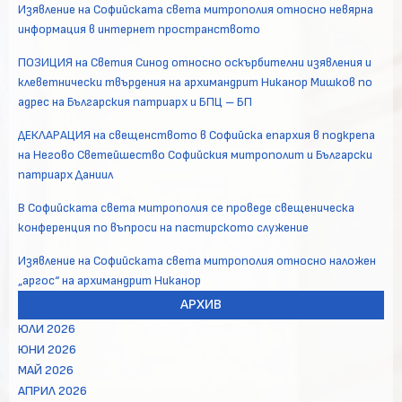
Изявление на Софийската света митрополия относно невярна
информация в интернет пространството
ПОЗИЦИЯ на Светия Синод относно оскърбителни изявления и
клеветнически твърдения на архимандрит Никанор Мишков по
адрес на Българския патриарх и БПЦ – БП
ДЕКЛАРАЦИЯ на свещенството в Софийска епархия в подкрепа
на Негово Светейшество Софийския митрополит и Български
патриарх Даниил
В Софийската света митрополия се проведе свещеническа
конференция по въпроси на пастирското служение
Изявление на Софийската света митрополия относно наложен
„аргос“ на архимандрит Никанор
АРХИВ
ЮЛИ 2026
ЮНИ 2026
МАЙ 2026
АПРИЛ 2026