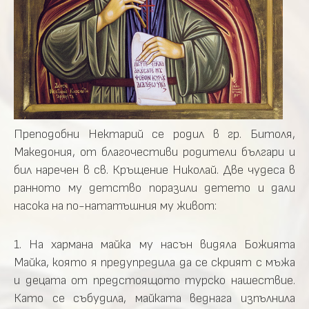
Преподобни Нектарий се родил в гр. Битоля,
Македония, от благочестиви родители българи и
бил наречен в св. Кръщение Николай. Две чудеса в
ранното му детство поразили детето и дали
насока на по-нататъшния му живот:
1. На хармана майка му насън видяла Божията
Майка, която я предупредила да се скрият с мъжа
и децата от предстоящото турско нашествие.
Като се събудила, майката веднага изпълнила