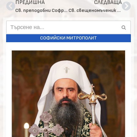
ПРЕДИШНА
СЛЕДВАЩА
Св. преподобни Софроний Софийски (28.V) – житие и карта
Св. свещеномъченик Никита Серски (3.IV) – житие и карта
СОФИЙСКИ МИТРОПОЛИТ