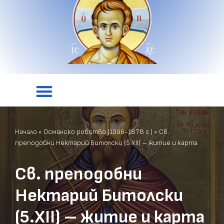
Начало
»
Османско робство (1396-1878 г.)
»
Св.
преподобни Нектарий Битолски (5.XII) – житие и карта
Св. преподобни
Нектарий Битолски
(5.XII) – житие и карта