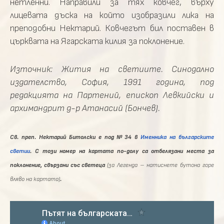
нетленни. Направили за тях ковчег, върху
лицевата дъска на който изобразили лика на
преподобни Нектарий. Ковчегът бил поставен в
църквата на Ягарската килия за поклонение.
Източник: Жития на светиите. Синодално
издателство, София, 1991 година, под
редакцията на Партений, епископ Левкийски и
архимандрит д-р Атанасий (Бончев).
Св. преп. Нектарий Битолски е под №34 в
Именника на българските
светии
. С този номер на картата по-долу са отбелязани места за
поклонение, свързани със светеца
(за Легенда – натиснете бутона горе
вляво на картата)
.