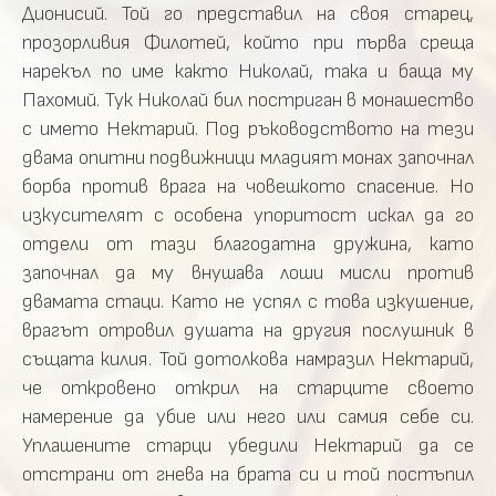
Дионисий. Той го представил на своя старец,
прозорливия Филотей, който при първа среща
нарекъл по име както Николай, така и баща му
Пахомий. Тук Николай бил постриган в монашество
с името Нектарий. Под ръководството на тези
двама опитни подвижници младият монах започнал
борба против врага на човешкото спасение. Но
изкусителят с особена упоритост искал да го
отдели от тази благодатна дружина, като
започнал да му внушава лоши мисли против
двамата стаци. Като не успял с това изкушение,
врагът отровил душата на другия послушник в
същата килия. Той дотолкова намразил Нектарий,
че откровено открил на старците своето
намерение да убие или него или самия себе си.
Уплашените старци убедили Нектарий да се
отстрани от гнева на брата си и той постъпил