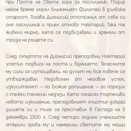
при Прота на Света гора за послушник. Подир
някое време умрял блаженият Филотей в дълбока
старост. Тогава Дионисий отстранил от себе си
оня послушник и приел отново Нектарий. Така те
живели мирно, като се подвизавали и хранели от
труда на ръцете си.
След смъртта на Дионисий преподобни Нектарий
усетил подвига на поста и бдението. Телесните
му сили се изтощавали, но духът му все повече се
утвърждавал. Недоволен от неговия успех,
изкусителят – по Божие допущение – го поразил
с тежки телесни недъзи. Като понасял търпеливо
новото изкушение, преподобният очистил докрай
душата си и тихо се преставил в Господа на 5
декември 1500 г. След четири години учениците
открили гроба му и намерили светите му мощи