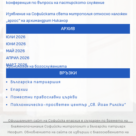
конференция по въпроси на пастирското служение
Изявление на Софийската света митрополия относно наложен
„аргос“ на архимандрит Никанор
АРХИВ
ЮЛИ 2026
ЮНИ 2026
МАЙ 2026
АПРИЛ 2026
МАРТ 2026
Хронология на богослуженията
ВРЪЗКИ
Българска патриаршия
Епархии
Поместни православни църкви
Поклонническо-просветен център „Св. Йоан Рилски“
Официалният сайт на Софийска епархия е създаден по времето на
блаженопочиналия Софийски митрополит и Български патриарх
Неофит. Обновлението на сайта се извърши с благословението на