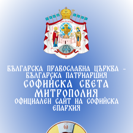
Продължете
към
съдържанието
Българска православна църква -
Българска патриаршия
Софийска света
митрополия
Официален сайт на софийска
епархия