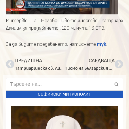
Интервю на Негово Светейшество патриарх
Даниил за предаването „120 минути“ в БТВ.
За да видите предаването, натиснете
тук
.
ПРЕДИШНА
СЛЕДВАЩА
Патриаршеска св. Литургия в храм „Св. Георги“, кв. „Горубляне“
Писмо на Българския патриарх Даниил с молитвена подкрепа за Албанския архиепископ Анастасий
СОФИЙСКИ МИТРОПОЛИТ