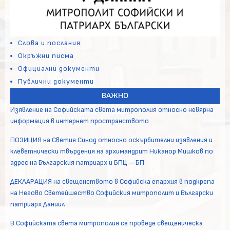
Слова и послания
Окръжни писма
Официални документи
Публични документи
ВАЖНО
Изявление на Софийската света митрополия относно невярна
информация в интернет пространството
ПОЗИЦИЯ на Светия Синод относно оскърбителни изявления и
клеветнически твърдения на архимандрит Никанор Мишков по
адрес на Българския патриарх и БПЦ – БП
ДЕКЛАРАЦИЯ на свещенството в Софийска епархия в подкрепа
на Негово Светейшество Софийския митрополит и Български
патриарх Даниил
В Софийската света митрополия се проведе свещеническа