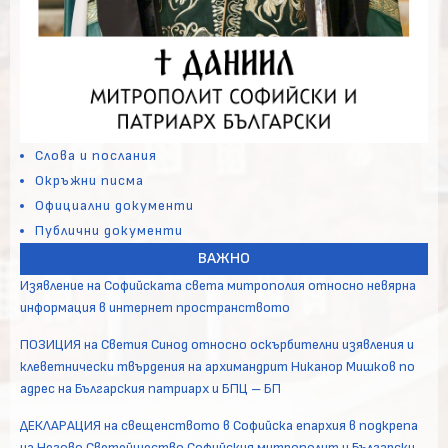
Слова и послания
Окръжни писма
Официални документи
Публични документи
ВАЖНО
Изявление на Софийската света митрополия относно невярна
информация в интернет пространството
ПОЗИЦИЯ на Светия Синод относно оскърбителни изявления и
клеветнически твърдения на архимандрит Никанор Мишков по
адрес на Българския патриарх и БПЦ – БП
ДЕКЛАРАЦИЯ на свещенството в Софийска епархия в подкрепа
на Негово Светейшество Софийския митрополит и Български