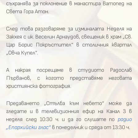
съхранява за поклонение в манастира Ватопед на
Света Гора Атон.
След това разговаряме за изминалата Неделя на
Закхея с ик. Веселин Арнаудов, свещеник в храм „Св.
Цар Борис Покръстител“ в столичния квартал
„Овча Купел“.
А накрая посрещаме в студиото Радослав
Първанов, с когото представяме неговата
християнска фотография.
Предаването „Стълба към небето“ може да
гледате и в телевизионния ефир на Канал 3 в
неделя след 10:30 ч. и да го слушате по
радио
„Епархийски глас“
в понеделник и сряда от 13:30 ч.