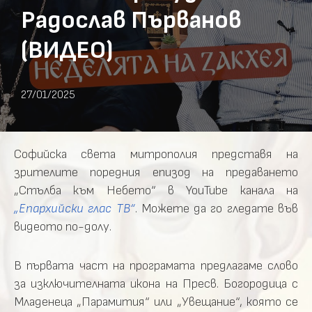
Радослав Първанов
(ВИДЕО)
27/01/2025
Софийска света митрополия представя на
зрителите поредния епизод на предаването
„Стълба към Небето“ в YouTube канала на
„Епархийски глас ТВ“
. Можете да го гледате във
видеото по-долу.
В първата част на програмата предлагаме слово
за изключителната икона на Пресв. Богородица с
Младенеца „Парамития“ или „Увещание“, която се