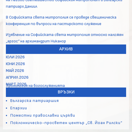
патриарх Даниил
В Софийската света митрополия се проведе свещеническа
конференция по въпроси на пастирското служение
Изявление на Софийската света митрополия относно наложен
„аргос“ на архимандрит Никанор
АРХИВ
ЮЛИ 2026
ЮНИ 2026
МАЙ 2026
АПРИЛ 2026
МАРТ 2026
Хронология на богослуженията
ВРЪЗКИ
Българска патриаршия
Епархии
Поместни православни църкви
Поклонническо-просветен център „Св. Йоан Рилски“