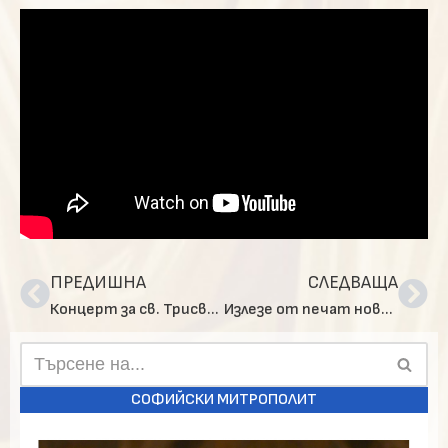
ПРЕДИШНА
СЛЕДВАЩА
Концерт за св. Трисветители в Софийската света митрополия
Излезе от печат ново издание на Руенския манастир „Св. Йоан Рилски“ – „Кратък Воскресник“ от Манасий Поптеодоров
СОФИЙСКИ МИТРОПОЛИТ