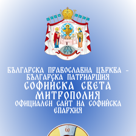
Продължете
към
съдържанието
Българска православна църква -
Българска патриаршия
Софийска света
митрополия
Официален сайт на софийска
епархия