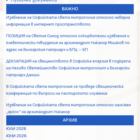
Публични документи
ВАЖНО
Изявление на Софийската света митрополия относно невярна
информация в интернет пространството
ПОЗИЦИЯ на Светия Синод относно оскърбителни изявления и
клеветнически твърдения на архимандрит Никанор Мишков по
адрес на Българския патриарх и БПЦ – БП
ДЕКЛАРАЦИЯ на свещенството в Софийска епархия в подкрепа
на Негово Светейшество Софийския митрополит и Български
патриарх Даниил
В Софийската света митрополия се проведе свещеническа
конференция по въпроси на пастирското служение
Изявление на Софийската света митрополия относно наложен
„аргос“ на архимандрит Никанор
АРХИВ
ЮЛИ 2026
ЮНИ 2026