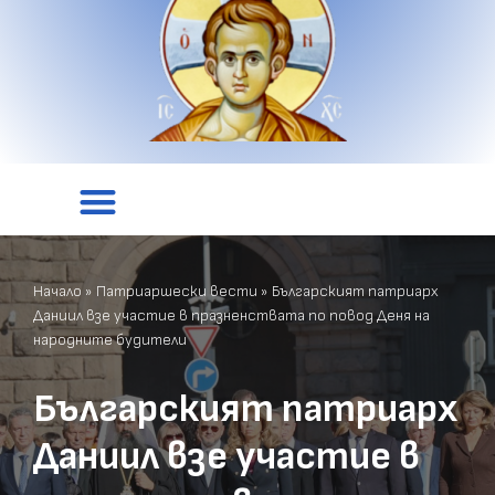
Начало
»
Патриаршески вести
»
Българският патриарх
Даниил взе участие в празненствата по повод Деня на
народните будители
Българският патриарх
Даниил взе участие в