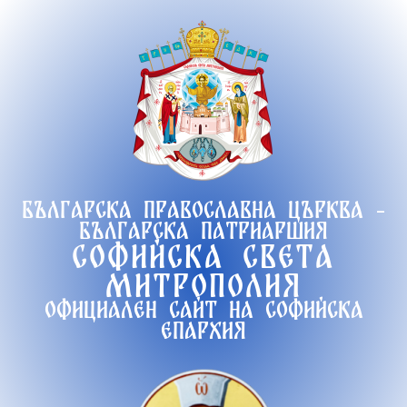
Продължете
към
съдържанието
Българска православна църква -
Българска патриаршия
Софийска света
митрополия
Официален сайт на софийска
епархия