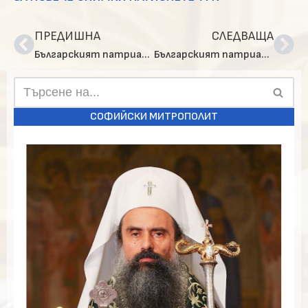
ПРЕДИШНА
СЛЕДВАЩА
Българският патриарх Даниил се включи в тържественото шествие по повод Деня на народните будители в София
Българският патриарх Даниил отслужи панихида във Военния музей-костница на Централните софийски гробища
СОФИЙСКИ МИТРОПОЛИТ