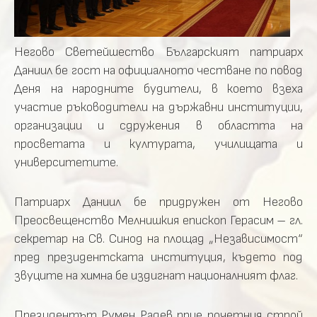
Негово Светейшество Българският патриарх
Даниил бе гост на официалното честване по повод
Деня на народните будители, в което взеха
участие ръководители на държавни институции,
организации и сдружения в областта на
просветата и културата, училищата и
университетите.
Патриарх Даниил бе придружен от Негово
Преосвещенство Мелнишкия епископ Герасим – гл.
секретар на Св. Синод на площад „Независимост“
пред президентската институция, където под
звуците на химна бе издигнат националният флаг.
Президентът Румен Радев прие почетния строй