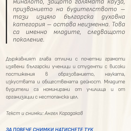
миналото, защото голямата кауза,
призванието на будителството –
тази изцяло българска духовна
категория – остава неизменна. Това
са именно младите, следващото
поколение.
Държавният глава отличи с почетни грамоти
изявени български ученици и студенти с високи
постижения в образованието, науката,
изкуствата и обществената дейност. Младите
будители са номинирани от училища и от
организации с нестопанска цел.
Текст и снимки: Ангел Карадаков
ЗА ПОВЕЧЕ СНИМКИ НАТИСНЕТЕ ТУК