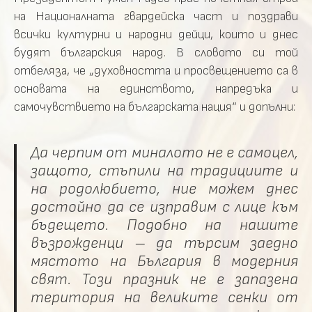
на Националната гвардейска част и поздрави
всички културни и народни дейци, които и днес
будят българския народ. В словото си той
отбеляза, че „духовността и просвещението са в
основата на единството, напредъка и
самочувствието на българската нация“ и допълни:
Да черпим от миналото не е самоцел,
защото, стъпили на традициите и
на родолюбието, ние можем днес
достойно да се изправим с лице към
бъдещето. Подобно на нашите
възрожденци – да търсим заедно
мястото на България в модерния
свят. Този празник не е запазена
територия на великите сенки от