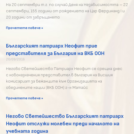
На 20 септември т.г. по случай Деня на Независимостта – 22
септември, 155 години от рождението на Цар Фердинанд I и
20 години от завръщането
Прочетете повече »
Българският патриарх Неофит прие
представителя за България на ВКБ ООН
20/09/2016
Негово Светейшество Патриарх Неофит се срещна днес
с новоназначения представител в България на Висшия
комисариат за бежанците към Организацията на
обединените нации (ВКБ ООН) г-н Матайс
Прочетете повече »
Негово Светейшество Българският патриарх
Неофит отслужи молебен преди началото на
учебната година