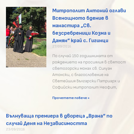
Митрополит Антоний оглави
Всенощното бдение в
манастира „Св.
безсребреници Козма и
Дамян“ край с. Гигинци
27/09/2016
По случай 150 годишнината от
рождението на просиялия в святост
светогорски монах св. Силуан
Атонски, с благословение на
Светейшия Български Патриарх и
Софийски митрополит Неофит,
Прочетете повече »
Вълнуваща премиера в двореца „Врана“ по
случай Деня на Независимостта
23/09/2016