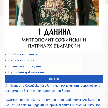
Слова и послания
Окръжни писма
Официални документи
Публични документи
ВАЖНО
Изявление на Софийската света митрополия относно невярна
информация в интернет пространството
ПОЗИЦИЯ на Светия Синод относно оскърбителни изявления и
клеветнически твърдения на архимандрит Никанор Мишков по