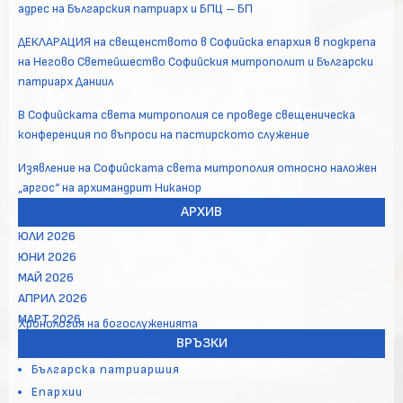
адрес на Българския патриарх и БПЦ – БП
ДЕКЛАРАЦИЯ на свещенството в Софийска епархия в подкрепа
на Негово Светейшество Софийския митрополит и Български
патриарх Даниил
В Софийската света митрополия се проведе свещеническа
конференция по въпроси на пастирското служение
Изявление на Софийската света митрополия относно наложен
„аргос“ на архимандрит Никанор
АРХИВ
ЮЛИ 2026
ЮНИ 2026
МАЙ 2026
АПРИЛ 2026
МАРТ 2026
Хронология на богослуженията
ВРЪЗКИ
Българска патриаршия
Епархии