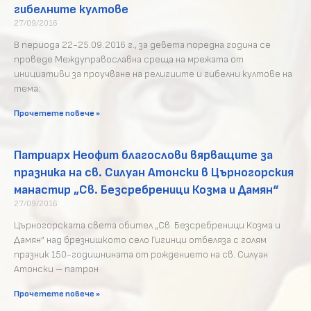
гибелните култове
27/09/2016
В периода 22-25.09.2016 г., за девета поредна година се
проведе Междуправославна среща на мрежата от
инициативи за проучване на религиите и гибелни култове на
тема:
Прочетете повече »
Патриарх Неофит благослови вярващите за
празника на св. Силуан Атонски в Църногорския
манастир „Св. Безсребреници Козма и Дамян“
27/09/2016
Църногорската света обител „Св. Безсребреници Козма и
Дамян” над брезнишкото село Гигинци отбеляза с голям
празник 150-годишнината от рождението на св. Силуан
Атонски – патрон
Прочетете повече »