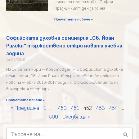
тяхната света майка София.
Празничният ден започна
Прочетете повече »
Софийската духовна семинария „Св. Йоан
Рилски“ тържествено откри новата учебна
година
14/09/2016
На 14 септември – Кръстовден – в Софийската духовна
семинария „Св. Йоан Рилски“ тържествено бе открита
новата учебна 2016/2017 година. С благословението на
Българския патриарх
Прочетете повече »
« Предишна
1
…
450
451
452
453
454
…
500
Следваща »