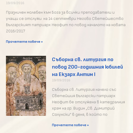
19/09/2016
Празничен молебен към Бога за всички преподаватели и
учащи се отслужи на 14 септември Негово Светейшество
Българският патриарх Неофит по повод началото на новата
2016/2017
Прочетете повече »
Съборна св. литургия по
повод 200-годишния юбилей
на Екзарх Антим I
19/09/2016
Съборна св. Литургия начело със
Светейшия Български патриарх
Неофит бе отслужена в катедралния
храм на гр. Видин „Св. Димитрий
Солунски” в деня, в който по
Прочетете повече »