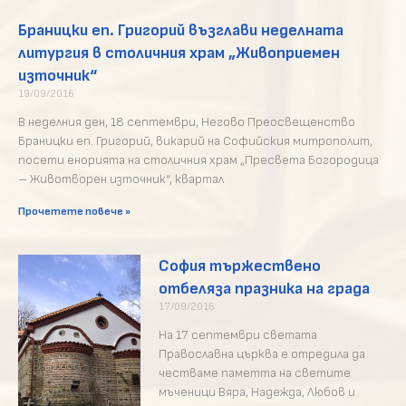
Браницки еп. Григорий възглави неделната
литургия в столичния храм „Живоприемен
източник“
19/09/2016
В неделния ден, 18 септември, Негово Преосвещенство
Браницки еп. Григорий, викарий на Софийския митрополит,
посети енорията на столичния храм „Пресвета Богородица
– Животворен източник“, квартал
Прочетете повече »
София тържествено
отбеляза празника на града
17/09/2016
На 17 септември светата
Православна църква е отредила да
честваме паметта на светите
мъченици Вяра, Надежда, Любов и