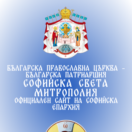
Продължете
към
съдържанието
Българска православна църква -
Българска патриаршия
Софийска света
митрополия
Официален сайт на софийска
епархия