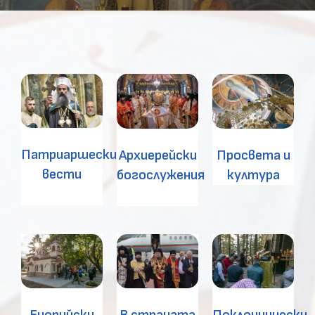
Патриаршески
Архиерейски
Просвета и
вести
богослужения
култура
В страната