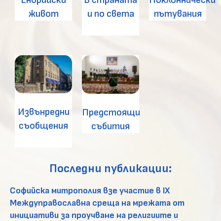
Енорийски
Поклоннически
и по света
живот
пътувания
Извънредни
Предстоящи
съобщения
събития
Последни публикации:
Софийска митрополия взе участие в ІХ
Междуправославна среща на мрежата от
инициативи за проучване на религиите и