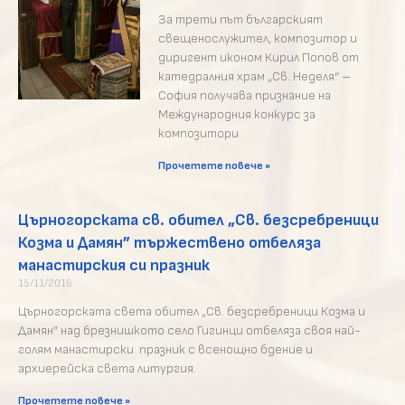
За трети път българският
свещенослужител, композитор и
диригент иконом Кирил Попов от
катедралния храм „Св. Неделя“ –
София получава признание на
Международния конкурс за
композитори
Прочетете повече »
Църногорската св. обител „Св. безсребреници
Козма и Дамян” тържествено отбеляза
манастирския си празник
15/11/2016
Църногорската света обител „Св. безсребреници Козма и
Дамян” над брезнишкото село Гигинци отбеляза своя най-
голям манастирски празник с всенощно бдение и
архиерейска света литургия.
Прочетете повече »