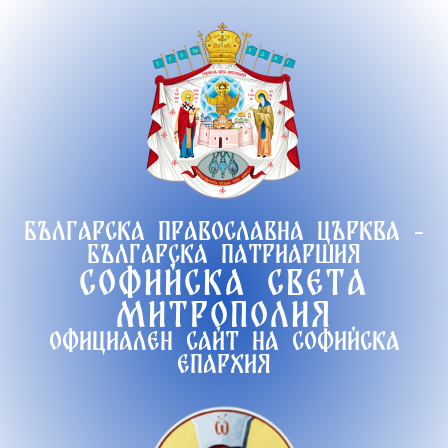
Продължете
към
съдържанието
Българска православна църква -
Българска патриаршия
Софийска света
митрополия
Официален сайт на софийска
епархия