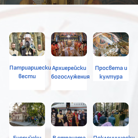
Патриаршески
Архиерейски
Просвета и
вести
богослужения
култура
В страната