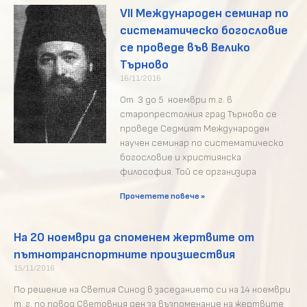
VII Международен семинар по
систематическо богословие
се проведе във Велико
Търново
16/11/2016
От 3 до 5 ноември т.г. в
старопрестолния град Търново се
проведе Седмият Международен
научен семинар по систематическо
богословие и християнска
философия. Той се организира
Прочетете повече »
На 20 ноември да споменем жертвите от
пътнотранспортните произшествия
15/11/2016
По решение на Светия Синод в заседанието си на 14 ноември
т. г. по повод Световния ден за възпоменание на жертвите