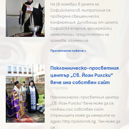
На 18 ноември в залата на
Софийската св. митрополия се
проведена свещеническа
конференция. Духовници от цялата
Софийска епархия, архиерейски
наместници, предстоятели на
храмове, игумени на
Прочетете повече »
Поклонническо-просветния
център „Св. Йоан Рилски“
вече има собствен сайт
17/11/2016
Поклонническо-просветния център
„Св. Йоан Рилски“ вече може да се
похвали със собствен сайт.
Страницата може да намерите на
адрес http://poklonnik.bg . Там може да
се