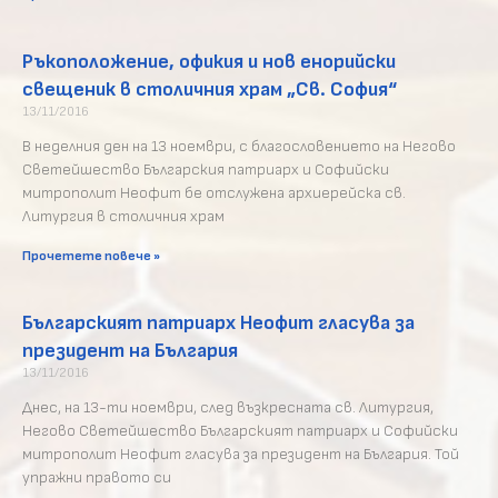
Ръкоположение, офикия и нов енорийски
свещеник в столичния храм „Св. София“
13/11/2016
В неделния ден на 13 ноември, с благословението на Негово
Светейшество Българския патриарх и Софийски
митрополит Неофит бе отслужена архиерейска св.
Литургия в столичния храм
Прочетете повече »
Българският патриарх Неофит гласува за
президент на България
13/11/2016
Днес, на 13-ти ноември, след възкресната св. Литургия,
Негово Светейшество Българският патриарх и Софийски
митрополит Неофит гласува за президент на България. Той
упражни правото си