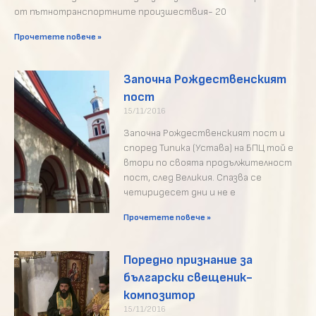
от пътнотранспортните произшествия- 20
Прочетете повече »
Започна Рождественският
пост
15/11/2016
Започна Рождественският пост и
според Типика (Устава) на БПЦ той е
втори по своята продължителност
пост, след Великия. Спазва се
четиридесет дни и не е
Прочетете повече »
Поредно признание за
български свещеник-
композитор
15/11/2016