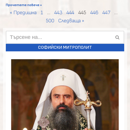
Прочетете повече »
« Предишна
1
…
443
444
445
446
447
…
500
Следваща »
СОФИЙСКИ МИТРОПОЛИТ