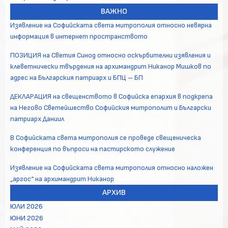
ВАЖНО
Изявление на Софийската света митрополия относно невярна
информация в интернет пространството
ПОЗИЦИЯ на Светия Синод относно оскърбителни изявления и
клеветнически твърдения на архимандрит Никанор Мишков по
адрес на Българския патриарх и БПЦ – БП
ДЕКЛАРАЦИЯ на свещенството в Софийска епархия в подкрепа
на Негово Светейшество Софийския митрополит и Български
патриарх Даниил
В Софийската света митрополия се проведе свещеническа
конференция по въпроси на пастирското служение
Изявление на Софийската света митрополия относно наложен
„аргос“ на архимандрит Никанор
АРХИВ
ЮЛИ 2026
ЮНИ 2026