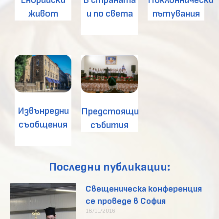
Енорийски
Поклоннически
и по света
живот
пътувания
Извънредни
Предстоящи
съобщения
събития
Последни публикации:
Свещеническа конференция
се проведе в София
18/11/2016