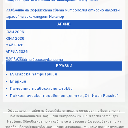
Изявление на Софийската света митрополия относно наложен
„аргос“ на архимандрит Никанор
АРХИВ
ЮЛИ 2026
ЮНИ 2026
МАЙ 2026
АПРИЛ 2026
МАРТ 2026
Хронология на богослуженията
ВРЪЗКИ
Българска патриаршия
Епархии
Поместни православни църкви
Поклонническо-просветен център „Св. Йоан Рилски“
Официалният сайт на Софийска епархия е създаден по времето на
блаженопочиналия Софийски митрополит и Български патриарх
Неофит. Обновлението на сайта се извърши с благословението на
Негово Светейшество Софийския митрополит и Български патриарх