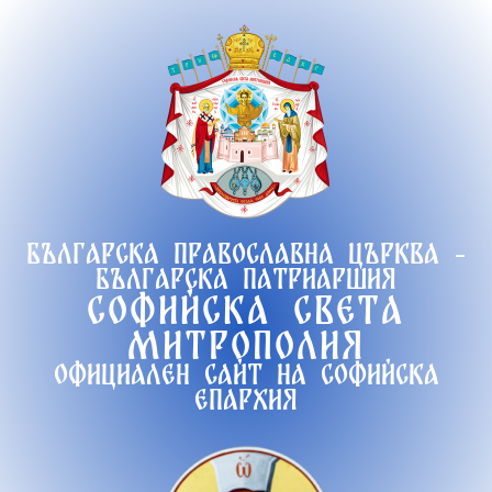
Продължете
към
съдържанието
Българска православна църква -
Българска патриаршия
Софийска света
митрополия
Официален сайт на софийска
епархия