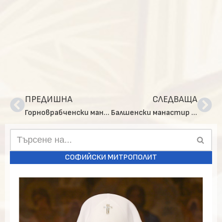
ПРЕДИШНА
СЛЕДВАЩА
Горноврабченски манастир „Възнесение Господне“
Балшенски манастир „Св. Теодор Стратилат“
СОФИЙСКИ МИТРОПОЛИТ