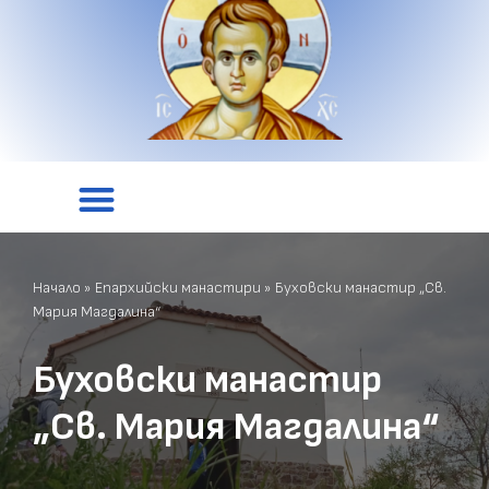
Начало
»
Епархийски манастири
»
Буховски манастир „Св.
Мария Магдалина“
Буховски манастир
„Св. Мария Магдалина“