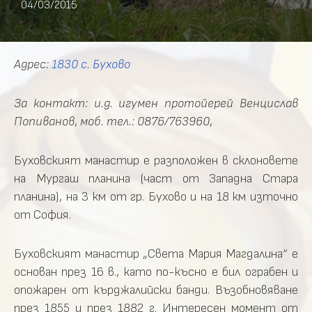
04/03/2015
Адрес:
1830 с. Бухово
За контакт: и.д. игумен
протойерей Венцислав
Попиванов
,
моб. тел.: 0876/763960
,
Буховският манастир е разположен в склоновете
на Мургаш планина (част от Западна Стара
планина), на 3 км от гр. Бухово и на 18 км източно
от София.
Буховският манастир „Света Мария Магдалина“ е
основан през 16 в., като по-късно е бил ограбен и
опожарен от кърджалийски банди. Възобновяване
през 1855 и през 1882 г. Интересен момент от