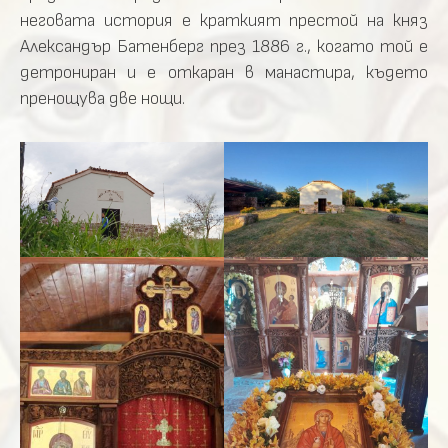
неговата история е краткият престой на княз
Александър Батенберг през 1886 г., когато той е
детрониран и е откаран в манастира, където
пренощува две нощи.