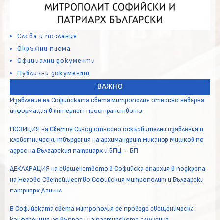
Слова и послания
Окръжни писма
Официални документи
Публични документи
ВАЖНО
Изявление на Софийската света митрополия относно невярна
информация в интернет пространството
ПОЗИЦИЯ на Светия Синод относно оскърбителни изявления и
клеветнически твърдения на архимандрит Никанор Мишков по
адрес на Българския патриарх и БПЦ – БП
ДЕКЛАРАЦИЯ на свещенството в Софийска епархия в подкрепа
на Негово Светейшество Софийския митрополит и Български
патриарх Даниил
В Софийската света митрополия се проведе свещеническа
конференция по въпроси на пастирското служение