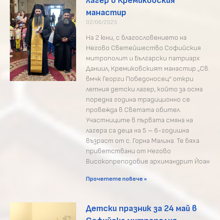
лагер в Кремиковския
манастир
02/06/2025
На 2 юни, с благословението на
Негово Светейшество Софийския
митрополит и Български патриарх
Даниил, Кремиковският манастир „Св.
вмчк Георги Победоносец“ откри
летния детски лагер, който за осма
поредна година традиционно се
провежда в Светата обител.
Участниците в първата смяна на
лагера са деца на 5 – 6-годишна
възраст от с. Горна Малина. Те бяха
приветствани от Негово
Високопреподобие архимандрит Йоан
Прочетете повече »
Детски празник за 24 май в