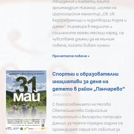
твърдения и клевети, които
архимандрит Никанор, игумен на
Църногорския манастир „Св. св.
безсребреници и чудотворци Козма и
Дамян“, тиражира в медиите и
социалните мрежи месеци наред, се
чувстваме длъжни да не мълчим
повече, когато биват хулени
Прочетете повече »
Спортни и образователни
инициативи за деня на
детето в район „Панчарево“
13/05/2026
​С благословението на Негово
Светейшество Софийския
митрополит и Български патриарх
Даниил, за трета поредна година се
организират серия от събития за