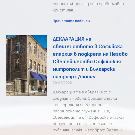
година събира над сто православни
християни
Прочетете повече »
ДЕКЛАРАЦИЯ на
свещенството в Софийска
епархия в подкрепа на Негово
Светейшество Софийския
митрополит и Български
патриарх Даниил
30/07/2026
Декларацията е свързана със
следната новина: Свещеническа
конференция по въпроси на
пастирското служение. Ние,
свещениците от Софийска епархия,
обезпокоени от зачестилите
публични атаки, недобросъвестни