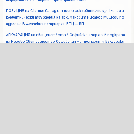
ПОЗИЦИЯ на Светия Синод относно оскърбителни изявления и
клеветнически твърдения на архимандрит Никанор Мишков по
адрес на Българския патриарх и БПЦ – БП
ДЕКЛАРАЦИЯ на свещенството в Софийска епархия в подкрепа
на Негово Светейшество Софийския митрополит и Български
патриарх Даниил
В Софийската света митрополия се проведе свещеническа
конференция по въпроси на пастирското служение
Изявление на Софийската света митрополия относно наложен
„аргос“ на архимандрит Никанор
АРХИВ
ЮЛИ 2026
ЮНИ 2026
МАЙ 2026
АПРИЛ 2026
МАРТ 2026
Хронология на богослуженията