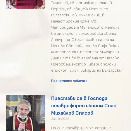
Тимотей, св. прпмчк Анастасий
Перски, св. свщмчк Петър, еп.
Български, св. мчк Сионий, в
манастирския храм „Св.
Четиридесет Мъченици“ с. Кътина,
бе отслужена архиерейска света
Литургия. С благословението на
Негово Светейшество Софийския
митрополит и патриарх Български
Даниил тя бе възглавена от Негово
Преосвещенство Тивериополски
епископ Тихон, викарий на Българския
Прочетете повече »
Престави се в Господа
ставрофорен иконом Спас
Михайлов Спасов
24/10/2025
На 23 октомври, на 67-годишна