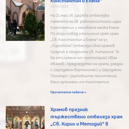
Константин и Елена“
21/05/2025
На 21 май св. Църква отбелязва
паметта на св. равноапостолни царе
Константин и неговата майка Елена.
По този повод столичния храм храм
„Св. Константин и Елена“ на ул.
„Пиротска“ отбеляза своя храмов
празник с празнична св. Литургия. Тя
бе отслужена от протойерей Иван
Иванов- председател на храма, заедно
с йеродякон Вартоломей и йеродякон
Поликарп. Църковните песнопения
бяха изпълнени от Константин
Прочетете повече »
Храмов празник
тържествено отбеляза храм
„Св. Кирил и Методий“ в