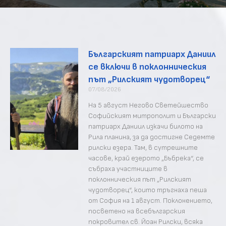
Българският патриарх Даниил
се включи в поклонническия
път „Рилският чудотворец“
07/08/2026
На 5 август Негово Светейшество
Софийският митрополит и Български
патриарх Даниил изкачи билото на
Рила планина, за да достигне Седемте
рилски езера. Там, в сутрешните
часове, край езерото „Бъбрека“, се
събраха участниците в
поклонническия път „Рилският
чудотворец“, които тръгнаха пеша
от София на 1 август. Поклонението,
посветено на всебългарския
покровител св. Йоан Рилски, всяка