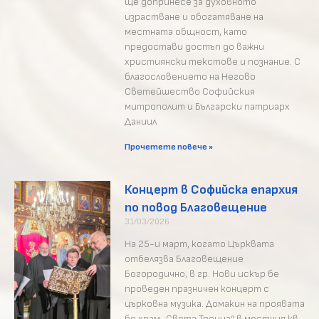
ще допринесе за духовното
израстване и обогатяване на
местната общност, като
предостави достъп до важни
християнски текстове и познание. С
благословението на Негово
Светейшество Софийския
митрополит и Български патриарх
Даниил
Прочетете повече »
Концерт в Софийска епархия
по повод Благовещение
31/03/2026
На 25-и март, когато Църквата
отбелязва Благовещение
Богородично, в гр. Нови искър бе
проведен празничен концерт с
църковна музика. Домакин на проявата
бе храм „Света Троица“ в местния кв.