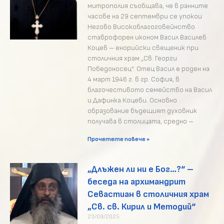
митрополия съобщава, че в ранните
часове на 29 септември се упокои
Негово Високоблагоговейнство
ставрофорен иконом Васил Василев
Коцев – енорийски свещеник при
столичния храм „Св. Георги
Победоносец“. Отец Васил е роден на
4 март 1946 г. в гр. София, в
благочестивото семейство на Васил
и Дафинка Коцеви. Основно
образование бъдещият духовник
получава в столицата, средно –
Прочетете повече »
„Длъжен ли ни е Бог…?“ –
беседа на архимандрит
Севастиан в столичния храм
„Св. св. Кирил и Методий“
23/09/2025