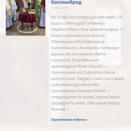
Костинброд
13/05/2025
На 11 май костинбродският храм „Св.
Кирил и Методий“ отбеляза
тържествено своя храмов празник. С
благословението на Негово
Светейшество Софийския
митрополит и Български патриарх
Даниил, бе отслужена света
Литургия, възглавена от
архимандрит Йоан (Пешев) –
протосингел на Софийска света
митрополия. Заедно с него съслужиха
храмовото духовенство:
протойерей Николай Пешов –
председател на храма, протойерей
Серафим Рогачев, свещеник Георги
Михнев и
Прочетете повече »