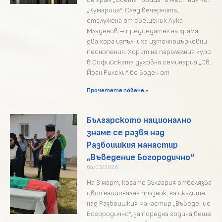
„Кумарица“. След вечернята,
отслужена от свещеник Лука
Младенов – председател на храма,
два хора изпълниха източноцърковни
песнопения. Хорът на паралелния курс
в Софийската духовна семинария „Св.
Йоан Рилски“ бе воден от
Прочетете повече »
Българското национално
знаме се развя над
Разбоишкия манастир
„Въведение Богородично“
04/03/2026
На 3 март, когато България отбелязва
своя национален празник, на скалите
над Разбоишкия манастир „Въведение
Богородично“, за поредна година беше