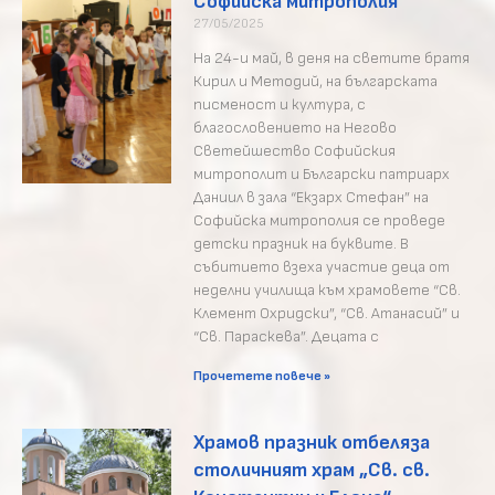
Софийска митрополия
27/05/2025
На 24-и май, в деня на светите братя
Кирил и Методий, на българската
писменост и култура, с
благословението на Негово
Светейшество Софийския
митрополит и Български патриарх
Даниил в зала “Екзарх Стефан” на
Софийска митрополия се проведе
детски празник на буквите. В
събитието взеха участие деца от
неделни училища към храмовете “Св.
Клемент Охридски”, “Св. Атанасий” и
“Св. Параскева”. Децата с
Прочетете повече »
Храмов празник отбеляза
столичният храм „Св. св.