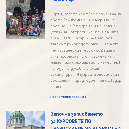
22/07/2025
В деня, когато честваме паметта на
света великомъченица Марина, на
посещение в Искрецкия манастир
„Успение Богородично“ бяха децата
от ДГ „Юрий Гагарин“ – град Годеч,
заедно с ръководството и част от
педагогическия персонал. Децата
бяха посрещнати от игумена на
манастира и архиерейски наместник
на Годечка духовна околия –
архимандрит Януарий, и енорийския
свещеник на град Годеч – отец Тодор,
които
Прочетете повече »
Започна записването
за КУРСОВЕТЕ ПО
ПРАВОСЛАВИЕ ЗА ВЪЗРАСТНИ