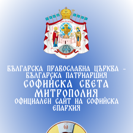
Продължете
към
съдържанието
Българска православна църква -
Българска патриаршия
Софийска света
митрополия
Официален сайт на софийска
епархия