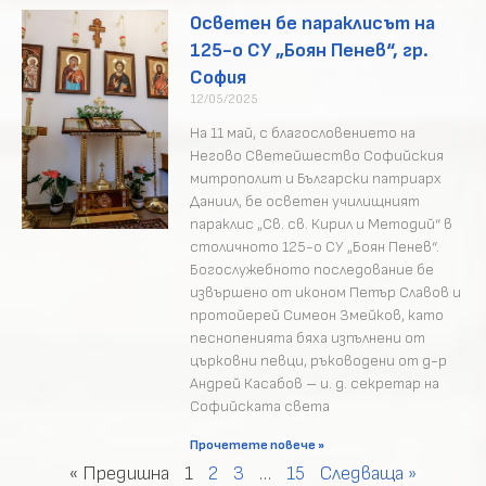
Осветен бе параклисът на
125-о СУ „Боян Пенев“, гр.
София
12/05/2025
На 11 май, с благословението на
Негово Светейшество Софийския
митрополит и Български патриарх
Даниил, бе осветен училищният
параклис „Св. св. Кирил и Методий“ в
столичното 125-о СУ „Боян Пенев“.
Богослужебното последование бе
извършено от иконом Петър Славов и
протойерей Симеон Змейков, като
песнопенията бяха изпълнени от
църковни певци, ръководени от д-р
Андрей Касабов – и. д. секретар на
Софийската света
Прочетете повече »
« Предишна
1
2
3
…
15
Следваща »