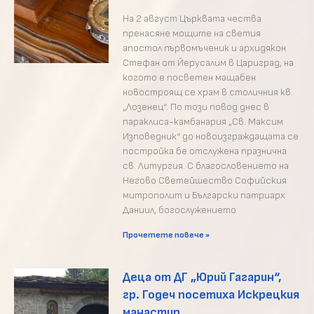
На 2 август Църквата чества
пренасяне мощите на светия
апостол първомъченик и архидякон
Стефан от Йерусалим в Цариград, на
когото е посветен мащабен
новостроящ се храм в столичния кв.
„Лозенец“. По този повод днес в
параклиса-камбанария „Св. Максим
Изповедник“ до новоизграждащата се
постройка бе отслужена празнична
св. Литургия. С благословението на
Негово Светейшество Софийския
митрополит и Български патриарх
Даниил, богослужението
Прочетете повече »
Деца от ДГ „Юрий Гагарин“,
гр. Годеч посетиха Искрецкия
манастир