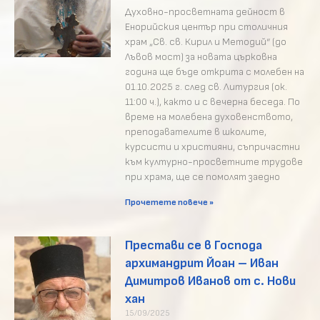
Духовно-просветната дейност в
Енорийския център при столичния
храм „Св. св. Кирил и Методий“ (до
Лъвов мост) за новата църковна
година ще бъде открита с молебен на
01.10.2025 г. след св. Литургия (ок.
11:00 ч.), както и с вечерна беседа. По
време на молебена духовенството,
преподавателите в школите,
курсисти и християни, съпричастни
към културно-просветните трудове
при храма, ще се помолят заедно
Прочетете повече »
Престави се в Господа
архимандрит Йоан – Иван
Димитров Иванов от с. Нови
хан
15/09/2025