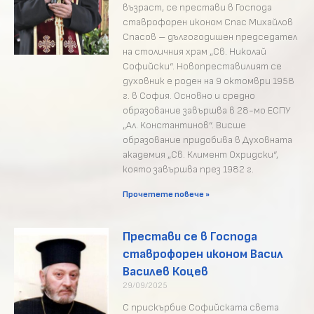
възраст, се престави в Господа
ставрофорен иконом Спас Михайлов
Спасов – дългогодишен председател
на столичния храм „Св. Николай
Софийски“. Новопреставилият се
духовник е роден на 9 октомври 1958
г. в София. Основно и средно
образование завършва в 28-мо ЕСПУ
„Ал. Константинов“. Висше
образование придобива в Духовната
академия „Св. Климент Охридски“,
която завършва през 1982 г.
Прочетете повече »
Престави се в Господа
ставрофорен иконом Васил
Василев Коцев
29/09/2025
С прискърбие Софийската света