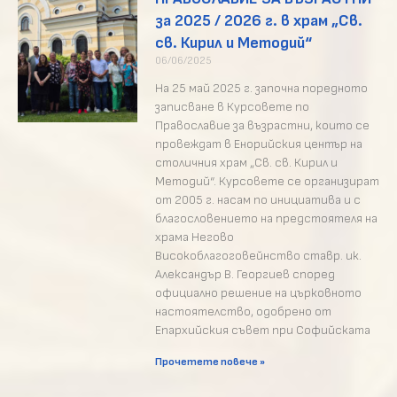
за 2025 / 2026 г. в храм „Св.
св. Кирил и Методий“
06/06/2025
На 25 май 2025 г. започна поредното
записване в Курсовете по
Православие за възрастни, които се
провеждат в Енорийския център на
столичния храм „Св. св. Кирил и
Методий“. Курсовете се организират
от 2005 г. насам по инициатива и с
благословението на предстоятеля на
храма Негово
Високоблагоговейнство ставр. ик.
Александър В. Георгиев според
официално решение на църковното
настоятелство, одобрено от
Епархийския съвет при Софийската
Прочетете повече »