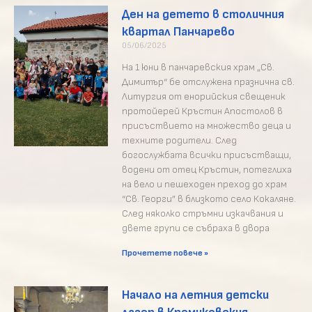
Ден на детето в столичния
квартал Панчарево
05/06/2025
На 1 юни в панчаревския храм „Св.
Димитър“ бе отслужена празнична св.
Литургия от енорийския свещеник
протойерей Кръстин Апостолов в
присъствието на множество деца и
техните родители. След
богослужбата всички присъстващи,
водени от отец Кръстин, потеглиха
на вело и пешеходен преход до храм
“Св. Георги” в близкото село Кокаляне.
След няколко стръмни изкачвания и
двете групи се събраха в двора
Прочетете повече »
Начало на летния детски