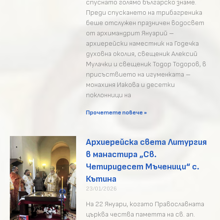
спуснато голямо българско знаме.
Преди спускането на трибагреника
беше отслужен празничен водосвет
от архимандрит Януарий –
архиерейски наместник на Годечка
духовна околия, свещеник Алексий
Мулачки и свещеник Тодор Тодоров, в
присъствието на игуменката –
монахиня Иакова и десетки
поклонници на
Прочетете повече »
Архиерейска света Литургия
в манастира „Св.
Четиридесет Мъченици“ с.
Кътина
23/01/2026
На 22 Януари, когато Православната
църква чества паметта на св. ап.