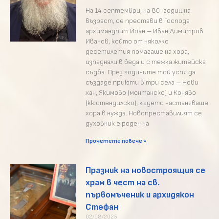
На 14 септември, на 80-годишна
възраст, се престави в Господа
архимандрит Йоан – Иван Димитров
Иванов, който от няколко
десетилетия помагаше на хора,
изпаднали в беда и с тежка житейска
съдба. През годините той успя да
създаде приюти в три села – Нови
хан, Якимово (монтанско) и Коняво
(кюстендилско), където настаняваше
хора в нужда. Новопреставилият се
духовник е роден на
Прочетете повече »
Празник на новостроящия се
храм в чест на св.
първомъченик и архидякон
Стефан
02/08/2025