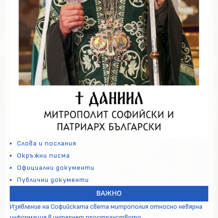
Слова и послания
Окръжни писма
Официални документи
Публични документи
ВАЖНО
Изявление на Софийската света митрополия относно невярна
информация в интернет пространството