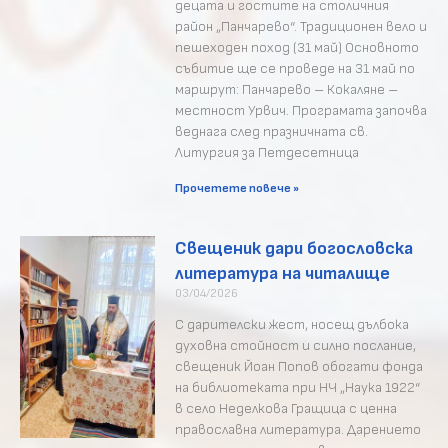
децата и гостите на столичния
район „Панчарево“. ​Традиционен вело и
пешеходен поход (31 май) ​Основното
събитие ще се проведе на 31 май по
маршрут: Панчарево – Кокаляне –
местност Урвич. Програмата започва
веднага след празничната св.
Литургия за Петдесетница
Прочетете повече »
Свещеник дари богословска
литература на читалище
03/04/2026
С дарителски жест, носещ дълбока
духовна стойност и силно послание,
свещеник Йоан Попов обогати фонда
на библиотеката при НЧ „Наука 1922“
в село Неделкова Гращица с ценна
православна литература. Дарението