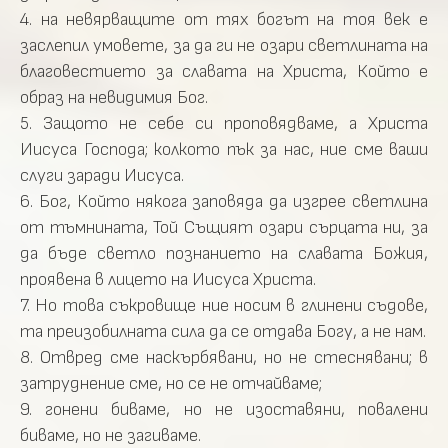
4. на невярващите от тях богът на тоя век е
заслепил умовете, за да ги не озари светлината на
благовестието за славата на Христа, Който е
образ на невидимия Бог.
5. Защото не себе си проповядваме, а Христа
Иисуса Господа; колкото пък за нас, ние сме ваши
слуги заради Иисуса.
6. Бог, Който някога заповяда да изгрее светлина
от тъмнината, Той Същият озари сърцата ни, за
да бъде светло познанието на славата Божия,
проявена в лицето на Иисуса Христа.
7. Но това съкровище ние носим в глинени съдове,
та преизобилната сила да се отдава Богу, а не нам.
8. Отвред сме наскърбявани, но не стеснявани; в
затруднение сме, но се не отчайваме;
9. гонени биваме, но не изоставяни, повалени
биваме, но не загиваме.