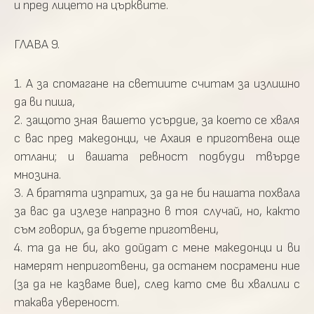
и пред лицето на църквите.
ГЛАВА 9.
1. А за спомагане на светиите считам за излишно
да ви пиша,
2. защото зная вашето усърдие, за което се хваля
с вас пред македонци, че Ахаия е приготвена още
отлани; и вашата ревност подбуди твърде
мнозина.
3. А братята изпратих, за да не би нашата похвала
за вас да излезе напразно в тоя случай, но, както
съм говорил, да бъдете приготвени,
4. та да не би, ако дойдат с мене македонци и ви
намерят неприготвени, да останем посрамени ние
(за да не казваме вие), след като сме ви хвалили с
такава увереност.