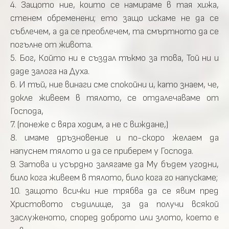
4. Защото ние, които се намираме в тая хижа,
стенем обременени; ето защо искаме не да се
съблечем, а да се преоблечем, та смъртното да се
погълне от живота.
5. Бог, Който ни е създал тъкмо за това, Той ни и
даде залога на Духа.
6. И тъй, ние винаги сме спокойни и, като знаем, че,
докле живеем в тялото, се отдалечаваме от
Господа,
7. (понеже с вяра ходим, а не с виждане,)
8. имаме дръзновение и по-скоро желаем да
напуснем тялото и да се приберем у Господа.
9. Затова и усърдно залягаме да Му бъдем угодни,
било кога живеем в тялото, било кога го напускаме;
10. защото всички ние трябва да се явим пред
Христовото съдилище, за да получи всякой
заслуженото, според доброто или злото, което е