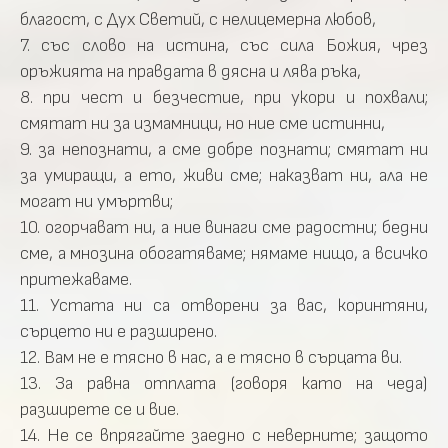
благост, с Дух Светий, с нелицемерна любов,
7. със слово на истина, със сила Божия, чрез
оръжията на правдата в дясна и лява ръка,
8. при чест и безчестие, при укори и похвали;
смятат ни за измамници, но ние сме истинни,
9. за непознати, а сме добре познати; смятат ни
за умиращи, а ето, живи сме; наказват ни, ала не
могат ни умъртви;
10. огорчават ни, а ние винаги сме радостни; бедни
сме, а мнозина обогатяваме; нямаме нищо, а всичко
притежаваме.
11. Устата ни са отворени за вас, коринтяни,
сърцето ни е разширено.
12. Вам не е тясно в нас, а е тясно в сърцата ви.
13. За равна отплата (говоря като на чеда)
разширете се и вие.
14. Не се впрягайте заедно с неверните; защото