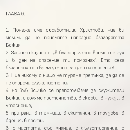
ГЛАВА 6.
1. Понеже сме съработници Христови, ние ви
молим, да не приемате напразно благодатта
Божия.
2. Защото казано е: „в благоприятно време те чух
и в ден на спасение ти помогнах“. Ето сега
благоприятно време, ето сега ден на спасение!
3. Ние никому с нищо не туряме препънка, за да се
не опорочи служението ни,
4. но във всичко се препоръчваме за служители
Божии, с голямо постоянство, в скърби, в нужди, в
утеснение,
5. при рани, в тъмници, в скитания, в трудове, в
бдения, в пости,
6. с чистота, със знание, с дълготърпение, с