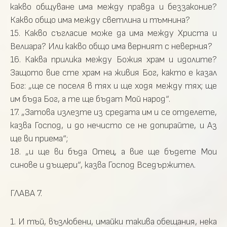
какво общуване има между правда и беззаконие?
Какво общо има между светлина и тъмнина?
15. Какво съгласие може да има между Христа и
Велиара? Или какво общо има верният с неверния?
16. Каква прилика между Божия храм и идолите?
Защото вие сте храм на живия Бог, както е казал
Бог: „ще се поселя в тях и ще ходя между тях; ще
им бъда Бог, а те ще бъдат Мой народ“.
17. „Затова излезте из средата им и се отделете,
казва Господ, и до нечисто се не допирайте, и Аз
ще ви приема“;
18. „и ще ви бъда Отец, а вие ще бъдете Мои
синове и дъщери“, казва Господ Вседържител.
ГЛАВА 7.
1. И тъй, възлюбени, имайки такива обещания, нека