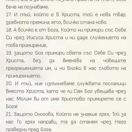
вече не познаваме.
17. И тъй, който е в Христа, той е нова твар;
древното премина; ето, всичко стана ново.
18. А всичко е от Бога, Който ни примири със Себе
Си чрез Иисуса Христа и ни даде служението на
това примирение,
19. защото Бог примири света със Себе Си чрез
Христа, без да вменява на човеците
прегрешенията им, и ни вложи в нас словото на
примирението.
20. И тъй, ние изпълняваме службата посланици
вместо Христа, като че ли Сам Бог увещава чрез
нас. Молим ви от име Христово: примирете се с
Бога!
21. Защото Оногова, Който не знаеше грях, Той за
нас Го грях направи, та да станем чрез Него
праведни пред Бога.