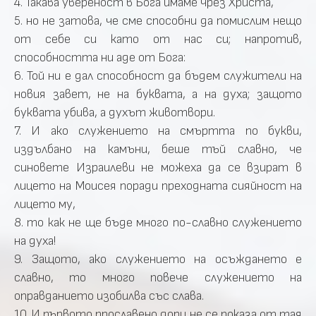
4. Такава увереност в Бога имаме чрез Христа,
5. но не затова, че сме способни да помислим нещо
от себе си като от нас си; напротив,
способността ни аде от Бога:
6. Той ни е дал способност да бъдем служители на
новия завет, не на буквата, а на духа; защото
буквата убива, а духът животвори.
7. И ако служението на смъртта по букви,
издълбано на камъни, беше тъй славно, че
синовете Израилеви не можеха да се взират в
лицето на Моисея поради преходната сияйност на
лицето му,
8. то как не ще бъде много по-славно служението
на духа!
9. Защото, ако служението на осъждането е
славно, то много повече служението на
оправданието изобилва със слава.
10. И първото прославено дори не се показа от тая