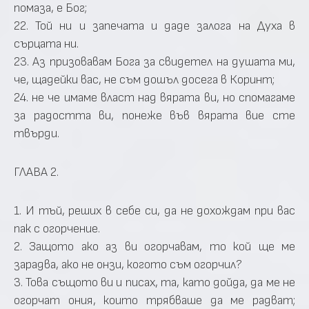
помаза, е Бог;
22. Той ни и запечата и даде залога на Духа в
сърцата ни.
23. Аз призовавам Бога за свидетел на душата ми,
че, щадейки вас, не съм дошъл досега в Коринт;
24. не че имаме власт над вярата ви, но спомагаме
за радостта ви, понеже във вярата вие сте
твърди.
ГЛАВА 2.
1. И тъй, реших в себе си, да не дохождам при вас
пак с огорчение.
2. Защото ако аз ви огорчавам, то кой ще ме
зарадва, ако не онзи, когото съм огорчил?
3. Това същото ви и писах, та, като дойда, да ме не
огорчат ония, които трябваше да ме радват;