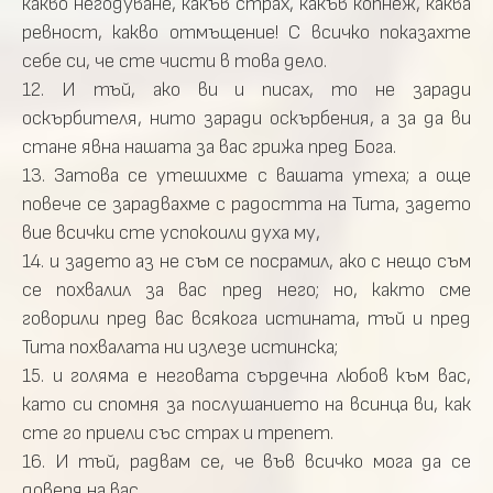
какво негодуване, какъв страх, какъв копнеж, каква
ревност, какво отмъщение! С всичко показахте
себе си, че сте чисти в това дело.
12. И тъй, ако ви и писах, то не заради
оскърбителя, нито заради оскърбения, а за да ви
стане явна нашата за вас грижа пред Бога.
13. Затова се утешихме с вашата утеха; а още
повече се зарадвахме с радостта на Тита, задето
вие всички сте успокоили духа му,
14. и задето аз не съм се посрамил, ако с нещо съм
се похвалил за вас пред него; но, както сме
говорили пред вас всякога истината, тъй и пред
Тита похвалата ни излезе истинска;
15. и голяма е неговата сърдечна любов към вас,
като си спомня за послушанието на всинца ви, как
сте го приели със страх и трепет.
16. И тъй, радвам се, че във всичко мога да се
доверя на вас.