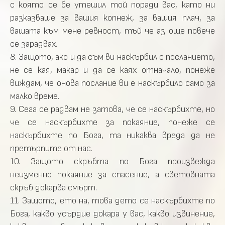
с която се бе утешил той поради вас, като ни
разказваше за вашия копнеж, за вашия плач, за
вашата към мене ревност, тъй че аз още повече
се зарадвах.
8. Защото, ако и да съм ви наскърбил с посланието,
не се кая, макар и да се каях отначало, понеже
виждам, че онова послание ви е наскърбило само за
малко време.
9. Сега се радвам не затова, че се наскърбихте, но
че се наскърбихте за покаяние, понеже се
наскърбихте по Бога, та никаква вреда да не
претърпите от нас.
10. Защото скръбта по Бога произвежда
неизменно покаяние за спасение, а световната
скръб докарва смърт.
11. Защото, ето на, това дето се наскърбихте по
Бога, какво усърдие докара у вас, какво извинение,