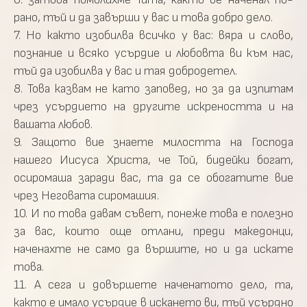
рано, тъй и да завърши у вас и това добро дело.
7. Но както изобилва всичко у вас: вяра и слово,
познание и всяко усърдие и любовта ви към нас,
тъй да изобилва у вас и тая добродетел.
8. Това казвам не като заповед, но за да изпитам
чрез усърдието на другите искреността и на
вашата любов.
9. Защото вие знаете милостта на Господа
нашего Иисуса Христа, че Той, бидейки богат,
осиромаша заради вас, та да се обогатите вие
чрез Неговата сиромашия.
10. И по това давам съвет, понеже това е полезно
за вас, които още отлани, преди македонци,
наченахте не само да вършите, но и да искате
това.
11. А сега и довършете наченатото дело, та,
както е имало усърдие в искането ви, тъй усърдно