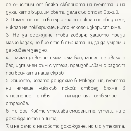
се очистим от всяка сквернота на плътта и на
духа, като вършим свети дела със страх Божий.
2. Поместете ни в сърцата си: никого не обидихме;
никого не покварихме, нито някого изкористихме.
3. Не за осъждане това говоря; защото преди
малко казах, че вие сте в сърцата ни, за да умрем и
да живеем заедно.
4. Голямо доверие имам към вас, много се хваля с
вас; изпълнен съм с утеха, преизобилвам с радост
при всичката наша скръб.
5. Защото, когато дойдохме в Македония, плътта
ни нямаше никакъв покой; отвред бяхме в
утеснение: отвън – нападения, отвътре –
страхове.
6. Но Бог, Който утешава смирените, утеши ни с
дохождането на Тита,
7. и не само с неговото дохождане, но и с утехата,