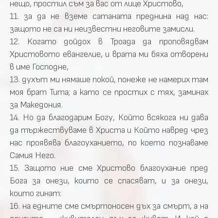
нещо, простил съм за вас от лице Христово,
11. за да не вземе сатаната преднина над нас:
защото не са ни неизвестни неговите замисли.
12. Когато дойдох в Троада да проповядвам
Христовото евангелие, и врата ми бяха отворени
в име Господне,
13. духът ми нямаше покой, понеже не намерих там
моя брат Тита; а като се простих с тях, заминах
за Македония.
14. Но да благодарим Богу, Който всякога ни дава
да тържествуваме в Христа и Който навред чрез
нас проявява благоуханието, по което познаваме
Самия Него.
15. Защото ние сме Христово благоухание пред
Бога за онези, които се спасяват, и за онези,
които гинат:
16. на едните сме смъртоносен дъх за смърт, а на