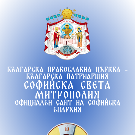
Продължете
към
съдържанието
Българска православна църква -
Българска патриаршия
Софийска света
митрополия
Официален сайт на софийска
епархия