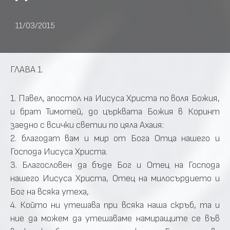
11/03/2015
ГЛАВА 1.
1. Павел, апостол на Иисуса Христа по воля Божия,
и брат Тимотей, до църквата Божия в Коринт
заедно с всички светии по цяла Ахаия:
2. благодат вам и мир от Бога Отца нашего и
Господа Иисуса Христа.
3. Благословен да бъде Бог и Отец на Господа
нашего Иисуса Христа, Отец на милосърдието и
Бог на всяка утеха,
4. Който ни утешава при всяка наша скръб, та и
ние да можем да утешаваме намиращите се във