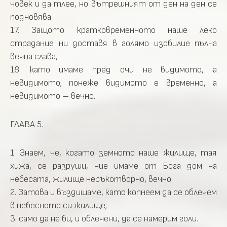
човек и да тлее, но вътрешният от ден на ден се
подновява.
17. Защото кратковременното наше леко
страдание ни доставя в голямо изобилие пълна
вечна слава,
18. като имаме пред очи не видимото, а
невидимото; понеже видимото е временно, а
невидимото – вечно.
ГЛАВА 5.
1. Знаем, че, когато земното наше жилище, тая
хижа, се разруши, ние имаме от Бога дом на
небесата, жилище неръкотворно, вечно.
2. Затова и въздишаме, като копнеем да се облечем
в небесното си жилище;
3. само да не би, и облечени, да се намерим голи.