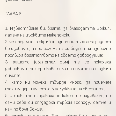
ГЛАВА 8.
1. Известяваме ви, братя, за благодатта Божия,
дадена на църквите македонски,
2. че сред много скръбни изпитни тяхната радост
бе изобилно; и при голямата си беднотия изобилно
проявиха богатството на своето добродушие;
3. защото (свидетел съм) те се показаха
доброволни пожертвователи по силите си и извън
силите,
4. като ни молеха твърде много, да приемем
техния дар и участие в услужване на светиите;
5. и това те направиха не както се надявахме, но
сами себе си отдадоха първом Господу, сетне и
нам по воля Божия;
6. затова помолихме Тита, както бе наченал по-