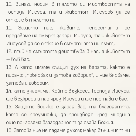
10. Винаги носим в тялото си мъртвостта на
Господа Иисуса, та и животът Иисусов да се
открие в тялото ни.
11. Защото ние, живите, непрестанно се
предаваме на смърт заради Иисуса, та и животът
Иисусов да се открие в смъртната ни плът,
12. тъй че смъртта действува в нас, а животът
– във вас.
13. А като имаме същия дух на вярата, както е
писано: „повярвах и затова говорих“, и ние вярваме,
затова и говорим,
14. като знаем, че, Който възкреси Господа Иисуса,
ще възкреси и нас чрез Иисуса и ще постави с вас.
15. Защото всичко е зарад вас, та благодатта,
като се преумножи, да произведе чрез мнозина
още по-голяма благодарност за слава Божия.
16. Затова ние не падаме духом; макар външният ни