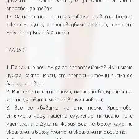
другите – живителен дъх за живот. И кой е
способен за това?
17. Защото ние не изопачаваме словото Божие,
както мнозина, а проповядваме искрено, като от
Бога, пред Бога, в Христа.
ГЛАВА 3.
1. Пак ли ще почнем да се препоръчваме? Или имаме
нужда, както някои, от препоръчителни писма до
вас или от вас?
2. Вие сте нашето писмо, написано в сърцата ни,
което узнават и четат всички човеци;
3. вие се явявате, че сте писмо Христово,
стъкмено чрез нашето служение, написано не с
мастило, а с Духа на живия Бог, не върху каменни
скрижали, а върху плътени скрижали на сърцето.