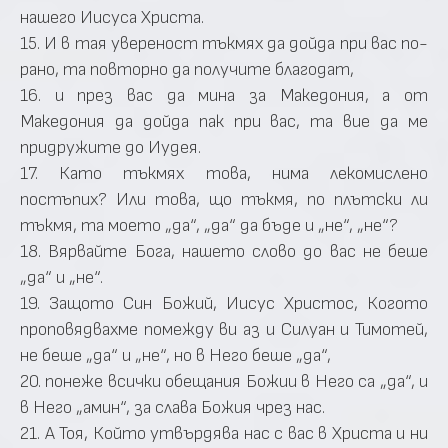
нашего Иисуса Христа.
15. И в тая увереност тъкмях да дойда при вас по-
рано, та повторно да получите благодат,
16. и през вас да мина за Македония, а от
Македония да дойда пак при вас, та вие да ме
придружите до Иудея.
17. Като тъкмях това, нима лекомислено
постъпих? Или това, що тъкмя, по плътски ли
тъкмя, та моето „да“, „да“ да бъде и „не“, „не“?
18. Вярвайте Бога, нашето слово до вас не беше
„да“ и „не“.
19. Защото Син Божий, Иисус Христос, Когото
проповядвахме помежду ви аз и Силуан и Тимотей,
не беше „да“ и „не“, но в Него беше „да“,
20. понеже всички обещания Божии в Него са „да“, и
в Него „амин“, за слава Божия чрез нас.
21. А Тоя, Който утвърдява нас с вас в Христа и ни