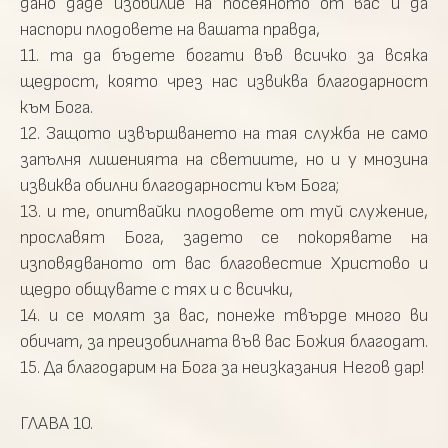
дано даде изобилие на посеяното от вас и да
наспори плодовете на вашата правда,
11. та да бъдете богати във всичко за всяка
щедрост, която чрез нас извиква благодарност
към Бога.
12. Защото извършването на тая служба не само
запълня лишенията на светиите, но и у мнозина
извиква обилни благодарности към Бога;
13. и те, опитвайки плодовете от туй служение,
прославят Бога, задето се покорявате на
изповядваното от вас благовестие Христово и
щедро общувате с тях и с всички,
14. и се молят за вас, понеже твърде много ви
обичат, за преизобилната във вас Божия благодат.
15. Да благодарим на Бога за неизказания Негов дар!
ГЛАВА 10.