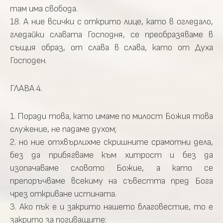
там има свобода.
18. А ние всички с открито лице, като в огледало,
гледайки славата Господня, се преобразяваме в
същия образ, от слава в слава, като от Духа
Господен.
ГЛАВА 4.
1. Поради това, като имаме по милост Божия това
служение, не падаме духом;
2. но ние отхвърлихме скришните срамотни дела,
без да прибягваме към хитрост и без да
изопачаваме словото Божие, а като се
препоръчваме всекиму на съвестта пред Бога
чрез откриване истината.
3. Ако пък е и закрито нашето благовестие, то е
закрито за погиващите: