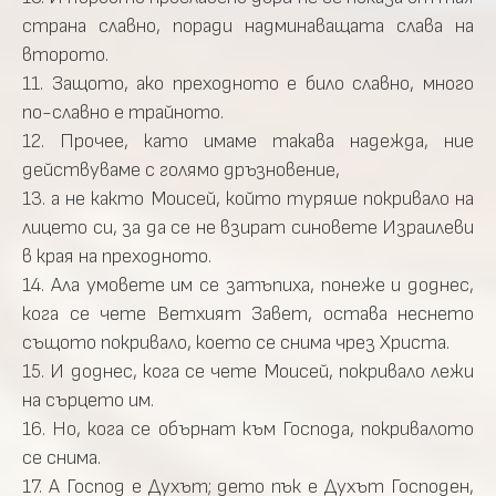
страна славно, поради надминаващата слава на
второто.
11. Защото, ако преходното е било славно, много
по-славно е трайното.
12. Прочее, като имаме такава надежда, ние
действуваме с голямо дръзновение,
13. а не както Моисей, който туряше покривало на
лицето си, за да се не взират синовете Израилеви
в края на преходното.
14. Ала умовете им се затъпиха, понеже и доднес,
кога се чете Ветхият Завет, остава неснето
същото покривало, което се снима чрез Христа.
15. И доднес, кога се чете Моисей, покривало лежи
на сърцето им.
16. Но, кога се обърнат към Господа, покривалото
се снима.
17. А Господ е Духът; дето пък е Духът Господен,