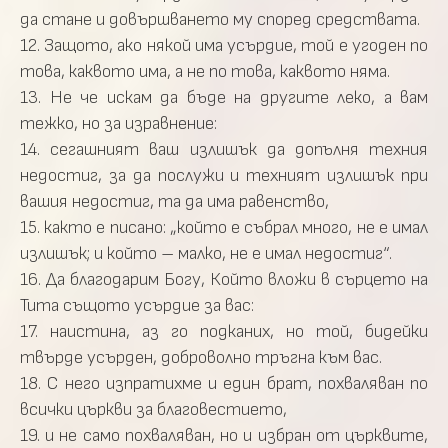
да стане и довършването му според средствата.
12. Защото, ако някой има усърдие, той е угоден по
това, каквото има, а не по това, каквото няма.
13. Не че искам да бъде на другите леко, а вам
тежко, но за изравнение:
14. сегашният ваш излишък да допълня техния
недостиг, за да послужи и техният излишък при
вашия недостиг, та да има равенство,
15. както е писано: „който е събрал много, не е имал
излишък; и който – малко, не е имал недостиг“.
16. Да благодарим Богу, Който вложи в сърцето на
Тита същото усърдие за вас:
17. наистина, аз го подканих, но той, бидейки
твърде усърден, доброволно тръгна към вас.
18. С него изпратихме и един брат, похваляван по
всички църкви за благовестието,
19. и не само похваляван, но и избран от църквите,