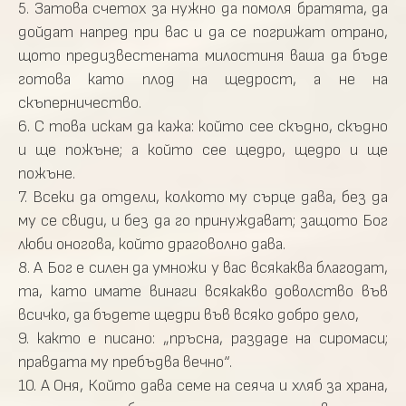
5. Затова счетох за нужно да помоля братята, да
дойдат напред при вас и да се погрижат отрано,
щото предизвестената милостиня ваша да бъде
готова като плод на щедрост, а не на
скъперничество.
6. С това искам да кажа: който сее скъдно, скъдно
и ще пожъне; а който сее щедро, щедро и ще
пожъне.
7. Всеки да отдели, колкото му сърце дава, без да
му се свиди, и без да го принуждават; защото Бог
люби оногова, който драговолно дава.
8. А Бог е силен да умножи у вас всякаква благодат,
та, като имате винаги всякакво доволство във
всичко, да бъдете щедри във всяко добро дело,
9. както е писано: „пръсна, раздаде на сиромаси;
правдата му пребъдва вечно“.
10. А Оня, Който дава семе на сеяча и хляб за храна,