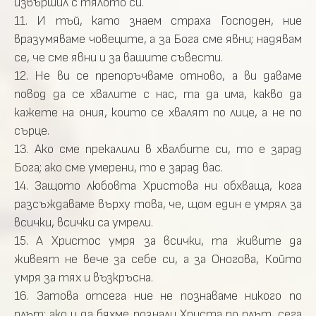
извършил с тялото си.
11. И тъй, като знаем страха Господен, ние
вразумяваме човеците, а за Бога сме явни; надявам
се, че сме явни и за вашите съвести.
12. Не ви се препоръчваме отново, а ви даваме
повод да се хвалите с нас, та да има, какво да
кажете на ония, които се хвалят по лице, а не по
сърце.
13. Ако сме прекалили в хвалбите си, то е зарад
Бога; ако сме умерени, то е зарад вас.
14. Защото любовта Христова ни обхваща, кога
разсъждаваме върху това, че, щом един е умрял за
всички, всички са умрели.
15. А Христос умря за всички, та живите да
живеят не вече за себе си, а за Оногова, Който
умря за тях и възкръсна.
16. Затова отсега ние не познаваме никого по
плът; ако и да бяхме познали Христа по плът, сега