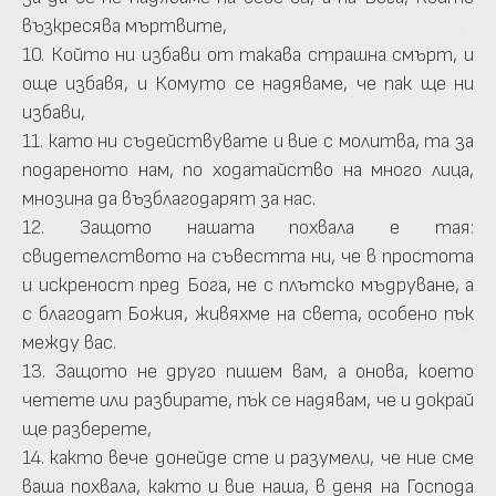
възкресява мъртвите,
10. Който ни избави от такава страшна смърт, и
още избавя, и Комуто се надяваме, че пак ще ни
избави,
11. като ни съдействувате и вие с молитва, та за
подареното нам, по ходатайство на много лица,
мнозина да възблагодарят за нас.
12. Защото нашата похвала е тая:
свидетелството на съвестта ни, че в простота
и искреност пред Бога, не с плътско мъдруване, а
с благодат Божия, живяхме на света, особено пък
между вас.
13. Защото не друго пишем вам, а онова, което
четете или разбирате, пък се надявам, че и докрай
ще разберете,
14. както вече донейде сте и разумели, че ние сме
ваша похвала, както и вие наша, в деня на Господа