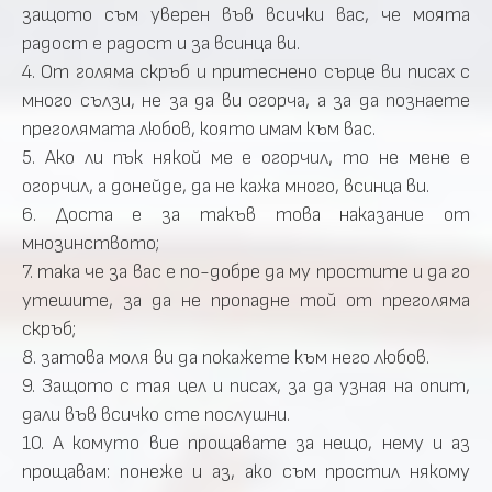
защото съм уверен във всички вас, че моята
радост е радост и за всинца ви.
4. От голяма скръб и притеснено сърце ви писах с
много сълзи, не за да ви огорча, а за да познаете
преголямата любов, която имам към вас.
5. Ако ли пък някой ме е огорчил, то не мене е
огорчил, а донейде, да не кажа много, всинца ви.
6. Доста е за такъв това наказание от
мнозинството;
7. така че за вас е по-добре да му простите и да го
утешите, за да не пропадне той от преголяма
скръб;
8. затова моля ви да покажете към него любов.
9. Защото с тая цел и писах, за да узная на опит,
дали във всичко сте послушни.
10. А комуто вие прощавате за нещо, нему и аз
прощавам: понеже и аз, ако съм простил някому