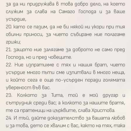
за да ни придружава в това добро дело, на което
служим за слава на Самаго Господа и за ваше
усърдие,
20. като се пазим, да не би някой ни укори при тия
обилни приноси, за чието събиране ние полагаме
грижи;
21. защото ние залягаме за доброто не само пред
Господа, но и пред човеците.
22. Ние изпратихме с тях и нашия брат, чието
усърдие много пъти сме изпитвали в много неща,
и който сега е още по-усърден поради голямата
увереност във вас.
23. Колкото за Тита, той е мой другар и
сътрудник среди вас; а колкото за нашите братя,
те са пратеници на църквите, слава Христова.
24. И тъй, дайте доказателство за вашата любов
и за това, дето се хвалим с вас, както на тях, така