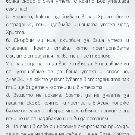
всяка скръб с оная утеха, с която Бог утешава
сами нас!
5. Защото, както изобилват в нас Христовите
страдания, тъй изобилва и нашата утеха чрез
Христа.
6. Скърбим ли ние, скърбим за ваша утеха и
спасение, което става, като претърпявате
същите страдания, каквито и ние търпим;
7. и надеждата ни за вас е твърда. Утешаваме ли
се, утешаваме се за ваша утеха и спасение,
знаейки, че както участвувате в страданията пак
тъй ще бъдете участници и в утехата.
8. Защото не искаме, братя, да не знаете за
нашата скръб, която ни постигна в Асия; понеже
бяхме отегчени твърде много и вън от силите си,
тъй че не се надявахме и живи да останем.
9. Но сами в себе си носехме смъртната присъда,
за да се не надяваме на себе си, а на Бога, Който