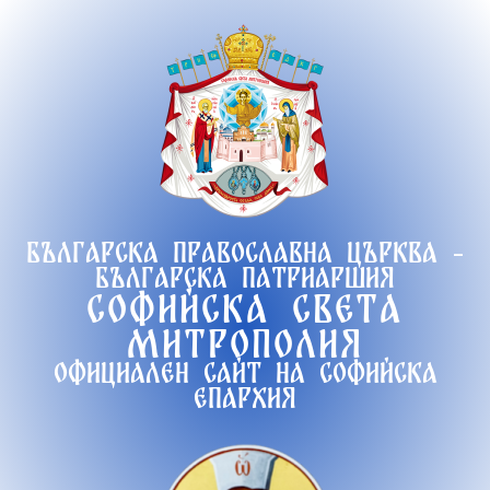
Продължете
към
съдържанието
Българска православна църква -
Българска патриаршия
Софийска света
митрополия
Официален сайт на софийска
епархия