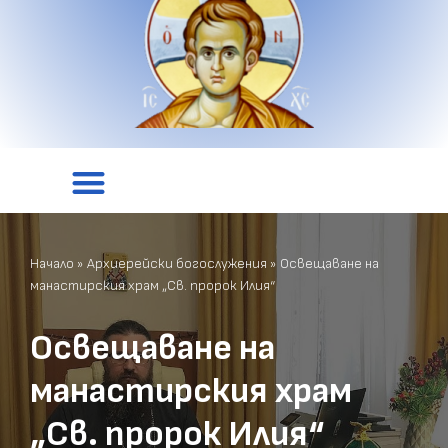
Начало
»
Архиерейски богослужения
»
Освещаване на
манастирския храм „Св. пророк Илия“
Освещаване на
манастирския храм
„Св. пророк Илия“