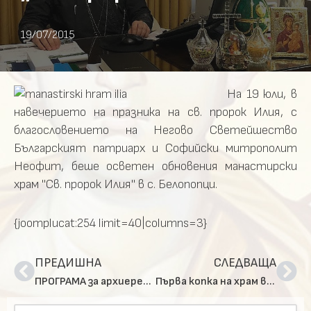
19/07/2015
На 19 юли, в
навечерието на празника на св. пророк Илия, с
благословението на Негово Светейшество
Българският патриарх и Софийски митрополит
Неофит, беше осветен обновения манастирски
храм "Св. пророк Илия" в с. Белопопци.
{joomplucat:254 limit=40|columns=3}
ПРЕДИШНА
СЛЕДВАЩА
ПРОГРАМА за архиерейските богослужения в София през Богородичния пост
Първа копка на храм в чест на Сретение Господне в гр. Перник