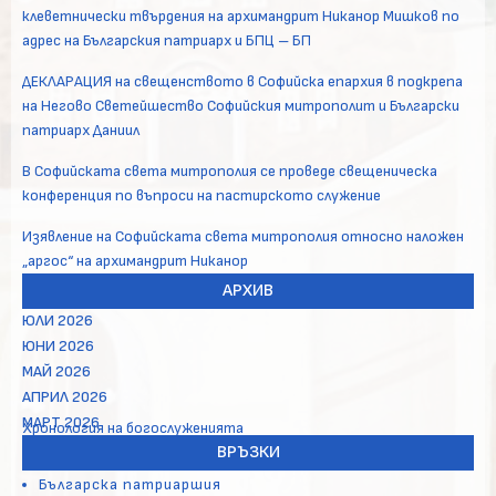
клеветнически твърдения на архимандрит Никанор Мишков по
адрес на Българския патриарх и БПЦ – БП
ДЕКЛАРАЦИЯ на свещенството в Софийска епархия в подкрепа
на Негово Светейшество Софийския митрополит и Български
патриарх Даниил
В Софийската света митрополия се проведе свещеническа
конференция по въпроси на пастирското служение
Изявление на Софийската света митрополия относно наложен
„аргос“ на архимандрит Никанор
АРХИВ
ЮЛИ 2026
ЮНИ 2026
МАЙ 2026
АПРИЛ 2026
МАРТ 2026
Хронология на богослуженията
ВРЪЗКИ
Българска патриаршия