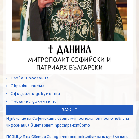
Слова и послания
Окръжни писма
Официални документи
Публични документи
ВАЖНО
Изявление на Софийската света митрополия относно невярна
информация в интернет пространството
ПОЗИЦИЯ на Светия Синод относно оскърбителни изявления и