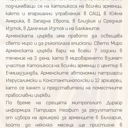
подчиняващи се на католикоса на всички арменци,
както и епархиални управления: в САЩ, в Южна
Америка, в Западна Европа, в Близкия и Средния
Изток, в Далечния Изток и на Балканите.
Арменската църква има правото да освещава
свето миро и да ръкополага епископи. Свето Миро
Арменската църква вари на всеки 7 години в
течение на 3 дена, като в мироваренето взимат
участие Католикоса на всички арменци с център в
Ечмиадзиндва, Арменските автономни патриарси
Иерусалимски и Константинополски и 12 архиереи,
като се канят и представители на поместните
православни църкви.
По време на срещата митрополит Дирайр
информира Патриарх Неофит за резултатите
от избора на архиерей за арменците в България,
който до няколко месеца ще пристигне в