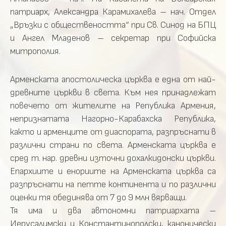
патриарх, Александра Карамихалева – нач. Отдел
„Връзки с обществеността“ при Св. Синод на БПЦ
и Ангел Младенов – секретар при Софийска
митрополия.
Арменската апостолическа църква е една от най-
древните църкви в света. Към нея принадлежат
повечето от жителите на Република Армения,
непризнатата Нагорно-Карабахска Република,
както и арменците от диаспората, разпръснати в
различни страни по света. Арменската църква е
сред т. нар. древни източни дохалкидонски църкви.
Епархиите и енориите на Арменската църква са
разпръснати на петте континента и по различни
оценки тя обединява от 7 до 9 млн вярващи.
Тя има и два автономни патриархата –
Иерусалимски и Константинополски, канонически