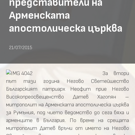
представители на
Арменската
апостолическа църква
21/07/2015
За втори
път тази година Негово Светейшество
Българският патриарх Неофит прие Негово
Високопреосвещенство Датев Хагопян –
митрополит на Арменската апостолическа църква
за Румъния, под чието ведомство до сега бяха и
арменците в България. По време на срещата
митрополит Датев връчи от името на Негово