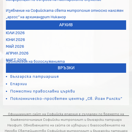
Изявление на Софийската света митрополия относно наложен
„аргос“ на архимандрит Никанор
АРХИВ
ЮЛИ 2026
ЮНИ 2026
МАЙ 2026
АПРИЛ 2026
МАРТ 2026
Хронология на богослуженията
ВРЪЗКИ
Българска патриаршия
Епархии
Поместни православни църкви
Поклонническо-просветен център „Св. Йоан Рилски“
Официалният сайт на Софийска епархия е създаден по времето на
блаженопочиналия Софийски митрополит и Български патриарх
Неофит. Обновлението на сайта се извърши с благословението на
Негово Светейшество Софийския митрополит и Български патриарх