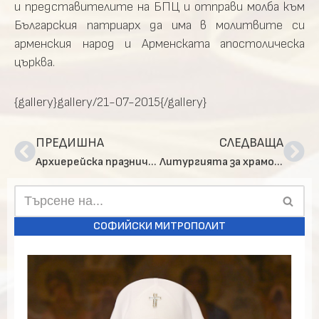
и представителите на БПЦ и отправи молба към
Българския патриарх да има в молитвите си
арменския народ и Арменската апостолическа
църква.
{gallery}gallery/21-07-2015{/gallery}
ПРЕДИШНА
СЛЕДВАЩА
Архиерейска празнична вечерня в Лозенския манастир „Св. апостоли Петър и Павел“
Литургията за храмовия празник на църквата „Св. пророк Илия“ в ж.к. Дружба 2
СОФИЙСКИ МИТРОПОЛИТ