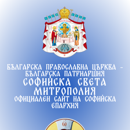
Продължете
към
съдържанието
Българска православна църква -
Българска патриаршия
Софийска света
митрополия
Официален сайт на софийска
епархия