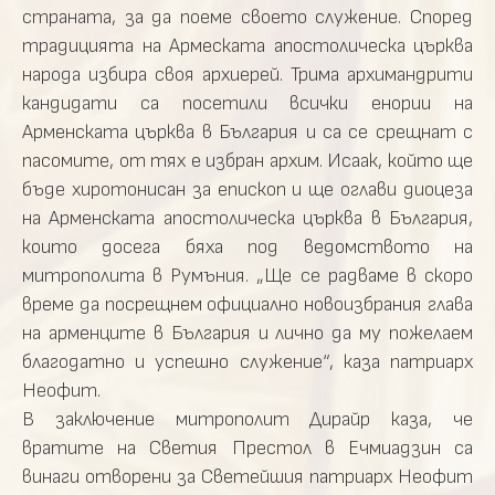
страната, за да поеме своето служение. Според
традицията на Армеската апостолическа църква
народа избира своя архиерей. Трима архимандрити
кандидати са посетили всички енории на
Арменската църква в България и са се срещнат с
пасомите, от тях е избран архим. Исаак, който ще
бъде хиротонисан за епископ и ще оглави диоцеза
на Арменската апостолическа църква в България,
които досега бяха под ведомството на
митрополита в Румъния. „Ще се радваме в скоро
време да посрещнем официално новоизбрания глава
на арменците в България и лично да му пожелаем
благодатно и успешно служение“, каза патриарх
Неофит.
В заключение митрополит Дирайр каза, че
вратите на Светия Престол в Ечмиадзин са
винаги отворени за Светейшия патриарх Неофит