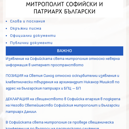
Слова и послания
Окръжни писма
Официални документи
Публични документи
ВАЖНО
Изявление на Софийската света митрополия относно невярна
информация в интернет пространството
ПОЗИЦИЯ на Светия Синод относно оскърбителни изявления и
клеветнически твърдения на архимандрит Никанор Мишков по
адрес на Българския патриарх и БПЦ – БП
ДЕКЛАРАЦИЯ на свещенството в Софийска епархия в подкрепа
на Негово Светейшество Софийския митрополит и Български
патриарх Даниил
В Софийската света митрополия се проведе свещеническа
конференция по въпроси на пастирското служение