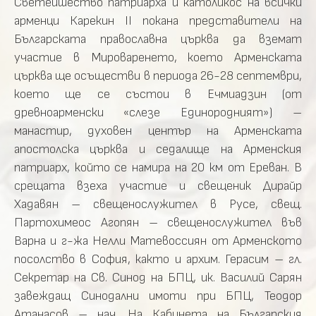
Светейшество патриарха и католикос на всички
арменци Карекин ІІ покана представители на
Българската православна църква да вземат
участие в Мироваренето, което Арменската
църква ще осъществи в периода 26-28 септември,
което ще се състои в Ечмиадзин (от
древноарменски «слезе Единородният») –
манастир, духовен център на Арменската
апостолска църква и седалище на Арменския
патриарх, който се намира на 20 км от Ереван. В
срещата взеха участие и свещеник Дирайр
Хадавян – свещенослужител в Русе, свещ.
Партохимеос Агопян – свещенослужител във
Варна и г-жа Нелли Матевоссиян от Арменското
посолство в София, както и архим. Герасим – гл.
Секретар на Св. Синод на БПЦ, ик. Василий Сарян
завеждащ Синодални имоти при БПЦ, Теодор
Атанасов – нач. На Кабинета на Българския