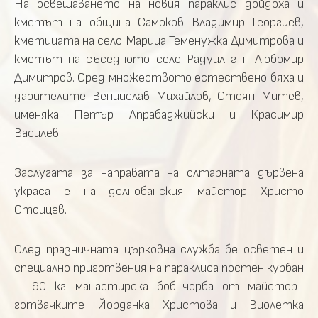
На освещаването на новия параклис дойдоха и
кметът на община Самоков Владимир Георгиев,
кметицата на село Марица Теменужка Димитрова и
кметът на съседното село Радуил г-н Любомир
Димитров. Сред множеството естествено бяха и
дарителите Венцислав Михайлов, Стоян Митев,
именяка Петър Апрабаджийски и Красимир
Василев.
Заслугата за направата на олтарната дървена
украса е на долнобанския майстор Христо
Стоицев.
След празничната църковна служба бе осветен и
специално приготвения на параклиса постен курбан
– 60 кг манастирска боб-чорба от майстор-
готвачките Йорданка Христова и Виолетка