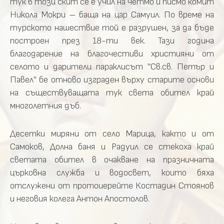
тук в този скит се е учил на четмо и писмо комит
Никола Мокри – баща на цар Самуил. По време на
турското нашествие той е разрушен, за да бъде
построен през 18-ти век. Тази година
благодарение на благочестиви християни от
селото и дарители параклисът "Св.св. Петър и
Павел" бе отново изграден върху старите основи
на съществуващата тук света обител край
многолетния дъб.
Десетки миряни от село Марица, както и от
Самоков, Долна баня и Радуил се стекоха край
светата обител в очакване на празничната
църковна служба и водосвет, които бяха
отслужени от протоиерейте Костадин Стоянов
и неговия колега Антон Апостолов.