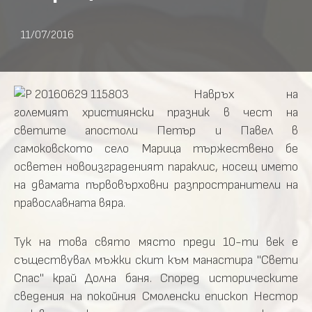
11/07/2016
Навръх на
големият християнски празник в чест на
светите апостоли Петър и Павел в
самоковското село Марица тържествено бе
осветен новоизграденият параклис, носещ името
на двамата първовърховни разпространители на
православната вяра.
Тук на това свято място преди 10-ти век е
съществувал мъжки скит към манастира "Свети
Спас" край Долна баня. Според историческите
сведения на покойния Смоленски епископ Нестор