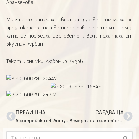
Арангелова.
Миряните запалиха свещ за здраве, помолиха се
пред иконата на светите равноапостоли и след
като се поръсиха със светена вода похапнаха от
вкусния курбан.
Текст и снимки: Любомир Кузов
ПРЕДИШНА
СЛЕДВАЩА
Архиерейска св. Литургия по повод празника Благовещение в столичната църква „Св. София“
Вечерня с архиерейско предстоене за празника Благовещение в столичния храм „Св. София“