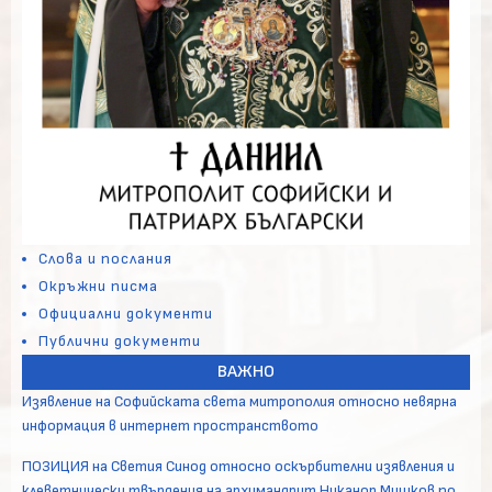
Слова и послания
Окръжни писма
Официални документи
Публични документи
ВАЖНО
Изявление на Софийската света митрополия относно невярна
информация в интернет пространството
ПОЗИЦИЯ на Светия Синод относно оскърбителни изявления и
клеветнически твърдения на архимандрит Никанор Мишков по