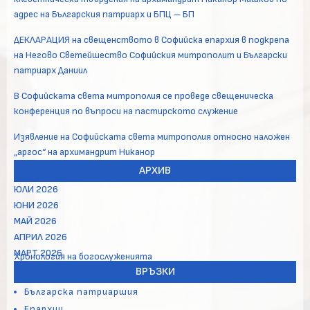
адрес на Българския патриарх и БПЦ – БП
ДЕКЛАРАЦИЯ на свещенството в Софийска епархия в подкрепа
на Негово Светейшество Софийския митрополит и Български
патриарх Даниил
В Софийската света митрополия се проведе свещеническа
конференция по въпроси на пастирското служение
Изявление на Софийската света митрополия относно наложен
„аргос“ на архимандрит Никанор
АРХИВ
ЮЛИ 2026
ЮНИ 2026
МАЙ 2026
АПРИЛ 2026
МАРТ 2026
Хронология на богослуженията
ВРЪЗКИ
Българска патриаршия
Епархии