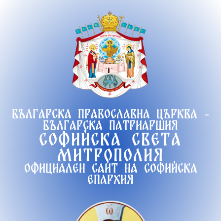
Продължете
към
съдържанието
Българска православна църква -
Българска патриаршия
Софийска света
митрополия
Официален сайт на софийска
епархия