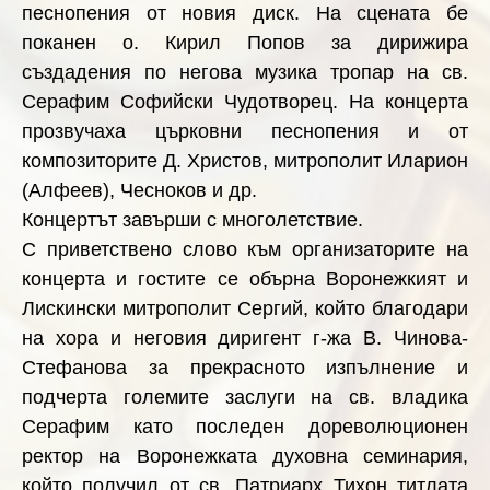
песнопения от новия диск. На сцената бе
поканен о. Кирил Попов за дирижира
създадения по негова музика тропар на св.
Серафим Софийски Чудотворец. На концерта
прозвучаха църковни песнопения и от
композиторите Д. Христов, митрополит Иларион
(Алфеев), Чесноков и др.
Концертът завърши с многолетствие.
С приветствено слово към организаторите на
концерта и гостите се обърна Воронежкият и
Лискински митрополит Сергий, който благодари
на хора и неговия диригент г-жа В. Чинова-
Стефанова за прекрасното изпълнение и
подчерта големите заслуги на св. владика
Серафим като последен дореволюционен
ректор на Воронежката духовна семинария,
който
получил
от св. Патриарх Тихон
титлата