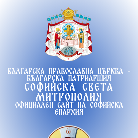
Продължете
към
съдържанието
Българска православна църква -
Българска патриаршия
Софийска света
митрополия
Официален сайт на софийска
епархия