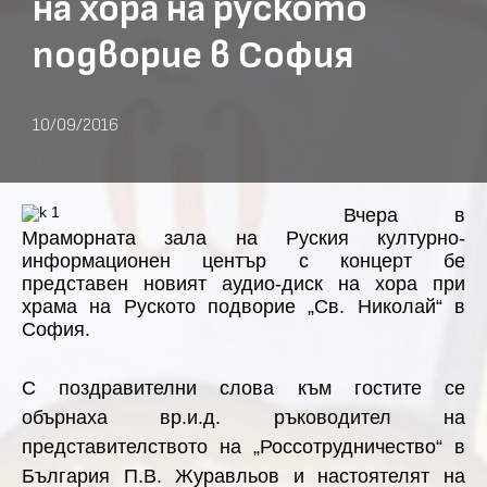
на хора на руското
подворие в София
10/09/2016
Вчера в
Мраморната зала на Руския културно-
информационен център с концерт
бе
представен новия
т
аудио-диск на хора при
храма на Руското подворие „Св. Николай“ в
София.
С поздравителни слова към гостите се
обърнаха вр.и.д. ръководител на
представителството на „Россотрудничество“ в
България П.В. Журавльов и настоятелят на