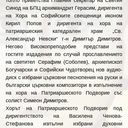
топло приветства Главния секретар на Светия
Синод на БПЦ архимандрит Герасим, диригента
на Хора на Софийските свещеници иконом
Кирил Попов и диригента на
хора на
патриаршеския катедрален храм „Св.
Александър Невски“ г-н Димитър Димитров.
Негово Високопреподобие
представи на
гостите издадения по случай прославлението
на светител Серафим
(Соболев)
, архиепископ
Богучарски и Софийски Чудотворец нов аудио-
диск с избрани църковни песнопения на руски и
български църковни композитори в изпълнение
на хора на Патриаршеското Подворие
със
солист Симеон Димитров.
Хорът на Патриаршеското Подворие под
диригентството на Василена Ченова-
Стефанова изпълни избрани духовни