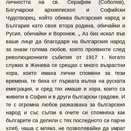
личността на св. Серафим (Соболев),
Богучарски архиепископ и Софийски
Чудотворец, който обиква българския народ и
България като своя втора родина, обичайки и
Русия, обичайки и Воронеж. „ Аз бих искал във
ваше лице да благодаря на българския народ
за онази голяма любов, която проявихте след
революционните събития от 1917 г. Когато
служих в Женева се срещах с много възрастни
хора, които имаха лични спомени за тези
времена, те бяха от първата вълна на руската
емиграция, и сред тях имаше и хора, които са
живели в София и в други български градове. И
те с огромна любов разказваха за българския
народ и със сълзи в очите си спомняха как
българите са делили с тях последното си парче
хляб, чаша с мляко, не позволявайки да умрат