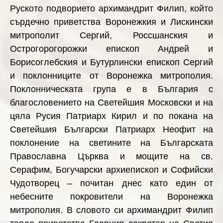
Руското подворието архимандрит Филип, който
сърдечно приветства Воронежкия и Лискински
митрополит Сергий, Россшанския и
Острогорогорожки епископ Андрей и
Борисоглебския и Бутурлински епископ Сергий
и поклонниците от Воронежка митрополия.
Поклонническата група е в България с
благословението на Светейшия Московски и на
цяла Русия Патриарх Кирил и по покана на
Светейшия Български Патриарх Неофит на
поклонение на светините на Българската
Православна Църква и мощите на св.
Серафим, Богучарски архиепископ и Софийски
Чудотворец –
почитан днес като един от
небесните покровители на Воронежка
митрополия.
В словото си архимандрит Филип