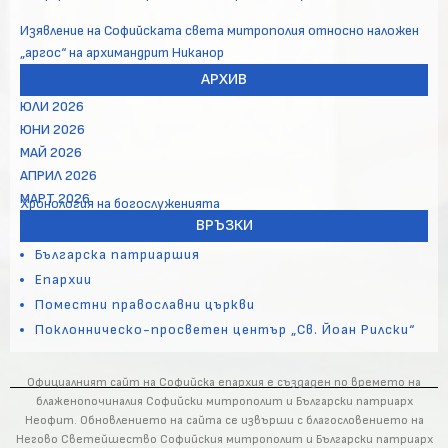
Изявление на Софийската света митрополия относно наложен
„аргос“ на архимандрит Никанор
АРХИВ
ЮЛИ 2026
ЮНИ 2026
МАЙ 2026
АПРИЛ 2026
МАРТ 2026
Хронология на богослуженията
ВРЪЗКИ
Българска патриаршия
Епархии
Поместни православни църкви
Поклонническо-просветен център „Св. Йоан Рилски“
Официалният сайт на Софийска епархия е създаден по времето на
блаженопочиналия Софийски митрополит и Български патриарх
Неофит. Обновлението на сайта се извърши с благословението на
Негово Светейшество Софийския митрополит и Български патриарх