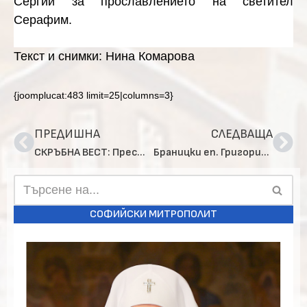
Сергий за прославлението на светител
Серафим.
Текст и снимки: Нина Комарова
{joomplucat:483 limit=25|columns=3}
ПРЕДИШНА
СЛЕДВАЩА
СКРЪБНА ВЕСТ: Престави се в Господа свещеник Васил Драгомиров Янков
Браницки еп. Григорий посети енорията на храм „Св. пр. Илия“, кв. „Дружба“
СОФИЙСКИ МИТРОПОЛИТ