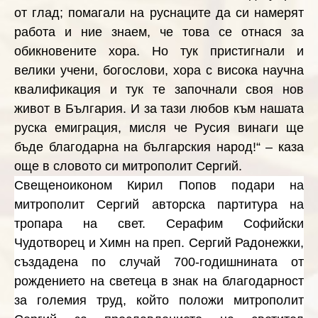
от глад; помагали на руснаците да си намерят
работа и ние знаем, че това се отнася за
обикновените хора. Но тук пристигнали и
велики учени, богослови, хора с висока научна
квалификация и тук те започнали своя нов
живот в България. И за тази любов към нашата
руска емиграция, мисля че Русия винаги ще
бъде благодарна на българския народ!“ – каза
още в словото си митрополит Сергий.
Свещеноиконом Кирил Попов подари на
митрополит Сергий авторска партитура на
тропара на свет. Серафим Софийски
Чудотворец и Химн на преп. Сергий Радонежки,
създадена по случай 700-годишнината от
рождението на светеца в знак на благодарност
за големия труд, който положи митрополит