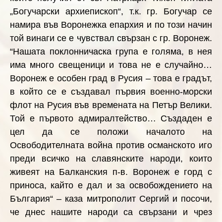
„Богучарски
архи
епископ“, т.к. гр. Богучар се
намира във Воронежка епархия и по този начин
той
винаги
се
е чувствал свързан с гр. Воронеж.
“
Нашата поклонничаска група е голяма, в нея
има много свещеници и това не е случайно…
Воронеж е особен град в Русия – това е градът,
в който се е създавал първия военно-морски
флот на Русия във времената на Петър Велики.
Той е първото адмиралтейство… Създаден е
цел да се положи началото на
Освободителната война против османското иго
преди всичко на славянските народи, които
живеят на Балканския п-в. Воронеж е горд с
приноса, кайто е дал и за освобождението на
България“ – каза митрополит Сергий и посочи,
че днес нашите народи са свързани и чрез