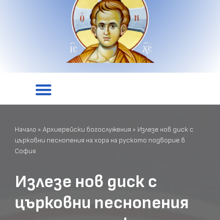
Начало
»
Архиерейски богослужения
»
Излезе нов диск с
църковни песнопения на хора на руското подворие в
София
Излезе нов диск с
църковни песнопения