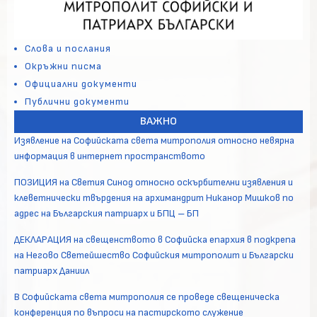
Слова и послания
Окръжни писма
Официални документи
Публични документи
ВАЖНО
Изявление на Софийската света митрополия относно невярна
информация в интернет пространството
ПОЗИЦИЯ на Светия Синод относно оскърбителни изявления и
клеветнически твърдения на архимандрит Никанор Мишков по
адрес на Българския патриарх и БПЦ – БП
ДЕКЛАРАЦИЯ на свещенството в Софийска епархия в подкрепа
на Негово Светейшество Софийския митрополит и Български
патриарх Даниил
В Софийската света митрополия се проведе свещеническа
конференция по въпроси на пастирското служение