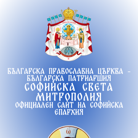
Продължете
към
съдържанието
Българска православна църква -
Българска патриаршия
Софийска света
митрополия
Официален сайт на софийска
епархия