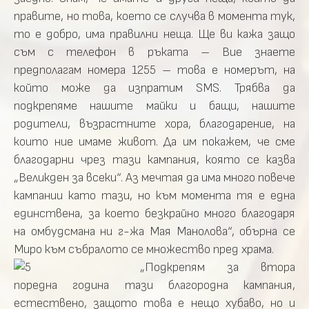
правите, но това, което се случва в момента тук,
то е добро, има правилни неща. Ще ви кажа защо
съм с телефон в ръката – Вие знаете
предполагам номера 1255 – това е номерът, на
който може да изпратим SMS. Трябва да
подкрепяме нашите майки и бащи, нашите
родители, възрастните хора, благодарение, на
които ние имаме живот. Да им покажем, че сме
благодарни чрез тази кампания, която се казва
„Великден за всеки“. Аз мечтая да има много повече
кампании като тази, но към момента тя е една
единствена, за което безкрайно много благодаря
на омбудсмана ни г-жа Мая Манолова“, обърна се
Миро към събралото се множество пред храма.
„Подкрепям за втора
поредна година тази благородна кампания,
естествено, защото това е нещо хубаво, но и