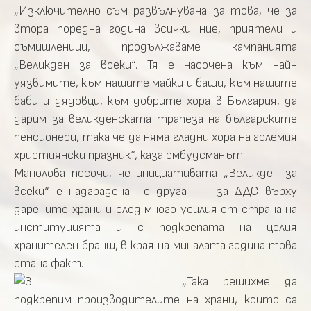
„Изключително съм развълнувана за това, че за
втора поредна година всички ние, приятели и
съмишленици, продължаваме кампанията
„Великден за всеки“. Тя е насочена към най-
уязвимите, към нашите майки и бащи, към нашите
баби и дядовци, към добрите хора в България, да
дарим за великденската трапеза на българските
пенсионери, така че да няма гладни хора на големия
християнски празник“, каза омбудсманът.
Манолова посочи, че инициативата „Великден за
всеки“ е надградена с друга – за ДДС върху
дарените храни и след много усилия от страна на
институцията и с подкрепата на целия
хранителен бранш, в края на миналата година това
стана факт.
„Така решихме да
подкрепим производителите на храни, които са