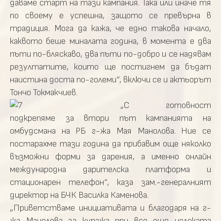
даваме старт на тази кампания. Така или иначе тя
по своему е успешна, защото се превърна в
традиция. Мога да кажа, че едно такова начало,
каквото беше миналата година, в момента е два
пъти по-бляскаво, два пъти по-добро и се надявам
резултатите, които ще постигнем да бъдат
наистина доста по-големи“, включи се и актьорът
Тончо Токмакчиев.
„С готовност
подкрепяме за втори път кампанията на
омбудсмана на РБ г-жа Мая Манолова. Ние се
постарахме тази година да прибавим още няколко
възможни форми за дарения, а именно онлайн
международна дарителска платформа и
стационарен телефон“, каза зам.-генералният
директор на БЧК Василка Каменова.
„Приветстваме инициативата и благодаря на г-
жа Манолова за куража при все още нелеката