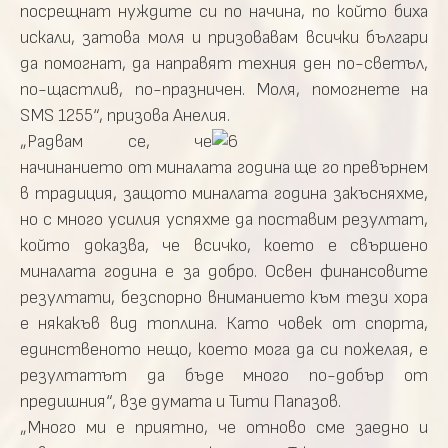
посрещнат нуждите си по начина, по който биха
искали, затова моля и призовавам всички българи
да помогнат, да направят техния ден по-светъл,
по-щастлив, по-празничен. Моля, помогнете на
SMS 1255“, призова Анелия.
„Радвам се, че
начинанието от миналата година ще го превърнем
в традиция, защото миналата година закъсняхме,
но с много усилия успяхме да поставим резултат,
който доказва, че всичко, което е свършено
миналата година е за добро. Освен финансовите
резултати, безспорно вниманието към тези хора
е някакъв вид топлина. Като човек от спорта,
единственото нещо, което мога да си пожелая, е
резултатът да бъде много по-добър от
предишния“, взе думата и Тити Папазов.
„Много ми е приятно, че отново сме заедно и