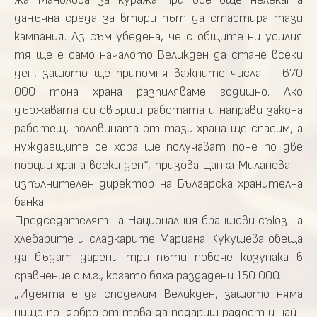
данъчна среда за втори път да стартира тази
кампания. Аз съм убедена, че с общите ни усилия
тя ще е само началото Великден да стане всеки
ден, защото ще припомня важните числа – 670
000 тона храна разпиляваме годишно. Ако
държавата си свърши работата и направи закона
работещ, половината от тази храна ще спасим, а
нуждаещите се хора ще получават поне по две
порции храна всеки ден“, призова Цанка Миланова –
изпълнителен директор на Българска хранителна
банка.
Председателят на Националния браншови съюз на
хлебарите и сладкарите Мариана Кукушева обеща
да бъдат дарени три пъти повече козунака в
сравнение с м.г., когато бяха раздадени 150 000.
„Идеята е да споделим Великден, защото няма
нищо по-добро от това да подариш радост и най-