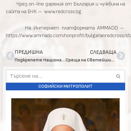
Чрез on-line дарения от България и чужбина на
сайта на БЧК – www.redcross.bg
На Интернет платформата AMMADO –
https://www.ammado.com/nonprofit/bulgarianredcross/s
ПРЕДИШНА
СЛЕДВАЩА
Подкрепете Националната кампания на омбудсмана „Великден за всеки“ – „Дари празник на баба и дядо“
Среща на Светейшия патриарх Неофит с адвокат Моше Алони – инициатор за номинацията на БПЦ за Нобелова награда за мир
СОФИЙСКИ МИТРОПОЛИТ