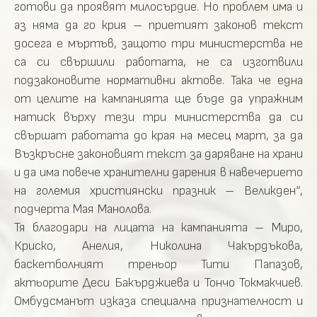
готови да проявят милосърдие. Но проблем има и
аз няма да го крия – приетият законов текст
досега е мъртъв, защото три министерства не
са си свършили работата, не са изготвили
подзаконовите нормативни актове. Така че една
от целите на кампанията ще бъде да упражним
натиск върху тези три министерства да си
свършат работата до края на месец март, за да
Възкръсне законовият текст за даряване на храни
и да има повече хранителни дарения в навечерието
на големия християнски празник – Великден“,
подчерта Мая Манолова.
Тя благодари на лицата на кампанията – Миро,
Криско, Анелия, Николина Чакърдъкова,
баскетболният треньор Тити Папазов,
актьорите Деси Бакърджиева и Тончо Токмакчиев.
Омбудсманът изказа специална признателност и