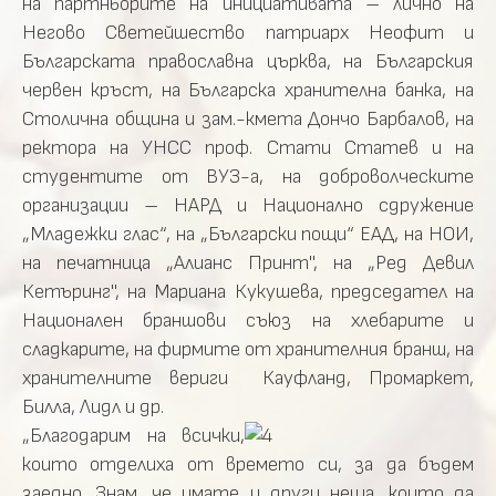
на партньорите на инициативата – лично на
Негово Светейшество патриарх Неофит и
Българската православна църква, на Българския
червен кръст, на Българска хранителна банка, на
Столична община и зам.-кмета Дончо Барбалов, на
ректора на УНСС проф. Стати Статев и на
студентите от ВУЗ-а, на доброволческите
организации – НАРД и Национално сдружение
„Младежки глас“, на „Български пощи“ ЕАД, на НОИ,
на печатница „Алианс Принт", на „Ред Девил
Кетъринг", на Мариана Кукушева, председател на
Национален браншови съюз на хлебарите и
сладкарите, на фирмите от хранителния бранш, на
хранителните вериги Кауфланд, Промаркет,
Билла, Лидл и др.
„Благодарим на всички,
които отделиха от времето си, за да бъдем
заедно. Знам, че имате и други неща, които да