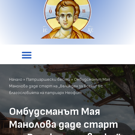
Начало
»
Патриаршески вести
»
Омбудсманът Мая
Манолова даде старт на „Великден за всеки“ II с
благословията на патриарх Неофит
Омбудсманът Мая
Манолова даде старт