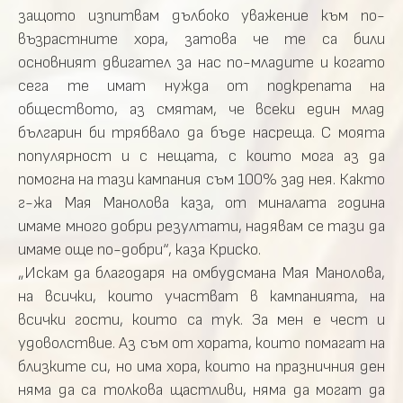
защото изпитвам дълбоко уважение към по-
възрастните хора, затова че те са били
основният двигател за нас по-младите и когато
сега те имат нужда от подкрепата на
обществото, аз смятам, че всеки един млад
българин би трябвало да бъде насреща. С моята
популярност и с нещата, с които мога аз да
помогна на тази кампания съм 100% зад нея. Както
г-жа Мая Манолова каза, от миналата година
имаме много добри резултати, надявам се тази да
имаме още по-добри“, каза Криско.
„Искам да благодаря на омбудсмана Мая Манолова,
на всички, които участват в кампанията, на
всички гости, които са тук. За мен е чест и
удоволствие. Аз съм от хората, които помагат на
близките си, но има хора, които на празничния ден
няма да са толкова щастливи, няма да могат да