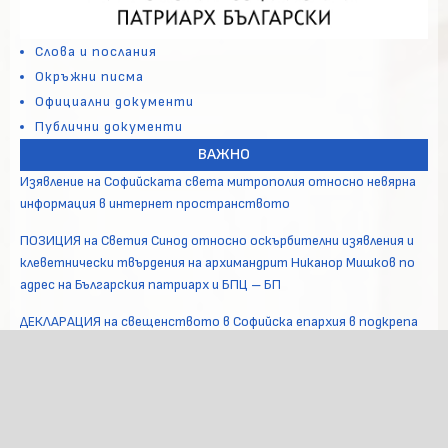
Слова и послания
Окръжни писма
Официални документи
Публични документи
ВАЖНО
Изявление на Софийската света митрополия относно невярна
информация в интернет пространството
ПОЗИЦИЯ на Светия Синод относно оскърбителни изявления и
клеветнически твърдения на архимандрит Никанор Мишков по
адрес на Българския патриарх и БПЦ – БП
ДЕКЛАРАЦИЯ на свещенството в Софийска епархия в подкрепа
на Негово Светейшество Софийския митрополит и Български
патриарх Даниил
В Софийската света митрополия се проведе свещеническа
конференция по въпроси на пастирското служение