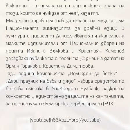
важното – топлината на истинската храна на
този, който се нуждае от нея“, каза тя.
Младежки хоров състав за старинна музика към
Националната гимназията за древни езици и
култура с диригент Даниел Иванов пя акапелно, а
малките изпълнители от Националния дворец на
децата Иванина Вълкова и Кристиян Каменов
зарадваха публиката с песента „С днешна дата“ на
Орлин Горанов и Кристина Димитрова.
Тази година кампанията „Великден за всеки“ –
„Дари празник на баба и дядо“ набира средства по
банкова сметка в УниКредит Булбанк, разкрита
конкретно и единствено за целите на кампанията,
като титуляр е Български Червен кръст (БЧК)
{youtube}h63XozLYbrc{/youtube}