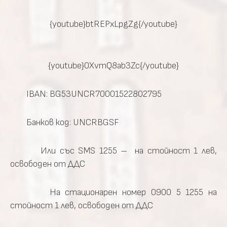
{youtube}btREPxLpgZg{/youtube}
{youtube}0XvmQ8ab3Zc{/youtube}
IBAN: BG53UNCR70001522802795
Банков код: UNCRBGSF
Или със SMS 1255 – на стойност 1 лев,
освободен от ДДС
На стационарен номер 0900 5 1255 на
стойност 1 лев, освободен от ДДС