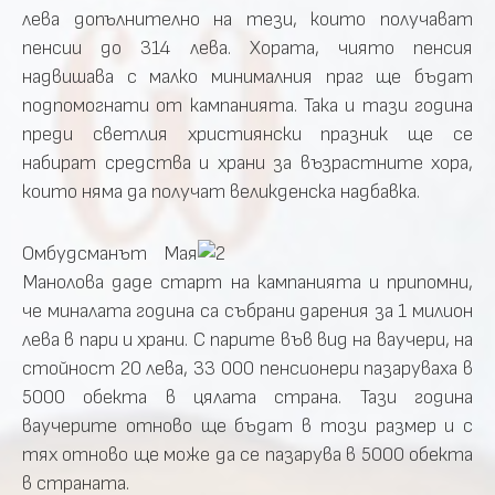
лева допълнително на тези, които получават
пенсии до 314 лева. Хората, чиято пенсия
надвишава с малко минималния праг ще бъдат
подпомогнати от кампанията. Така и тази година
преди светлия християнски празник ще се
набират средства и храни за възрастните хора,
които няма да получат великденска надбавка.
Омбудсманът Мая
Манолова даде старт на кампанията и припомни,
че миналата година са събрани дарения за 1 милион
лева в пари и храни. С парите във вид на ваучери, на
стойност 20 лева, 33 000 пенсионери пазаруваха в
5000 обекта в цялата страна. Тази година
ваучерите отново ще бъдат в този размер и с
тях отново ще може да се пазарува в 5000 обекта
в страната.