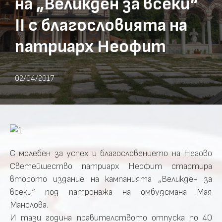
на „Великден за всеки“
II с благословията на
патриарх Неофит
02/04/2017
С молебен за успех и благословението на Негово
Светейшество патриарх Неофит стартира
второто издание на кампанията „Великден за
всеки“ под патронажа на омбудсмана Мая
Манолова.
И тази година правителството отпуска по 40