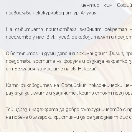
център към Софийс
православен екскурзовод от гр. Апулия.
На събитието присъстваха главният секретар н
посолство у нас В.И. Гусев, ръководителят и предс
С встъпителни думи започна архимандрит Филип, пре
представи гостите на форума и разказа накратко з
от България до мощите на св. Николай.
Като ръководител на Софийския поклоннически це
разказа за целите и задачите , които стоят пред о
Той изрази надеждата за добро сътрудничество с п
на повече български християни да се запознаят съ