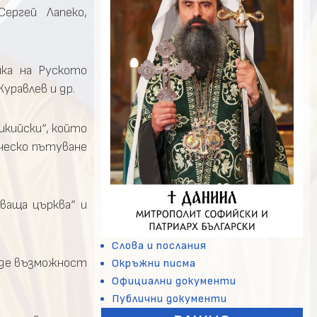
ергей Лапеко,
ка на Руското
уравлев и др.
икийски“, който
ическо пътуване
ваща църква“ и
Слова и послания
аде възможност
Окръжни писма
Официални документи
Публични документи