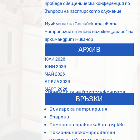
проведе свещеническа конференция по
въпроси на пастирското служение
Изявление на Софийската света
митрополия относно наложен „аргос“ на
архимандрит Никанор
АРХИВ
ЮЛИ 2026
ЮНИ 2026
МАЙ 2026
АПРИЛ 2026
МАРТ 2026
Хронология на богослуженията
ВРЪЗКИ
Българска патриаршия
Епархии
Поместни православни църкви
Поклонническо-просветен