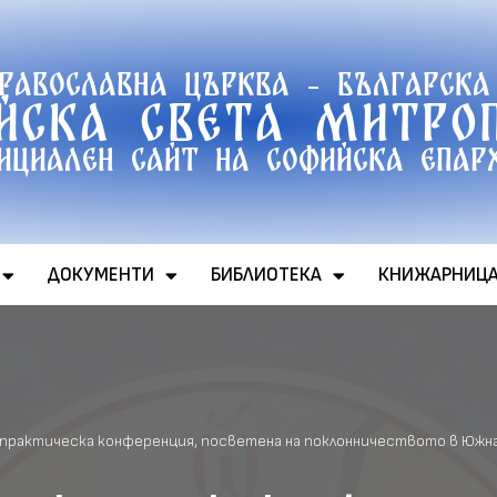
православна църква - Българска
йска света митро
ициален сайт на софийска епар
ДОКУМЕНТИ
БИБЛИОТЕКА
КНИЖАРНИЦ
 практическа конференция, посветена на поклонничеството в Южн