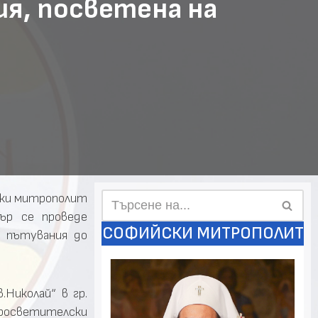
ия, посветена на
ски митрополит
ър се проведе
СОФИЙСКИ МИТРОПОЛИТ
и пътувания до
Николай“ в гр.
росветителски