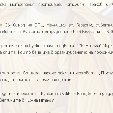
ка митрополия протойерей Стилиян Табаков и С
а Св. Синод на БПЦ Мелнишки еп. Герасим, съветни
тавител на Руското сътрудничество в България П.В. Ж
дстоятел на Руския храм –подворие “Св. Николай Мирл
а опита, който вече има в организирането на поклонн
нтър отец Стилиян нарече поклонничеството: „Пъту
рганизаторите на столичния център.
редставителите на Руската църква в Бари, което да д
с светините в Южна Италия.