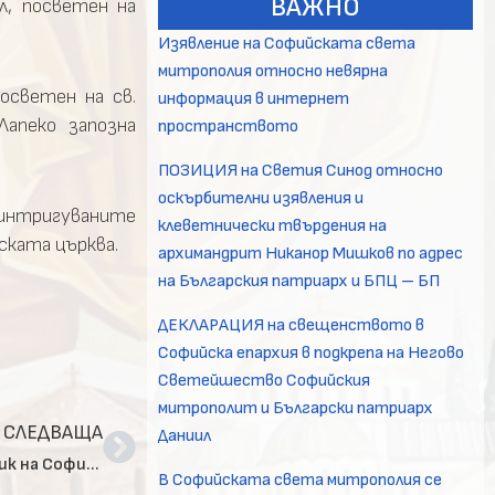
ВАЖНО
л, посветен на
Изявление на Софийската света
митрополия относно невярна
осветен на св.
информация в интернет
апеко запозна
пространството
ПОЗИЦИЯ на Светия Синод относно
оскърбителни изявления и
аинтригуваните
клеветнически твърдения на
ската църква.
архимандрит Никанор Мишков по адрес
на Българския патриарх и БПЦ – БП
ДЕКЛАРАЦИЯ на свещенството в
Софийска епархия в подкрепа на Негово
Светейшество Софийския
митрополит и Български патриарх
СЛЕДВАЩА
Даниил
Архимандрит Евтимий е новият духовен надзорник на Софийска епархия
В Софийската света митрополия се