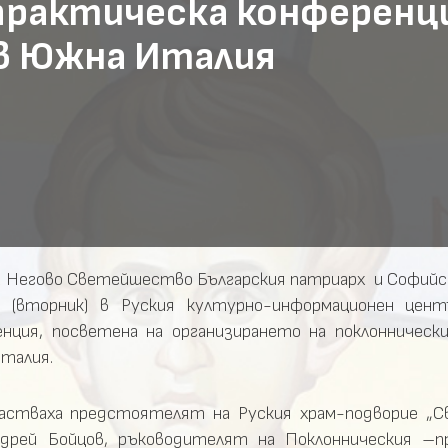
 практическа конференц
в Южна Италия
на Негово Светейшество Българския патриарх и Софий
 (вторник) в Руския културно-информационен цент
енция, посветена на организирането на поклонническ
талия.
астваха предстоятелят на Руския храм-подворие „Св.
дрей Бойцов, ръководителят на Поклонническия –п