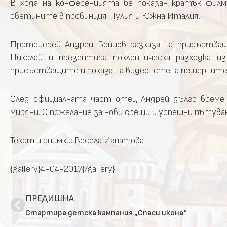
В хода на конференцията бе показан кратък филм
светините в провинция Пулия и Южна Италия.
Протоиерей Андрей Бойцов разказа на присъства
Николай и презентира поклонническа разходка 
присъстващите и показа на видео-стена пещерните 
След официалната част отец Андрей дълго време 
миряни. С пожелание за нови срещи и успешни пътува
Текст и снимки: Весела Игнатова
{gallery}4-04-2017{/gallery}
ПРЕДИШНА
Стартира детска кампания „Спаси икона“