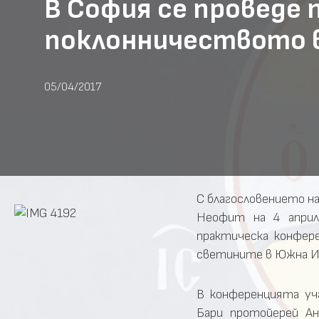
В София се проведе
поклонничеството 
05/04/2017
С благословението 
Неофит на 4 април
практическа конфер
светините в Южна И
В конференцията уч
Бари протойерей Ан