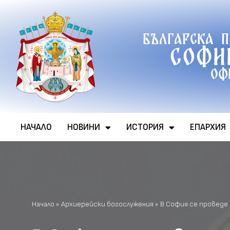
Продължете
Българска 
към
Софи
съдържанието
Оф
НАЧАЛО
НОВИНИ
ИСТОРИЯ
ЕПАРХИЯ
Начало
»
Архиерейски богослужения
»
В София се проведе