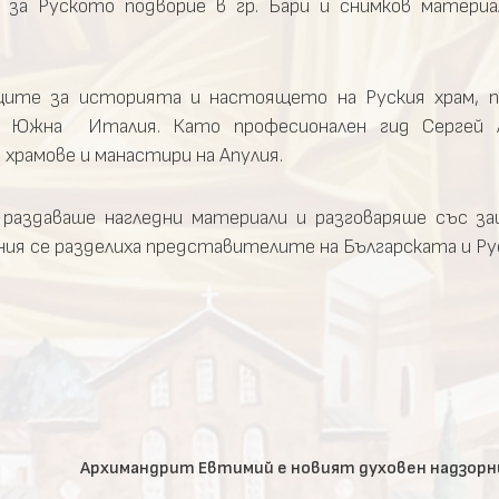
 за Руското подворие в гр. Бари и снимков материа
щите за историята и настоящето на Руския храм, п
из Южна Италия. Като професионален гид Сергей Л
храмове и манастири на Апулия.
раздаваше нагледни материали и разговаряше със з
ния се разделиха представителите на Българската и Ру