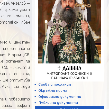
Ангел Ангелов –
ря, архимандрит
 храма-домакин,
ротодякон Иван
вмчк и целител
а на светините
ат в храм „Св.
 ще останат за
"Св. Николай” в
анска епархия,
он ще отпътува
Слова и послания
 Лука) ще бъде
Окръжни писма
Официални документи
та и доверието
Публични документи
атриарх Неофит