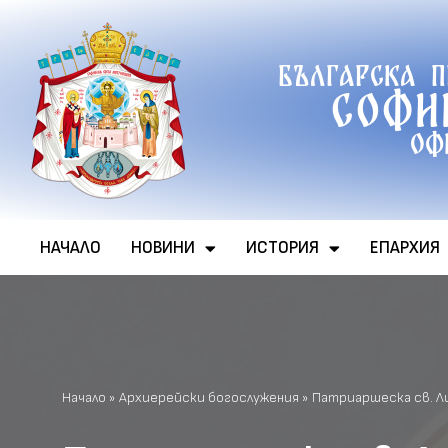
Продължете
Българска 
към
Софи
съдържанието
Оф
НАЧАЛО
НОВИНИ
ИСТОРИЯ
ЕПАРХИЯ
Начало
»
Архиерейски богослужения
»
Патриаршеска св. Ли