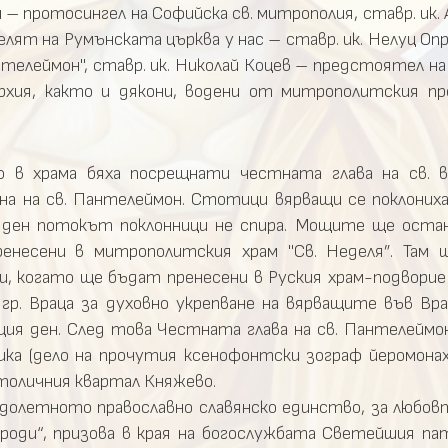
 – протосингел на Софийска св. митрополия, ставр. ик. 
лят на Румънската църква у нас – ставр. ик. Нелуц Оп
телеймон", ставр. ик. Николай Коцев – предстоятел на
рхия, както и дякони, водени от митрополитския п
 в храма бяха посрещнати честната глава на св. 
на на св. Пантелеймон. Стотици вярващи се поклоних
 ден потокът поклонници не спира. Мощите ще остан
енесени в митрополитския храм "Св. Неделя”. Там
ли, когато ще бъдат пренесени в Руския храм-подворие 
. Враца за духовно укрепване на вярващите във Врач
ия ден. След това Честната глава на св. Пантелейм
ика (дело на прочутия ксенофонтски зограф йеромонах
столичния квартал Княжево.
ядолетното православно славянско единство, за любов
ароди“, призова в края на богослужбата Светейшия п