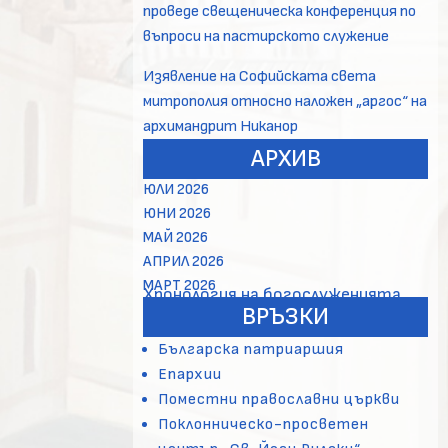
проведе свещеническа конференция по
въпроси на пастирското служение
Изявление на Софийската света
митрополия относно наложен „аргос“ на
архимандрит Никанор
АРХИВ
ЮЛИ 2026
ЮНИ 2026
МАЙ 2026
АПРИЛ 2026
МАРТ 2026
Хронология на богослуженията
ВРЪЗКИ
Българска патриаршия
Епархии
Поместни православни църкви
Поклонническо-просветен