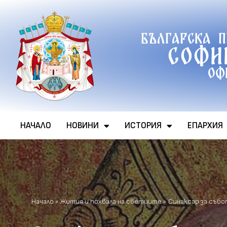
Продължете
Българска 
към
Софи
съдържанието
Оф
НАЧАЛО
НОВИНИ
ИСТОРИЯ
ЕПАРХИЯ
Начало
»
Жития и похвала на светиите
»
Синаксар за събо