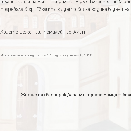
 славословия на уста предал Богу дух. Благочестива хр
 погребала в гр. Евхаита, където всяка година в деня н
Христе Боже наш, помилуй нас! Амин!
 Макариополски епископ д-р Николай, Синодално издателство, С. 2011