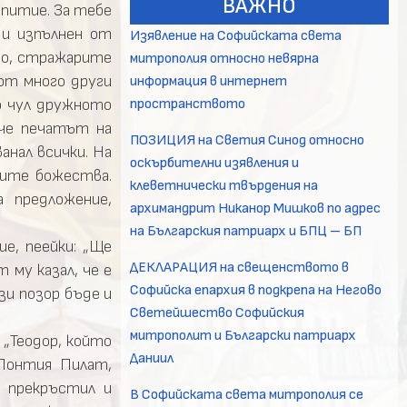
ВАЖНО
и питие. За тебе
 и изпълнен от
Изявление на Софийската света
ето, стражарите
митрополия относно невярна
 от много други
информация в интернет
пространството
то чул дружното
 че печатът на
ПОЗИЦИЯ на Светия Синод относно
анал всички. На
оскърбителни изявления и
ките божества.
клеветнически твърдения на
 предложение,
архимандрит Никанор Мишков по адрес
на Българския патриарх и БПЦ – БП
е, пеейки: „Ще
ДЕКЛАРАЦИЯ на свещенството в
 му казал, че е
Софийска епархия в подкрепа на Негово
зи позор бъде и
Светейшество Софийския
митрополит и Български патриарх
 „Теодор, който
Даниил
 Понтия Пилат,
е прекръстил и
В Софийската света митрополия се