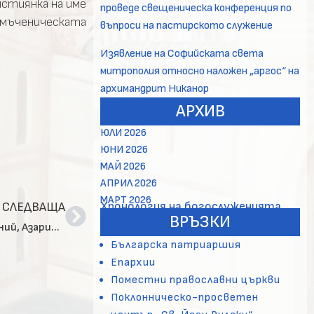
истиянка на име
проведе свещеническа конференция по
а мъченическата
въпроси на пастирското служение
Изявление на Софийската света
митрополия относно наложен „аргос“ на
архимандрит Никанор
АРХИВ
ЮЛИ 2026
ЮНИ 2026
МАЙ 2026
АПРИЛ 2026
МАРТ 2026
Хронология на богослуженията
СЛЕДВАЩА
ВРЪЗКИ
Житие на св. пророк Данаил и трите момци – Ананий, Азарий и Мисаил
Българска патриаршия
Епархии
Поместни православни църкви
Поклонническо-просветен