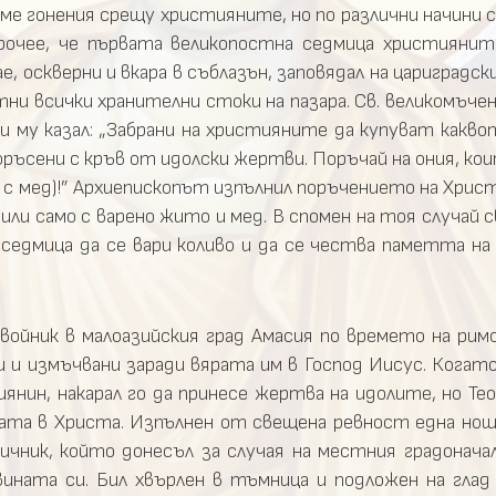
е гонения срещу християните, но по различни начини с
прочее, че първата великопостна седмица християни
ае, оскверни и вкара в съблазън, заповядал на цариградс
и всички хранителни стоки на пазара. Св. великомъчен
 и му казал: „Забрани на християните да купуват какво
оръсени с кръв от идолски жертви. Поръчай на ония, ко
ца с мед)!” Архиепископът изпълнил поръчението на Хрис
или само с варено жито и мед. В спомен на тоя случай
едмица да се вари коливо и да се чества паметта на с
д войник в малоазийския град Амасия по времето на ри
 и измъчвани заради вярата им в Господ Иисус. Когат
тиянин, накарал го да принесе жертва на идолите, но Т
рата в Христа. Изпълнен от свещена ревност една нощ
ичник, който донесъл за случая на местния градоначал
вината си. Бил хвърлен в тъмница и подложен на глад