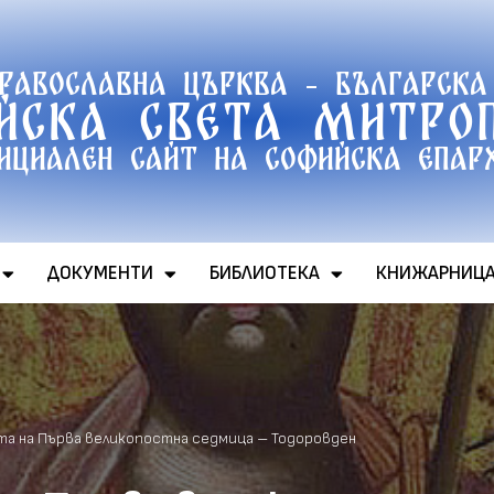
православна църква - Българска
йска света митро
ициален сайт на софийска епар
ДОКУМЕНТИ
БИБЛИОТЕКА
КНИЖАРНИЦ
та на Първа великопостна седмица – Тодоровден