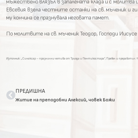
мъжествено влязъл в запалената клада и с молитва и
Евсевия взела честните останки на св. мъченик и ги
му кончина се празнувала неговата памет.
По молитвите на св. мъченик Теодор, Господи Иисусе 
Източник:
„Синаксар – празнични четива от Триода и Пентикостара“, Превел и преработил: †
ПРЕДИШНА
Житие на преподобни Алексий, човек Божи