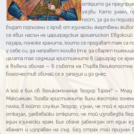
открито да предприем
уязви. Като знаел, 
пост, за да ги подигр
бъдат поръсени с кръв от езически жертвени животн
се явил насън на цариградския архиепископ Евдоксий
пазара, понеже храните, които се продават там са п
у себе си, да направят коливо (т.е. да сварят пшени
цялата тая седмица християните в Цариград се хран
е въвела обичая – в събота на Първа великопостна с
благочестив обичай се е запазил и до днес.
А кой е бил св. великомъченик Теодор Тирон? – Мла
Максимиан. Тогава християните били жестоко гонени
полка, в който служил Теодор, узнал, че той е хрис
отказал, заявявайки открито, че той изповядва вя
един езически храм. Бил обаче забелязан от един ез
хванат и изправен на съд. Без страх той признал 