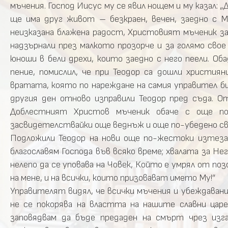
мъчения. Господ Иисус му се явил нощем и му казал: „
ще има друг живот – безкраен, вечен, заедно с М
неизказана блажена радост, Христовият мъченик за
надзърнали през малкото прозорче и за голямо свое 
юноши в бели дрехи, които заедно с него пеели. Об
пение, помислил, че при Теодор са дошли христия
вратата, която по нареждане на самия управител бил
другия ден отново изправили Теодор пред съда. О
Доблестният Христов мъченик обаче с още по
засвидетелствайки още веднъж и още по-убедено св
Подложили Теодор на нови още по-жестоки изтеза
благославям Господа във всяко време; хвалата за Нег
нелепо да се уповава на Човек, Който е умрял от по
на мене, и на всички, които призовават името Му!”
Управителят видял, че всички мъчения и убеждавания
не се покорява на властта на нашите славни царе
заповядвам да бъде предаден на смърт чрез изга