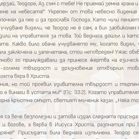
Дерзай, Теодоре, Аз съм с тебе! Не приемай земна храна 
ене на небесата!” Укрепен от това небесно видение
почнал да пее и да прославя Господа. Като чули пени
учудване видели, че Теодор не е сам, а бил заобиколен
адили на управителя за това. Той веднага дошъл и ка
ните. Какво било обаче учудването му, когато видял,
а заключена и запечатана, стои неповреден! Ужас обхв
тново го принуждавали да принесе жертва на езичес
-голяма твърдост и дръзновение отхвърлил това
оята вяра в Христа.
ния, но той проявил удивителна твърдост и търпени
о е винаги в устата ми!” (Пс. 33:2). Когато управителят
зорна кръстна смърт, светият мъченик казал: „Нека то
 са вече безполезни и затова издал следната присъда:
 и богове, а вярва в Иисуса Христа, разпнатия при
ряне!” Присъдата била веднага изпълнена. Теодор с