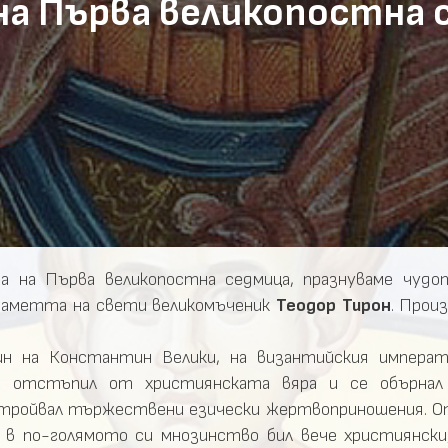
на Първа великопостна 
 на Първа великопостна седмица, празнуваме чудо
 паметта на свети великомъченик
Теодор Тирон
. Прои
ин на Константин Велики, на византийския импера
ой отстъпил от християнската вяра и се обърна
тройвал тържествени езически жертвоприношения. От
 в по-голямото си мнозинство бил вече християнски