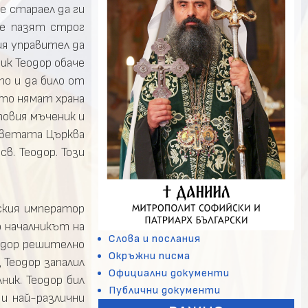
е стараел да ги
те пазят строг
кия управител да
ик Теодор обаче
то и да било от
ито нямат храна
товия мъченик и
 светата Църква
в. Теодор. Този
мския император
о началникът на
Слова и послания
еодор решително
Окръжни писма
 Теодор запалил
Официални документи
ник. Теодор бил
Публични документи
 и най-различни