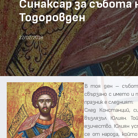
Синаксар за събота 
Тодоровден
22/02/2018
В тоя ден – събота
свързано с името и
празник е следният:
След Констанций, с
възлязъл Юлиян. Т
езичество. Юлиян ус
се от народа, който