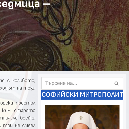
седмица –
то с коливото,
зходът на този
СОФИЙСКИ МИТРОПОЛИТ
торски престол
л към старото
начало, боейки
, той не смеел