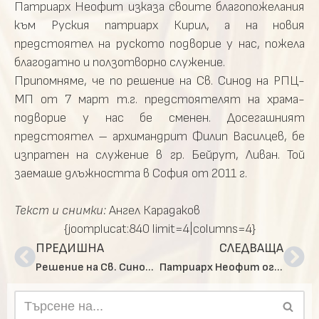
Патриарх Неофит изказа своите благопожелания
към Руския патриарх Кирил, а на новия
предстоятел на руското подворие у нас, пожела
благодатно и ползотворно служение.
Припомняме, че по решение на Св. Синод на РПЦ-
МП от 7 март т.г. предстоятелят на храма-
подворие у нас бе сменен. Досегашният
предстоятел – архимандрит Филип Василцев, бе
изпратен на служение в гр. Бейрут, Ливан. Той
заемаше длъжността в София от 2011 г.
Текст и снимки:
Ангел Карадаков
{joomplucat:840 limit=4|columns=4}
ПРЕДИШНА
СЛЕДВАЩА
Решение на Св. Синод на БПЦ-БП относно нов викариен епископ на Софийския митрополит
Патриарх Неофит оглави Св. Литургия в Софийската Семинария за празника св. Благовещение