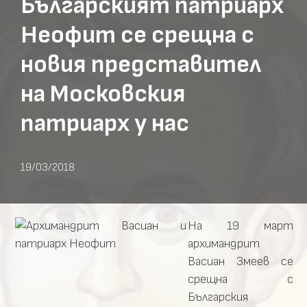
Българският патриарх
Неофит се срещна с
новия представител
на Московския
патриарх у нас
19/03/2018
На 19 март
архимандрит
Васиан Змеев се
срещна с
Българския