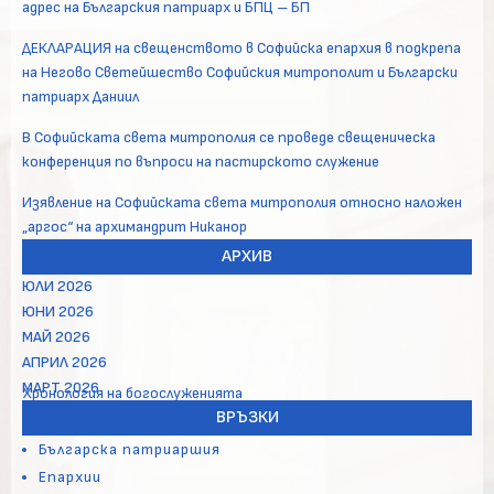
адрес на Българския патриарх и БПЦ – БП
ДЕКЛАРАЦИЯ на свещенството в Софийска епархия в подкрепа
на Негово Светейшество Софийския митрополит и Български
патриарх Даниил
В Софийската света митрополия се проведе свещеническа
конференция по въпроси на пастирското служение
Изявление на Софийската света митрополия относно наложен
„аргос“ на архимандрит Никанор
АРХИВ
ЮЛИ 2026
ЮНИ 2026
МАЙ 2026
АПРИЛ 2026
МАРТ 2026
Хронология на богослуженията
ВРЪЗКИ
Българска патриаршия
Епархии