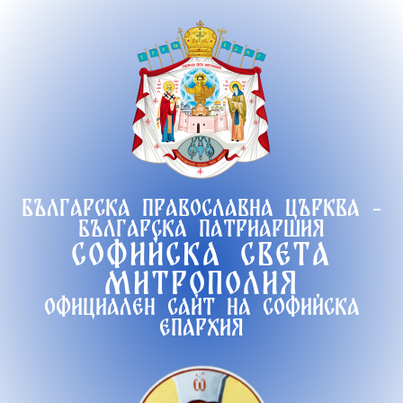
Продължете
към
съдържанието
Българска православна църква -
Българска патриаршия
Софийска света
митрополия
Официален сайт на софийска
епархия