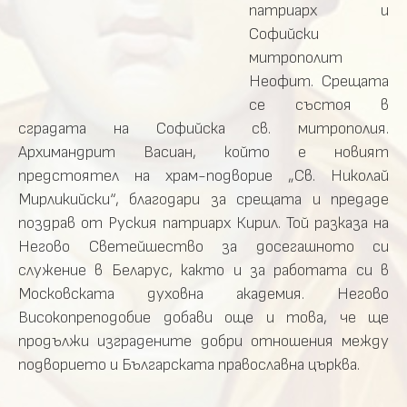
патриарх и
Софийски
митрополит
Неофит. Срещата
се състоя в
сградата на Софийска св. митрополия.
Архимандрит Васиан, който е новият
предстоятел на храм-подворие „Св. Николай
Мирликийски“, благодари за срещата и предаде
поздрав от Руския патриарх Кирил. Той разказа на
Негово Светейшество за досегашното си
служение в Беларус, както и за работата си в
Московската духовна академия. Негово
Високопреподобие добави още и това, че ще
продължи изградените добри отношения между
подворието и Българската православна църква.