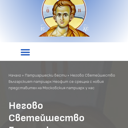
Начало
»
Патриаршески вести
»
Негово Светейшество
Българският патриарх Неофит се срещна с новия
представител на Московския патриарх у нас
Негово
Светейшество