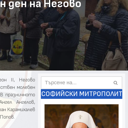
н ден на Негово
он II, Негово
рствен молебен
СОФИЙСКИ МИТРОПОЛИТ
 В празничното
нгел Ангелов,
оан Карамихалев
Попов.