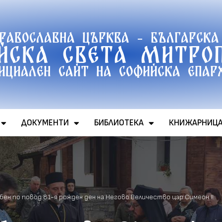
православна църква - Българска
йска света митро
ициален сайт на софийска епар
ДОКУМЕНТИ
БИБЛИОТЕКА
КНИЖАРНИЦ
ен по повод 81-я рожден ден на Негово Величество цар Симеон II