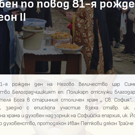
ен по повод 81-я рожде
он II
1-я рожден ден на Негово Величество цар Симе
тво Белоградчишкият еп. Поликарп отслужи благода
теля Бога в старинния столичен храм „ Св. София“.
е, заедно с епископа участие взеха ставр. ик. А
а храма и духовен надзорник на Софийска епархия, ик. Й
 духовенство, протодякон Иван Петкови дякон Трайче 