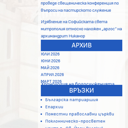
проведе свещеническа конференция по
въпроси на пастирското служение
Изявление на Софийската света
митрополия относно наложен „аргос“ на
архимандрит Никанор
АРХИВ
ЮЛИ 2026
ЮНИ 2026
МАЙ 2026
АПРИЛ 2026
МАРТ 2026
Хронология на богослуженията
ВРЪЗКИ
Българска патриаршия
Епархии
Поместни православни църкви
Поклонническо-просветен