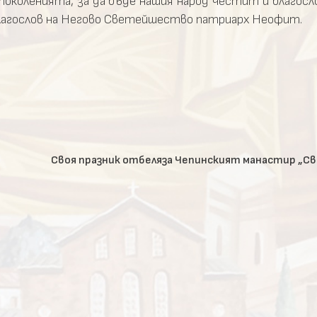
поколенията, за да бъде нашия народ честит и благосл
лагослов на Негово Светейшество патриарх Неофит.