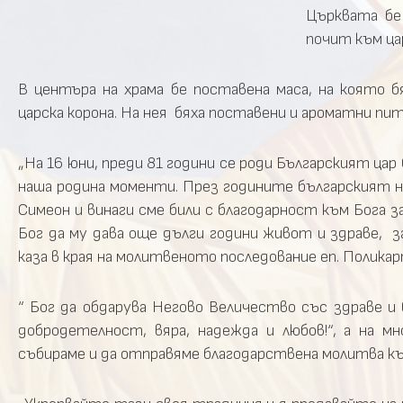
Църквата бе
почит към ца
В центъра на храма бе поставена маса, на която б
царска корона. На нея бяха поставени и ароматни пити
„На 16 юни, преди 81 години се роди Българският цар
наша родина моменти. През годините българският на
Симеон и винаги сме били с благодарност към Бога 
Бог да му дава още дълги години живот и здраве, за
каза в края на молитвеното последование еп. Полика
“ Бог да обдарува Негово Величество със здраве и 
добродетелност, вяра, надежда и любов!“, а на м
събираме и да отправяме благодарствена молитва към