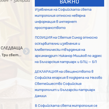
овен!“- завърши
ВАЖНО
Изявление на Софийската света
митрополия относно невярна
информация в интернет
пространството
ПОЗИЦИЯ на Светия Синод относно
оскърбителни изявления и
СЛЕДВАЩА
клеветнически твърдения на
Своя празник отбеляза Чепинският манастир „Св. Три светители“
архимандрит Никанор Мишков по адрес
на Българския патриарх и БПЦ – БП
ДЕКЛАРАЦИЯ на свещенството в
Софийска епархия в подкрепа на Негово
Светейшество Софийския
митрополит и Български патриарх
Даниил
В Софийската света митрополия се