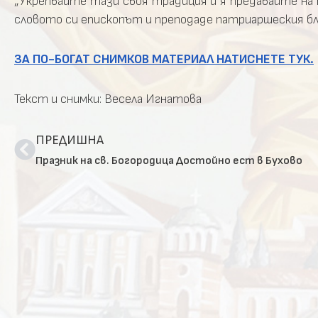
„Укрепвайте тази своя традиция и я предавайте на 
словото си епископът и преподаде патриаршеския б
ЗА ПО-БОГАТ СНИМКОВ МАТЕРИАЛ НАТИСНЕТЕ ТУК.
Текст и снимки: Весела Игнатова
ПРЕДИШНА
Празник на св. Богородица Достойно ест в Бухово