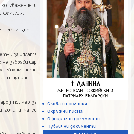
око уважение и
а фамилия.
ъс стилизирана
метни за цялата
 не забрави цар
ела. Молим щото
 и традиции.“ –
народ пример за
Слова и послания
и години да се
Окръжни писма
Официални документи
Публични документи